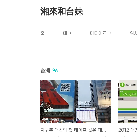
본문 바로가기
湘來和台妹
홈
태그
미디어로그
위
台灣
96
지구촌 대선의 첫 테이프 끊은 대만, 마잉지우 총통 연임 성공