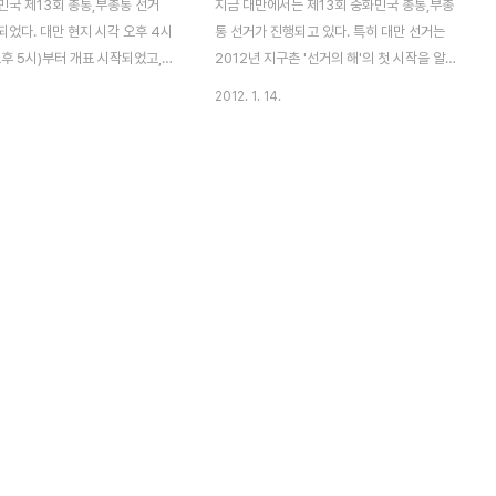
민국 제13회 총통,부총통 선거
지금 대만에서는 제13회 중화민국 총통,부총
었다. 대만 현지 시각 오후 4시
통 선거가 진행되고 있다. 특히 대만 선거는
후 5시)부터 개표 시작되었고,
2012년 지구촌 '선거의 해'의 첫 시작을 알
국민당 마잉지우 총통이 앞서나가
리는 대선이라는 점에서 세계 이목이 집중되
2012. 1. 14.
680만표 개표결과 마잉지우 총통이
고 있다. 전통적으로 북부지방에서는 국민당
67표를 획득 52% 득표율. 차이잉
의 강세, 남부지방에서는 민진당의 텃밭이라
,061,957표를 획득 44% 득표
는 점은 이번 선거에도 그대로 유지되지 않을
다. 시간이 가면 갈수록 득표율
까 예상된다. 지난 2008년도에 비해서 유권
지고 있는 상황 마잉지우 후보가
자수는 76만명이 증가한 총 1800만명이다.
로 판단된다. 2012 대만총통대
연도 인구수 인구증감 유권자수 유권자수 증
투표 현장 대만총통선거, 국민당
감 유권자수∕인구수（%） 2012 — —
박빙대결
18,086,455 764,833 — 2008
22,925,311 351,346 17,321,622
814,443 75.56% 2004 22,573,965
439,188 16,507,179 1,044,554
73.12% 2000 22,13..