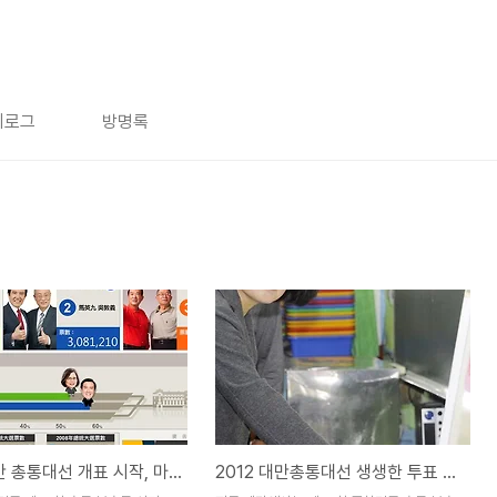
치로그
방명록
2012 대만 총통대선 개표 시작, 마잉지우 앞서
2012 대만총통대선 생생한 투표 현장