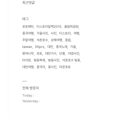
최근댓글
태그
포토메타
티스토리달력2010
올림픽공원
중국여행
가을사진
사진
티스토리
여행
주말여행
석촌호수
상해여행
중음
taiwan
S5pro
대만
중국노래
가을
왕따나무
포토
대만가수
단풍
야경사진
타이완
벚꽃축제
벚꽃사진
석촌호수 벚꽃
대만여행
중국어
꽃사진
타운포토
전체 방문자
Today :
Yesterday :