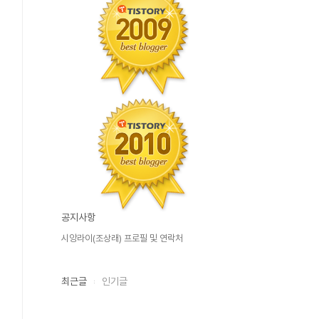
공지사항
시앙라이(조상래) 프로필 및 연락처
최근글
인기글