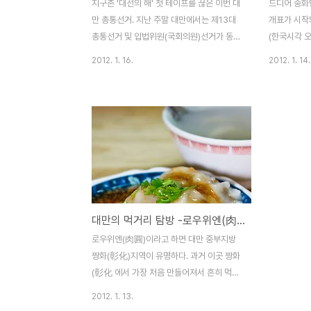
지구촌 '대선의 해' 첫 테이프를 끊은 이번 대
드디어 중화
만 총통선거. 지난 주말 대만에서는 제13대
개표가 시작되
총통선거 및 입법위원(국회의원)선거가 동시
(한국시각 오
에 치뤄졌다. 투표전에는 민진당 차이잉원
지금 현재 
2012. 1. 16.
2012. 1. 14.
(蔡英文) 후보와 국민당 마잉지우(馬英九)
고 있다. 
후보가 접전을 펼칠것으로 예상 되었으나, 개
3,584,9
표를 시작하고 오후 8시쯤 투표 결과가 판가
원 후보는 3
름 났다. 민진당 차이잉원 후보는 45.6% 득
율 보이고 있
표율, 국민당 마잉지우 후보는 51.6 % 득표
차이는 벌어
율, 약 80만표를 앞서 마잉지우 총통이 연임
당선 될 것으
에 성공하였다. 마잉지우 총통의 공략을 간단
선 생생한 
히 요략해보면, 행정부가 내년부터 대만의
vs민진당 
‘행복지수’를 매년 발표하도록 할 것이라고
대만의 먹거리 탐방 -로우위엔(肉圓)
했고, 행복지수는 건강과 환경, 평균수명, 어
린이 보육 등 광범위한 문제들을 포함하게 된
로우위엔(肉圓)이라고 하면 대만 중부지방
다. 이러한 지표들이 행정부의 업무부담을 가
짱화(彰化)지역이 유명하다. 과거 이곳 짱화
중시키기는 하겠지만..
(彰化 에서 가장 처음 만들어져서 흔히 먹는
음식이었고, 이후 대만 전역으로 퍼지게 되었
2012. 1. 13.
다. 당시에는 고구마를 말려 가루를 만든 뒤