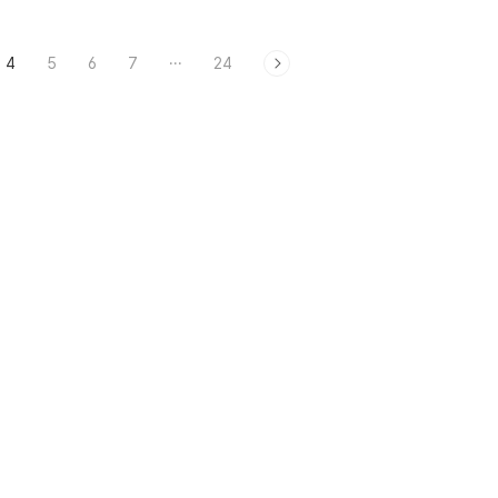
4
5
6
7
···
24