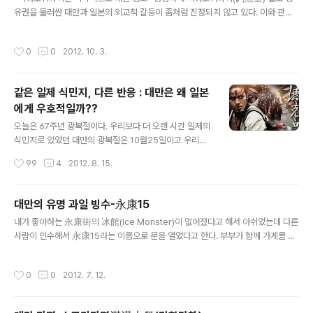
를 먹기로 하고 타이메이와 함께 20개 만두를 주문만두 하
유권을 둘러싼 대만과 일본의 외교적 갈등이 좀처럼 진정되지 않고 있다. 이와 관련,
나에 NTD 5 $면 한화로 약 190원이라고 보면 되니 정말
대만 외교부는 최근 성명을 발표하고 역사적 사실에 근거해 띠아오위타이 열도에 대
싼 가격이다. 국내에서 일반 분식점에서 냉동만두를 주더
한 일본의 영유권 주장을 구체적으로 반박했다. 대만 외교부 성명은 일본의 영유권
라도 8개 3000원정도 하니 말이다 원조꾸오티에, 카레꾸
작성시간
0
0
2012. 10. 3.
주장이 역사적으로 크게 세 가지 측면에서 정당성을 결여하고 있다고 주장했다. 첫
오티에, 부추꾸오티에 그리고 물만두를 주문했다 그렇게 2
째, 일본은 띠아오위타이 열도를 1895년 1월 병합한 것이지 일본의 주장처럼 ‘주인
0개의 만두를 주문하고 나니 대만돈으로 100원(..
없는 땅을 차지한 행위’는 아니었다. 일본의 병합에 훨씬 앞서 중국 명나라 왕조(136
같은 일제 식민지, 다른 반응 : 대만은 왜 일본
8~1644년)는 1561년 띠아오위타이 열도를 자신의 방어 영역에 포함시켰다. 이어
에게 우호적일까??
청나라 왕조(1644~1911년)는 1683년 대만을 중..
글 내용
오늘은 67주년 광복절이다. 우리보다 더 오랜 시간 일제의
식민지로 있었던 대만의 광복절은 10월25일이고 우리와
달리 국경절은 아니다. 대만은 일본 이전에 국토의 일부가
작성시간
99
4
2012. 8. 15.
스페인과 네덜란드의 식민지이기도 하다. 송, 원 이후로 중
국 복건성 일대의 주민들이 대만으로 이주하기 시작했고
명이 망하면서 반청복명 운동을 하던 한족들이 복명 운동
대만의 유명 과일 빙수-永康15
에 실패하고 대만으로 건너와 대만을 지배하고 있던 네덜
글 내용
내가 좋아하는 永康街의 冰館(Ice Monster)이 없어졌다고 해서 아쉬었는데 다른
란드를 내쫓으면서 많은 중국인들이 대만에 들어오게 된
사람이 인수해서 永康15라는 이름으로 문을 열었다고 한다. 부부가 함께 가게를 했
다. 중국은 이 사건을 대만의 첫번쨰 광복이라고 주장하고
는데 남편이 바람을 피우는 바람에 가게 문을 닫았다고 한다. 그래서 다시는 冰館을
본래는 원주민들의 땅이던 대만을 중국의 영토 일부분으로
못 먹게 되는 건가 하고 아쉬웠는데 그 자리에 永康15가 생겼다. 예전의 그 모습 그
편입시킨다. 1895년 중일갑오전쟁의 결과 중국과 일본은
작성시간
0
0
2012. 7. 12.
대로인데 간판이 바뀌고 메뉴도 약간 바뀌어 있었다. 맛도 예전과 비슷했다. 여름엔
시모노세키 조약(중국에선 馬關條約, 일본에선 下關條
망고삥, 겨울엔 딸기삥이 맛있당. 내가 먹으러 갔을땐 이미 망고의 계절이 지나서 내
約)을 맺게 되고 대만을 일본에 할양하였으며, 이 ..
가 좋아하던 망고 가득한 망고삥에 망고 아이스크림을 올려주는 삥은 먹을 수가 없다