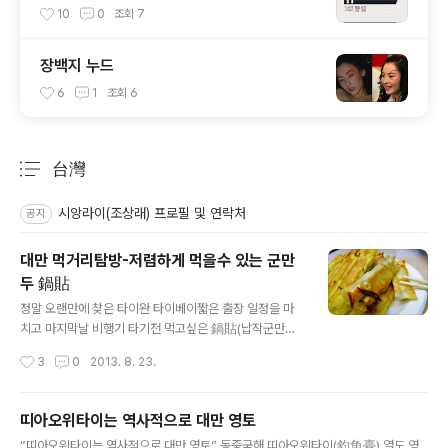
10
0
조회
7
장백지 누드
6
1
조회
6
台灣
분류 전체보기
주요 글 목록
시앙라이(조상래) 프로필 및 연락처
공지
대만 먹거리탐방-저렴하게 먹을수 있는 군만
두 鍋貼
글 내용
정말 오랜만에 찾은 타이완 타이베이짧은 출장 일정을 마
치고 마지막날 비행기 타기전 먹고싶은 鍋貼(납작군만두-
꾸오티에)를 못먹은게 이내 걸렸다. (이태원에 쟈니덤플링
작성시간
3
0
2013. 8. 23.
에 반달군만두와 비슷)숙소에서 가장 가까운 꾸오티에 가
게를 구글링 하다보니 忠孝復興 지하상가 안에 위치한걸
발견!!대만에서 유명한 꾸오티에 체인점 브랜드인 八方雲
띠아오위타이는 역사적으로 대만 영토
集가 위치하고 있었다. 일정 마지막 점심식사를 꾸오티에
글 내용
“띠아오위타이는 역사적으로 대만 영토” 동중국해 띠아오위타이(釣魚臺) 열도 영