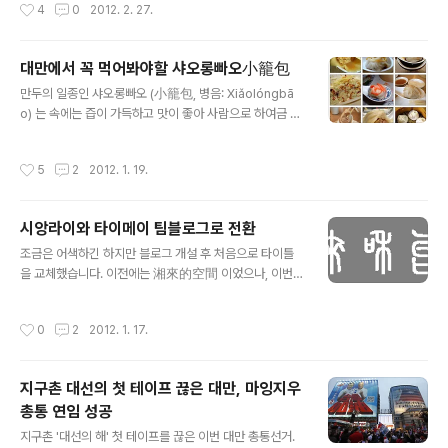
작성시간
4
0
2012. 2. 27.
견하게 되었다. 왜냐하면 돼지는 더럽고, 먹기만 하고 일은
北101) 타이베이의 상징인 타이베이101(台北101)는 20
하지 않고, 횡령을 일삼으며....
04년12월31일부터 2010년1월4일까지는 세계에서 가장
높은 빌딩이었으며, 89층에 전망대가 있다. 쇼핑 센터는
대만에서 꼭 먹어봐야할 샤오롱빠오小籠包
지하1층에서 지상5층까지이다. 명품 브랜드뿐만 아니라
글 내용
만두의 일종인 샤오롱빠오 (小籠包, 병음: Xiǎolóngbā
일반 패션 브랜드들도 입점해있다. 2. Shin Kong Mitsuk
o) 는 속에는 즙이 가득하고 맛이 좋아 사람으로 하여금 크
oshi(新光三越) Shin Kong Mitsukoshi(新光三越)는
게 식욕이 동하도록 하는 음식입니다. 니우로우미엔(牛肉
신광(新光)그룹과 대만 미츠코시(三越)백화점이 합작해
麵)과 마찬가지로 대만에서 흔히 볼 수 있는 샤오츠(小吃,
서 만든 백화점으로 대만 대표 백화점이다. 신광산위에 신
작성시간
5
2
2012. 1. 19.
간단한 먹거리)로서 대만에 오는 외국 관광객들이 꼭 들려
이점은 A4, A8, A9, A11로 나누어져 있으며, A4관은 여
서 먹는 음식 중 하나입니다. 샤오롱빠오의 기원 샤오롱빠
성관,..
오는 북송시대(서기 960~1127년)의 유명한 왕로우(王
시앙라이와 타이메이 팀블로그로 전환
樓)란 요릿집에서 만든 「산똥메이화빠오즈(山洞梅花包
글 내용
子)」에서 유래한다고 합니다. 샤오롱바오의 기원은 청나라
조금은 어색하긴 하지만 블로그 개설 후 처음으로 타이틀
동치 10년 1871년에 중국의 嘉定縣 南翔鎮(현 상하이
을 교체했습니다. 이전에는 湘來的空間 이었으나, 이번에
시 지아딩구 난샹쩐 )의 음식점 「고의원」(古猗園)의 점주
바꾼 타이틀 명은 湘來和台妹 [시앙라이와 타이메이]로
황명현이 당시 유행하던 돼지고기를 넣은 만두를 개량해
변경했습니다. 타이틀에 있는 글씨는 바로 湘來和台妹 이
작성시간
0
2
2012. 1. 17.
「남상대육만두」(南翔大肉饅頭)를 팔기..
며, 소전(小篆)체로 작성했습니다. -이상 시앙라이 였습니
다 - 안녕하세요. 저는 타이메이라고 합니다. 台妹는 대만
여자아이라는 뜻인데, 제가 석사를 졸업하고 중국으로 떠
지구촌 대선의 첫 테이프 끊은 대만, 마잉지우
나게 되었을때, 대만 친구가 "이제 중국 가서 大陸妹(중국
총통 연임 성공
여자아이)가 되겠네." 이러길래. 제가 "난 중국 가서도 台
글 내용
妹할거야."했었습니다. 상해로 간 후, 중국판 네이트온 QQ
지구촌 '대선의 해' 첫 테이프를 끊은 이번 대만 총통선거.