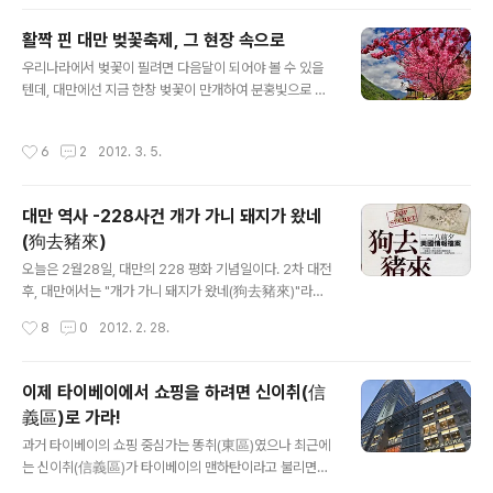
라면, 대만 남부에서는 야쉐까오를 위주로 합니다. 주쉐까
오 요리는 찌거나, 삶거나, 볶거나, 훈제하는 등의 방식으로
활짝 핀 대만 벚꽃축제, 그 현장 속으로
나눠집니다. 가장 인기가 있는 방식은 쪄서 익힌 주쉐까오
글 내용
의 외부에 가게마다 특유한 소스와 땅콩가루를 두껍게 한
우리나라에서 벚꽃이 필려면 다음달이 되어야 볼 수 있을
층 입히고 향채를 얹어 먹는 것으로 이는 대만 특유의 맛이
텐데, 대만에선 지금 한창 벚꽃이 만개하여 분홍빛으로 물
넘치는 간단한 먹거리입니다. 미쉐까오는 중국 남방에 기
들어져 있습니다. 타이베이 옆 신베이시(新北市)에서는 2
원을 두고 있으며 쌀로 만든 케이크의 일종입니다. 중국인
월 11일부터 3월 17일까지 곳곳에서 벚꽃축제가 열리고
작성시간
6
2
2012. 3. 5.
들은 다수가 쌀을 주식으로 했으며 대만으..
있습니다. 우라이(烏來) / 산즈(三芝) / 단수이(淡水) / 스
딩(石碇) / 시즈(汐止) 5곳에서 행사가 진행되고, 주말에
는 더 많은 사람들이 찾고 있습니다. 추천 코스 단수이(淡
대만 역사 -228사건 개가 가니 돼지가 왔네
水)學府路-普學禪寺(捷運站步行十分鐘)→國泰人
(狗去豬來)
壽教育訓練中心→滬尾櫻花大道路口→樹林口活動
글 내용
中心三空泉湧泉口→樹林溪口→滬尾櫻花大道路口
오늘은 2월28일, 대만의 228 평화 기념일이다. 2차 대전
（終點） 산즈(三芝)櫻花水車園區→福德水車公園
후, 대만에서는 "개가 가니 돼지가 왔네(狗去豬來)"라는
→賢德橋(櫻芝園)→三芝遊客中心暨名人文物館 우
말이 유행하였다. 이 말은 2차 대전에 패한 후 일본인이 떠
작성시간
8
0
2012. 2. 28.
라이(烏來)西羅岸香草園區→環山停車場 우리나라에
난후 중국 공산당에게 패한 후 대만으로 건너온 국민당을
서 보는 벚꽃과는 또 다릅니다. 대만의 벚나무는 Prunu..
위시한 중국인들이 온 것에 대한 실망감을 나타낸다. 이 이
전에 대만에 거주하던 중국인들은 본성인(本省人), 2차
이제 타이베이에서 쇼핑을 하려면 신이취(信
대전후 대만으로 건너온 중국인들은 외성인(外省人)이라
義區)로 가라!
고 한다. 당시의 《台灣文化》라는 잡지에서는 : 본성인들
글 내용
은 일본인들을 개라 부르는데 일본인들이 흉악하게 본성인
과거 타이베이의 쇼핑 중심가는 똥취(東區)였으나 최근에
들을 괴롭혔기 때문이고, ...... 본성인들은 처음에 외성인들
는 신이취(信義區)가 타이베이의 맨하탄이라고 불리면서
을 존중했으나 후에 외성인들의 행동이 돼지와 같음을 발
타이베이의 중심가로 각광받고 있다. 1. 타이베이101(台