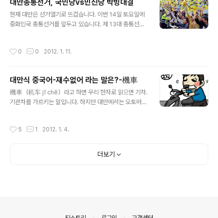
대만총통선거, 국민당vs민진당 박빙대결
하고 있는 사람들이 많다. 오늘 스타벅스 매장을 들렀더니
글 내용
현재 대만은 선거열기로 뜨겁습니다. 이번 14일 토요일에
NEW YEAR 드래곤 세트를 판매하고 있었다. 중화권 매장
중화민국 총통선거를 앞두고 있습니다. 제 13대 총통선거
보다는 상품이 다양하질 않아 조금 아쉬운 부분. 행사 안내
를 앞두고 TV토론회를 일주일간격으로 벌써 3차례나 진
: http://www.istarbucks.co.kr/Whats_new/store_
행되었습니다. 이번 총통선거 후보는 현직 총통 마잉지우
event_view.asp?PageNo=&Seq=151&MCode=2
작성시간
0
0
2012. 1. 11.
(馬英九) 국민당후보, 차이잉원(蔡英文) 민진당 후보, 쏭
해년마다 스타벅스의 기념품이 기다려진다.
추위(宋楚瑜) 친민당 후보가 출마를 했죠. 지금 최고의 이
슈는 '연합정부론'으로 가열되고 있습니다. 우선 마잉지우
대만식 중국어-재수없어 라는 말은?-機車
총통은 연임할 경우 행정부가 내년부터 대만의 ‘행복지
글 내용
수’를 매년 발표하도록 할 것이라고 했고, 행복지수는 건강
機車（机车 jī chē）라고 하면 우리 한자로 읽으면 기차.
과 환경, 평균수명, 어린이 보육 등 광범위한 문제들을 포함
기관차를 가르키는 말입니다. 하지만 대만에서는 오토바이
하게 됩니다. 이러한 지표들이 행정부의 업무부담을 가중
를 機車라고 일컫기도 하죠. 오토바이는 摩托車（摩托
시키기는 하겠지만, 정부가 정책을 수행할 때 국민의 행복
车） 또는 機動式腳踏車（机动式脚踏车）라고 하고,
작성시간
5
1
2012. 1. 4.
을 항상 고려하도록 하기 위해서는 필요하다고..
대만 사투리로 歐都拜（欧都拜） 또는 ki chhia라고 합
니다. 일반적으로는 摩托车, 机车가 많이 쓰입니다. 대만
젊은이들 사이에서는 기관차나 오토바이가 아닌 의미로 機
더보기
車라는 단어를 많이 사용합니다 원래는 대만 본성인들이
대만 사투리로 "欠姦" 심하게는 "膣屄"라고 욕을 했는데
90년대 학생들 사이에서 그게 고상하지 못하다고 여기거
나 혹은 장난으로 말을 만들다 "膣屄"의 첫 글자와 발음이
비슷한 "機"를 쓰면서 "機車"라는 말이 생기게 되었죠.
"機車"라고 쓰이면서 원래는 심한 욕이었는데 학생들..
의안내
티스토리
로그인
고객센터