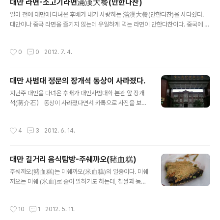
대만 라면-소고기라면滿漢大餐(만한다찬)
고 해서 그 중에서 망고가 가장 많이 있다는 망고삥 위에 카스타드라고 하지만 푸딩
글 내용
같은게 얹어져 있는 아이를 먹었당.. 역시 난 여기 삥..
얼마 전에 대만에 다녀온 후배가 내가 사랑하는 滿漢大餐(만한다찬)을 사다줬다.
대만이나 중국 라면을 즐기지 않는데 유일하게 먹는 라면이 만한다찬이다. 중국에 첨
왔을때, 牛肉麵을 먹었는데 그 땐 느끼하고 맛도 없다라고 생각했는데 대만 가서 먹
어보곤 반하게 되었다.대만에 만한다찬 말고 다른 브랜드의 니우로우멘도 있으나 그
작성시간
0
0
2012. 7. 4.
맛이 만한다찬에 견줄 수 없다. 후배가 사다준 것은 珍味牛肉麵과 蔥燒牛肉麵.
평상시 국물이 맑은 清燉보다는 간장 등으로 양념을 한 紅燒를 좋아하는데 이 두 라
면 모두 紅燒의 방법으로.봉지를 뜯어보면,면과 고기, 스프, 기름이 들어있다. 대만
대만 사범대 정문의 장개석 동상이 사라졌다.
라면은 모두 면발이 가늘어서 뚜껑있는 시리얼 그릇에 담고 그냥 물을 부어 먹기도
글 내용
한다. 면발이 가늘어 금방 익는다.만한다찬의 가장 큰 특징은 고기..
지난주 대만을 다녀온 후배가 대만사범대학 본관 앞 장개
석(蔣介石） 동상이 사라졌다면서 카톡으로 사진을 보내
왔다. 재작년말 친구 결혼식 참석차 대만을 방문했을때도
있었던 그 동상이 어디로 가버렸을까? 아비엔(대만 사람들
작성시간
4
3
2012. 6. 14.
은 일반적으로 阿扁이라고 부른다. 대만 전 대통령 천쉐비
엔陳水扁을 지칭) 연임하면서 각 학교의 동상을 철거할 때
도 무사했던 동상이었었는데... 2007년에 대만 각지의 장
대만 길거리 음식탐방-주쉐까오(豬血糕)
개석 동상을 철거하기 전까지만해도 대만엔 2만여개의 장
글 내용
개석 동상이 있었다. 우리 어린 시절 학교에 이순신 동상이
주쉐까오(豬血糕)는 미쉐까오(米血糕)의 일종이다. 미쉐
있었던 것처럼 학교에 흔히 보이던게 장개석 동상이었다.
까오는 미쉐 (米血)로 줄여 말하기도 하는데, 찹쌀과 동물
그러나 2007년 과거 국민당(國民黨） 집권시절, 특히 장
의 피(돼지와 오리 등)로 만든 대만의 전통적인 쌀로 만든
씨 부자 집권 시절의 흔적을 지우려는 운동이 당시 집권당
간식용 케이크 종류로 주쉐까오와 야쉐까오(鴨血糕) 두
작성시간
10
1
2012. 5. 11.
민진당(民進黨）을 주축으로 일어났다. 가장 ..
종류로 구분됩니다. 주쉐까오가 대만 북부의 전통 먹거리