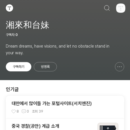
검색하기
티스토리
湘來和台妹
구독자
0
Dream dreams, have visions, and let no obstacle stand in
your way.
구독하기
방명록
신고하기 레이어
열기
인기글
대만에서 많이들 가는 포털사이트(서치엔진)
8
0
조회
39
중국 경찰(공안) 계급 소개