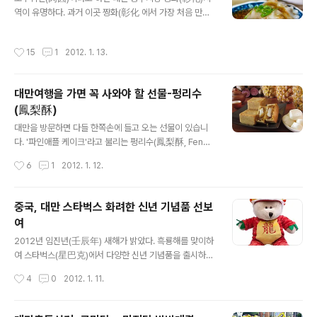
22,925,311 351,346 17,321,622 814,443 75.56%
역이 유명하다. 과거 이곳 짱화(彰化 에서 가장 처음 만들
2004 22,573,965 439,188 16,507,179 1,044,554
어져서 흔히 먹는음식이었고, 이후 대만 전역으로 퍼지게
73.12% 2000 22,13..
되었다. 당시에는 고구마를 말려 가루를 만든 뒤 반죽으로
작성시간
15
1
2012. 1. 13.
삼각형으로 만들어 증기로 쪄서 만들었는데, 소를 넣지는
않았다. 그 후 다방면으로 개량을 거쳐 돼지고기와 죽순 등
보조 식품재료를 더한 결과 오늘날 일반적으로 볼 수 있는
대만여행을 가면 꼭 사와야 할 선물-펑리수
로우위엔으로 점차 발전했다 로우위엔(肉圓)은 외관이 반
(鳳梨酥)
투명하고 납작하게 둥글며 소에는 돼지고기 등 재료를 넣
글 내용
어 이런 이름을 얻게되었다. 예전 대만은 물자가 부족해 돼
대만을 방문하면 다들 한쪽손에 들고 오는 선물이 있습니
지고기는 추석과 설 등 큰 명절에만 먹을 기회가 있는 식품
다. '파인애플 케이크'라고 불리는 펑리수(鳳梨酥, Feng li
재료에 속했기 때문에 풍족하게 먹을 수 없었기에 다양한
su) 대만은 다양한 민족으로 구성되어 있죠. 이 중에서도
작성시간
6
1
2012. 1. 12.
음식이 나오게 되었다. 외피는 부드럽고 ..
민남어로는 파인애플을 「왕라이(旺來)」로 부릅니다. 왕라
이(旺來)의 뜻은 상서로움과 흥성함, 자손이 번성함을 의
미하기도 하죠 대만에서의 파인애플은 새해와 명절에 제례
중국, 대만 스타벅스 화려한 신년 기념품 선보
용품으로 쓰이며 친지들에게 선물할 때도 널리 쓰이는 과
여
일중 단연 으뜸입니다. 펑리수는 크림과 밀가루, 계란, 설
글 내용
탕, 동과(冬瓜), 파인애플 잼을 주요 원료로 합니다. 비교적
2012년 임진년(壬辰年) 새해가 밝았다. 흑룡해를 맞이하
저렴한 펑리수는 동과가 더 많이 들어가고 비교적 고급스
여 스타벅스(星巴克)에서 다양한 신년 기념품을 출시하고
러운 펑리수에는 파인애플이 좀 더 많이 들어갑니다. 파인
있다. 우리나라에도 새해기념품이 판매되고 있지만, 특히
작성시간
4
0
2012. 1. 11.
애플 잼과 가장 잘 조화되는 식품재료로 찾아낸 것이 「동과
대만, 홍콩, 중국과 같은 중화권에서 좀 더 다양한 상품들을
(冬瓜)」입니다. 동과는 수분..
선보이고 있다. 해년마다 중화권 지역에서는 다양한 상품
이 출시되고 있어, 해년마다 이런 기념품을 수집하고 기대