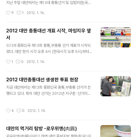
닉네임을 台妹로 쓰면서 저의 상징으로 굳어졌습니다. 대
지난 주말 대만에서는 제13대 총통선거 및 입법위원(국회
만에서 오래 살다보니 대만식 중국어로 말하다보니 더더욱
의원)선거가 동시에 치뤄졌다. 투표전에는 민진당 차이잉
작성시간
9
1
2012. 1. 16.
台妹틱해졌습니다. 중국에서 공부하면서 ..
원(蔡英文) 후보와 국민당 마잉지우(馬英九)후보가 접전
을 펼칠것으로 예상 되었으나, 개표를 시작하고 오후 8시
쯤 투표 결과가 판가름 났다. 민진당 차이잉원 후보는 45.
2012 대만 총통대선 개표 시작, 마잉지우 앞
6% 득표율, 국민당 마잉지우 후보는 51.6 % 득표율, 약 8
서
0만표를 앞서 마잉지우 총통이 연임에 성공하였다. 마잉지
글 내용
우 총통의 공략을 간단히 요략해보면, 행정부가 내년부터
드디어 중화민국 제13회 총통,부총통 선거 개표가 시작되
대만의 ‘행복지수’를 매년 발표하도록 할 것이라고 했고, 행
었다. 대만 현지 시각 오후 4시 (한국시각 오후 5시)부터
복지수는 건강과 환경, 평균수명, 어린이 보육 등 광범위한
개표 시작되었고, 지금 현재 국민당 마잉지우 총통이 앞서
작성시간
1
0
2012. 1. 14.
문제들을 포함하게 된다. 이러한 지표들이 행정부의 업무
나가고 있다. 680만표 개표결과 마잉지우 총통이 3,584,
부담을 가중시키기는 하겠지만..
967표를 획득 52% 득표율. 차이잉원 후보는 3,061,957
표를 획득 44% 득표율 보이고 있다. 시간이 가면 갈수록
2012 대만총통대선 생생한 투표 현장
득표율 차이는 벌어지고 있는 상황 마잉지우 후보가 당선
글 내용
지금 대만에서는 제13회 중화민국 총통,부총통 선거가 진
될 것으로 판단된다. 2012 대만총통대선 생생한 투표 현
행되고 있다. 특히 대만 선거는 2012년 지구촌 '선거의
장 대만총통선거, 국민당vs민진당 박빙대결
해'의 첫 시작을 알리는 대선이라는 점에서 세계 이목이 집
중되고 있다. 전통적으로 북부지방에서는 국민당의 강세,
작성시간
4
0
2012. 1. 14.
남부지방에서는 민진당의 텃밭이라는 점은 이번 선거에도
그대로 유지되지 않을까 예상된다. 지난 2008년도에 비해
서 유권자수는 76만명이 증가한 총 1800만명이다. 연도
대만의 먹거리 탐방 -로우위엔(肉圓)
인구수 인구증감 유권자수 유권자수 증감 유권자수∕인구수
글 내용
（%） 2012 — — 18,086,455 764,833 — 2008
로우위엔(肉圓)이라고 하면 대만 중부지방 짱화(彰化)지