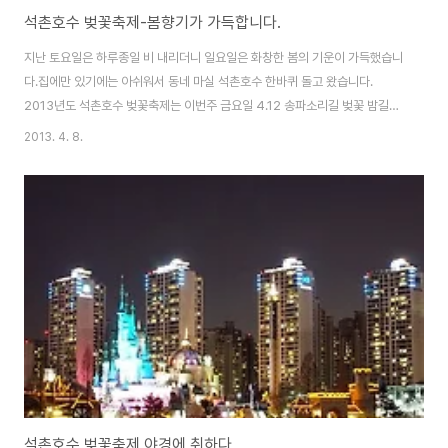
석촌호수 벚꽃축제-봄향기가 가득합니다.
지난 토요일은 하루종일 비 내리더니 일요일은 화창한 봄의 기운이 가득했습니
다.집에만 있기에는 아쉬워서 동네 마실 석촌호수 한바퀴 돌고 왔습니다.
2013년도 석촌호수 벚꽃축제는 이번주 금요일 4.12 송파소리길 벚꽃 밤길걷
기로 문을 열게 되며, 4.13(토)~14(일) 동안에는 벚꽃축제 문화예술 공연마당,
2013. 4. 8.
체험 마당, 먹을거리마당, 포토존 등을 운영한다고 합니다. 축제기간 동안 석촌
호수 일대에서 즐길 수 있는 구립교향악단의 연주, 인디밴드 및 청소년밴드, 문
화예술동아리들의 공연은 주민들의 눈과 귀를 즐겁게 할 예정이랍니다. 작년
석촌호수 벚꽃 사진 구경하기 2012 석촌호수 벚꽃축제 그 현장석촌호수 벚꽃
축제 야경에 취하다석촌호수 벚꽃축제, 상춘객들은 즐겁다. 이번에는 정말 그
냥 산책으로 가볍게 나선지라 ..
석촌호수 벚꽃축제 야경에 취하다