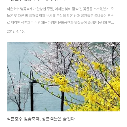
석촌호수 벚꽃축제가 한창인 주말, 어제는 낮에 활짝 핀 꽃들을 소개했었죠. 오
늘은 또 다른 밤 풍경을 함께 보시죠.도심의 작은 산과 공원들도 봄나들이 코스
로 제격인 석촌호수 주변에는 다양한 문화공간과 맛집들이 즐비한 동네와 연계
해 산책하기 좋은 곳이기도 합니다 은은한 불빛이 비치는 호수 위로 벚나무 가
2012. 4. 16.
지가 다소곳하게 내려앉았고, 분홍빛 벚꽃이 하나 둘 피어난 모습에 시민들의
얼굴은 금세 웃음꽃이 피어납니다사진을 찍은 시간도 이미 밤 8시가 넘어선 늦
은 시각 석촌호숫가에는 산책이나 운동을 하려는 이들과 상춘객, 공연을 즐기
는 이들로 붐비더군요.그럼 석촌호수 야경 조명과 어울리는 벚꽃 사진 함께 감
상하세요~ 석촌호수 이전 사진 글 보기 2012/04/15 - [照片] - 석촌호수 벚
꽃축제, 상춘객들은 즐겁다..
석촌호수 벚꽃축제, 상춘객들은 즐겁다