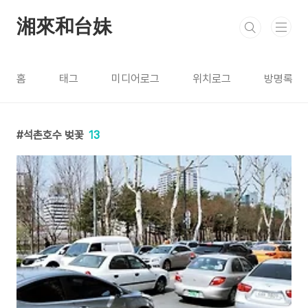
본문 바로가기
湘來和台妹
홈
태그
미디어로그
위치로그
방명록
석촌호수 벚꽃
13