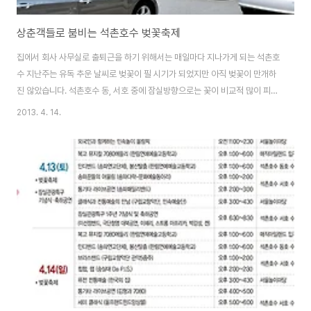
상춘객들로 붐비는 석촌호수 벚꽃축제
집에서 회사 사무실로 출퇴근을 하기 위해서는 매일마다 지나가게 되는 석촌호
수 지난주는 유독 추운 날씨로 벚꽃이 필 시기가 되었지만 아직 벚꽃이 만개하
진 않았습니다. 석촌호수 동, 서호 중에 잠실방향으로는 꽃이 비교적 많이 피어
있지만 성남 방향으로는 아직 꽃을 피우지 못한채 꽃봉오리만 틔우고 있습니
2013. 4. 14.
다. 이번 주말은 석촌호수 벚꽃축제 행사가 열리다보니 석촌호수변 도로변은
차들로 가득하네요. 1년중에 이렇게 차가 제일 많이 붐비는 시기죠. 주말에는
가급적 대중교통을 이용하는게 좋을것 같네요. 꽃샘 추위가 지나 날씨가 어느
정도 풀린 이번 주말은 서울 근교에서 봄 정취를 느끼기 위해 몰려든 상춘객들
로 엄청 붐볐습니다. 아이들의 손을 잡고 봄나들이를 온 가족부터 도시락을 싸
들고 봄 소풍을 온 것 같은 연인까지~ ..