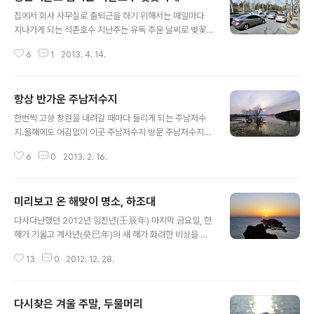
글 내용
집에서 회사 사무실로 출퇴근을 하기 위해서는 매일마다
지나가게 되는 석촌호수 지난주는 유독 추운 날씨로 벚꽃
이 필 시기가 되었지만 아직 벚꽃이 만개하진 않았습니다.
6
1
2013. 4. 14.
석촌호수 동, 서호 중에 잠실방향으로는 꽃이 비교적 많이
피어있지만 성남 방향으로는 아직 꽃을 피우지 못한채 꽃
봉오리만 틔우고 있습니다. 이번 주말은 석촌호수 벚꽃축
항상 반가운 주남저수지
제 행사가 열리다보니 석촌호수변 도로변은 차들로 가득하
글 내용
네요. 1년중에 이렇게 차가 제일 많이 붐비는 시기죠. 주말
한번씩 고향 창원을 내려갈 때마다 들리게 되는 주남저수
에는 가급적 대중교통을 이용하는게 좋을것 같네요. 꽃샘
지.올해에도 어김없이 이곳 주남저수지 방문 주남저수지는
추위가 지나 날씨가 어느 정도 풀린 이번 주말은 서울 근교
우리나라 남동쪽 경남 창원, 김해에 인접하고 있습니다. 철
에서 봄 정취를 느끼기 위해 몰려든 상춘객들로 엄청 붐볐
6
0
2013. 2. 16.
새도래지 주남저수지는 3만마리 이상의 가창오리와 세계
습니다. 아이들의 손을 잡고 봄나들이를 온 가족부터 도시
적인 희귀조로 알려진 재루두미, 노랑부리저어새, 흰꼬리
락을 싸들고 봄 소풍을 온 것 같은 연인까지~ ..
수리 를 비롯해 230여종이 넘는 다양한 철새들이 찾아 겨
미리보고 온 해맞이 명소, 하조대
울을 보내는 곳으로 '철새들의 낙원, 철새들의 천국' 이라
글 내용
불립니다. 아침보다는 저녁에 철새들도 많아 볼거리도 많
다사다난했던 2012년 임진년(壬辰年) 마지막 금요일, 한
습니다 .
해가 기울고 계사년(癸巳年)의 새 해가 화려한 비상을 준
비하고 있습니다. 새해 해맞이를 보고자 하면 수 많은 인파
13
0
2012. 12. 28.
로 인해 길가에서 일출을 봐야할 지도 모르겠네요. 지난주
에 강원도 대관령, 속초를 방문. 애국가에 나오는 소나무로
유명한 하조대에서 정말 멋진 일출 광경을 접할 수 있었습
다시찾은 겨울 주말, 두물머리
니다. 기상청의 일출 정보는 대략 7시 20분쯤이라고 했지
글 내용