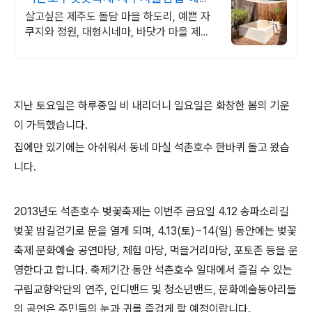
마을 하도리 제주돌집
살고싶은 제주도 돌담 마을 하도리, 예쁜 자
쿠지와 정원, 대형시네마, 바닷가 마을 제주
만의 감성을 그대로 느낄 수 있는 농가주택
돌담숙소
지난 토요일은 하루종일 비 내리더니 일요일은 화창한 봄의 기운
이 가득했습니다.
집에만 있기에는 아쉬워서 동네 마실 석촌호수 한바퀴 돌고 왔습
니다.
2013년도 석촌호수 벚꽃축제는 이번주 금요일
4.12
송파소리길
벚꽃 밤길걷기로 문을 열게 되며, 4.13(토)~14(일) 동안에는 벚꽃
축제 문화예술 공연마당, 체험 마당, 먹을거리마당, 포토존 등을 운
영한다고 합니다. 축제기간 동안 석촌호수 일대에서 즐길 수 있는
구립교향악단의 연주, 인디밴드 및 청소년밴드, 문화예술동아리들
의 공연은 주민들의 눈과 귀를 즐겁게 할 예정이랍니다.