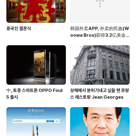
중국인 결혼식
韩国外卖APP, 外卖的民族(W
oowa Bros)获得3.2亿美金
投资
中, 토종 스마트폰 OPPO Find
상해에서 분위기내고 싶을 땐 프랑
5 출시
스 레스토랑 Jean Georges