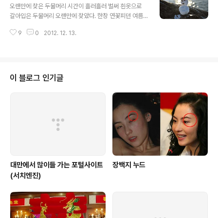
만 먼 곳까지 왔기에 조금 일찍 도착했습니다. 하지만 일찍
오랜만에 찾은 두물머리 시간이 흘러흘러 벌써 흰옷으로
와도 출입 할 수가 없었고, 7시쯤 군인들이 잠겨있는 자물
갈아입은 두물머리 오랜만에 찾았다. 한창 연꽃피던 여름
쇠를 열어줘야 하조대 안으로 들어갈 수 가 있었습니다. 보
에 찾은 이후 반년만에 다시 찾은 양평 때마침 금요일 많은
기 힘들다는 오메가 일출 광경을 볼 수 있어서 정말 좋았습
9
0
2012. 12. 13.
눈으로 인해 두물머리에도 하얗게 새옷을 갈아입고 있었
니다. 해가 수평선에서 떠오르기 전 기다리는 시간동안 20
다.
12년 한해를 되돌아보고, ..
이 블로그 인기글
대만에서 많이들 가는 포털사이트
장백지 누드
(서치엔진)