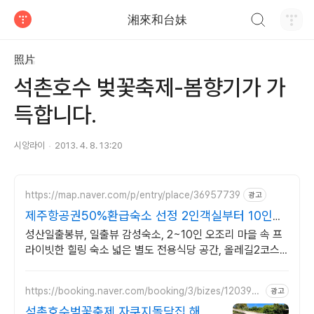
검색하기
湘來和台妹
티스토리
照片
석촌호수 벚꽃축제-봄향기가 가
득합니다.
시앙라이
2013. 4. 8. 13:20
https://map.naver.com/p/entry/place/36957739
광고
제주항공권50%환급숙소 선정 2인객실부터 10인객
실 구성
성산일출봉뷰, 일출뷰 감성숙소, 2~10인 오조리 마을 속 프
라이빗한 힐링 숙소 넓은 별도 전용식당 공간, 올레길2코스
바로 옆, 트레킹후 힐링에 좋은 숙소
https://booking.naver.com/booking/3/bizes/120392
광고
8
석촌호수벚꽃축제 자쿠지돌담집 해녀