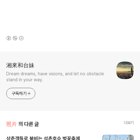
(새창열림)
로그 정보
湘來和台妹
Dream dreams, have visions, and let no obstacle
stand in your way.
구독하기
더보기
照片
의 다른 글
상춘객들로 붐비는 석촌호수 벚꽃축제