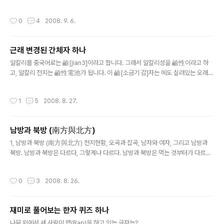
께서 이번에는 방언 이야기로 다시 돌아왔습니다. 2. 남쪽 발음과 북쪽 악센트 (南腔
與北調) 방언은 일단 남북을 기준으로 크게 나눠 볼 수 있다. 남방과 북방의 방언은
작성시간
0
4
2008. 9. 6.
그렇게나 다르다. 중국에는 예로부터 전해지는 남방과 북방에 대한 여러 가지 말들이
있다. 남원북철(南轅北轍)이니, 남정북전(南征北戰)이라던가, 남래북왕(南來北
往) 혹은 남하북상(南下北上)하는 말들이 그것인데, 이런 말들은 제멋대로 그 순서
근래 변경된 간체자 하나
를 뒤집을 수 없다. 예를 들어 남원북철을 남철북원이라고 한다던가, 남정북전을 남
글 내용
전북정이라고 할 수는 없다. 같은 이치로 남강북조(南腔北調) 역시 ..
알칼리를 중국어로는 鹼[jian3]이라고 합니다. 그래서 알칼리성을 鹼性이라고 하
고, 알칼리 전지는 鹼性電池가 됩니다. 이 鹼[소금기 감]자는 에도 실려있는 오래된
글자인데, 鹵[소금 로]에서 뜻을 얻고, 僉[다 첨]에서 소리를 얻는 글자가 되겠습니
다. 알칼리성을 한자로 염기성(鹽基性)이라는 것을 생각해 보면 왜 鹵를 의부로 삼
작성시간
1
5
2008. 8. 27.
았는지 금방 이해하게 됩니다. 그런데... 과거 공산당들은 이 한자가 획수가 많다고 폐
지하고 碱을 정식 자체로 삼고, 硷을 참고용 자체로 처리했었습니다. (실은 둘 다 옛
부터 쓰이던 약자체. 둘 다 의부를 石으로 바꾸고, 碱은 성부까지 咸으로 바꾼 것임)
남방과 북방 (南方與北方)
그런데 제5판 에서부터 碱를 이체자로 처리해서 폐지해 버리고 硷으로 정식자체를
글 내용
삼았다는 군요. 글쎄요... 결과적으로 이제 대만..
1, 남방과 북방 (南方與北方) 천지현황, 오곡과 잡곡, 남자와 여자, 그리고 남방과
북방. 남방과 북방은 다르다, 그렇게나 다르다. 남방과 북방은 먹는 것부터가 다르다.
남방 사람들은 쌀을 먹고, 북방 사람들은 밀을 먹는다. 벼의 알갱이는 껍질만 벗겨내
면 바로 먹을 수 있어 미(米)라고 부르고, 밀은 갈아서 가루로 만들어야 먹을 수 있기
작성시간
0
3
2008. 8. 26.
에 면(麵)이라고 부른다. 미(米)란 껍질을 벗겨낸 알갱이를 뜻하므로, 쌀은 도미(稻
米), 율무는 의미(薏米), 땅콩은 화생미(花生米)라고 한다. 더 나아가 기타 알갱이
종류도 미(米)라고 통칭하는데, 껍질을 깐 생강을 강미(薑米), 외피를 벗기고 말린
재미로 풀어보는 한자 퀴즈 하나
새우 속살을 하미(蝦米), 수수 알갱이는 고량미(高粱米)라고 부르는 것이 그렇다.
글 내용
한편, 북방 중국어에서는 면(麵)이라..
나무 위에서 세 사람이 랩(Rap)을 하고 있는 글자는? . . . . . . . . . . . . . . . . . . . . . . . . .