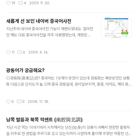
작성시간
19
4
2009. 9. 30.
화蘭畵 한 권에 제題를 써 보내오니 ..
바로 두심언이 소미도에게 전하는 곳에서 나온다. 구름은
깨끗한데 밤하늘에는 혜성이 떨어지고[雲淨妖星落] 가을
하늘이 높으니 변방의 말이 살찌는구나[秋高塞馬肥] 힘
새롭게 선 보인 네이버 중국어사전
차게 말 달리며 날랜 칼 휘두르고[馬鞍雄劍動] 붓을 놀려
글 내용
일필휘지 격문을 날리리라[搖筆羽書飛] '추고새마비(秋
지난주에 네이버 중국어사전 기능이 개편되었네요. 얼마전
高塞馬肥)'로, 당나라 초기의 시인 두심언(杜審言)의 시
만 해도 다음 중국어사전을 자주 사용했었는데, 개편된 뒤
에서 나왔다. 두심언은 진(晉)나라의 명장이고 학자였던 두
로는 네이버가 좀 더 편해진 느낌입니다. 발음을 모를경우
예(杜預)의 자손이며, 성당(盛唐)의 대시인 두보(杜甫)의
부수로 찾거나 획수로 찾아야하는 번거로움이 있었는데,
작성시간
11
6
2009. 4. 16.
조부이다. 젊어서부터 문명(文名)을 떨..
이번에 네이버에서 필기 인식기 기능을 새로 추가했네요.
물론 이건 네이버에서 개발한건 아니지만..ㅋㅋ Nciku 라
는 곳에서 제휴한 것 같습니다. 저기 기능과 너무 흡사한
광동어가 궁금해요?
데..그렇지 않나요? 블로그(博客)에 글을 올리다보니 블로
글 내용
그라는 중국어를 입력해보았습니다 bo ke 라고 잘 나옵니
◎광동화(廣東話)란? 중국에는 7,8개의 방언이 있는데 광동화는 북방방언인 보통
다. 대륙에서는 bo ke 라고 하지만 대만에서는 部落格 라
화 다음으로 인지도가 높 으며 중국 광동일대, 광서일부지역, 홍콩, 마카오, 해외 화교
고 하는데.. 部落格에 대해서는 전혀 언급이 없네요. 그래
사회에서 널리 사용되 는 비중이 높은 방언이다. 廣州話, 語로도 불리며 우리나라에
서 대만 야후에서 다시 검색해 보았더니 博客 와 部落格
는 廣東語로 널리 알려져있다. 광동어에도 사투리가 있다.(예..홍콩광동어...) ◎성
작성시간
0
0
2008. 11. 18.
두가지가 다 검색되어 나옵니다. Nc..
모(聲母)와 운모(韻母) 광동화에는 19개의 성모(聲母)와 53개의 운모(韻母)가 있
는데 편의상 여기서는 구별이 거의 없는 발음은 한데 묶어 표기하겠다. 표기법도 여
러가지가 있는데 여기서는 보통화의 표기방법을 빌어쓰겠다. ① 聲母 b 빠 p 파 m
남쪽 발음과 북쪽 악센트 (南腔與北調)
마 f 파 d 따 t 타 n 나 l 라 g 까 k 카 h 하 ng (응)아 gw 꽈 kw 콰 dz 찌,짜 ts 치,차
글 내용
s 씨,싸 j 이..
지난 시간 먹는 이야기에서 시작해서는 단신(短身)의 성룡이 어째서 현란한 팔동작
을 위주로 한 권법을 주무기로 삼고 있는지까지 시원하게 풀이해 주었던 역중천 선생