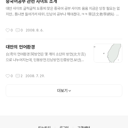
중국어공부 관련 사이트 소개
(無妄)을 무망(無妄)으로, 『사기』의 「춘신군열전」에서는 무망(無妄)을 무망(毋望)
글 내용
으로 쓴 것으로도 알 수 있겠습니다. 기왕에 무망..
대만 사이트 글적글적 도중에 찾은 중국어 공부 사이트 움움 지금은 당장 필요는 없
지만.. 틈나면 들어가서 타위..민남어 공부나 해야겠다..ㅋㅋ 華語文教學網站‧ 網
站名稱 內容簡介 備註 中文資訊處理網 以中文資訊處理相關知識為主，
並提供有效的操作指南。 華語文應用寫作教學網 指導學生了解應用文的
작성시간
0
0
2008. 8. 6.
種類、用法並發展其寫作能力。 方言教材教法課程資源 提供本所師生閩
南語研究成果及閩南語教學資源。 全球華文網路教育中心 僑委會建置之
網站，以多語系網頁提供僑胞多元迅捷的學習管道。 暨大網路多媒體華
대만의 언어환경
語文教室 獲得「91年海華獎優良華語文教學軟體選拔活動」網頁組優等。
글 내용
網路展書讀 透過網路豐富教學資源，並提供海內外華人古典文學教育的
台湾의 언어환경 閩방언은 몇 개의 소단위 방언(次方言)
資源。 Teens清蔚園 屬於學生、家長、教師，及欣賞優質華文網站的網
으로 나누어지는데, 민동방언․민남방언․민중방언․보선(甫
友最好的選擇。 海闊天空學習中心 傳遞教育新趨勢、良好的教學理念，
善) 방언 등이다. 이 중 台語는 閩南語에 속하는 것으로
提供經驗交流並共..
원래 이 언어의 중심지역은 福建省 厦門이다. 台語라는
작성시간
0
2
2008. 7. 29.
명칭은 원래는 없었는데 어느 방언이나 그렇듯 경제 문화
적인 중심지로 부각되면 그 지역의 명칭이 방언명칭을 대
신하므로 台灣의 부상에 따라서 閩南語는 台語라는 명
더보기
칭으로 불리게 되었다. 台灣의 언어환경은 크게 대륙의 보
통화를 옮겨온 국어와, 토착민의 언어인 台語로 대별된다.
台北의 언어실태는 북경에서 멀리 떨어진 지역에서 표준
말의 사용이 확산되고 뿌리를 내림에 따라 겪게 되는 발전
과정에 있어서의 흥미로운 실례들을 제공해 주기도 한다.
방언이라는 관점에서 보자면 台北의 인구는 매우 이질적
의안내
티스토리
로그인
고객센터