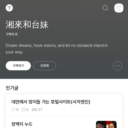
검색하기
티스토리
湘來和台妹
구독자
0
Dream dreams, have visions, and let no obstacle stand in
your way.
구독하기
방명록
신고하기 레이어
열기
인기글
대만에서 많이들 가는 포털사이트(서치엔진)
8
0
조회
37
장백지 누드