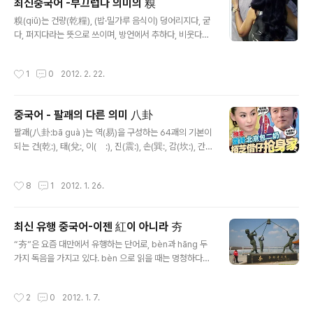
최신중국어 -부끄럽다 의미의 糗
니까. 중국어로 속도 위반 결혼은 奉子成婚（fèng zǐ ch
글 내용
éng hūn펑즈청훈） 先有後婚（xiān yǒu hòu hūn시
糗(qiǔ)는 건량(乾糧), (밥·밀가루 음식이) 덩어리지다, 굳
엔요호우훈） 그 외 先上車後補票（xiān shàng chē
다, 퍼지다라는 뜻으로 쓰이며, 방언에서 추하다, 비웃다라
hòu bǔ piào시엔상처, 호우부피아오）:먼저 차를 타서
는 뜻으로 쓰인다. "糗"자가 들어가는 관용구나 단어 중 가
표를 산다 라는 표현도 있다. 【그림】나중에 아들에게 엄마,
방 많이 쓰이는 것이 "出糗"와 "糗事"이다. "出糗" 는 (태
작성시간
1
0
2012. 2. 22.
아빠 ..
도나 행동거지가) 절절하지 못하다, 추태를 부리다, 난감하
다, 난처하다라고 쓰이며, 중국 웹 상에 연예인 "出糗" 사
진들이 많이 있는데, 우리의 굴욕 사진과 같다. 예) 在歌声
중국어 - 팔괘의 다른 의미 八卦
传奇，苏芮给曹轩宾点歌，曹轩宾忘词出糗。 (산
글 내용
동 위성 티비의 歌声传奇라는 프로그램 중 苏芮가 曹轩
팔괘(八卦:bā guà )는 역(易)을 구성하는 64괘의 기본이
宾에게 노래를 시켰으나 曹轩宾이 가사를 잊어버려 굴욕
되는 건(乾:), 태(兌:, 이(離:), 진(震:), 손(巽:, 감(坎:), 간
을 당했다.) 本日我们就一起往看看有哪些韩星穿衣
(艮:), 곤(坤:) 8개의 궤를 말한다. 괘(卦)는 음효(陰爻:-
出糗吧! (오늘은 어떤 한국 연예인이 옷 때문에 굴욕을 당
-)와 양효(陽爻:―) 중 세가지가 함께 어우러져 하나의 괘
작성시간
8
1
2012. 1. 26.
했는지 봅시다.) "糗事"는 난처했던 일, 부끄..
가 된다. 현재에는 주역에서의 팔괘의 의미 외에 가십(gos
sip)이라는 뜻으로도 많이 쓰인다. 그 유래에 대해서는 여
러가지 설이 있는데: 1. 예전에 홍콩 가십잡지에서 노출 사
최신 유행 중국어-이젠 紅이 아니라 夯
진의 노출 부위를 팔괘로 가리면서 八卦가 가십이라는 뜻
글 내용
으로 쓰이게 되었다고 한다. 2. 대부분의 가십이 남녀사이
“夯”은 요즘 대만에서 유행하는 단어로, bèn과 hāng 두
의 애증사가 대부분이어서 음효(陰爻)와 양효(陽爻) 가 서
가지 독음을 가지고 있다. bèn 으로 읽을 때는 멍청하다라
로 어우러져 괘를 이루어 팔괘와 같다고 여겨 八卦가 가십
는 笨과 같은 뜻으로 쓰이고, hāng으로 읽을 때는 명사로
이라는 뜻으로 쓰이게 되었다고 한다. 3...
는 달구, 동사로는 달구질하다라는 뜻이다. 달구는 집터를
작성시간
2
0
2012. 1. 7.
단단하게 다지는 데 쓰는 기구로 나무나 쇠, 돌 따위에 2~