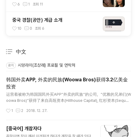
6
1
조회
11
중국 경찰(공안) 계급 소개
10
0
조회
6
中文
분류 전체보기
주요 글 목록
시앙라이(조상래) 프로필 및 연락처
공지
韩国外卖APP, 外卖的民族(Woowa Bros)获得3.2亿美金
投资
글 내용
运营着被称为韩国国民外买APP“外卖的民族”的公司，”优雅的兄弟们(W
oowa Bros)”获得了来自高瓴资本(Hillhouse Capital), 红杉资本(Sequoi
a Capital), 新加坡政府投资(GIC) 等投资者3.2亿美元的投资。此轮投资
작성시간
1
2
2018. 12. 27.
后，优雅的兄弟们公司的估值达26.6亿美元，正式成为独角兽企业。 优
雅的兄弟们是运营着韩国第一位外卖平台APP “外卖的民族”的创业公
司。外卖的民族是优雅的兄弟们在2010年6月推出的韩国外卖平台服
[중국어] 개잠자다
务，2017年7月累积下载量已经达到3,000万次，平台上有24万家企业
글 내용
주말이면 잠이 깨서 이것저것 하다가 개잠을 잘 때가 있다.