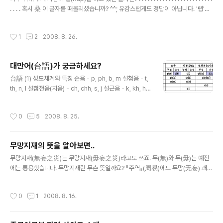
. . . . 혹시 喿 이 글자를 떠올리셨습니까? ^^; 유감스럽게도 정답이 아닙니다. '랩'을
하고 있다는 사실에 주의하여 주십시오. 단순히 '口'일리 없지 않습니까? 한 가지 힌
트를 드린다면... 중국어 발음으로 생각을 해보셔야 답이 나온다는 겁니다. . . . . . . . .
작성시간
1
2
2008. 8. 26.
. . . . . 그저 무심코 스크롤을 내리지 마시고, 다시 한번 심사숙고를! . . . . . . . . . . . 좌
절하지 마십시오! 사실 간단한 문제입니다! . . . . . . . . . . . . . . . . . . . . 정답 발표! 桑 나
무 위에서 "又[you4]! ..
대만어(台語)가 궁금하세요?
글 내용
台語 (1) 성모체계와 특징 순음 - p, ph, b, m 설첨음 - t,
th, n, l 설첨전음(치음) - ch, chh, s, j 설근음 - k, kh, h,
g, ng 1) 고한어의 탁음이 청음으로 변하였다(즉 무성음이
유성음화 했다) ① 순음에서 순치음 [f]가 없고, 쌍순음의
작성시간
0
5
2008. 8. 25.
유성․무기음인 [b]가 있다 ② 치음에 유성․무기음인 [dʒ]
(또는 [dz])가 있다 ③ 설근음의 유성․무기음인 [g]가 있다
④ 설근음에 보통화에서 운모로 나타나는 비음 [ŋ]이 있다
무망지재의 뜻을 알아보면..
2) 권설음 zh[tʂ]․ch[tʂ‘]․sh[ʂ]가 없고, 이는 [ts][ts’][s]
글 내용
로 발음한다 3) 설면음 j[tɕ]․q[tɕ‘]․x[ɕ]가 없고, 이는 [ts]
무망지재(無妄之災)는 무망지재(毋妄之災)라고도 쓰죠. 무(無)와 무(毋)는 예전
[ts’][s]로 발음한다 (2) 운모체계와 특징 단운모 - a, i, ..
에는 통용했습니다. 무망지재란 무슨 뜻일까요? 『주역』(周易)에도 무망(无妄) 괘
(卦)가 있어 예측할 수 없는 사건을 나열하고 있듯 ‘짐작할 수 없는 재난’을 일컬어 무
망지재라고 합니다. . 그런데 무망지재(無妄之災)의 망(妄)은 우리가 흔히 알 듯 妄
작성시간
0
1
2008. 8. 16.
(허망할 망 혹은 거짓될 망)의 뜻인데 어떻게 예측한다거나 짐작한다는 뜻이 되었을
까요? 망(妄)은 망(望)의 뜻입니다. 예전에는 통가(通假)하여 사용했기 때문이지요.
음이 같거나 비슷하면 호환 가능했다는 것입니다. 『전국책』「초책」(楚策)에서는 무망