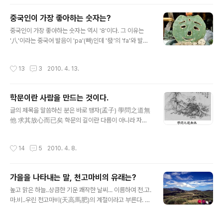
4개의 손잡이를 달아서 여러 사람이 높이 들었다가 땅에
떨어뜨리면서 땅을 다진다. 바로 위 사진이 夯-Hang 본래
중국인이 가장 좋아하는 숫자는?
의 의미 “夯”은 영어 “Hot”의 음을 취하여 유행하는, 인기
글 내용
있는 뜻으로 쓰인다. 대만 사투리에서 “夯”의 발음과 “Ho
중국인이 가장 좋아하는 숫자는 역시 '8'이다. 그 이유는
t”의 의미로 많이 쓰이는 “紅”의 대만 사투리 발음이 비슷
'八'이라는 중국어 발음이 'pa'(빠)인데 '發'의 'fa'와 발음
하기 때문이다. 예전에는“Hot”의 의미로“紅”을 많이 썼
이 비슷하기 때문인데, '發'자에는 '發財', 즉 '돈을 벌다, 재
는데 요즘에는 “夯”을 쓰는 게 유행이다. 인기 그룹을 지칭
산을 모으다'는 의미가 있기 때문이다. 중국인의 '8'에 대한
작성시간
13
3
2010. 4. 13.
할때..
선호는 우리의 '7' 수준을 훨씬 능가한다. 8자로 계속되는
전화번호, 핸드폰 번호, 자동차번호 등이 엄청난 프리미엄
이 붙어 있는 것은 물론, 888元 등 8元으로 끝나는 가격
학문이란 사람을 만드는 것이다.
표도 흔히 볼 수 있다. 가격을 이렇게 붙여놓으면 깎기 좋아
글 내용
하는 중국인이라도 흥정을 않고 그냥 물건을 사는 예가 많
글의 제목을 말씀하신 분은 바로 맹자(孟子) 學問之道無
기 때문인 것이다. 또한 1988년 8월 8일, 중국에서는 길
他 求其放心而已矣 학문의 길이란 다름이 아니라 자신
일(吉日)에 결혼을 하려는 사람들로 합동결혼식에 버금가
의 흐트러지는 마음을 바로잡는 것일 뿐이다. 『맹자孟子』
는 해프닝이 벌어지기도 했다. 상해 유명 호텔 전화번..
실천지학實踐之學을 지향했던 옛날의 학문은 모든 행위
작성시간
14
5
2010. 4. 8.
의 근본인 마음을 바로잡는(求己放心) 것을 목표로 했다.
마음을 바로 잡는다는 것은 흐트러지는 마음을 이겨내고
예를 실천하는 것 즉 극기복례克己復禮를 의미한다. 이는
가을을 나타내는 말, 천고마비의 유래는?
기능지학技能之學의 성격을 갖는 오늘날의 학문에는 별
글 내용
로 적용되지 않는 개념인 듯하다. 그러나 학문을 하기 위해
높고 맑은 하늘..상큼한 기운 쾌작한 날씨... 이름하여 천.고.
서는 그 순간 모든 유혹을 극복해야 하며 다른 모든 잡생각
마.비..우린 천고마비(天高馬肥)의 계절이라고 부른다. 북
을 배제할 수 있어야 한다. 오늘날에도 흐트러지는 마음을
방 지대 전쟁터에 있는 친구 소미도에게 보낸 시인데 전쟁
바로잡지 않고서는 학문이란 이루어질 수 없는 것이다. “난
에 이기고 무사히 돌아오기를 바라는 마음을 전하는 시가