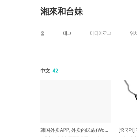
본문 바로가기
湘來和台妹
홈
태그
미디어로그
위
中文
42
韩国外卖APP, 外卖的民族(Woowa Bros)获得3.2亿美金投资
[중국어]