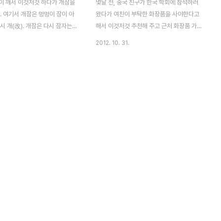
이 깨서 이것저것 하다가 개잠을
몇달 전, 중국 친구가 한국 학회에 참석하러
. 여기서 개잠은 멍멍이 잠이 아
왔다가 여친이 부탁한 화장품을 사야한다고
시 개(改). 개잠은 다시 잠자는
해서 이것저것 추천해 주고 근처 화장품 가게
과 비슷한 말로 두벌잠도 있다.
들도 일러줬었다. 당시 여러 종류의 화장품들
2012. 10. 31.
잠을 뭐라고 할까? 睡回籠覺
과 마스크팩도 40개나 사갔었다. 그런데 그
 lóng jiào). 일반적으로 잠을 자다
아이들을 이제 거의 다 썼다고 다음달에 중국
은 바구니 혹은 새나 벌레의 넣어
올때 화장품을 부탁한다고 했다. 이것저것 화
우리를 이르는데 그 우리로 돌아가
장품들과 함께 마스크팩은 사올 수 있는 만큼
 뜻이다. 晨練後睡回籠覺對老
사오라고 부탁을 했다. 그래서 "나 보따리상
(아침 운동후 다시 잠을 자면
인거 같애."라고 말하고 싶었는데 그 단어를
 좋지 않다.)睡回籠覺而造成
몰라 찾아보게 되었다. 중국어로 보따리상은
記憶力差，容易鬧病。(개잠
帶工（dài gōng） 최근에 개봉했던 영화
응을 느려지고 기억력이 나빠지며
"공모자들"에 중국 보따리상들이 나온다. 그
쉽다.)
리고 영화 "간첩"에서 김명민이 보따리상 일
을 하는데, 따이꽁을 한다는 말을 한다. 지금
생각해보니 그 따이꽁이 이 보따리상을 뜻하
는 따이꽁이었던..