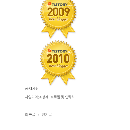
공지사항
시앙라이(조상래) 프로필 및 연락처
최근글
인기글