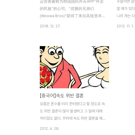
运营着被称为韩国国民外买APP“外卖
주말이면 잠
的民族”的公司，”优雅的兄弟们
잘 때가 있다
(Woowa Bros)”获得了来自高瓴资本
니라 개는 다
(Hillhouse Capital), 红杉资本(Sequoia
것이다. 개잠
2018. 12. 27.
2012. 11. 1.
Capital), 新加坡政府投资(GIC) 等投资
중국어로 개
者3.2亿美元的投资。此轮投资后，优
(shuì huí
雅的兄弟们公司的估值达26.6亿美
는 睡覺. 籠
元，正式成为独角兽企业。 优雅的兄
서 키우는 
弟们是运营着韩国第一位外卖平台
서 잔다는
APP “外卖的民族”的创业公司。外卖
人身體不利。
的民族是优雅的兄弟们在2010年6月
노인의 몸에
推出的韩国外卖平台服务，2017年7
反應遲鈍，
月累积下载量已经达到3,000万次，平
을 자면 반
【중국어】속도 위반 결혼
台上有24万家企业入驻，每月点单数
병에 걸리기 
量多达一千九百万人次，相当于每3个
요즘은 혼수를 미리 준비했다고 할 정도로 속
韩国人中有1名在外卖的民族上订购外
도 위반 결혼이 많이 발생하고 그 일에 대해
卖，是韩国最受欢迎的外卖APP之一。
꺼리낌도 없다. 주위에 속도 위반 결혼을 해
目前，韩国独角兽企业一共有6家。分
서도 둘째까지 낳고 잘 사는 친구도 있는 반
2012. 6. 28.
别是于2014年和2015年先后接受美国
면, 아이 때문에 하는 수 없이 결혼하고 남편