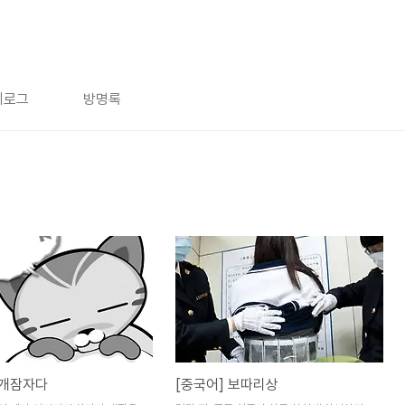
치로그
방명록
 개잠자다
[중국어] 보따리상