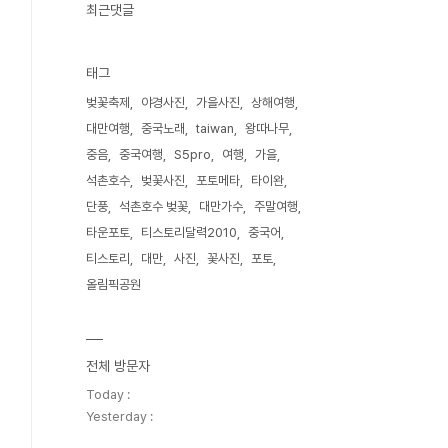
최근댓글
태그
벚꽃축제
야경사진
가을사진
상해여행
대만여행
중국노래
taiwan
왕따나무
중음
중국여행
S5pro
여행
가을
석촌호수
벚꽃사진
포토메타
타이완
단풍
석촌호수 벚꽃
대만가수
주말여행
타운포토
티스토리달력2010
중국어
티스토리
대만
사진
꽃사진
포토
올림픽공원
전체 방문자
Today :
Yesterday :