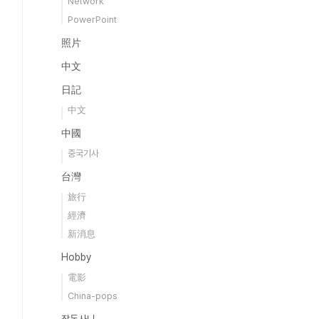
Network
PowerPoint
照片
中文
日記
中文
中國
중국기사
台灣
旅行
經濟
新消息
Hobby
電影
China-pops