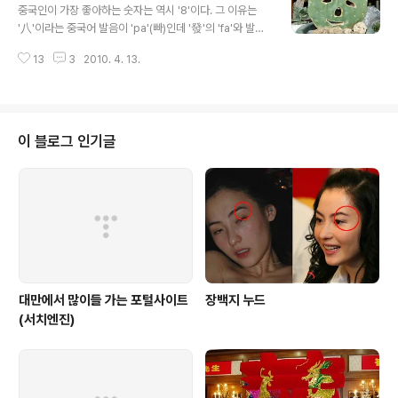
의 의미 “夯”은 영어 “Hot”의 음을 취하여 유행하는, 인기
중국인이 가장 좋아하는 숫자는 역시 '8'이다. 그 이유는
있는 뜻으로 쓰인다. 대만 사투리에서 “夯”의 발음과 “Ho
'八'이라는 중국어 발음이 'pa'(빠)인데 '發'의 'fa'와 발음
t”의 의미로 많이 쓰이는 “紅”의 대만 사투리 발음이 비슷
이 비슷하기 때문인데, '發'자에는 '發財', 즉 '돈을 벌다, 재
하기 때문이다. 예전에는“Hot”의 의미로“紅”을 많이 썼
13
3
2010. 4. 13.
산을 모으다'는 의미가 있기 때문이다. 중국인의 '8'에 대한
는데 요즘에는 “夯”을 쓰는 게 유행이다. 인기 그룹을 지칭
선호는 우리의 '7' 수준을 훨씬 능가한다. 8자로 계속되는
할때..
전화번호, 핸드폰 번호, 자동차번호 등이 엄청난 프리미엄
이 붙어 있는 것은 물론, 888元 등 8元으로 끝나는 가격
표도 흔히 볼 수 있다. 가격을 이렇게 붙여놓으면 깎기 좋아
이 블로그 인기글
하는 중국인이라도 흥정을 않고 그냥 물건을 사는 예가 많
기 때문인 것이다. 또한 1988년 8월 8일, 중국에서는 길
일(吉日)에 결혼을 하려는 사람들로 합동결혼식에 버금가
는 해프닝이 벌어지기도 했다. 상해 유명 호텔 전화번..
대만에서 많이들 가는 포털사이트
장백지 누드
(서치엔진)