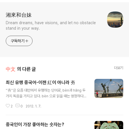
로그 정보
湘來和台妹
Dream dreams, have visions, and let no obstacle
stand in your way.
구독하기
더보기
中文
의 다른 글
최신 유행 중국어-이젠 紅이 아니라 夯
글 내용
“夯”은 요즘 대만에서 유행하는 단어로, bèn과 hāng 두
가지 독음을 가지고 있다. bèn 으로 읽을 때는 멍청하다라
는 笨과 같은 뜻으로 쓰이고, hāng으로 읽을 때는 명사로
2
0
2012. 1. 7.
는 달구, 동사로는 달구질하다라는 뜻이다. 달구는 집터를
단단하게 다지는 데 쓰는 기구로 나무나 쇠, 돌 따위에 2~
4개의 손잡이를 달아서 여러 사람이 높이 들었다가 땅에
중국인이 가장 좋아하는 숫자는?
떨어뜨리면서 땅을 다진다. 바로 위 사진이 夯-Hang 본래
글 내용