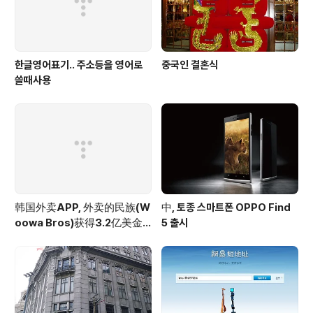
한글영어표기.. 주소등을 영어로
중국인 결혼식
쓸때사용
韩国外卖APP, 外卖的民族(W
中, 토종 스마트폰 OPPO Find
oowa Bros)获得3.2亿美金
5 출시
投资