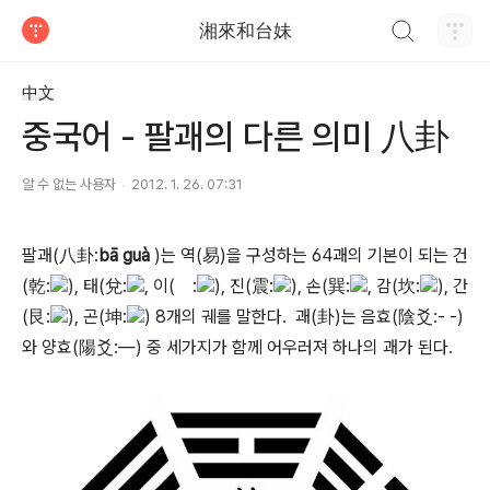
검색하기
湘來和台妹
티스토리
中文
중국어 - 팔괘의 다른 의미 八卦
알 수 없는 사용자
2012. 1. 26. 07:31
팔괘(八卦:
bā guà
)는 역(
易
)을 구성하는 64괘의 기본이 되는 건
(
乾
:
), 태(
兌
:
, 이(
離
:
), 진(
震
:
), 손(
巽
:
, 감(
坎
:
), 간
(
艮
:
), 곤(
坤
:
) 8개의 궤를 말한다. 괘(
卦
)는 음효(
陰
爻
:- -)
와 양효(
陽
爻
:―) 중 세가지가 함께 어우러져 하나의 괘가 된다.