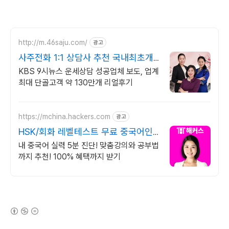
http://m.46saju.com/
광고
사주전화 1:1 상담사 추천 국내최초개
통 운세상담26주년
KBS 9시뉴스 운세상담 성공업체 보도, 업계
최대 단골고객 약 130만개 리얼후기
https://mchina.hackers.com
광고
HSK/회화 레벨테스트 무료 중국어인
강 1위 해커스
내 중국어 실력 5분 진단! 맞춤강의와 공부법
까지 추천! 100% 혜택까지 받기
(새창열림)