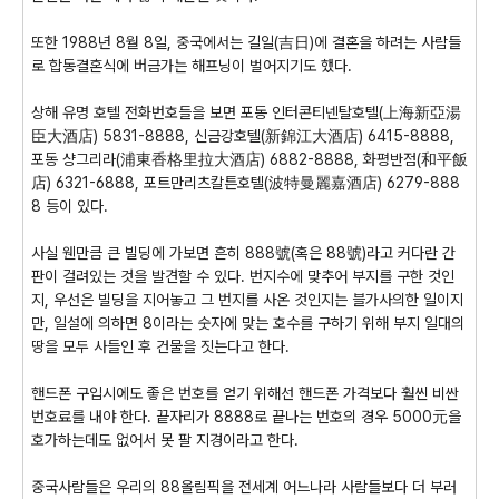
또한 1988년 8월 8일, 중국에서는 길일(吉日)에 결혼을 하려는 사람들
로 합동결혼식에 버금가는 해프닝이 벌어지기도 했다.
상해 유명 호텔 전화번호들을 보면 포동 인터콘티넨탈호텔(上海新亞湯
臣大酒店) 5831-8888, 신금강호텔(新錦江大酒店) 6415-8888,
포동 샹그리라(浦東香格里拉大酒店) 6882-8888, 화평반점(和平飯
店) 6321-6888, 포트만리츠칼튼호텔(波特曼麗嘉酒店) 6279-888
8 등이 있다.
사실 웬만큼 큰 빌딩에 가보면 흔히 888號(혹은 88號)라고 커다란 간
판이 걸려있는 것을 발견할 수 있다. 번지수에 맞추어 부지를 구한 것인
지, 우선은 빌딩을 지어놓고 그 번지를 사온 것인지는 블가사의한 일이지
만, 일설에 의하면 8이라는 숫자에 맞는 호수를 구하기 위해 부지 일대의
땅을 모두 사들인 후 건물을 짓는다고 한다.
핸드폰 구입시에도 좋은 번호를 얻기 위해선 핸드폰 가격보다 훨씬 비싼
번호료를 내야 한다. 끝자리가 8888로 끝나는 번호의 경우 5000元을
호가하는데도 없어서 못 팔 지경이라고 한다.
중국사람들은 우리의 88올림픽을 전세계 어느나라 사람들보다 더 부러