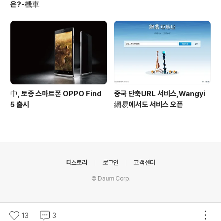
은?-機車
中, 토종 스마트폰 OPPO Find
중국 단축URL 서비스,Wangyi
5 출시
網易에서도 서비스 오픈
의안내
티스토리
로그인
고객센터
© Daum Corp.
13
3