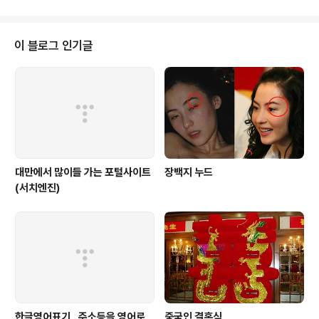
방에 대한 여러 가지 말들이 있다. 남원북철(南轅北轍)이니, 남정북전(南征北
戰)이라던가, 남래북왕(南來北往) 혹은 남하북상(南下北上)하는 말들이 그
것인데, 이런 말들은 제멋대로 그 순서를 뒤집을 수 없다. 예를 들어 남원북철을
이 블로그 인기글
남철북원이라고 한다던가, 남정북전을 남전북정이라고 할 수는 없다. 같은 이치
로 남강북조(南腔北調) 역시 ..
대만에서 많이들 가는 포털사이트
장백지 누드
(서치엔진)
한글영어표기.. 주소등을 영어로
중국인 결혼식