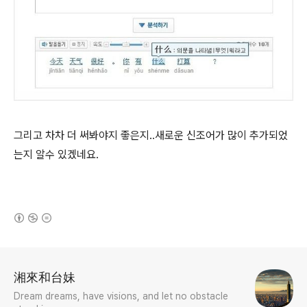
그리고 차차 더 써봐야지 좋은지..새로운 신조어가 많이 추가되었
는지 알수 있겠네요.
(새창열림)
로그 정보
湘來和台妹
Dream dreams, have visions, and let no obstacle