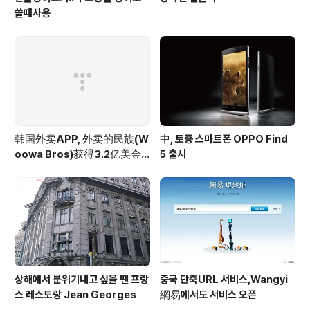
쓸때사용
韩国外卖APP, 外卖的民族(W
中, 토종 스마트폰 OPPO Find
oowa Bros)获得3.2亿美金
5 출시
投资
상해에서 분위기내고 싶을 땐 프랑
중국 단축URL 서비스,Wangyi
스 레스토랑 Jean Georges
網易에서도 서비스 오픈