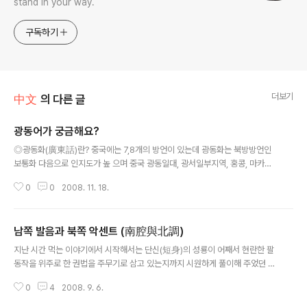
stand in your way.
구독하기
더보기
中文
의 다른 글
광동어가 궁금해요?
글 내용
◎광동화(廣東話)란? 중국에는 7,8개의 방언이 있는데 광동화는 북방방언인
보통화 다음으로 인지도가 높 으며 중국 광동일대, 광서일부지역, 홍콩, 마카오,
해외 화교사회에서 널리 사용되 는 비중이 높은 방언이다. 廣州話, 語로도 불
0
0
2008. 11. 18.
리며 우리나라에는 廣東語로 널리 알려져있다. 광동어에도 사투리가 있다.(예..
홍콩광동어...) ◎성모(聲母)와 운모(韻母) 광동화에는 19개의 성모(聲母)와
53개의 운모(韻母)가 있는데 편의상 여기서는 구별이 거의 없는 발음은 한데
남쪽 발음과 북쪽 악센트 (南腔與北調)
묶어 표기하겠다. 표기법도 여러가지가 있는데 여기서는 보통화의 표기방법을
글 내용
빌어쓰겠다. ① 聲母 b 빠 p 파 m 마 f 파 d 따 t 타 n 나 l 라 g 까 k 카 h 하 ng
지난 시간 먹는 이야기에서 시작해서는 단신(短身)의 성룡이 어째서 현란한 팔
(응)아 gw 꽈 kw 콰 dz 찌,짜 ts 치,차 s 씨,싸 j 이..
동작을 위주로 한 권법을 주무기로 삼고 있는지까지 시원하게 풀이해 주었던 역
중천 선생께서 이번에는 방언 이야기로 다시 돌아왔습니다. 2. 남쪽 발음과 북
0
4
2008. 9. 6.
쪽 악센트 (南腔與北調) 방언은 일단 남북을 기준으로 크게 나눠 볼 수 있다.
남방과 북방의 방언은 그렇게나 다르다. 중국에는 예로부터 전해지는 남방과 북