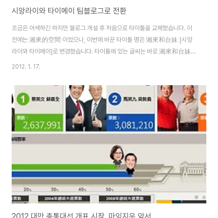
시앙라이와 타이메이 팀블로그로 전환
조금은 어색하긴 하지만 블로그 개설 후 처음으로 타이틀을 교체했습니다. 이
전에는 湘來的空間 이었으나, 이번에 바꾼 타이틀 명은 湘來和台妹 [시앙
라이와 타이메이]로 변경했습니다. 타이틀에 있는 글씨는 바로 湘來和台妹
이며, 소전(小篆)체로 작성했습니다. -이상 시앙라이 였습니다 - 안녕하세요.
2012. 1. 17.
저는 타이메이라고 합니다. 台妹는 대만 여자아이라는 뜻인데, 제가 석사를 졸
업하고 중국으로 떠나게 되었을때, 대만 친구가 "이제 중국 가서 大陸妹(중국
여자아이)가 되겠네." 이러길래. 제가 "난 중국 가서도 台妹할거야."했었습니
다. 상해로 간 후, 중국판 네이트온 QQ 닉네임을 台妹로 쓰면서 저의 상징으
로 굳어졌습니다. 대만에서 오래 살다보니 대만식 중국어로 말하다보니 더더욱
台妹틱해졌습니다. 중국에서 공부하면서 ..
2012 대만 총통대선 개표 시작, 마잉지우 앞서