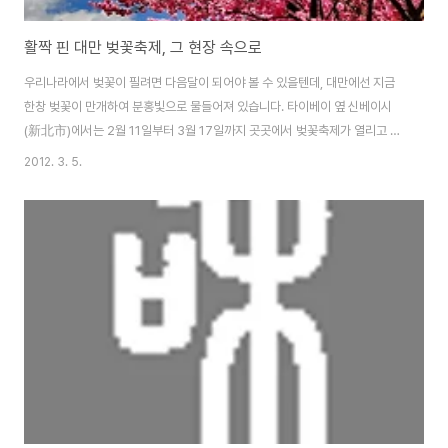
활짝 핀 대만 벚꽃축제, 그 현장 속으로
우리나라에서 벚꽃이 필려면 다음달이 되어야 볼 수 있을텐데, 대만에선 지금
한창 벚꽃이 만개하여 분홍빛으로 물들어져 있습니다. 타이베이 옆 신베이시
(新北市)에서는 2월 11일부터 3월 17일까지 곳곳에서 벚꽃축제가 열리고 있
습니다. 우라이(烏來) / 산즈(三芝) / 단수이(淡水) / 스딩(石碇) / 시즈(汐
2012. 3. 5.
止) 5곳에서 행사가 진행되고, 주말에는 더 많은 사람들이 찾고 있습니다. 추천
코스 단수이(淡水)學府路-普學禪寺(捷運站步行十分鐘)→國泰人壽教
育訓練中心→滬尾櫻花大道路口→樹林口活動中心三空泉湧泉口→
樹林溪口→滬尾櫻花大道路口（終點） 산즈(三芝)櫻花水車園區→福
德水車公園→賢德橋(櫻芝園)→三芝遊客中心暨名人文物館 우라이
(烏來)西羅岸香草園區→環山停車場 우리나라에서 보는 벚꽃과는 또 다
릅니다. 대만의 벚나무는 Prunu..