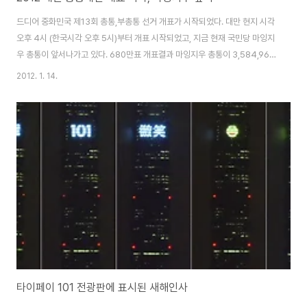
드디어 중화민국 제13회 총통,부총통 선거 개표가 시작되었다. 대만 현지 시각
오후 4시 (한국시각 오후 5시)부터 개표 시작되었고, 지금 현재 국민당 마잉지
우 총통이 앞서나가고 있다. 680만표 개표결과 마잉지우 총통이 3,584,967
표를 획득 52% 득표율. 차이잉원 후보는 3,061,957표를 획득 44% 득표율
2012. 1. 14.
보이고 있다. 시간이 가면 갈수록 득표율 차이는 벌어지고 있는 상황 마잉지우
후보가 당선 될 것으로 판단된다. 2012 대만총통대선 생생한 투표 현장 대만
총통선거, 국민당vs민진당 박빙대결
타이페이 101 전광판에 표시된 새해인사