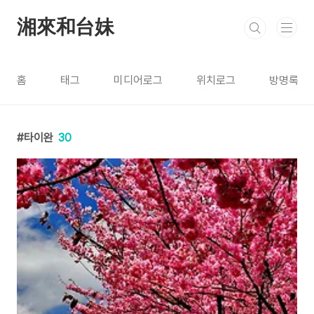
본문 바로가기
湘來和台妹
홈
태그
미디어로그
위치로그
방명록
타이완
30