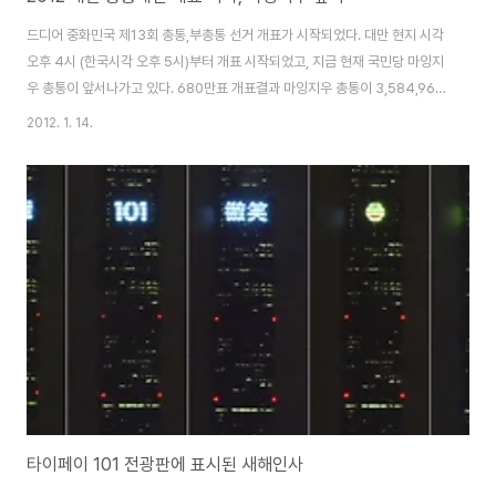
드디어 중화민국 제13회 총통,부총통 선거 개표가 시작되었다. 대만 현지 시각
오후 4시 (한국시각 오후 5시)부터 개표 시작되었고, 지금 현재 국민당 마잉지
우 총통이 앞서나가고 있다. 680만표 개표결과 마잉지우 총통이 3,584,967
표를 획득 52% 득표율. 차이잉원 후보는 3,061,957표를 획득 44% 득표율
2012. 1. 14.
보이고 있다. 시간이 가면 갈수록 득표율 차이는 벌어지고 있는 상황 마잉지우
후보가 당선 될 것으로 판단된다. 2012 대만총통대선 생생한 투표 현장 대만
총통선거, 국민당vs민진당 박빙대결
타이페이 101 전광판에 표시된 새해인사