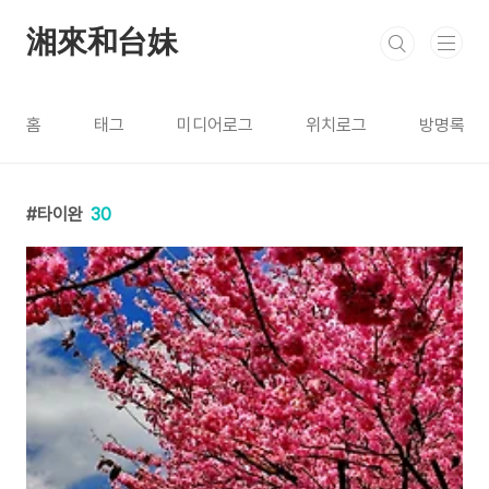
본문 바로가기
湘來和台妹
홈
태그
미디어로그
위치로그
방명록
타이완
30