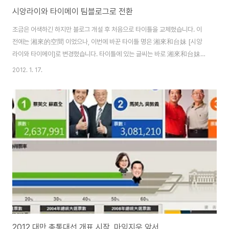
시앙라이와 타이메이 팀블로그로 전환
조금은 어색하긴 하지만 블로그 개설 후 처음으로 타이틀을 교체했습니다. 이
전에는 湘來的空間 이었으나, 이번에 바꾼 타이틀 명은 湘來和台妹 [시앙
라이와 타이메이]로 변경했습니다. 타이틀에 있는 글씨는 바로 湘來和台妹
이며, 소전(小篆)체로 작성했습니다. -이상 시앙라이 였습니다 - 안녕하세요.
2012. 1. 17.
저는 타이메이라고 합니다. 台妹는 대만 여자아이라는 뜻인데, 제가 석사를 졸
업하고 중국으로 떠나게 되었을때, 대만 친구가 "이제 중국 가서 大陸妹(중국
여자아이)가 되겠네." 이러길래. 제가 "난 중국 가서도 台妹할거야."했었습니
다. 상해로 간 후, 중국판 네이트온 QQ 닉네임을 台妹로 쓰면서 저의 상징으
로 굳어졌습니다. 대만에서 오래 살다보니 대만식 중국어로 말하다보니 더더욱
台妹틱해졌습니다. 중국에서 공부하면서 ..
2012 대만 총통대선 개표 시작, 마잉지우 앞서