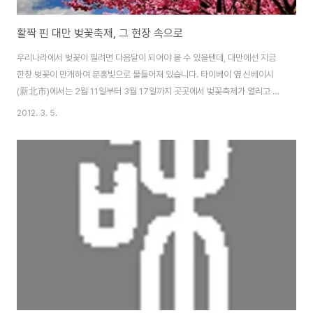
활짝 핀 대만 벚꽃축제, 그 현장 속으로
우리나라에서 벚꽃이 필려면 다음달이 되어야 볼 수 있을텐데, 대만에선 지금
한창 벚꽃이 만개하여 분홍빛으로 물들어져 있습니다. 타이베이 옆 신베이시
(新北市)에서는 2월 11일부터 3월 17일까지 곳곳에서 벚꽃축제가 열리고 있
습니다. 우라이(烏來) / 산즈(三芝) / 단수이(淡水) / 스딩(石碇) / 시즈(汐
2012. 3. 5.
止) 5곳에서 행사가 진행되고, 주말에는 더 많은 사람들이 찾고 있습니다. 추천
코스 단수이(淡水)學府路-普學禪寺(捷運站步行十分鐘)→國泰人壽教
育訓練中心→滬尾櫻花大道路口→樹林口活動中心三空泉湧泉口→
樹林溪口→滬尾櫻花大道路口（終點） 산즈(三芝)櫻花水車園區→福
德水車公園→賢德橋(櫻芝園)→三芝遊客中心暨名人文物館 우라이
(烏來)西羅岸香草園區→環山停車場 우리나라에서 보는 벚꽃과는 또 다
릅니다. 대만의 벚나무는 Prunu..