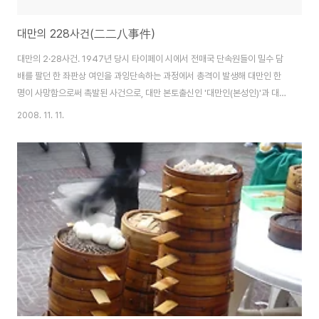
대만의 228사건(二二八事件）
대만의 2·28사건. 1947년 당시 타이페이 시에서 전매국 단속원들이 밀수 담
배를 팔던 한 좌판상 여인을 과잉단속하는 과정에서 총격이 발생해 대만인 한
명이 사망함으로써 촉발된 사건으로, 대만 본토출신인 '대만인(본성인)'과 대륙
에서 온 이른바 '외성인' 사이의 갈등요인이 됐다. 중국 본토의 남동 해안에서
2008. 11. 11.
160km 떨어진 곳에 있는 타이완섬에는 17세기 중반부터 중국 대륙 본토의
한족(漢族)이 이주해 정착하기 시작했다. 그리고 1945년 일본의 식민지 지배
가 끝난 후부터 국민당은 국부군을 대만에 파견하는 등 인수작업 실시하였고,
1949년 '중화민국'을 세우기까지 대륙의 중국인들이 대만으로 건너왔다. 이에
따라 대만의 한족(漢族)은 중국 대륙에서 조기 이주해온 본성인(本省人 대만
인)과 1949년 전후에..