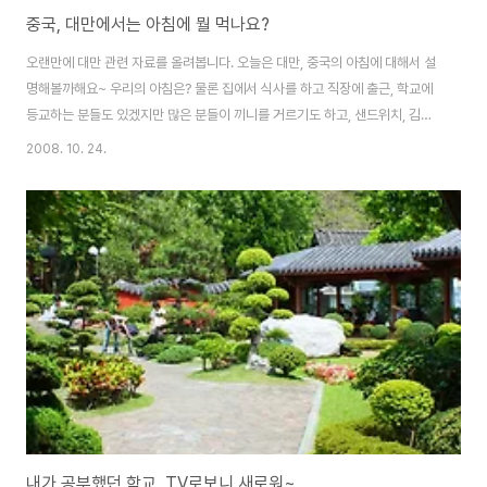
중국, 대만에서는 아침에 뭘 먹나요?
오랜만에 대만 관련 자료를 올려봅니다. 오늘은 대만, 중국의 아침에 대해서 설
명해볼까해요~ 우리의 아침은? 물론 집에서 식사를 하고 직장에 출근, 학교에
등교하는 분들도 있겠지만 많은 분들이 끼니를 거르기도 하고, 샌드위치, 김밥
종류의 간단한 음식을 요기로하고 하루를 시작하죠. 그럼 대만과 중국은 아침
2008. 10. 24.
에 어떤음식을 주로 먹을까요? 딴삥(蛋餅=계란부침개) 루오뽀까오(蘿蔔糕=
무를 이용한 부침개떡) 요우티아오(油條=꽈배기 같이 튀긴 음식) 또우지앙
(豆漿=우리나라의 콩국) 샤오롱빠오(小龍包=작은만두 소룡포) 등등 무척다
양해요 물론 그들도 샌드위치와 햄버거 등 간단한 음식으로 요길 하기도 합니
다. 주로 밖에서 사먹는 사람들이 많습니다. 특히 대만의 경우 아침 첫 수업시간
에 식사를 사가지고 와서 교실에서 먹는 경..
내가 공부했던 학교, TV로보니 새로워~