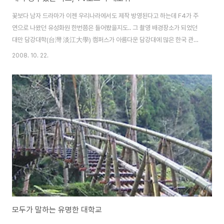
꽃보다 남자 드라마가 이젠 우리나라에서도 제작 방영된다고 하는데 F4가 주
연으로 나왔던 유성화원 한번쯤은 들어봤을지도.. 그 촬영 배경장소가 되었던
대만 담강대학(台灣 淡江大學) 캠퍼스가 아름다운 담강대에 많은 한국 관광
객이 한번쯤 들리는 코스이기도 하다. 관련 기사보기--(참고로 중국어입니다)
2008. 10. 22.
http://travel.udn.com/mag/travel/forward.jsp?f_ART_ID=15152 담
강대학 캠퍼스 구경하기 고고씽~! 그리고 마멀레이드 보이 촬영 배경이 되었던
곳이기도 하고, 말할수없는 비밀에 주인공이었던 계륜미 아래 사진은 드라마
장면을 캡쳐한 것인데 뒤쪽으로 보면 교실이 보인다. 교실내부는 아래와 같은
데.. 조금은 딱딱한 책상이지만 주위에 공기도 좋고, 수업을 들으면 또 다른 느
낌이..
모두가 말하는 유명한 대학교