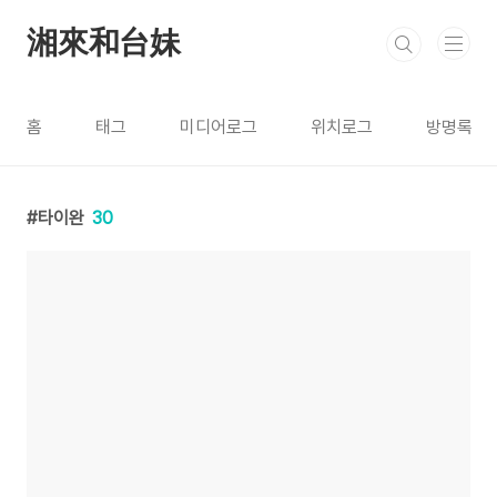
본문 바로가기
湘來和台妹
홈
태그
미디어로그
위치로그
방명록
타이완
30