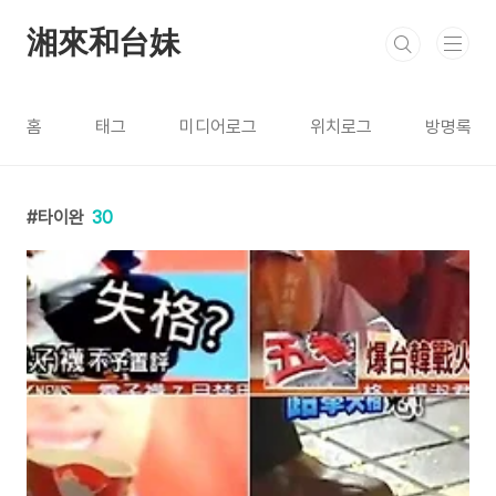
본문 바로가기
湘來和台妹
홈
태그
미디어로그
위치로그
방명록
타이완
30