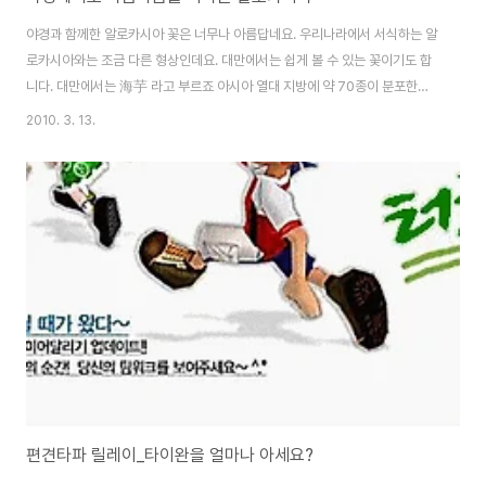
야경과 함께한 알로카시아 꽃은 너무나 아름답네요. 우리나라에서 서식하는 알
로카시아와는 조금 다른 형상인데요. 대만에서는 쉽게 볼 수 있는 꽃이기도 합
니다. 대만에서는 海芋 라고 부르죠 아시아 열대 지방에 약 70종이 분포한다.
관엽식물이 많으며, 알줄기가 있다. 마크로리자(A. macrorhiza)는 강한 독성
2010. 3. 13.
이 있고 잎이 아름답다. 롱길로바(A. longiloba)는 말레이반도가 원산지이다.
필리핀이 원산지인 산데리아나(A. sanderiana)는 잎이 삼각형이고 가장자리
가 깊게 갈라지며 은빛이 도는 맥이 있어 아름답다. 보르네오가 원산지인 로우
이(A. lowii)는 산데리아나와 비슷하게 생겼으나 잎이 갈라지지 않는다. 메타
리카(A. indica var. metarica)는 잎이 크고 둥글며, 온도가 ..
편견타파 릴레이_타이완을 얼마나 아세요?