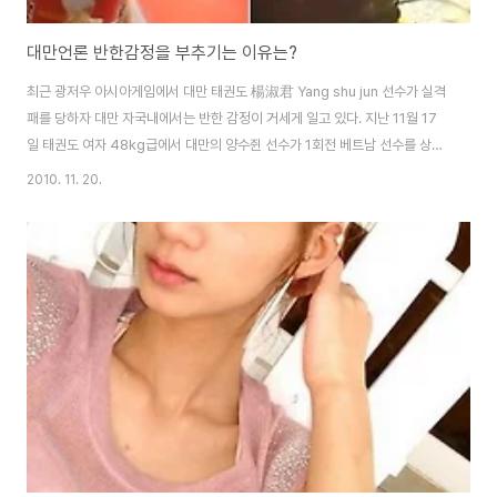
대만언론 반한감정을 부추기는 이유는?
최근 광저우 아시아게임에서 대만 태권도 楊淑君 Yang shu jun 선수가 실격
패를 당하자 대만 자국내에서는 반한 감정이 거세게 일고 있다. 지난 11월 17
일 태권도 여자 48kg급에서 대만의 양수쥔 선수가 1회전 베트남 선수를 상대
로 12-0으로 앞서던 중 경기 종료 12초를 남기고 실격패를 당했다. 이로 인해
2010. 11. 20.
대만 현지에서는 한국제품 불매운동이라던지 태극기를 태우고 좀 크게 오버하
고 있는 상황이다. 지인에게 들어보면 한국사람이 티 안나게 조심히 다닌다고
밥먹으로 다니기도 힘들다고 이야길 하고 있는 상황이다. '소녀시대가 사과해
도 소용없다'는 방송사 아나운서 멘트로 인해 애꿎은 한류 걸그룹에게 불똥이
튀는가 하면, "대만팀의 속임수가 사람을 놀라게 한다"는 보도자료를 낸 아시
아태권도연맹 홈페이지는 ..