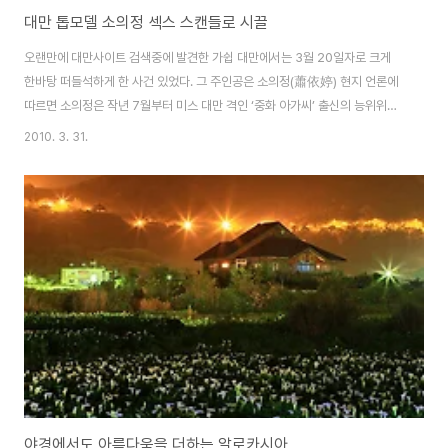
대만 톱모델 소의정 섹스 스캔들로 시끌
오랜만에 대만사이트 검색중에 발견한 가쉽 대만에서는 3월 20일자로 크게
한바탕 떠들석하게 한 사건 있었다. 그 주인공은 소의정(蕭依婷) 현지 언론에
따르면 소의정은 작년 7월부터 미스 대만 격인 ‘중화 아가씨’ 출신의 능위위
(36·링웨이웨이)의 중개로 성매매를 해온 것으로 드러났다고 한다. 성매매는
2010. 3. 31.
5성급 호텔에서 이뤄졌으며 시간당 6만위엔을 기준으로 손님 접대 레벨에 따
라 가격이 뛴 것으로 조사되었으며, 성접대로 번 돈은 소의정과 능위위가 5:5
또는 6:4로 나눠 가진 것으로 알려졌다. 특히 소의정은 손님의 외모가 맘에 들
지 않으면 접대를 거부하는 등 손님을 가려가면서 성접대에 응한 것으로 전해
졌다고 한다. 한편 소의정은 영화 여름날의 모모차 망명지도등에 출현했으며
대만 톱가수 주걸륜의 뮤지비디오등..
야경에서도 아름다움을 더하는 알로카시아