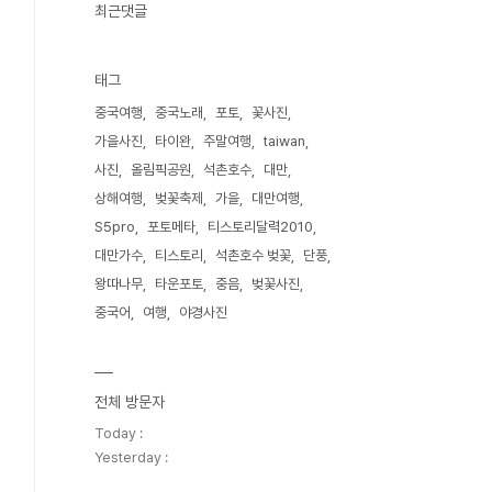
최근댓글
태그
중국여행
중국노래
포토
꽃사진
가을사진
타이완
주말여행
taiwan
사진
올림픽공원
석촌호수
대만
상해여행
벚꽃축제
가을
대만여행
S5pro
포토메타
티스토리달력2010
대만가수
티스토리
석촌호수 벚꽃
단풍
왕따나무
타운포토
중음
벚꽃사진
중국어
여행
야경사진
전체 방문자
Today :
Yesterday :