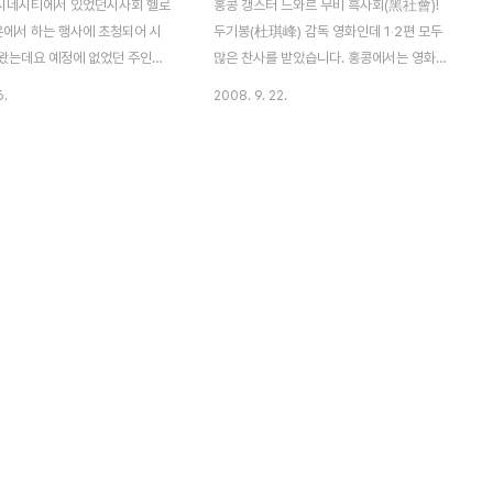
 시네시티에서 있었던시사회 헬로
홍콩 갱스터 느와르 무비 흑사회(黑社會)!
온에서 하는 행사에 초청되어 시
두기봉(杜琪峰) 감독 영화인데 1‧2편 모두
왔는데요 예정에 없었던 주인공
많은 찬사를 받았습니다. 홍콩에서는 영화제
영화 상영전에 깜짝 등장을 했습
에서 많은 상을 휩쓸고, 결국 깐느영화제에까
6.
2008. 9. 22.
게 앞에 앉아서 사진을 찍었긴 했
지 초청받는 위업을 과시했었습니다. 임달화
 앉아 있다보니 밖에 나가서 사진
(任達華), 양가휘(梁家輝)가 주연했던 1편
 없었어요..흑흑 그래서 저렇게
은 (개인적으로 보기에) 그냥 그랬던 깡패영
미 되어버렸습니다. 아주 짤막하
화였던 것에 비해 2편은 나름대로 시사하는
몇 장 찍지도 못하고 바로 영화
바가 있는 영화라고 생각되는군요. 2편의 부
습니다. 많은 여성분들의 환호
제는 이화위귀(以和為貴 : 화합을 우선으로
데 이렇게 안티팬처럼 사진을 찍어
하다). 영화 감상을 마치고 곰곰히 되씹어 보
네요~ㅡ.ㅡ;; 주인공 병운과 희
니 그 풍기는 뉘앙스가 심상치 않는 것인지
 하루를 찬찬히 조명하고 경마장
라… ^^; * 이하 강력한 네타가 포함되어 있으
울의 구석진 뒷골목, 고급 오피
니, 사전정보 없이 깨끗하게 영화를 즐기고자
 푸드점, 지하철, 일상의 공간
하는 분께서는 부디 일독을 삼가하여 주시길
 공간들 사이에 느껴지는 허전함
부탁드리겠습니다.
새 가득채워버리는 무..
=========================..