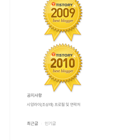
공지사항
시앙라이(조상래) 프로필 및 연락처
최근글
인기글