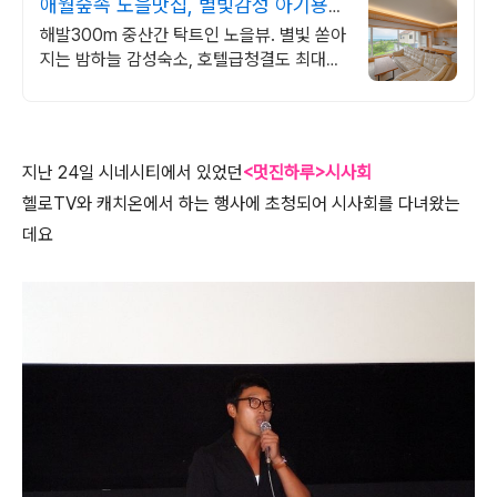
애월숲속 노을맛집, 별빛감성 아기용품
완벽구비, 대가족
해발300m 중산간 탁트인 노을뷰. 별빛 쏟아
지는 밤하늘 감성숙소, 호텔급청결도 최대
14인 복층 독채, 5개의 침대와 넓은 다이닝
룸으로 프라이빗한 대가족 여행
지난 24일 시네시티에서 있었던
<멋진하루>시사회
헬로TV와 캐치온에서 하는 행사에 초청되어 시사회를 다녀왔는
데요