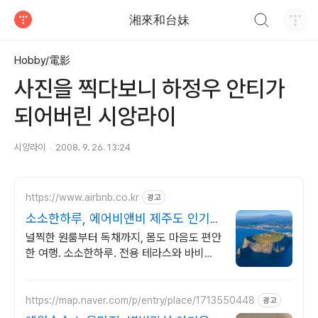
검색하기
湘來和台妹
티스토리
Hobby/電影
사진을 찍다보니 하정우 안티가
되어버린 시앙라이
시앙라이
2008. 9. 26. 13:24
https://www.airbnb.co.kr
광고
소소한하루, 에어비앤비 제주도 인기숙
소 둘러보기
널찍한 원룸부터 독채까지, 몸도 마음도 편안
한 여행. 소소한하루. 전용 테라스와 바비큐
그릴이 제공되는 숙소를 예약하세요.
https://map.naver.com/p/entry/place/1713550448
광고