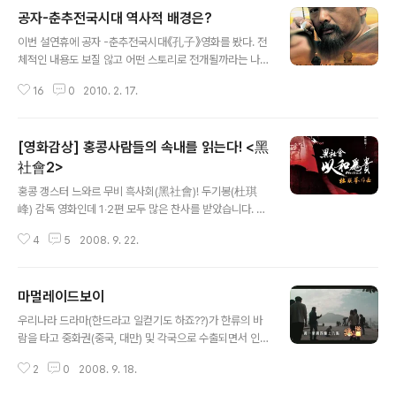
공자-춘추전국시대 역사적 배경은?
글 내용
이번 설연휴에 공자 -춘추전국시대《孔子》영화를 봤다. 전
체적인 내용도 보질 않고 어떤 스토리로 전개될까라는 나
름 기대감을 가지고 영화관을 나섰는데.. 공자 - 춘추전국
16
0
2010. 2. 17.
시대 감독 호 메이 (2010 / 중국) 출연 주윤발, 주신, 진건
빈, 육의 상세보기 우선 영화를 보기전에 어느정도에 역사
적 지식없이 그냥본다면 지루할지도 모른다. 단순히 적벽
[영화감상] 홍콩사람들의 속내를 읽는다! <黑
대전과 같은 큰 스케일의 전쟁장면은 별로 없고, 계도적인
내용이 깔려있어 췟~이게 뭐야..? 할지도 모른다 공자가 살
社會2>
글 내용
던 시대는 어땠을까? 공자(孔子)는 기원전 551년에 태어
홍콩 갱스터 느와르 무비 흑사회(黑社會)! 두기봉(杜琪
나 기원전 479년에 죽었다. 시대적으로 말하면 춘추시대
峰) 감독 영화인데 1‧2편 모두 많은 찬사를 받았습니다. 홍
(春秋時代) 말기에 해당한다. 춘추시대(春秋時代)에 접
콩에서는 영화제에서 많은 상을 휩쓸고, 결국 깐느영화제
어들면서 주왕조의 봉건제도는 서서히 붕괴되기 시작했다.
4
5
2008. 9. 22.
에까지 초청받는 위업을 과시했었습니다. 임달화(任達
그러나 완전히 붕괴된 상태는 아니..
華), 양가휘(梁家輝)가 주연했던 1편은 (개인적으로 보기
에) 그냥 그랬던 깡패영화였던 것에 비해 2편은 나름대로
마멀레이드보이
시사하는 바가 있는 영화라고 생각되는군요. 2편의 부제는
글 내용
이화위귀(以和為貴 : 화합을 우선으로 하다). 영화 감상을
우리나라 드라마(한드라고 일컫기도 하죠??)가 한류의 바
마치고 곰곰히 되씹어 보니 그 풍기는 뉘앙스가 심상치 않
람을 타고 중화권(중국, 대만) 및 각국으로 수출되면서 인
는 것인지라… ^^; * 이하 강력한 네타가 포함되어 있으니,
기를 끌고 있다는 각종 보도 자료를 많이 볼 수 있어요. '가
사전정보 없이 깨끗하게 영화를 즐기고자 하는 분께서는
2
0
2008. 9. 18.
랑비에 옷 젖는다'는 말이 있듯이 우리에게 소리 소문없이
부디 일독을 삼가하여 주시길 부탁드리겠습니다. =====
파고든 중드, 대드~!! 대중적인 인기를 얻은 것은 아니지만,