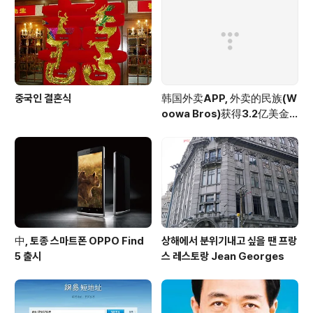
중국인 결혼식
韩国外卖APP, 外卖的民族(W
oowa Bros)获得3.2亿美金
投资
中, 토종 스마트폰 OPPO Find
상해에서 분위기내고 싶을 땐 프랑
5 출시
스 레스토랑 Jean Georges