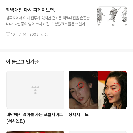
====================..
이젠 일부 마니아층을 형성하고 있네요 조미, 임심여, 소유
적벽대전 다시 파헤쳐보면..
붕 등이 주연을 맡아 10년 가까이 한국에서 사랑을 받고 있
글 내용
는 '황제의 딸'을 비롯해 지난 95년 KBS를 통해 방송돼 2
삼국지에서 여러 전투가 있지만 흔히들 적벽대전을 손꼽습
0%가 넘는 시청률을 기록했던 대만 드라마 '판관 포청
니다. 나관중의 힘이 크다고 할 수 있겠죠~ 물론 소설이기
천'까지 알고보면 중국 드라마는 오랫동안 우리 사회에서
때문에, 뭐라고 할 수 없겠지만, 정사와 비교해보면 좀 터무
사랑받아 왔었죠 아시아 전역에서 사랑을 받고 있는 F4의
10
14
2008. 7. 6.
니 없는 부분들이 많습니다. 삼국지연의.... 연의(演義)란
'꽃보다 남자'를 비롯해 F4 멤버들이 주연을 맡은 '마멀레
무슨 뜻일지 다시 생각해보면... 연(演)은 '발전시켜 풀어낸
이드 보이' '..
다는 뜻이고 의(義)는 유가 사상의 도리의 뜻이죠.' 합쳐서
다시 쉽게 말하면, 유가 사상의 도리를 발전시켜 풀어낸다
는 뜻이죠. 연의 앞에 삼국지를 붙인건 유가경전을 연구하
이 블로그 인기글
는 입장에서 위촉오 삼국시대의 역사를 다시 재조명하여
소설로 풀어냈기 때문에 삼국지 '연의'라고 말합니다. 이러
한 과정에서 장편소설로 풀어내고, 유가에서 강조하는 정
통 관념, 충효관념을 곳곳에 삽입하다보니 조조가 아주 나
쁜이미지로 부각되고, 관우는..
대만에서 많이들 가는 포털사이트
장백지 누드
(서치엔진)