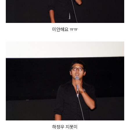
미안해요 ㅠㅠ
하정우 지못미