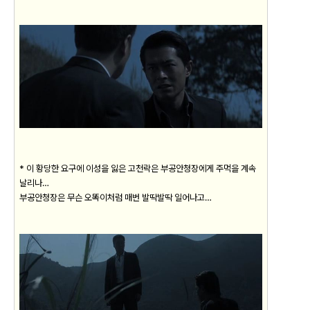
* 이 황당한 요구에 이성을 잃은 고천락은 부공안청장에게 주먹을 계속
날리나…
부공안청장은 무슨 오똑이처럼 매번 발딱발딱 일어나고…