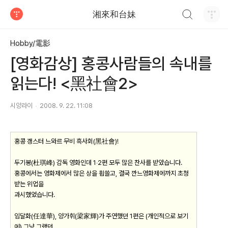
검색하기
湘來和台妹
티스토리
Hobby/電影
[영화감상] 홍콩사람들의 속내를
읽는다! <黑社會2>
시앙라이
2008. 9. 22. 11:08
홍콩 갱스터 느와르 무비 흑사회(黑社會)!
두기봉(杜琪峰) 감독 영화인데 1‧2편 모두 많은 찬사를 받았습니다.
홍콩에서는 영화제에서 많은 상을 휩쓸고, 결국 깐느영화제에까지 초청
받는 위업을
과시했었습니다.
임달화(任達華), 양가휘(梁家輝)가 주연했던 1편은 (개인적으로 보기
에) 그냥 그랬던