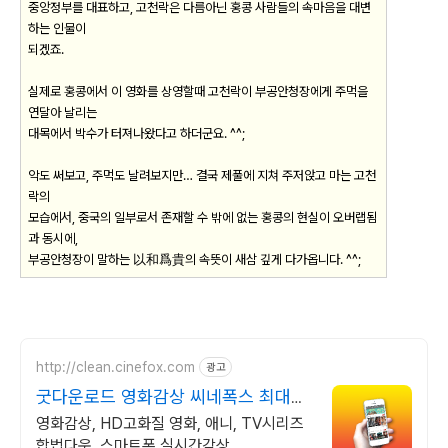
중앙정부를 대표하고, 고천락은 다름아닌 홍콩 사람들의 속마음을 대변
하는 인물이
되겠죠.
실제로 홍콩에서 이 영화를 상영할때 고천락이 부공안청장에게 주먹을
연달아 날리는
대목에서 박수가 터져나왔다고 하더군요. ^^;
악도 써보고, 주먹도 날려보지만… 결국 제풀에 지쳐 주저앉고 마는 고천
락의
모습에서, 중국의 일부로서 존재할 수 밖에 없는 홍콩의 현실이 오버랩됨
과 동시에,
부공안청장이 말하는 以和爲貴의 속뜻이 새삼 깊게 다가옵니다. ^^;
http://clean.cinefox.com
광고
굿다운로드 영화감상 씨네폭스 최대3
만원+10%추가적립
영화감상, HD고화질 영화, 애니, TV시리즈
합법다운, 스마트폰 실시간감상.