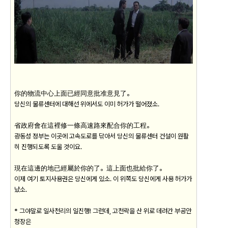
你的物流中心上面已經同意批准意見了。
당신의 물류센터에 대해선 위에서도 이미 허가가 떨어졌소.
省政府會在這裡修一條高速路來配合你的工程。
광동성 정부는 이곳에 고속도로를 닦아서 당신의 물류센터 건설이 원활
히 진행되도록 도울 것이요.
現在這邊的地已經屬於你的了。這上面也批給你了。
이제 여기 토지사용권은 당신에게 있소. 이 위쪽도 당신에게 사용 허가가
났소.
* 그야말로 일사천리의 일진행! 그런데, 고천락을 산 위로 데려간 부공안
청장은