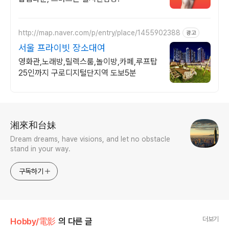
http://map.naver.com/p/entry/place/1455902388
광고
서울 프라이빗 장소대여
영화관,노래방,릴렉스룸,놀이방,카페,루프탑
25인까지 구로디지털단지역 도보5분
로그 정보
湘來和台妹
Dream dreams, have visions, and let no obstacle
stand in your way.
구독하기
더보기
Hobby/電影
의 다른 글