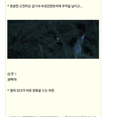
* 흥분한 고천락은 급기야 부공안청장에게 주먹을 날리고…
住手！
꼼짝마!
* 옆에 있다가 바로 권총을 드는 부관.