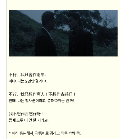
不行，我只會作兩年。
아냐! 나는 2년만 할거야!
不行，我只想作商人！不想作古惑仔！
안돼! 나는 장사꾼이라고, 깡패따위는 안 해!
我不想作古惑仔呀！
깡패 노릇 더 안 할 거라고!
* 이하 흥분해서, 광동어로 뭐라고 악을 박박 씀.