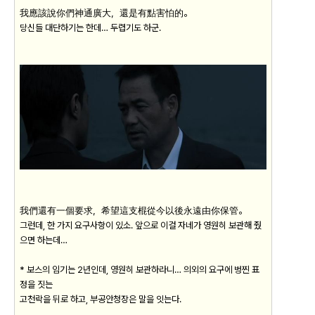
我應該說你們神通廣大，還是有點害怕的。
당신들 대단하기는 한데… 두렵기도 하군.
我們還有一個要求，希望這支棍從今以後永遠由你保管。
그런데, 한 가지 요구사항이 있소. 앞으로 이걸 자네가 영원히 보관해 줬
으면 하는데…
* 보스의 임기는 2년인데, 영원히 보관하라니… 의외의 요구에 벙찐 표
정을 짓는
고천락을 뒤로 하고, 부공안청장은 말을 잇는다.