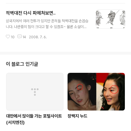
파고든 중드, 대드~!! 대중적인 인기를 얻은 것은 아니지만,
그러나 완전히 붕괴된 상태는 아니..
이젠 일부 마니아층을 형성하고 있네요 조미, 임심여, 소유
적벽대전 다시 파헤쳐보면..
붕 등이 주연을 맡아 10년 가까이 한국에서 사랑을 받고 있
글 내용
는 '황제의 딸'을 비롯해 지난 95년 KBS를 통해 방송돼 2
삼국지에서 여러 전투가 있지만 흔히들 적벽대전을 손꼽습
0%가 넘는 시청률을 기록했던 대만 드라마 '판관 포청
니다. 나관중의 힘이 크다고 할 수 있겠죠~ 물론 소설이기
천'까지 알고보면 중국 드라마는 오랫동안 우리 사회에서
때문에, 뭐라고 할 수 없겠지만, 정사와 비교해보면 좀 터무
사랑받아 왔었죠 아시아 전역에서 사랑을 받고 있는 F4의
10
14
2008. 7. 6.
니 없는 부분들이 많습니다. 삼국지연의.... 연의(演義)란
'꽃보다 남자'를 비롯해 F4 멤버들이 주연을 맡은 '마멀레
무슨 뜻일지 다시 생각해보면... 연(演)은 '발전시켜 풀어낸
이드 보이' '..
다는 뜻이고 의(義)는 유가 사상의 도리의 뜻이죠.' 합쳐서
다시 쉽게 말하면, 유가 사상의 도리를 발전시켜 풀어낸다
는 뜻이죠. 연의 앞에 삼국지를 붙인건 유가경전을 연구하
이 블로그 인기글
는 입장에서 위촉오 삼국시대의 역사를 다시 재조명하여
소설로 풀어냈기 때문에 삼국지 '연의'라고 말합니다. 이러
한 과정에서 장편소설로 풀어내고, 유가에서 강조하는 정
통 관념, 충효관념을 곳곳에 삽입하다보니 조조가 아주 나
쁜이미지로 부각되고, 관우는..
대만에서 많이들 가는 포털사이트
장백지 누드
(서치엔진)