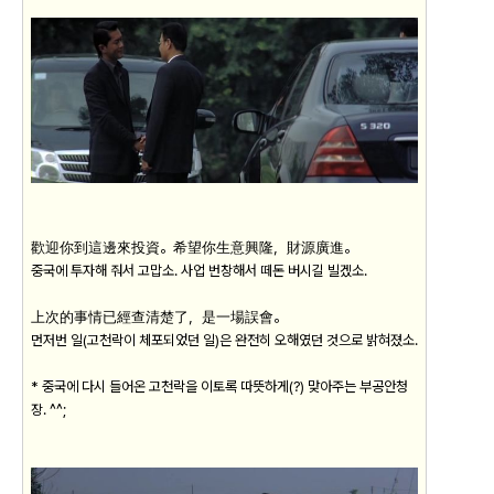
歡迎你到這邊來投資。希望你生意興隆，財源廣進。
중국에 투자해 줘서 고맙소. 사업 번창해서 떼돈 버시길 빌겠소.
上次的事情已經查清楚了，是一場誤會。
먼저번 일(고천락이 체포되었던 일)은 완전히 오해였던 것으로 밝혀졌소.
* 중국에 다시 들어온 고천락을 이토록 따뜻하게(?) 맞아주는 부공안청
장. ^^;