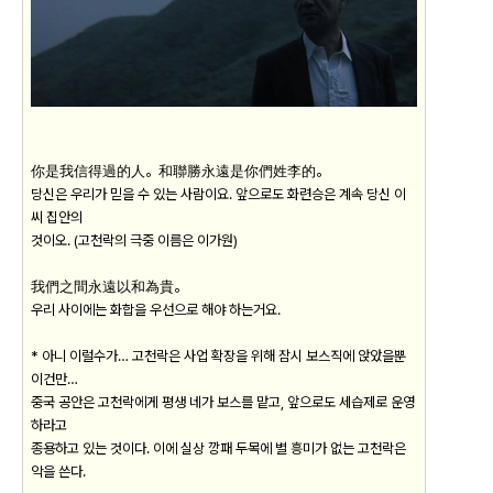
你是我信得過的人。和聯勝永遠是你們姓李的。
당신은 우리가 믿을 수 있는 사람이요. 앞으로도 화련승은 계속 당신 이
씨 집안의
것이오. (고천락의 극중 이름은 이가원)
我們之間永遠以和為貴。
우리 사이에는 화합을 우선으로 해야 하는거요.
* 아니 이럴수가… 고천락은 사업 확장을 위해 잠시 보스직에 앉았을뿐
이건만…
중국 공안은 고천락에게 평생 네가 보스를 맡고, 앞으로도 세습제로 운영
하라고
종용하고 있는 것이다. 이에 실상 깡패 두목에 별 흥미가 없는 고천락은
악을 쓴다.