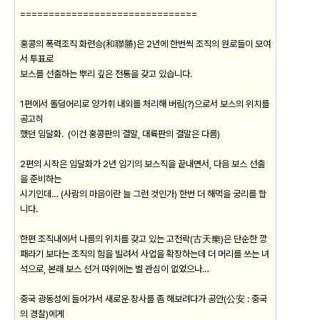
===============================
홍콩의 폭력조직 화련승(和聯勝)은 2년에 한번씩 조직의 원로들이 모여
서 투표로
보스를 선출하는 뿌리 깊은 전통을 갖고 있습니다.
1편에서 돌덩어리로 양가휘 내외를 처리해 버림(?)으로서 보스의 위치를
공고히
했던 임달화. (이건 홍콩판의 결말, 대륙판의 결말은 다름)
2편의 시작은 임달화가 2년 임기의 보스직을 끝내면서, 다음 보스 선출
을 준비하는
시기인데… (사람의 마음이란 늘 그런 것인가) 한번 더 해먹을 궁리를 합
니다.
한편 조직내에서 나름의 위치를 갖고 있는 고천락(古天樂)은 단순한 깡
패라기 보다는 조직의 힘을 빌려서 사업을 확장하는데 더 머리를 쓰는 녀
석으로, 본래 보스 선거 따위에는 별 관심이 없었으나…
중국 광동성에 들어가서 새로운 장사를 좀 해보려다가 공안(公安 : 중국
의 경찰)에게