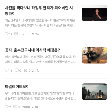
사진을 찍다보니 하정우 안티가 되어버린 시
앙라이
글 내용
지난 24일 시네시티에서 있었던시사회 헬로TV와 캐치온
에서 하는 행사에 초청되어 시사회를 다녀왔는데요 예정에
없었던 주인공 하정우씨가 영화 상영전에 깜짝 등장을 했
11
8
2008. 9. 26.
습니다. 운 좋게 앞에 앉아서 사진을 찍었긴 했지만 가운데
앉아 있다보니 밖에 나가서 사진을 찍을 수가 없었어요..흑
흑 그래서 저렇게 하정우 지못미 되어버렸습니다. 아주 짤
공자-춘추전국시대 역사적 배경은?
막하게 인사하고 몇 장 찍지도 못하고 바로 영화는 상영되
글 내용
었습니다. 많은 여성분들의 환호~~!! 그런데 이렇게 안티
이번 설연휴에 공자 -춘추전국시대《孔子》영화를 봤다. 전
팬처럼 사진을 찍어버리다니 아쉽네요~ㅡ.ㅡ;; 주인공 병
체적인 내용도 보질 않고 어떤 스토리로 전개될까라는 나
운과 희수의 소소한 하루를 찬찬히 조명하고 경마장부터
름 기대감을 가지고 영화관을 나섰는데.. 공자 - 춘추전국
해서 서울의 구석진 뒷골목, 고급 오피스텔, 패스트 푸드점,
16
0
2010. 2. 17.
시대 감독 호 메이 (2010 / 중국) 출연 주윤발, 주신, 진건
지하철, 일상의 공간들...이러한 공간들 사이에 느껴지는 허
빈, 육의 상세보기 우선 영화를 보기전에 어느정도에 역사
전함 마저도 어느새 가득채워버리는 무..
적 지식없이 그냥본다면 지루할지도 모른다. 단순히 적벽
마멀레이드보이
대전과 같은 큰 스케일의 전쟁장면은 별로 없고, 계도적인
글 내용
내용이 깔려있어 췟~이게 뭐야..? 할지도 모른다 공자가 살
우리나라 드라마(한드라고 일컫기도 하죠??)가 한류의 바
던 시대는 어땠을까? 공자(孔子)는 기원전 551년에 태어
람을 타고 중화권(중국, 대만) 및 각국으로 수출되면서 인
나 기원전 479년에 죽었다. 시대적으로 말하면 춘추시대
기를 끌고 있다는 각종 보도 자료를 많이 볼 수 있어요. '가
(春秋時代) 말기에 해당한다. 춘추시대(春秋時代)에 접
2
0
2008. 9. 18.
랑비에 옷 젖는다'는 말이 있듯이 우리에게 소리 소문없이
어들면서 주왕조의 봉건제도는 서서히 붕괴되기 시작했다.