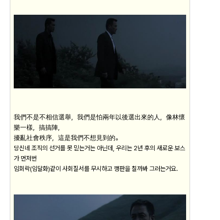
我們不是不相信選舉，我們是怕兩年以後選出來的人，像林懷
樂一樣，搞搞陣，
擾亂社會秩序，這是我們不想見到的。
당신네 조직의 선거를 못 믿는거는 아닌데, 우리는 2년 후의 새로운 보스
가 먼저번
임회락(임달화)같이 사회질서를 무시하고 깽판을 칠까봐 그러는거요.