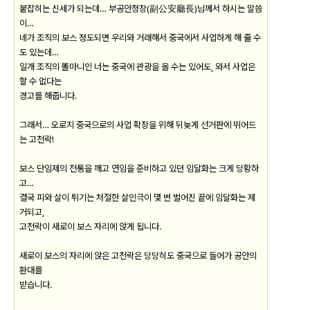
붙잡히는 신세가 되는데… 부공안청장(副公安廳長)님께서 하시는 말씀
이…
네가 조직의 보스 정도되면 우리와 거래해서 중국에서 사업하게 해 줄 수
도 있는데…
일개 조직의 똘마니인 너는 중국에 관광을 올 수는 있어도, 와서 사업은
할 수 없다는
경고를 해줍니다.
그래서… 오로지 중국으로의 사업 확장을 위해 뒤늦게 선거판에 뛰어드
는 고천락!
보스 단임제의 전통을 깨고 연임을 준비하고 있던 임달화는 크게 당황하
고…
결국 피와 살이 튀기는 처절한 살인극이 몇 번 벌어진 끝에 임달화는 제
거되고,
고천락이 새로이 보스 자리에 앉게 됩니다.
새로이 보스의 자리에 앉은 고천락은 당당히도 중국으로 들어가 공안의
환대를
받습니다.