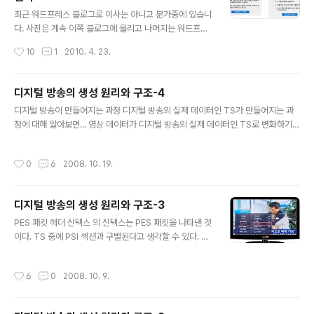
글 내용
최근 워드프레스 블로그로 이사는 아니고 분가중에 있습니
다. 사진은 계속 이쪽 블로그에 올리고 나머지는 워드프레
스로 가볼까해서 이리저리 공부중인데요. 역시나 사진에
작성시간
10
1
2010. 4. 23.
관심이 있다보니 flickr가 유독 끌리는게 사실입니다. 그래
서 최근에는 블로그에 Flickr API를 적용해보기 위해서 다
양한 테스트를 진행중에 Flickr에 대해서 간단히 정리해볼
디지털 방송의 생성 원리와 구조-4
까 합니다. 플리커는 온라인상에서 사진 관리 및 공유 할 수
글 내용
디지털 방송이 만들어지는 과정 디지털 방송의 실제 데이터인 TS가 만들어지는 과
있는 서비스입니다. 간단한 기능이라고 하면 사집업로드,
정에 대해 알아보면... 영상 데이터가 디지털 방송의 실제 데이터인 TS로 변화하기
사진관리, 친구맺기(=사진공유), 지도 등 다양한 기능을 제
위해 거치는 인코더와 생성(generator), 그리고 MUX에 대해 알아볼 것이다. 이 때
공하고 있는 서비스입니다. 그리고 인화, 사진집, 슬라이드
데이터가 어떤 식으로 변형되는지 변화 과정 또한 알아볼 것이고, 마지막으로 각각의
쇼와 같은 서비스도 제공하고 있으며, 다양한 Open API
작성시간
0
6
2008. 10. 19.
인코더와 MUX를 거치기 전과 거친 후의 변화되는 모양새를 살펴보는 시간을 디지
를 제공하고 있어 무궁무진하게 적용 할 수 있습니다. 이미
털 방송 TS의 생성 원리 우선 PES(Packetized Elementary Stream) 패킷이
지 업로드, 공유,..
무엇이고, TS가 무엇인가에 대해 알아보자. TS는 ‘Transport Stream’의 약자이
디지털 방송의 생성 원리와 구조-3
다. 즉, 디지털 방송을 전송하는 실제 데이터들의 연속적인 모임을 말하는 것이다. 방
글 내용
송사에서는 TS를 ..
PES 패킷 헤더 신텍스 의 신텍스는 PES 패킷을 나타낸 것
이다. TS 중에 PSI 섹션과 구별된다고 생각할 수 있다. TS
에서 PES 패킷을 찾는 방법은 TS 헤더의 PID 값 중 0x0
010~0x1FFF의 값을 갖는 것들이 PES 패킷이 될 수 있
작성시간
6
0
2008. 10. 9.
다. 물론 이중에 PSI 섹션의 NIT와 PMT도 포함될 수 있
음을 상기하고 구별해야 한다. 우선은 PES 패킷의 최소 헤
더 부분만을 이해하기 위해 에서 참고할 부분은 빨간 테두