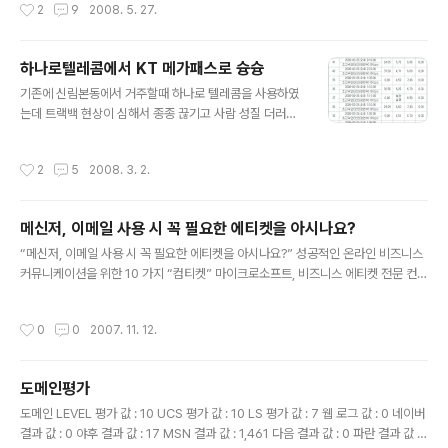
작성시간
2
9
2008. 5. 27.
전송할 수 있음 2. 높은 대역폭으로 인해 사용자가 주고받
는 쌍방향 데이터를 지원할 수 있음 3. 광섬유 케이블이 포
설된 기반시설 부분은 동축케이블보다 더 높은 신뢰도를
하나로텔레콤에서 KT 메가패스로 슝슝
가짐. 신뢰도는 쌍방향 데이터 전송 환경에서 중요도가 더
글 내용
큼 4. 광섬유 케이블은 지리적으로 인접한 회사들끼리 합
기존에 신림본동에서 거주할때 하나로 텔레콤을 사용하였
병되고 있는 케이블TV 또는 전화회사들을 상호 연결하는
는데 트랙백 현상이 심해서 종종 끊기고 사람 성질 더러워
데 더 효율적 A. CATV망에 광케이블을 도입한 양방향 C
졌지만 KT로 옮기고 싶어도 10M 급 밖에 되질 않아서 그
ATV 형태의 망 i. 방송국에서 광분배점(Fiber ..
대로 썼습니다 뭐 말이야 광랜100메가 급이라고 하지만
작성시간
2
5
2008. 3. 2.
동축케이블을 사용함으로서 어쩔수 없는 기술의 한계라고
하지만 사람 성질 더러워지게 위에 첨부파일처럼 속도측정
이 아예되질 않는 0.00 을 보면 미쳐버려요 송파쪽으로 이
메신저, 이메일 사용 시 꼭 필요한 에티켓을 아시나요?
사오고 나서 그대로 이전하여 쓰다가 이틀만에 KT FTTH
글 내용
로 바꾸었습니다 물론 위약금 없이 품질불만으로 3번 AS
“메신저, 이메일 사용 시 꼭 필요한 에티켓을 아시나요?” 성공적인 온라인 비즈니스
요청하고 쉽게 해지가 가능하더군요 FTTH도 상품이 여러
커뮤니케이션을 위한 10 가지 “컴티켓” 마이크로소프트, 비즈니스 에티켓 전문 컨설
가지가 있습니다. 이렇게 요금제가 있는데 한가지 팁(TIP)
턴트인 피니싱 아카데미와 공동으로 10가지 비즈니스 커뮤니케이션 요령 발표 [마
FTTH 설치가능 지역이 제한적이긴 하지만 FTTH 10M
이크로소프트, 2007/10/01] 각종 메신저와 이메일, 문자 메시지, 그리고 블로그 등
작성시간
0
0
2007. 11. 12.
라이트 요금 + MEGA TV 신청할..
과 같은 새로운 커뮤니케이션 방식들이 이제는 일상 생활에서뿐만 아니라 비즈니스
의 영역에서 필수적인 요소가 된지 오래다. 특히 이메일은 직접 만나서 진행하는 회
의나 전화보다 더욱 높은 빈도로 사용되고 있으며, 거의 모든 기업 환경에서 대부분
도메인평가
의 업무가 이메일을 통해 진행되고 있다고 해도 과언이 아니다. 그러나 이와 같이 핵
글 내용
심적인 의사소통 수단인 이메일, 메신저, 그리고 모바일 문..
도메인 LEVEL 평가 값 : 10 UCS 평가 값 : 10 LS 평가 값 : 7 웹 로그 값 : 0 네이버
결과 값 : 0 야후 결과 값 : 17 MSN 결과 값 : 1,461 다음 결과 값 : 0 파란 결과 값 :