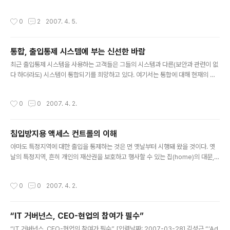
3 알타비스타 결과 값 : 17 검색엔진 통합 평가 값 : 1 TOTAL 도메인 가치 평가 금
액 : 원화 : 81,432 ＊환율 환산 금액은 하루 2번(오전, 오후) 환율로 적용됩니다.
작성시간
0
2
2007. 4. 5.
통합, 출입통제 시스템에 부는 신선한 바람
글 내용
최근 출입통제 시스템을 사용하는 고객들은 그들의 시스템과 다른(보안과 관련이 없
다 하더라도) 시스템이 통합되기를 희망하고 있다. 여기서는 통합에 대해 현재의 가
능성과 장점을 개략적으로 소개하고, 그것과 관련된 어려움과 여러 옵션별 비용을 설
명하도록 하겠다. ‘인터페이스’와 ‘통합’ 같은 용어들은 무엇이 달성될 수 있는지, 어
작성시간
0
0
2007. 4. 2.
떻게 달성될 수 있는지, 얼마나 많은 작업이 필요한지, 그리고 누가 그 작업을 해야 하
는지를 설명함에 있어 너무 모호한 단어들이다. 그러나 여기에서 통합이라는 용어는
‘두 가지 혹은 그 이상의 것이 더 효과적이 되도록 결합하는 것’을 의미하는 것으로 간
침입방지용 액세스 컨트롤의 이해
단하게 사용하도록 하겠다. 통합의 유형 여기에서 사용되는 ‘통합’이라는 용어를 좀
글 내용
더 쉽게 이해하기 위해서는 통합을 범주화함에 있어 여..
아마도 특정지역에 대한 출입을 통제하는 것은 먼 옛날부터 시행돼 왔을 것이다. 옛
날의 특정지역, 흔히 개인의 재산권을 보호하고 행사할 수 있는 집(home)의 대문,
담장, 관헌의 창고, 성(城)의 출입문 같은 곳에 열쇠나 빗장을 이용한 시건장치 등이
물리적 출입통제의 효시가 아니었을까 생각된다. 액세스 컨트롤 개론 이러한 근본적
작성시간
0
0
2007. 4. 2.
인 출입통제의 기본개념은 고도의 보안을 요구하는 현대에 이르러도 변함이 없다. 불
특정 다수의 출입을 제한하고, 인가된 인원이 인가된 시간대에 출입이 허용된 장소를
자유롭게 출입할 수 있도록 보장하며, 출입자 기록을 유지하고 사유재산권의 보호,
“IT 거버넌스, CEO-현업의 참여가 필수”
종업원의 안전, 정보유출 등의 위험요소로부터 재산, 인명, 정보 등을 효율적으로 보
글 내용
호관리 하기 위한 수단으로 이용되고 있는 것이다. 그 옛..
“IT 거버넌스, CEO-현업의 참여가 필수” [입력날짜: 2007-03-28] 김성근 “‘Ad