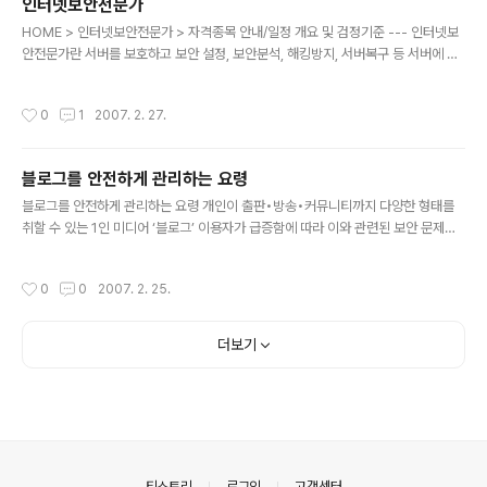
인터넷보안전문가
것”이라고 말했다. 최 상무는 “네트워크와 보안기술은 급속히 발전하고 있으나 전문
글 내용
가의 수는 턱없이 부족한 형편”이라며, “특히, 빠르게 ..
HOME > 인터넷보안전문가 > 자격종목 안내/일정 개요 및 검정기준 --- 인터넷보
안전문가란 서버를 보호하고 보안 설정, 보안분석, 해킹방지, 서버복구 등 서버에 대
한 해킹에 효과적으로 대처하고 정보를 보호할 수 있는 인터넷 보안 관련 기술력에
대한 자격이다. 자격명칭 검정기준 인터넷보안전문가 1급 Linux, Windows계열을
작성시간
0
1
2007. 2. 27.
기반으로 한 서버에서 인터넷 보안과 관련한 보안관리, 침해사고 대응, 해킹예방, 시
스템 분석 등의 전문능력을 검정 2급 Linux, Windows계열을 기반으로 한 서버에
서 인터넷 보안과 관련한 보안관리, 침해사고 분석 및 대처의 실무능력을 검정 응시
블로그를 안전하게 관리하는 요령
자격 --- 필기검정 1급 · 당협회 시행 해당종목 2급자격 소지자 · 전기,전자,통신,정
글 내용
보처리 직무분야 국가기술 자격취득자 중..
블로그를 안전하게 관리하는 요령 개인이 출판•방송•커뮤니티까지 다양한 형태를
취할 수 있는 1인 미디어 ‘블로그’ 이용자가 급증함에 따라 이와 관련된 보안 문제가
이슈로 떠오르고 있다. 대형 포털 사이트와 중소 인터넷 업체들이 블로그와 관련된
각종 서비스를 다양하게 제공하고 있어 누구나 손쉽게 블로그를 개설•운영할 수 있
작성시간
0
0
2007. 2. 25.
게 됐다. 하지만 이렇게 우후죽순 격으로 늘어나다 보니 실사용자보다는 잠자고 있는
계정도 상당한 비율을 차지하고 있는 실정이다. 최근 잠자고 있는 개인 블로그 관리
자가 오랜만에 자신의 블로그를 찾았는데 블로그가 인터넷 광고로 도배되었을 뿐 아
더보기
니라 관리자가 관리자 권한을 얻을 수 없어 접근이 금지 되어버린 상태로 방치된 블
로그가 발견되었다는 사례를 종종 접하게 된다. 이러한 일이 발생하는 ..
의안내
티스토리
로그인
고객센터