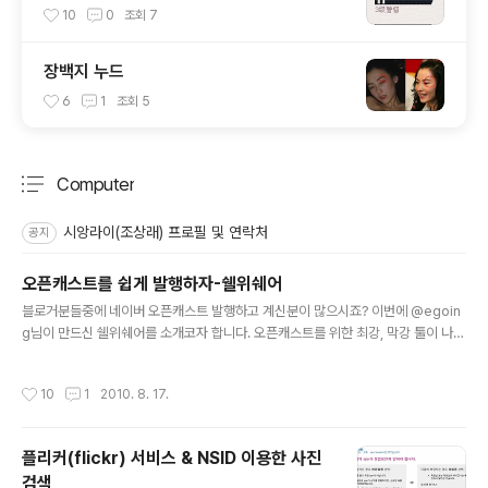
10
0
조회
7
장백지 누드
6
1
조회
5
Computer
분류 전체보기
주요 글 목록
시앙라이(조상래) 프로필 및 연락처
공지
오픈캐스트를 쉽게 발행하자-쉘위쉐어
글 내용
블로거분들중에 네이버 오픈캐스트 발행하고 계신분이 많으시죠? 이번에 @egoin
g님이 만드신 쉘위쉐어를 소개코자 합니다. 오픈캐스트를 위한 최강, 막강 툴이 나왔
습니다. 그건 바로 "쉘위쉐어" 입니다. 쉘위댄스에서 영감을 얻었다고 하는 쉘위세어
는 자신이 보고 좋았던 컨텐츠를 많은 사람과 나누기 위해 개발이 되었죠. 태터앤미
작성시간
10
1
2010. 8. 17.
디어 개발팀장님 @egoing 이 만드신 "쉘위쉐어"는 오픈캐스트를 획기적으로 쉽게
발행할 수 있게 만들었습니다. 크롬이나 파이어폭스에서 설치를 하면 네이버 오픈캐
스트 창에 새로운 기능이 추가 되어 RSS를 통해 쉽게 발행할 수 있죠 또한 한RSS나
플리커(flickr) 서비스 & NSID 이용한 사진
구글리더에 버튼이 생겨서 한번의 클릭으로 바로 링크 하나를 생성할 수 있습니다.
검색
크롬에서는 바로 설치가능하며, 파이어폭스에서는 그리스몽키를..