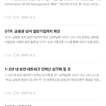
ministration’아니라 ‘Management’ 돼야” “CEO와 CFO는 찡그리고, CIO는
정신차릴 수 없을 만큼 바쁘고, 현업·관리자들은 관심도 없다.” 김성근 중앙대학교 교
수는 28일 ‘NEXCOM 2007 컨퍼런스’에서 ‘EA 기반 IT 거버넌스 추진방향 및 전
작성시간
0
0
2007. 4. 2.
략’에서 “이것이 우리나라 일반 기업의 IT 관리 기상도”라고 소개하며 “CEO·CFO
와 현업·관리자간의 연결고리가 끊어졌기 때문”이라고 설명했다. 김성근 교수는 “IT
관리는 기업경영에서 ‘관리(Management)’적인 측면으로 접근해야 하지만, 지금
OTP, 금융권 넘어 일반기업까지 확산
기업에서는 단순한 관리(Administration)에 그치고 있다”며, 그 이유로 IT..
글 내용
OTP, 금융권 넘어 일반기업까지 확산 [입력날짜: 2007-03-29] 한게임, 일회용
비밀번호 이용한 보안 솔루션 ‘OTP’ 도입 이중인증 시스템 통해 아이디 도용 원천
방지 기대 OTP 솔루션, 금융권을 넘어 다양한 기업들에 확산조짐 일회용비밀번호
생성기 OTP 솔루션이 금융권에서만 사용하는 것이 아니라, 고객의 개인정보보호나
작성시간
0
0
2007. 4. 2.
기업의 기술유출 방지 시스템의 일환으로 점차 각광을 받을 전망이다. NHN(대표 최
휘영)이 운영하는 인터넷 게임포털 한게임은 회원들의 정보보호 강화를 위해 일회용
비밀번호를 이용한 보안 솔루션인 OTP (One Time Password) 시스템을 적용
1~2년 내 보안·네트워크 인력난 심각해 질 것
한다고 29일 밝혔다. ‘OTP(One Time Password)’는 로그인 시 매번 다른 일회
글 내용
용 비밀번호를 이용해 타인에 의한 ..
1~2년 내 보안·네트워크 인력난 심각해 질 것” [입력날짜: 2007-03-29] 시스코
“학교 교육과 현장의 갭 너무 커” 전 세계적으로 실업난이 확산되면서 새로운 직업의
창출이 시급하다는 지적이 제기되고 있는 가운데, 정보보호와 무선 네트워크 분야는
앞으로 심각한 구인난을 겪게 될 것이며, 이 분야의 전문가 양성이 시급하다는 주장
작성시간
0
0
2007. 4. 2.
이 나왔다. 시스코시스템즈코리아의 최기영 상무는 28일 네트워킹 아카데미 및 보
안 기자간담회에서 “최근 IDC 보고서에 의하면 전 세계적으로 IT 관련 전문가의 수
요가 급속히 증가할 것이며, 특히 네트워크와 보안관련 전문가의 수요가 급증할