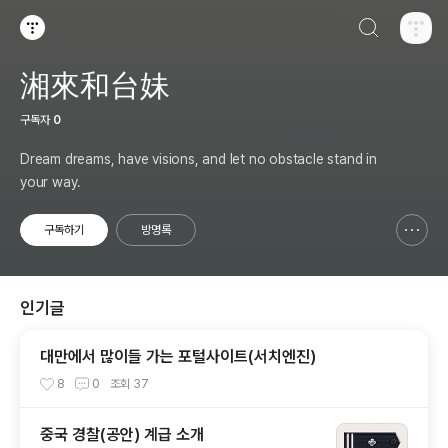
검색하기
티스토리
湘來和台妹
구독자
0
Dream dreams, have visions, and let no obstacle stand in
your way.
구독하기
방명록
신고하기 레이어
열기
인기글
대만에서 많이들 가는 포털사이트(서치엔진)
8
0
조회
37
중국 경찰(공안) 계급 소개