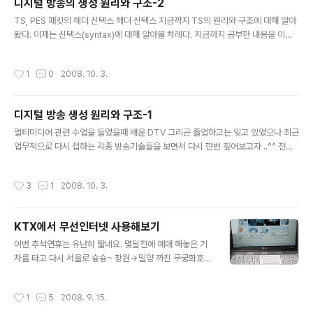
디지털 방송의 생성 원리와 구조-2
리 안의 내용만 참고하면 될 것이고, 우선은 최소 헤더 부분
글 내용
만 설명하도록 하겠다. 그림8 | PES 패킷 신텍스 다이어그
TS, PES 패킷의 헤더 신텍스 헤더 신텍스 지금까지 TS의 원리와 구조에 대해 알아
램(13813-1) PES 패킷 헤더의 필드 값은 다음과 같다. ◆
봤다. 이제는 신텍스(syntax)에 대해 알아볼 차례다. 지금까지 공부한 내용을 이해
packet_start_code_prefix : 패킷의 시작을 알리는 고
했기를 바란다. 만약 TS의 원리와 구조를 이해하지 못했다면 신텍스 부분으로 넘어
정된 값으로 ‘0000 ..
가서는 안 된다. 구조를 이해하지 못한 채 신텍스를 이해하려 하는 것은 잘못된 방법
작성시간
1
0
2008. 10. 3.
이다. 만약 신텍스를 완벽히 이해했다고 하더라도 구조를 이해하지 못했다면 그건 그
림조각 맞추기 퍼즐에서 하나하나의 그림조각 모두를 이해했지만, 그림조각을 하나
로 맞추어 완벽한 하나의 그림을 만들 수 없는 것과 같다고 할 수 있다. 그렇기 때문에
디지털 방송 생성 원리와 구조-1
지금까지 공부한 원리와 구조가 이해되지 않았다면 다시 한 번 차근차근히 읽어 본
글 내용
후 다음 부분으로 넘어가야 할 것이다. 샘플 TS 비..
멀티미디어 관련 수업을 들었을때 배운 DTV 그리곤 졸업하고는 잊고 있었으나 최근
업무적으로 다시 접하는 각종 방송기술들을 보면서 다시 한번 짚어보고자 ..^^ 전혀
관심없는사람은 이게 뭥미 할진 모르겠으나 나나름대로 앞으로 그냥 일기장처럼 필
요할때 써먹고자 다시 정리하는 시간을 가지도록 해야겠다 디지털 방송이 이뤄지면
작성시간
3
1
2008. 10. 3.
서 고화질의 TV가 탄생되었다. 잡음이 없는, 화면 떨림이 없는, 잔상이 없는 TV. 디
지털 방송은 수신이 제대로 되면 나오고, 수신이 미약하면 나오지 않는다. 아날로그
TV처럼 지지직거리면서라도 나오는 것이 아니다. 그것은 디지털이기 때문에 그렇
KTX에서 무선인터넷 사용해보기
다. 디지털 방송의 또 다른 특징 중의 하나가 EPG (Electronic Program Guide)
글 내용
를 제공한다는 것이다. EPG란 간단하게 말하..
이번 추석연휴는 유난히 짧네요. 몇달전에 예매 해놓은 기
차를 타고 다시 서울로 슝슝~ 창원->밀양 까진 무궁화호
타고 환승 밀양->서울까진 KTX... 무궁화호 탈땐 책좀 읽
다가 KTX로 환승한 후에는 컴퓨터를 꺼내서 인터넷 접속
작성시간
1
5
2008. 9. 15.
~~ KTX에서 무선인터넷 된다는 정보를 접해보곤 한번 써