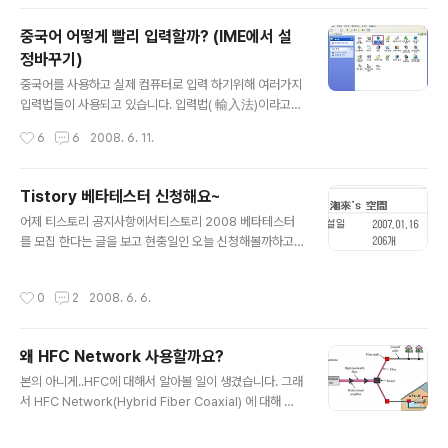
봐야지 싶어서 ㅋㅋ 무선인터넷을 잡아보니..몇개의 AP가
검색됩니다^^ 검색된 AP중에 제가 탄 열차는 12호차~!! 1
중국어 어떻게 빨리 입력할까? (IME에서 설
2호차를 탄 전 AP4에 접속하였습니다~ 열차 어디에 무선
정바꾸기)
인터넷 AP가 있는지 내릴때 두리번 해봤지만 못찾겠던걸
글 내용
요..ㅋㅋ 업로드/다운로드 속도는 꽝인듯 하지만 단순하게
중국어를 사용하고 실제 컴퓨터로 입력 하기위해 여러가지
웹서핑하기에는 무리없이 사용 가능하더군요. 그리고 결재
입력법들이 사용되고 있습니다. 입력법( 輸入法)이라고
방법은 여러가지가 있었는데 카드결재/휴대폰 소액결재/
하여 다양한 방법들이 있습니다. 검색을 통해보니 기존에
작성시간
6
6
2008. 6. 11.
직접 카드구입 저는 지나가는..
많은 분들이 중국어 입력법에 대해 소개해주셨네요^.^ 그중
에서도 가장 흔히 사용하는 윈도우 상에서 중국어 입력하
는 방법을 간단히 소개해볼까 합니다. 1. 시작 - 설정-제어
Tistory 베타테스터 신청해요~
판 클릭! 2. 언어탭을 누르시고 자세히 버튼을 클릭 3. 추가
글 내용
어제 티스토리 공지사항에서티스토리 2008 베타테스터
버튼을 아래 그림과 같이 클릭 4. 입력 언어창에 중국어 입
를 모집 한다는 글을 보고 현충일인 오늘 신청해볼까하고
력 언어 추가 5. 속성을 클릭하고 sentence -> word로
스샥스샥 1) 자격조건------> 어설프게 자격조건은 갖추
변환하고, Fuzzy input 설정하기 6. charset 설정시 간
었네요~ 티스토리에 가입한지 3개월 이상인 블로그 본인
체자 번체자 설정 변경 사용 가능 简，繁 으로 설정 변환
작성시간
0
2
2008. 6. 6.
이 운영하는 블로그에 작성한 글이 50개이상인 블로그 (펌
가능 7.아래와 같이 추가로 간/번체 변경가능한 아이콘이
글 및 간단한 링크 모음은 제외합니다.) 2) 글 작성시 반드
생..
시 필요한 내용 본인이 사용하는 사용 환경 (OS 및 인터넷
왜 HFC Network 사용할까요?
브라우저) 티스토리를 사용하면서 가장 좋았던 기능 티스
글 내용
토리를 사용하면서 가장 불편했던 기능 베타테스터가 되어
본의 아니게..HFC에 대해서 알아볼 일이 생겼습니다. 그래
야 하는 이유 -사용환경 Computer : Intel(R) Core(T
서 HFC Network(Hybrid Fiber Coaxial) 에 대해 간
M)2 CPU 6300, 2560MB RAM, OS : Microsoft Wi
단히 적어보자면.. 우선, 1. Backbone pipe로서 fiber를
ndows XP Professional (5.1 빌드 26..
사용하면 동축케이블만 사용하는 것보다 더 많은 데이터를