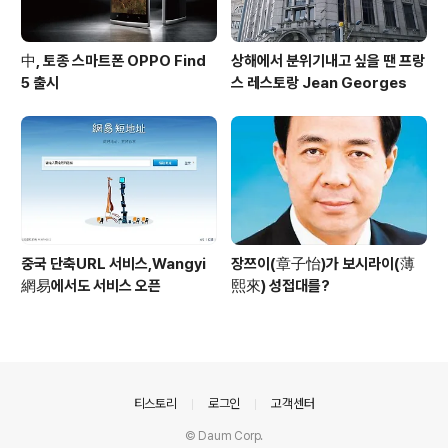
中, 토종 스마트폰 OPPO Find
상해에서 분위기내고 싶을 땐 프랑
5 출시
스 레스토랑 Jean Georges
중국 단축URL 서비스,Wangyi
장쯔이(章子怡)가 보시라이(薄
網易에서도 서비스 오픈
熙來) 성접대를?
의안내
티스토리
로그인
고객센터
© Daum Corp.