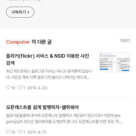
구독하기
더보기
Computer
의 다른 글
플리커(flickr) 서비스 & NSID 이용한 사진
검색
글 내용
최근 워드프레스 블로그로 이사는 아니고 분가중에 있습니
다. 사진은 계속 이쪽 블로그에 올리고 나머지는 워드프레
스로 가볼까해서 이리저리 공부중인데요. 역시나 사진에
10
1
2010. 4. 23.
관심이 있다보니 flickr가 유독 끌리는게 사실입니다. 그래
서 최근에는 블로그에 Flickr API를 적용해보기 위해서 다
양한 테스트를 진행중에 Flickr에 대해서 간단히 정리해볼
오픈캐스트를 쉽게 발행하자-쉘위쉐어
까 합니다. 플리커는 온라인상에서 사진 관리 및 공유 할 수
글 내용
있는 서비스입니다. 간단한 기능이라고 하면 사집업로드,
블로거분들중에 네이버 오픈캐스트 발행하고 계신분이 많으시죠? 이번에 @e
사진관리, 친구맺기(=사진공유), 지도 등 다양한 기능을 제
going님이 만드신 쉘위쉐어를 소개코자 합니다. 오픈캐스트를 위한 최강, 막강
공하고 있는 서비스입니다. 그리고 인화, 사진집, 슬라이드
툴이 나왔습니다. 그건 바로 "쉘위쉐어" 입니다. 쉘위댄스에서 영감을 얻었다고
쇼와 같은 서비스도 제공하고 있으며, 다양한 Open API
10
1
2010. 8. 17.
하는 쉘위세어는 자신이 보고 좋았던 컨텐츠를 많은 사람과 나누기 위해 개발이