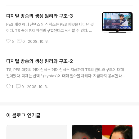
를 제공하고 있어 무궁무진하게 적용 할 수 있습니다. 이미
되었죠. 태터앤미디어 개발팀장님 @egoing 이 만드신 "쉘위쉐어"는 오픈캐
지 업로드, 공유,..
스트를 획기적으로 쉽게 발행할 수 있게 만들었습니다. 크롬이나 파이어폭스에
디지털 방송의 생성 원리와 구조-3
서 설치를 하면 네이버 오픈캐스트 창에 새로운 기능이 추가 되어 RSS를 통해
글 내용
쉽게 발행할 수 있죠 또한 한RSS나 구글리더에 버튼이 생겨서 한번의 클릭으로
PES 패킷 헤더 신텍스 의 신텍스는 PES 패킷을 나타낸 것
바로 링크 하나를 생성할 수 있습니다. 크롬에서는 바로 설치가능하며, 파이어
이다. TS 중에 PSI 섹션과 구별된다고 생각할 수 있다. TS
폭스에서는 그리스몽키를..
에서 PES 패킷을 찾는 방법은 TS 헤더의 PID 값 중 0x0
6
0
2008. 10. 9.
010~0x1FFF의 값을 갖는 것들이 PES 패킷이 될 수 있
다. 물론 이중에 PSI 섹션의 NIT와 PMT도 포함될 수 있
음을 상기하고 구별해야 한다. 우선은 PES 패킷의 최소 헤
디지털 방송의 생성 원리와 구조-2
더 부분만을 이해하기 위해 에서 참고할 부분은 빨간 테두
글 내용
리 안의 내용만 참고하면 될 것이고, 우선은 최소 헤더 부분
TS, PES 패킷의 헤더 신텍스 헤더 신텍스 지금까지 TS의 원리와 구조에 대해
만 설명하도록 하겠다. 그림8 | PES 패킷 신텍스 다이어그
알아봤다. 이제는 신텍스(syntax)에 대해 알아볼 차례다. 지금까지 공부한 내
램(13813-1) PES 패킷 헤더의 필드 값은 다음과 같다. ◆
용을 이해했기를 바란다. 만약 TS의 원리와 구조를 이해하지 못했다면 신텍스
packet_start_code_prefix : 패킷의 시작을 알리는 고
1
0
2008. 10. 3.
부분으로 넘어가서는 안 된다. 구조를 이해하지 못한 채 신텍스를 이해하려 하
정된 값으로 ‘0000 ..
는 것은 잘못된 방법이다. 만약 신텍스를 완벽히 이해했다고 하더라도 구조를
이해하지 못했다면 그건 그림조각 맞추기 퍼즐에서 하나하나의 그림조각 모두
를 이해했지만, 그림조각을 하나로 맞추어 완벽한 하나의 그림을 만들 수 없는
것과 같다고 할 수 있다. 그렇기 때문에 지금까지 공부한 원리와 구조가 이해되
이 블로그 인기글
지 않았다면 다시 한 번 차근차근히 읽어 본 후 다음 부분으로 넘어가야 할 것이
다. 샘플 TS 비..