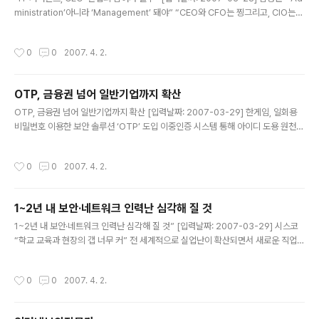
ministration’아니라 ‘Management’ 돼야” “CEO와 CFO는 찡그리고, CIO는
정신차릴 수 없을 만큼 바쁘고, 현업·관리자들은 관심도 없다.” 김성근 중앙대학교 교
수는 28일 ‘NEXCOM 2007 컨퍼런스’에서 ‘EA 기반 IT 거버넌스 추진방향 및 전
작성시간
0
0
2007. 4. 2.
략’에서 “이것이 우리나라 일반 기업의 IT 관리 기상도”라고 소개하며 “CEO·CFO
와 현업·관리자간의 연결고리가 끊어졌기 때문”이라고 설명했다. 김성근 교수는 “IT
관리는 기업경영에서 ‘관리(Management)’적인 측면으로 접근해야 하지만, 지금
OTP, 금융권 넘어 일반기업까지 확산
기업에서는 단순한 관리(Administration)에 그치고 있다”며, 그 이유로 IT..
글 내용
OTP, 금융권 넘어 일반기업까지 확산 [입력날짜: 2007-03-29] 한게임, 일회용
비밀번호 이용한 보안 솔루션 ‘OTP’ 도입 이중인증 시스템 통해 아이디 도용 원천
방지 기대 OTP 솔루션, 금융권을 넘어 다양한 기업들에 확산조짐 일회용비밀번호
생성기 OTP 솔루션이 금융권에서만 사용하는 것이 아니라, 고객의 개인정보보호나
작성시간
0
0
2007. 4. 2.
기업의 기술유출 방지 시스템의 일환으로 점차 각광을 받을 전망이다. NHN(대표 최
휘영)이 운영하는 인터넷 게임포털 한게임은 회원들의 정보보호 강화를 위해 일회용
비밀번호를 이용한 보안 솔루션인 OTP (One Time Password) 시스템을 적용
1~2년 내 보안·네트워크 인력난 심각해 질 것
한다고 29일 밝혔다. ‘OTP(One Time Password)’는 로그인 시 매번 다른 일회
글 내용
용 비밀번호를 이용해 타인에 의한 ..
1~2년 내 보안·네트워크 인력난 심각해 질 것” [입력날짜: 2007-03-29] 시스코
“학교 교육과 현장의 갭 너무 커” 전 세계적으로 실업난이 확산되면서 새로운 직업의
창출이 시급하다는 지적이 제기되고 있는 가운데, 정보보호와 무선 네트워크 분야는
앞으로 심각한 구인난을 겪게 될 것이며, 이 분야의 전문가 양성이 시급하다는 주장
작성시간
0
0
2007. 4. 2.
이 나왔다. 시스코시스템즈코리아의 최기영 상무는 28일 네트워킹 아카데미 및 보
안 기자간담회에서 “최근 IDC 보고서에 의하면 전 세계적으로 IT 관련 전문가의 수
요가 급속히 증가할 것이며, 특히 네트워크와 보안관련 전문가의 수요가 급증할