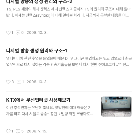
디지털 방송의 생성 원리와 구조-2
리 안의 내용만 참고하면 될 것이고, 우선은 최소 헤더 부분
글 내용
만 설명하도록 하겠다. 그림8 | PES 패킷 신텍스 다이어그
TS, PES 패킷의 헤더 신텍스 헤더 신텍스 지금까지 TS의 원리와 구조에 대해 알아
램(13813-1) PES 패킷 헤더의 필드 값은 다음과 같다. ◆
봤다. 이제는 신텍스(syntax)에 대해 알아볼 차례다. 지금까지 공부한 내용을 이해
packet_start_code_prefix : 패킷의 시작을 알리는 고
했기를 바란다. 만약 TS의 원리와 구조를 이해하지 못했다면 신텍스 부분으로 넘어
정된 값으로 ‘0000 ..
가서는 안 된다. 구조를 이해하지 못한 채 신텍스를 이해하려 하는 것은 잘못된 방법
작성시간
1
0
2008. 10. 3.
이다. 만약 신텍스를 완벽히 이해했다고 하더라도 구조를 이해하지 못했다면 그건 그
림조각 맞추기 퍼즐에서 하나하나의 그림조각 모두를 이해했지만, 그림조각을 하나
로 맞추어 완벽한 하나의 그림을 만들 수 없는 것과 같다고 할 수 있다. 그렇기 때문에
디지털 방송 생성 원리와 구조-1
지금까지 공부한 원리와 구조가 이해되지 않았다면 다시 한 번 차근차근히 읽어 본
글 내용
후 다음 부분으로 넘어가야 할 것이다. 샘플 TS 비..
멀티미디어 관련 수업을 들었을때 배운 DTV 그리곤 졸업하고는 잊고 있었으나 최근
업무적으로 다시 접하는 각종 방송기술들을 보면서 다시 한번 짚어보고자 ..^^ 전혀
관심없는사람은 이게 뭥미 할진 모르겠으나 나나름대로 앞으로 그냥 일기장처럼 필
요할때 써먹고자 다시 정리하는 시간을 가지도록 해야겠다 디지털 방송이 이뤄지면
작성시간
3
1
2008. 10. 3.
서 고화질의 TV가 탄생되었다. 잡음이 없는, 화면 떨림이 없는, 잔상이 없는 TV. 디
지털 방송은 수신이 제대로 되면 나오고, 수신이 미약하면 나오지 않는다. 아날로그
TV처럼 지지직거리면서라도 나오는 것이 아니다. 그것은 디지털이기 때문에 그렇
KTX에서 무선인터넷 사용해보기
다. 디지털 방송의 또 다른 특징 중의 하나가 EPG (Electronic Program Guide)
글 내용
를 제공한다는 것이다. EPG란 간단하게 말하..
이번 추석연휴는 유난히 짧네요. 몇달전에 예매 해놓은 기
차를 타고 다시 서울로 슝슝~ 창원->밀양 까진 무궁화호
타고 환승 밀양->서울까진 KTX... 무궁화호 탈땐 책좀 읽
다가 KTX로 환승한 후에는 컴퓨터를 꺼내서 인터넷 접속
작성시간
1
5
2008. 9. 15.
~~ KTX에서 무선인터넷 된다는 정보를 접해보곤 한번 써