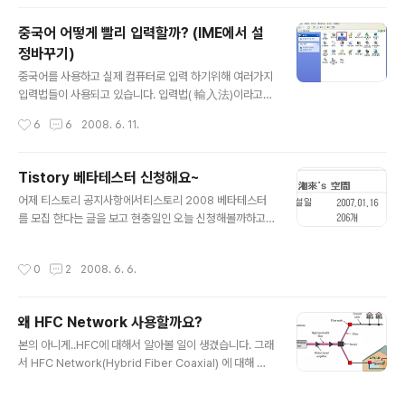
봐야지 싶어서 ㅋㅋ 무선인터넷을 잡아보니..몇개의 AP가
검색됩니다^^ 검색된 AP중에 제가 탄 열차는 12호차~!! 1
중국어 어떻게 빨리 입력할까? (IME에서 설
2호차를 탄 전 AP4에 접속하였습니다~ 열차 어디에 무선
정바꾸기)
인터넷 AP가 있는지 내릴때 두리번 해봤지만 못찾겠던걸
글 내용
요..ㅋㅋ 업로드/다운로드 속도는 꽝인듯 하지만 단순하게
중국어를 사용하고 실제 컴퓨터로 입력 하기위해 여러가지
웹서핑하기에는 무리없이 사용 가능하더군요. 그리고 결재
입력법들이 사용되고 있습니다. 입력법( 輸入法)이라고
방법은 여러가지가 있었는데 카드결재/휴대폰 소액결재/
하여 다양한 방법들이 있습니다. 검색을 통해보니 기존에
작성시간
6
6
2008. 6. 11.
직접 카드구입 저는 지나가는..
많은 분들이 중국어 입력법에 대해 소개해주셨네요^.^ 그중
에서도 가장 흔히 사용하는 윈도우 상에서 중국어 입력하
는 방법을 간단히 소개해볼까 합니다. 1. 시작 - 설정-제어
Tistory 베타테스터 신청해요~
판 클릭! 2. 언어탭을 누르시고 자세히 버튼을 클릭 3. 추가
글 내용
어제 티스토리 공지사항에서티스토리 2008 베타테스터
버튼을 아래 그림과 같이 클릭 4. 입력 언어창에 중국어 입
를 모집 한다는 글을 보고 현충일인 오늘 신청해볼까하고
력 언어 추가 5. 속성을 클릭하고 sentence -> word로
스샥스샥 1) 자격조건------> 어설프게 자격조건은 갖추
변환하고, Fuzzy input 설정하기 6. charset 설정시 간
었네요~ 티스토리에 가입한지 3개월 이상인 블로그 본인
체자 번체자 설정 변경 사용 가능 简，繁 으로 설정 변환
작성시간
0
2
2008. 6. 6.
이 운영하는 블로그에 작성한 글이 50개이상인 블로그 (펌
가능 7.아래와 같이 추가로 간/번체 변경가능한 아이콘이
글 및 간단한 링크 모음은 제외합니다.) 2) 글 작성시 반드
생..
시 필요한 내용 본인이 사용하는 사용 환경 (OS 및 인터넷
왜 HFC Network 사용할까요?
브라우저) 티스토리를 사용하면서 가장 좋았던 기능 티스
글 내용
토리를 사용하면서 가장 불편했던 기능 베타테스터가 되어
본의 아니게..HFC에 대해서 알아볼 일이 생겼습니다. 그래
야 하는 이유 -사용환경 Computer : Intel(R) Core(T
서 HFC Network(Hybrid Fiber Coaxial) 에 대해 간
M)2 CPU 6300, 2560MB RAM, OS : Microsoft Wi
단히 적어보자면.. 우선, 1. Backbone pipe로서 fiber를
ndows XP Professional (5.1 빌드 26..
사용하면 동축케이블만 사용하는 것보다 더 많은 데이터를