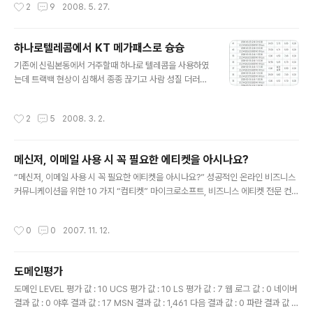
작성시간
2
9
2008. 5. 27.
전송할 수 있음 2. 높은 대역폭으로 인해 사용자가 주고받
는 쌍방향 데이터를 지원할 수 있음 3. 광섬유 케이블이 포
설된 기반시설 부분은 동축케이블보다 더 높은 신뢰도를
하나로텔레콤에서 KT 메가패스로 슝슝
가짐. 신뢰도는 쌍방향 데이터 전송 환경에서 중요도가 더
글 내용
큼 4. 광섬유 케이블은 지리적으로 인접한 회사들끼리 합
기존에 신림본동에서 거주할때 하나로 텔레콤을 사용하였
병되고 있는 케이블TV 또는 전화회사들을 상호 연결하는
는데 트랙백 현상이 심해서 종종 끊기고 사람 성질 더러워
데 더 효율적 A. CATV망에 광케이블을 도입한 양방향 C
졌지만 KT로 옮기고 싶어도 10M 급 밖에 되질 않아서 그
ATV 형태의 망 i. 방송국에서 광분배점(Fiber ..
대로 썼습니다 뭐 말이야 광랜100메가 급이라고 하지만
작성시간
2
5
2008. 3. 2.
동축케이블을 사용함으로서 어쩔수 없는 기술의 한계라고
하지만 사람 성질 더러워지게 위에 첨부파일처럼 속도측정
이 아예되질 않는 0.00 을 보면 미쳐버려요 송파쪽으로 이
메신저, 이메일 사용 시 꼭 필요한 에티켓을 아시나요?
사오고 나서 그대로 이전하여 쓰다가 이틀만에 KT FTTH
글 내용
로 바꾸었습니다 물론 위약금 없이 품질불만으로 3번 AS
“메신저, 이메일 사용 시 꼭 필요한 에티켓을 아시나요?” 성공적인 온라인 비즈니스
요청하고 쉽게 해지가 가능하더군요 FTTH도 상품이 여러
커뮤니케이션을 위한 10 가지 “컴티켓” 마이크로소프트, 비즈니스 에티켓 전문 컨설
가지가 있습니다. 이렇게 요금제가 있는데 한가지 팁(TIP)
턴트인 피니싱 아카데미와 공동으로 10가지 비즈니스 커뮤니케이션 요령 발표 [마
FTTH 설치가능 지역이 제한적이긴 하지만 FTTH 10M
이크로소프트, 2007/10/01] 각종 메신저와 이메일, 문자 메시지, 그리고 블로그 등
작성시간
0
0
2007. 11. 12.
라이트 요금 + MEGA TV 신청할..
과 같은 새로운 커뮤니케이션 방식들이 이제는 일상 생활에서뿐만 아니라 비즈니스
의 영역에서 필수적인 요소가 된지 오래다. 특히 이메일은 직접 만나서 진행하는 회
의나 전화보다 더욱 높은 빈도로 사용되고 있으며, 거의 모든 기업 환경에서 대부분
도메인평가
의 업무가 이메일을 통해 진행되고 있다고 해도 과언이 아니다. 그러나 이와 같이 핵
글 내용
심적인 의사소통 수단인 이메일, 메신저, 그리고 모바일 문..
도메인 LEVEL 평가 값 : 10 UCS 평가 값 : 10 LS 평가 값 : 7 웹 로그 값 : 0 네이버
결과 값 : 0 야후 결과 값 : 17 MSN 결과 값 : 1,461 다음 결과 값 : 0 파란 결과 값 :