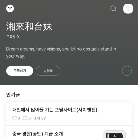
검색하기
티스토리
湘來和台妹
구독자
0
Dream dreams, have visions, and let no obstacle stand in
your way.
구독하기
방명록
신고하기 레이어
열기
인기글
대만에서 많이들 가는 포털사이트(서치엔진)
8
0
조회
39
중국 경찰(공안) 계급 소개