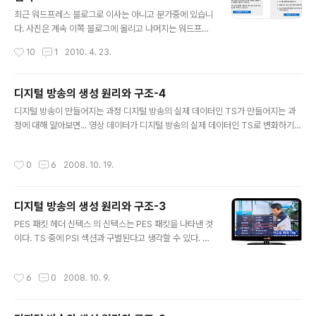
글 내용
최근 워드프레스 블로그로 이사는 아니고 분가중에 있습니
다. 사진은 계속 이쪽 블로그에 올리고 나머지는 워드프레
스로 가볼까해서 이리저리 공부중인데요. 역시나 사진에
작성시간
10
1
2010. 4. 23.
관심이 있다보니 flickr가 유독 끌리는게 사실입니다. 그래
서 최근에는 블로그에 Flickr API를 적용해보기 위해서 다
양한 테스트를 진행중에 Flickr에 대해서 간단히 정리해볼
디지털 방송의 생성 원리와 구조-4
까 합니다. 플리커는 온라인상에서 사진 관리 및 공유 할 수
글 내용
디지털 방송이 만들어지는 과정 디지털 방송의 실제 데이터인 TS가 만들어지는 과
있는 서비스입니다. 간단한 기능이라고 하면 사집업로드,
정에 대해 알아보면... 영상 데이터가 디지털 방송의 실제 데이터인 TS로 변화하기
사진관리, 친구맺기(=사진공유), 지도 등 다양한 기능을 제
위해 거치는 인코더와 생성(generator), 그리고 MUX에 대해 알아볼 것이다. 이 때
공하고 있는 서비스입니다. 그리고 인화, 사진집, 슬라이드
데이터가 어떤 식으로 변형되는지 변화 과정 또한 알아볼 것이고, 마지막으로 각각의
쇼와 같은 서비스도 제공하고 있으며, 다양한 Open API
작성시간
0
6
2008. 10. 19.
인코더와 MUX를 거치기 전과 거친 후의 변화되는 모양새를 살펴보는 시간을 디지
를 제공하고 있어 무궁무진하게 적용 할 수 있습니다. 이미
털 방송 TS의 생성 원리 우선 PES(Packetized Elementary Stream) 패킷이
지 업로드, 공유,..
무엇이고, TS가 무엇인가에 대해 알아보자. TS는 ‘Transport Stream’의 약자이
디지털 방송의 생성 원리와 구조-3
다. 즉, 디지털 방송을 전송하는 실제 데이터들의 연속적인 모임을 말하는 것이다. 방
글 내용
송사에서는 TS를 ..
PES 패킷 헤더 신텍스 의 신텍스는 PES 패킷을 나타낸 것
이다. TS 중에 PSI 섹션과 구별된다고 생각할 수 있다. TS
에서 PES 패킷을 찾는 방법은 TS 헤더의 PID 값 중 0x0
010~0x1FFF의 값을 갖는 것들이 PES 패킷이 될 수 있
작성시간
6
0
2008. 10. 9.
다. 물론 이중에 PSI 섹션의 NIT와 PMT도 포함될 수 있
음을 상기하고 구별해야 한다. 우선은 PES 패킷의 최소 헤
더 부분만을 이해하기 위해 에서 참고할 부분은 빨간 테두