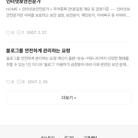
인터넷보안전문가
것”이라고 말했다. 최 상무는 “네트워크와 보안기술은 급속히 발전하고 있으나 전문
글 내용
가의 수는 턱없이 부족한 형편”이라며, “특히, 빠르게 ..
HOME > 인터넷보안전문가 > 자격종목 안내/일정 개요 및 검정기준 --- 인터넷보
안전문가란 서버를 보호하고 보안 설정, 보안분석, 해킹방지, 서버복구 등 서버에 대
한 해킹에 효과적으로 대처하고 정보를 보호할 수 있는 인터넷 보안 관련 기술력에
대한 자격이다. 자격명칭 검정기준 인터넷보안전문가 1급 Linux, Windows계열을
작성시간
0
1
2007. 2. 27.
기반으로 한 서버에서 인터넷 보안과 관련한 보안관리, 침해사고 대응, 해킹예방, 시
스템 분석 등의 전문능력을 검정 2급 Linux, Windows계열을 기반으로 한 서버에
서 인터넷 보안과 관련한 보안관리, 침해사고 분석 및 대처의 실무능력을 검정 응시
블로그를 안전하게 관리하는 요령
자격 --- 필기검정 1급 · 당협회 시행 해당종목 2급자격 소지자 · 전기,전자,통신,정
글 내용
보처리 직무분야 국가기술 자격취득자 중..
블로그를 안전하게 관리하는 요령 개인이 출판•방송•커뮤니티까지 다양한 형태를
취할 수 있는 1인 미디어 ‘블로그’ 이용자가 급증함에 따라 이와 관련된 보안 문제가
이슈로 떠오르고 있다. 대형 포털 사이트와 중소 인터넷 업체들이 블로그와 관련된
각종 서비스를 다양하게 제공하고 있어 누구나 손쉽게 블로그를 개설•운영할 수 있
작성시간
0
0
2007. 2. 25.
게 됐다. 하지만 이렇게 우후죽순 격으로 늘어나다 보니 실사용자보다는 잠자고 있는
계정도 상당한 비율을 차지하고 있는 실정이다. 최근 잠자고 있는 개인 블로그 관리
자가 오랜만에 자신의 블로그를 찾았는데 블로그가 인터넷 광고로 도배되었을 뿐 아
더보기
니라 관리자가 관리자 권한을 얻을 수 없어 접근이 금지 되어버린 상태로 방치된 블
로그가 발견되었다는 사례를 종종 접하게 된다. 이러한 일이 발생하는 ..
의안내
티스토리
로그인
고객센터