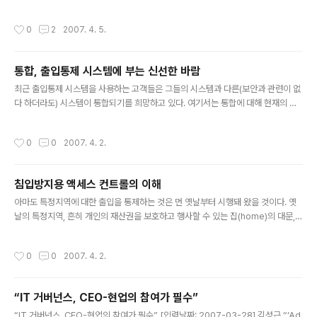
3 알타비스타 결과 값 : 17 검색엔진 통합 평가 값 : 1 TOTAL 도메인 가치 평가 금
액 : 원화 : 81,432 ＊환율 환산 금액은 하루 2번(오전, 오후) 환율로 적용됩니다.
작성시간
0
2
2007. 4. 5.
통합, 출입통제 시스템에 부는 신선한 바람
글 내용
최근 출입통제 시스템을 사용하는 고객들은 그들의 시스템과 다른(보안과 관련이 없
다 하더라도) 시스템이 통합되기를 희망하고 있다. 여기서는 통합에 대해 현재의 가
능성과 장점을 개략적으로 소개하고, 그것과 관련된 어려움과 여러 옵션별 비용을 설
명하도록 하겠다. ‘인터페이스’와 ‘통합’ 같은 용어들은 무엇이 달성될 수 있는지, 어
작성시간
0
0
2007. 4. 2.
떻게 달성될 수 있는지, 얼마나 많은 작업이 필요한지, 그리고 누가 그 작업을 해야 하
는지를 설명함에 있어 너무 모호한 단어들이다. 그러나 여기에서 통합이라는 용어는
‘두 가지 혹은 그 이상의 것이 더 효과적이 되도록 결합하는 것’을 의미하는 것으로 간
침입방지용 액세스 컨트롤의 이해
단하게 사용하도록 하겠다. 통합의 유형 여기에서 사용되는 ‘통합’이라는 용어를 좀
글 내용
더 쉽게 이해하기 위해서는 통합을 범주화함에 있어 여..
아마도 특정지역에 대한 출입을 통제하는 것은 먼 옛날부터 시행돼 왔을 것이다. 옛
날의 특정지역, 흔히 개인의 재산권을 보호하고 행사할 수 있는 집(home)의 대문,
담장, 관헌의 창고, 성(城)의 출입문 같은 곳에 열쇠나 빗장을 이용한 시건장치 등이
물리적 출입통제의 효시가 아니었을까 생각된다. 액세스 컨트롤 개론 이러한 근본적
작성시간
0
0
2007. 4. 2.
인 출입통제의 기본개념은 고도의 보안을 요구하는 현대에 이르러도 변함이 없다. 불
특정 다수의 출입을 제한하고, 인가된 인원이 인가된 시간대에 출입이 허용된 장소를
자유롭게 출입할 수 있도록 보장하며, 출입자 기록을 유지하고 사유재산권의 보호,
“IT 거버넌스, CEO-현업의 참여가 필수”
종업원의 안전, 정보유출 등의 위험요소로부터 재산, 인명, 정보 등을 효율적으로 보
글 내용
호관리 하기 위한 수단으로 이용되고 있는 것이다. 그 옛..
“IT 거버넌스, CEO-현업의 참여가 필수” [입력날짜: 2007-03-28] 김성근 “‘Ad