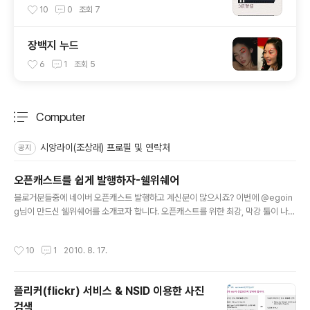
10
0
조회
7
장백지 누드
6
1
조회
5
Computer
분류 전체보기
주요 글 목록
시앙라이(조상래) 프로필 및 연락처
공지
오픈캐스트를 쉽게 발행하자-쉘위쉐어
글 내용
블로거분들중에 네이버 오픈캐스트 발행하고 계신분이 많으시죠? 이번에 @egoin
g님이 만드신 쉘위쉐어를 소개코자 합니다. 오픈캐스트를 위한 최강, 막강 툴이 나왔
습니다. 그건 바로 "쉘위쉐어" 입니다. 쉘위댄스에서 영감을 얻었다고 하는 쉘위세어
는 자신이 보고 좋았던 컨텐츠를 많은 사람과 나누기 위해 개발이 되었죠. 태터앤미
작성시간
10
1
2010. 8. 17.
디어 개발팀장님 @egoing 이 만드신 "쉘위쉐어"는 오픈캐스트를 획기적으로 쉽게
발행할 수 있게 만들었습니다. 크롬이나 파이어폭스에서 설치를 하면 네이버 오픈캐
스트 창에 새로운 기능이 추가 되어 RSS를 통해 쉽게 발행할 수 있죠 또한 한RSS나
플리커(flickr) 서비스 & NSID 이용한 사진
구글리더에 버튼이 생겨서 한번의 클릭으로 바로 링크 하나를 생성할 수 있습니다.
검색
크롬에서는 바로 설치가능하며, 파이어폭스에서는 그리스몽키를..