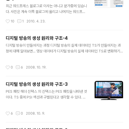
글 내용
최근 워드프레스 블로그로 이사는 아니고 분가중에 있습니
다. 사진은 계속 이쪽 블로그에 올리고 나머지는 워드프레
스로 가볼까해서 이리저리 공부중인데요. 역시나 사진에
작성시간
10
1
2010. 4. 23.
관심이 있다보니 flickr가 유독 끌리는게 사실입니다. 그래
서 최근에는 블로그에 Flickr API를 적용해보기 위해서 다
양한 테스트를 진행중에 Flickr에 대해서 간단히 정리해볼
디지털 방송의 생성 원리와 구조-4
까 합니다. 플리커는 온라인상에서 사진 관리 및 공유 할 수
글 내용
디지털 방송이 만들어지는 과정 디지털 방송의 실제 데이터인 TS가 만들어지는 과
있는 서비스입니다. 간단한 기능이라고 하면 사집업로드,
정에 대해 알아보면... 영상 데이터가 디지털 방송의 실제 데이터인 TS로 변화하기
사진관리, 친구맺기(=사진공유), 지도 등 다양한 기능을 제
위해 거치는 인코더와 생성(generator), 그리고 MUX에 대해 알아볼 것이다. 이 때
공하고 있는 서비스입니다. 그리고 인화, 사진집, 슬라이드
데이터가 어떤 식으로 변형되는지 변화 과정 또한 알아볼 것이고, 마지막으로 각각의
쇼와 같은 서비스도 제공하고 있으며, 다양한 Open API
작성시간
0
6
2008. 10. 19.
인코더와 MUX를 거치기 전과 거친 후의 변화되는 모양새를 살펴보는 시간을 디지
를 제공하고 있어 무궁무진하게 적용 할 수 있습니다. 이미
털 방송 TS의 생성 원리 우선 PES(Packetized Elementary Stream) 패킷이
지 업로드, 공유,..
무엇이고, TS가 무엇인가에 대해 알아보자. TS는 ‘Transport Stream’의 약자이
디지털 방송의 생성 원리와 구조-3
다. 즉, 디지털 방송을 전송하는 실제 데이터들의 연속적인 모임을 말하는 것이다. 방
글 내용
송사에서는 TS를 ..
PES 패킷 헤더 신텍스 의 신텍스는 PES 패킷을 나타낸 것
이다. TS 중에 PSI 섹션과 구별된다고 생각할 수 있다. TS
에서 PES 패킷을 찾는 방법은 TS 헤더의 PID 값 중 0x0
010~0x1FFF의 값을 갖는 것들이 PES 패킷이 될 수 있
작성시간
6
0
2008. 10. 9.
다. 물론 이중에 PSI 섹션의 NIT와 PMT도 포함될 수 있
음을 상기하고 구별해야 한다. 우선은 PES 패킷의 최소 헤
더 부분만을 이해하기 위해 에서 참고할 부분은 빨간 테두