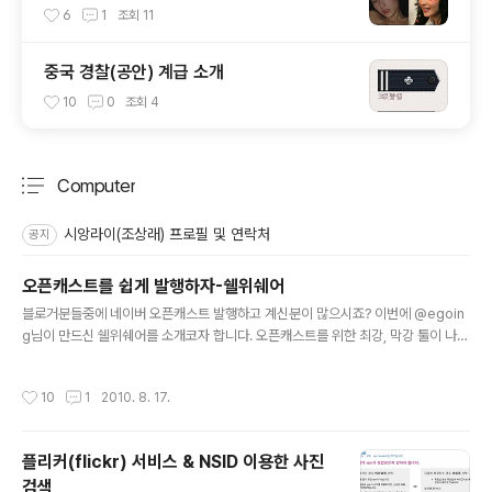
6
1
조회
11
중국 경찰(공안) 계급 소개
10
0
조회
4
Computer
분류 전체보기
주요 글 목록
시앙라이(조상래) 프로필 및 연락처
공지
오픈캐스트를 쉽게 발행하자-쉘위쉐어
글 내용
블로거분들중에 네이버 오픈캐스트 발행하고 계신분이 많으시죠? 이번에 @egoin
g님이 만드신 쉘위쉐어를 소개코자 합니다. 오픈캐스트를 위한 최강, 막강 툴이 나왔
습니다. 그건 바로 "쉘위쉐어" 입니다. 쉘위댄스에서 영감을 얻었다고 하는 쉘위세어
는 자신이 보고 좋았던 컨텐츠를 많은 사람과 나누기 위해 개발이 되었죠. 태터앤미
작성시간
10
1
2010. 8. 17.
디어 개발팀장님 @egoing 이 만드신 "쉘위쉐어"는 오픈캐스트를 획기적으로 쉽게
발행할 수 있게 만들었습니다. 크롬이나 파이어폭스에서 설치를 하면 네이버 오픈캐
스트 창에 새로운 기능이 추가 되어 RSS를 통해 쉽게 발행할 수 있죠 또한 한RSS나
플리커(flickr) 서비스 & NSID 이용한 사진
구글리더에 버튼이 생겨서 한번의 클릭으로 바로 링크 하나를 생성할 수 있습니다.
검색
크롬에서는 바로 설치가능하며, 파이어폭스에서는 그리스몽키를..