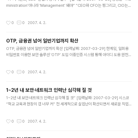
ministration’아니라 ‘Management’ 돼야” “CEO와 CFO는 찡그리고, CIO는
정신차릴 수 없을 만큼 바쁘고, 현업·관리자들은 관심도 없다.” 김성근 중앙대학교 교
수는 28일 ‘NEXCOM 2007 컨퍼런스’에서 ‘EA 기반 IT 거버넌스 추진방향 및 전
작성시간
0
0
2007. 4. 2.
략’에서 “이것이 우리나라 일반 기업의 IT 관리 기상도”라고 소개하며 “CEO·CFO
와 현업·관리자간의 연결고리가 끊어졌기 때문”이라고 설명했다. 김성근 교수는 “IT
관리는 기업경영에서 ‘관리(Management)’적인 측면으로 접근해야 하지만, 지금
OTP, 금융권 넘어 일반기업까지 확산
기업에서는 단순한 관리(Administration)에 그치고 있다”며, 그 이유로 IT..
글 내용
OTP, 금융권 넘어 일반기업까지 확산 [입력날짜: 2007-03-29] 한게임, 일회용
비밀번호 이용한 보안 솔루션 ‘OTP’ 도입 이중인증 시스템 통해 아이디 도용 원천
방지 기대 OTP 솔루션, 금융권을 넘어 다양한 기업들에 확산조짐 일회용비밀번호
생성기 OTP 솔루션이 금융권에서만 사용하는 것이 아니라, 고객의 개인정보보호나
작성시간
0
0
2007. 4. 2.
기업의 기술유출 방지 시스템의 일환으로 점차 각광을 받을 전망이다. NHN(대표 최
휘영)이 운영하는 인터넷 게임포털 한게임은 회원들의 정보보호 강화를 위해 일회용
비밀번호를 이용한 보안 솔루션인 OTP (One Time Password) 시스템을 적용
1~2년 내 보안·네트워크 인력난 심각해 질 것
한다고 29일 밝혔다. ‘OTP(One Time Password)’는 로그인 시 매번 다른 일회
글 내용
용 비밀번호를 이용해 타인에 의한 ..
1~2년 내 보안·네트워크 인력난 심각해 질 것” [입력날짜: 2007-03-29] 시스코
“학교 교육과 현장의 갭 너무 커” 전 세계적으로 실업난이 확산되면서 새로운 직업의
창출이 시급하다는 지적이 제기되고 있는 가운데, 정보보호와 무선 네트워크 분야는
앞으로 심각한 구인난을 겪게 될 것이며, 이 분야의 전문가 양성이 시급하다는 주장
작성시간
0
0
2007. 4. 2.
이 나왔다. 시스코시스템즈코리아의 최기영 상무는 28일 네트워킹 아카데미 및 보
안 기자간담회에서 “최근 IDC 보고서에 의하면 전 세계적으로 IT 관련 전문가의 수
요가 급속히 증가할 것이며, 특히 네트워크와 보안관련 전문가의 수요가 급증할