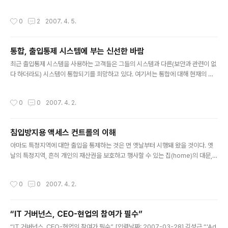
3 알타비스타 결과 값 : 17 검색엔진 통합 평가 값 : 1 TOTAL 도메인 가치 평가 금
액 : 원화 : 81,432 ＊환율 환산 금액은 하루 2번(오전, 오후) 환율로 적용됩니다.
작성시간
0
2
2007. 4. 5.
통합, 출입통제 시스템에 부는 신선한 바람
글 내용
최근 출입통제 시스템을 사용하는 고객들은 그들의 시스템과 다른(보안과 관련이 없
다 하더라도) 시스템이 통합되기를 희망하고 있다. 여기서는 통합에 대해 현재의 가
능성과 장점을 개략적으로 소개하고, 그것과 관련된 어려움과 여러 옵션별 비용을 설
명하도록 하겠다. ‘인터페이스’와 ‘통합’ 같은 용어들은 무엇이 달성될 수 있는지, 어
작성시간
0
0
2007. 4. 2.
떻게 달성될 수 있는지, 얼마나 많은 작업이 필요한지, 그리고 누가 그 작업을 해야 하
는지를 설명함에 있어 너무 모호한 단어들이다. 그러나 여기에서 통합이라는 용어는
‘두 가지 혹은 그 이상의 것이 더 효과적이 되도록 결합하는 것’을 의미하는 것으로 간
침입방지용 액세스 컨트롤의 이해
단하게 사용하도록 하겠다. 통합의 유형 여기에서 사용되는 ‘통합’이라는 용어를 좀
글 내용
더 쉽게 이해하기 위해서는 통합을 범주화함에 있어 여..
아마도 특정지역에 대한 출입을 통제하는 것은 먼 옛날부터 시행돼 왔을 것이다. 옛
날의 특정지역, 흔히 개인의 재산권을 보호하고 행사할 수 있는 집(home)의 대문,
담장, 관헌의 창고, 성(城)의 출입문 같은 곳에 열쇠나 빗장을 이용한 시건장치 등이
물리적 출입통제의 효시가 아니었을까 생각된다. 액세스 컨트롤 개론 이러한 근본적
작성시간
0
0
2007. 4. 2.
인 출입통제의 기본개념은 고도의 보안을 요구하는 현대에 이르러도 변함이 없다. 불
특정 다수의 출입을 제한하고, 인가된 인원이 인가된 시간대에 출입이 허용된 장소를
자유롭게 출입할 수 있도록 보장하며, 출입자 기록을 유지하고 사유재산권의 보호,
“IT 거버넌스, CEO-현업의 참여가 필수”
종업원의 안전, 정보유출 등의 위험요소로부터 재산, 인명, 정보 등을 효율적으로 보
글 내용
호관리 하기 위한 수단으로 이용되고 있는 것이다. 그 옛..
“IT 거버넌스, CEO-현업의 참여가 필수” [입력날짜: 2007-03-28] 김성근 “‘Ad