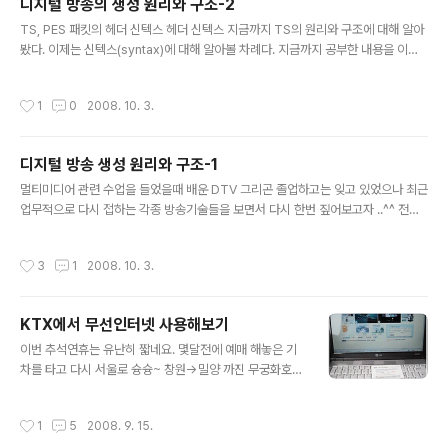
디지털 방송의 생성 원리와 구조-2
리 안의 내용만 참고하면 될 것이고, 우선은 최소 헤더 부분
글 내용
만 설명하도록 하겠다. 그림8 | PES 패킷 신텍스 다이어그
TS, PES 패킷의 헤더 신텍스 헤더 신텍스 지금까지 TS의 원리와 구조에 대해 알아
램(13813-1) PES 패킷 헤더의 필드 값은 다음과 같다. ◆
봤다. 이제는 신텍스(syntax)에 대해 알아볼 차례다. 지금까지 공부한 내용을 이해
packet_start_code_prefix : 패킷의 시작을 알리는 고
했기를 바란다. 만약 TS의 원리와 구조를 이해하지 못했다면 신텍스 부분으로 넘어
정된 값으로 ‘0000 ..
가서는 안 된다. 구조를 이해하지 못한 채 신텍스를 이해하려 하는 것은 잘못된 방법
작성시간
1
0
2008. 10. 3.
이다. 만약 신텍스를 완벽히 이해했다고 하더라도 구조를 이해하지 못했다면 그건 그
림조각 맞추기 퍼즐에서 하나하나의 그림조각 모두를 이해했지만, 그림조각을 하나
로 맞추어 완벽한 하나의 그림을 만들 수 없는 것과 같다고 할 수 있다. 그렇기 때문에
디지털 방송 생성 원리와 구조-1
지금까지 공부한 원리와 구조가 이해되지 않았다면 다시 한 번 차근차근히 읽어 본
글 내용
후 다음 부분으로 넘어가야 할 것이다. 샘플 TS 비..
멀티미디어 관련 수업을 들었을때 배운 DTV 그리곤 졸업하고는 잊고 있었으나 최근
업무적으로 다시 접하는 각종 방송기술들을 보면서 다시 한번 짚어보고자 ..^^ 전혀
관심없는사람은 이게 뭥미 할진 모르겠으나 나나름대로 앞으로 그냥 일기장처럼 필
요할때 써먹고자 다시 정리하는 시간을 가지도록 해야겠다 디지털 방송이 이뤄지면
작성시간
3
1
2008. 10. 3.
서 고화질의 TV가 탄생되었다. 잡음이 없는, 화면 떨림이 없는, 잔상이 없는 TV. 디
지털 방송은 수신이 제대로 되면 나오고, 수신이 미약하면 나오지 않는다. 아날로그
TV처럼 지지직거리면서라도 나오는 것이 아니다. 그것은 디지털이기 때문에 그렇
KTX에서 무선인터넷 사용해보기
다. 디지털 방송의 또 다른 특징 중의 하나가 EPG (Electronic Program Guide)
글 내용
를 제공한다는 것이다. EPG란 간단하게 말하..
이번 추석연휴는 유난히 짧네요. 몇달전에 예매 해놓은 기
차를 타고 다시 서울로 슝슝~ 창원->밀양 까진 무궁화호
타고 환승 밀양->서울까진 KTX... 무궁화호 탈땐 책좀 읽
다가 KTX로 환승한 후에는 컴퓨터를 꺼내서 인터넷 접속
작성시간
1
5
2008. 9. 15.
~~ KTX에서 무선인터넷 된다는 정보를 접해보곤 한번 써