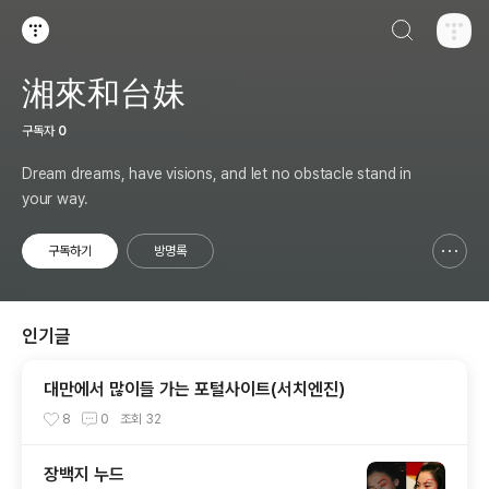
검색하기
티스토리
湘來和台妹
구독자
0
Dream dreams, have visions, and let no obstacle stand in
your way.
구독하기
방명록
신고하기 레이어
열기
인기글
대만에서 많이들 가는 포털사이트(서치엔진)
8
0
조회
32
장백지 누드