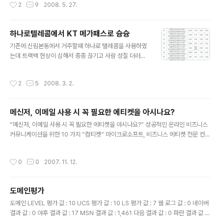
작성시간
2
9
2008. 5. 27.
전송할 수 있음 2. 높은 대역폭으로 인해 사용자가 주고받
는 쌍방향 데이터를 지원할 수 있음 3. 광섬유 케이블이 포
설된 기반시설 부분은 동축케이블보다 더 높은 신뢰도를
하나로텔레콤에서 KT 메가패스로 슝슝
가짐. 신뢰도는 쌍방향 데이터 전송 환경에서 중요도가 더
글 내용
큼 4. 광섬유 케이블은 지리적으로 인접한 회사들끼리 합
기존에 신림본동에서 거주할때 하나로 텔레콤을 사용하였
병되고 있는 케이블TV 또는 전화회사들을 상호 연결하는
는데 트랙백 현상이 심해서 종종 끊기고 사람 성질 더러워
데 더 효율적 A. CATV망에 광케이블을 도입한 양방향 C
졌지만 KT로 옮기고 싶어도 10M 급 밖에 되질 않아서 그
ATV 형태의 망 i. 방송국에서 광분배점(Fiber ..
대로 썼습니다 뭐 말이야 광랜100메가 급이라고 하지만
작성시간
2
5
2008. 3. 2.
동축케이블을 사용함으로서 어쩔수 없는 기술의 한계라고
하지만 사람 성질 더러워지게 위에 첨부파일처럼 속도측정
이 아예되질 않는 0.00 을 보면 미쳐버려요 송파쪽으로 이
메신저, 이메일 사용 시 꼭 필요한 에티켓을 아시나요?
사오고 나서 그대로 이전하여 쓰다가 이틀만에 KT FTTH
글 내용
로 바꾸었습니다 물론 위약금 없이 품질불만으로 3번 AS
“메신저, 이메일 사용 시 꼭 필요한 에티켓을 아시나요?” 성공적인 온라인 비즈니스
요청하고 쉽게 해지가 가능하더군요 FTTH도 상품이 여러
커뮤니케이션을 위한 10 가지 “컴티켓” 마이크로소프트, 비즈니스 에티켓 전문 컨설
가지가 있습니다. 이렇게 요금제가 있는데 한가지 팁(TIP)
턴트인 피니싱 아카데미와 공동으로 10가지 비즈니스 커뮤니케이션 요령 발표 [마
FTTH 설치가능 지역이 제한적이긴 하지만 FTTH 10M
이크로소프트, 2007/10/01] 각종 메신저와 이메일, 문자 메시지, 그리고 블로그 등
작성시간
0
0
2007. 11. 12.
라이트 요금 + MEGA TV 신청할..
과 같은 새로운 커뮤니케이션 방식들이 이제는 일상 생활에서뿐만 아니라 비즈니스
의 영역에서 필수적인 요소가 된지 오래다. 특히 이메일은 직접 만나서 진행하는 회
의나 전화보다 더욱 높은 빈도로 사용되고 있으며, 거의 모든 기업 환경에서 대부분
도메인평가
의 업무가 이메일을 통해 진행되고 있다고 해도 과언이 아니다. 그러나 이와 같이 핵
글 내용
심적인 의사소통 수단인 이메일, 메신저, 그리고 모바일 문..
도메인 LEVEL 평가 값 : 10 UCS 평가 값 : 10 LS 평가 값 : 7 웹 로그 값 : 0 네이버
결과 값 : 0 야후 결과 값 : 17 MSN 결과 값 : 1,461 다음 결과 값 : 0 파란 결과 값 :