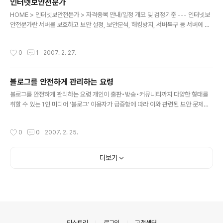
인터넷보안전문가
것”이라고 말했다. 최 상무는 “네트워크와 보안기술은 급속히 발전하고 있으나 전문
글 내용
가의 수는 턱없이 부족한 형편”이라며, “특히, 빠르게 ..
HOME > 인터넷보안전문가 > 자격종목 안내/일정 개요 및 검정기준 --- 인터넷보
안전문가란 서버를 보호하고 보안 설정, 보안분석, 해킹방지, 서버복구 등 서버에 대
한 해킹에 효과적으로 대처하고 정보를 보호할 수 있는 인터넷 보안 관련 기술력에
대한 자격이다. 자격명칭 검정기준 인터넷보안전문가 1급 Linux, Windows계열을
작성시간
0
1
2007. 2. 27.
기반으로 한 서버에서 인터넷 보안과 관련한 보안관리, 침해사고 대응, 해킹예방, 시
스템 분석 등의 전문능력을 검정 2급 Linux, Windows계열을 기반으로 한 서버에
서 인터넷 보안과 관련한 보안관리, 침해사고 분석 및 대처의 실무능력을 검정 응시
블로그를 안전하게 관리하는 요령
자격 --- 필기검정 1급 · 당협회 시행 해당종목 2급자격 소지자 · 전기,전자,통신,정
글 내용
보처리 직무분야 국가기술 자격취득자 중..
블로그를 안전하게 관리하는 요령 개인이 출판•방송•커뮤니티까지 다양한 형태를
취할 수 있는 1인 미디어 ‘블로그’ 이용자가 급증함에 따라 이와 관련된 보안 문제가
이슈로 떠오르고 있다. 대형 포털 사이트와 중소 인터넷 업체들이 블로그와 관련된
각종 서비스를 다양하게 제공하고 있어 누구나 손쉽게 블로그를 개설•운영할 수 있
작성시간
0
0
2007. 2. 25.
게 됐다. 하지만 이렇게 우후죽순 격으로 늘어나다 보니 실사용자보다는 잠자고 있는
계정도 상당한 비율을 차지하고 있는 실정이다. 최근 잠자고 있는 개인 블로그 관리
자가 오랜만에 자신의 블로그를 찾았는데 블로그가 인터넷 광고로 도배되었을 뿐 아
더보기
니라 관리자가 관리자 권한을 얻을 수 없어 접근이 금지 되어버린 상태로 방치된 블
로그가 발견되었다는 사례를 종종 접하게 된다. 이러한 일이 발생하는 ..
의안내
티스토리
로그인
고객센터