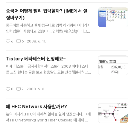
봐야지 싶어서 ㅋㅋ 무선인터넷을 잡아보니..몇개의 AP가
검색됩니다^^ 검색된 AP중에 제가 탄 열차는 12호차~!! 1
중국어 어떻게 빨리 입력할까? (IME에서 설
2호차를 탄 전 AP4에 접속하였습니다~ 열차 어디에 무선
정바꾸기)
인터넷 AP가 있는지 내릴때 두리번 해봤지만 못찾겠던걸
글 내용
요..ㅋㅋ 업로드/다운로드 속도는 꽝인듯 하지만 단순하게
중국어를 사용하고 실제 컴퓨터로 입력 하기위해 여러가지
웹서핑하기에는 무리없이 사용 가능하더군요. 그리고 결재
입력법들이 사용되고 있습니다. 입력법( 輸入法)이라고
방법은 여러가지가 있었는데 카드결재/휴대폰 소액결재/
하여 다양한 방법들이 있습니다. 검색을 통해보니 기존에
작성시간
6
6
2008. 6. 11.
직접 카드구입 저는 지나가는..
많은 분들이 중국어 입력법에 대해 소개해주셨네요^.^ 그중
에서도 가장 흔히 사용하는 윈도우 상에서 중국어 입력하
는 방법을 간단히 소개해볼까 합니다. 1. 시작 - 설정-제어
Tistory 베타테스터 신청해요~
판 클릭! 2. 언어탭을 누르시고 자세히 버튼을 클릭 3. 추가
글 내용
어제 티스토리 공지사항에서티스토리 2008 베타테스터
버튼을 아래 그림과 같이 클릭 4. 입력 언어창에 중국어 입
를 모집 한다는 글을 보고 현충일인 오늘 신청해볼까하고
력 언어 추가 5. 속성을 클릭하고 sentence -> word로
스샥스샥 1) 자격조건------> 어설프게 자격조건은 갖추
변환하고, Fuzzy input 설정하기 6. charset 설정시 간
었네요~ 티스토리에 가입한지 3개월 이상인 블로그 본인
체자 번체자 설정 변경 사용 가능 简，繁 으로 설정 변환
작성시간
0
2
2008. 6. 6.
이 운영하는 블로그에 작성한 글이 50개이상인 블로그 (펌
가능 7.아래와 같이 추가로 간/번체 변경가능한 아이콘이
글 및 간단한 링크 모음은 제외합니다.) 2) 글 작성시 반드
생..
시 필요한 내용 본인이 사용하는 사용 환경 (OS 및 인터넷
왜 HFC Network 사용할까요?
브라우저) 티스토리를 사용하면서 가장 좋았던 기능 티스
글 내용
토리를 사용하면서 가장 불편했던 기능 베타테스터가 되어
본의 아니게..HFC에 대해서 알아볼 일이 생겼습니다. 그래
야 하는 이유 -사용환경 Computer : Intel(R) Core(T
서 HFC Network(Hybrid Fiber Coaxial) 에 대해 간
M)2 CPU 6300, 2560MB RAM, OS : Microsoft Wi
단히 적어보자면.. 우선, 1. Backbone pipe로서 fiber를
ndows XP Professional (5.1 빌드 26..
사용하면 동축케이블만 사용하는 것보다 더 많은 데이터를