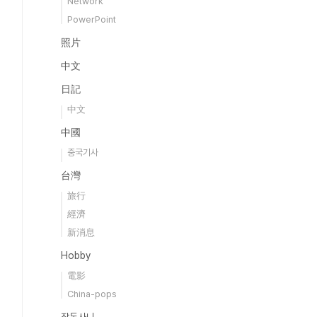
Network
PowerPoint
照片
中文
日記
中文
中國
중국기사
台灣
旅行
經濟
新消息
Hobby
電影
China-pops