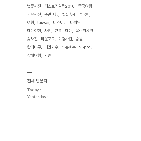
벚꽃사진
티스토리달력2010
중국여행
가을사진
주말여행
벚꽃축제
중국어
여행
taiwan
티스토리
타이완
대만여행
사진
단풍
대만
올림픽공원
꽃사진
타운포토
야경사진
중음
왕따나무
대만가수
석촌호수
S5pro
상해여행
가을
전체 방문자
Today :
Yesterday :