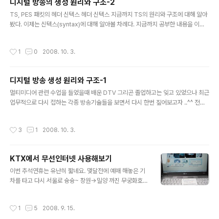
디지털 방송의 생성 원리와 구조-2
리 안의 내용만 참고하면 될 것이고, 우선은 최소 헤더 부분
글 내용
만 설명하도록 하겠다. 그림8 | PES 패킷 신텍스 다이어그
TS, PES 패킷의 헤더 신텍스 헤더 신텍스 지금까지 TS의 원리와 구조에 대해 알아
램(13813-1) PES 패킷 헤더의 필드 값은 다음과 같다. ◆
봤다. 이제는 신텍스(syntax)에 대해 알아볼 차례다. 지금까지 공부한 내용을 이해
packet_start_code_prefix : 패킷의 시작을 알리는 고
했기를 바란다. 만약 TS의 원리와 구조를 이해하지 못했다면 신텍스 부분으로 넘어
정된 값으로 ‘0000 ..
가서는 안 된다. 구조를 이해하지 못한 채 신텍스를 이해하려 하는 것은 잘못된 방법
작성시간
1
0
2008. 10. 3.
이다. 만약 신텍스를 완벽히 이해했다고 하더라도 구조를 이해하지 못했다면 그건 그
림조각 맞추기 퍼즐에서 하나하나의 그림조각 모두를 이해했지만, 그림조각을 하나
로 맞추어 완벽한 하나의 그림을 만들 수 없는 것과 같다고 할 수 있다. 그렇기 때문에
디지털 방송 생성 원리와 구조-1
지금까지 공부한 원리와 구조가 이해되지 않았다면 다시 한 번 차근차근히 읽어 본
글 내용
후 다음 부분으로 넘어가야 할 것이다. 샘플 TS 비..
멀티미디어 관련 수업을 들었을때 배운 DTV 그리곤 졸업하고는 잊고 있었으나 최근
업무적으로 다시 접하는 각종 방송기술들을 보면서 다시 한번 짚어보고자 ..^^ 전혀
관심없는사람은 이게 뭥미 할진 모르겠으나 나나름대로 앞으로 그냥 일기장처럼 필
요할때 써먹고자 다시 정리하는 시간을 가지도록 해야겠다 디지털 방송이 이뤄지면
작성시간
3
1
2008. 10. 3.
서 고화질의 TV가 탄생되었다. 잡음이 없는, 화면 떨림이 없는, 잔상이 없는 TV. 디
지털 방송은 수신이 제대로 되면 나오고, 수신이 미약하면 나오지 않는다. 아날로그
TV처럼 지지직거리면서라도 나오는 것이 아니다. 그것은 디지털이기 때문에 그렇
KTX에서 무선인터넷 사용해보기
다. 디지털 방송의 또 다른 특징 중의 하나가 EPG (Electronic Program Guide)
글 내용
를 제공한다는 것이다. EPG란 간단하게 말하..
이번 추석연휴는 유난히 짧네요. 몇달전에 예매 해놓은 기
차를 타고 다시 서울로 슝슝~ 창원->밀양 까진 무궁화호
타고 환승 밀양->서울까진 KTX... 무궁화호 탈땐 책좀 읽
다가 KTX로 환승한 후에는 컴퓨터를 꺼내서 인터넷 접속
작성시간
1
5
2008. 9. 15.
~~ KTX에서 무선인터넷 된다는 정보를 접해보곤 한번 써