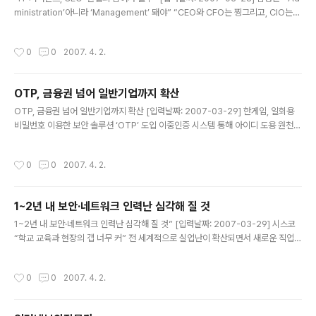
ministration’아니라 ‘Management’ 돼야” “CEO와 CFO는 찡그리고, CIO는
정신차릴 수 없을 만큼 바쁘고, 현업·관리자들은 관심도 없다.” 김성근 중앙대학교 교
수는 28일 ‘NEXCOM 2007 컨퍼런스’에서 ‘EA 기반 IT 거버넌스 추진방향 및 전
작성시간
0
0
2007. 4. 2.
략’에서 “이것이 우리나라 일반 기업의 IT 관리 기상도”라고 소개하며 “CEO·CFO
와 현업·관리자간의 연결고리가 끊어졌기 때문”이라고 설명했다. 김성근 교수는 “IT
관리는 기업경영에서 ‘관리(Management)’적인 측면으로 접근해야 하지만, 지금
OTP, 금융권 넘어 일반기업까지 확산
기업에서는 단순한 관리(Administration)에 그치고 있다”며, 그 이유로 IT..
글 내용
OTP, 금융권 넘어 일반기업까지 확산 [입력날짜: 2007-03-29] 한게임, 일회용
비밀번호 이용한 보안 솔루션 ‘OTP’ 도입 이중인증 시스템 통해 아이디 도용 원천
방지 기대 OTP 솔루션, 금융권을 넘어 다양한 기업들에 확산조짐 일회용비밀번호
생성기 OTP 솔루션이 금융권에서만 사용하는 것이 아니라, 고객의 개인정보보호나
작성시간
0
0
2007. 4. 2.
기업의 기술유출 방지 시스템의 일환으로 점차 각광을 받을 전망이다. NHN(대표 최
휘영)이 운영하는 인터넷 게임포털 한게임은 회원들의 정보보호 강화를 위해 일회용
비밀번호를 이용한 보안 솔루션인 OTP (One Time Password) 시스템을 적용
1~2년 내 보안·네트워크 인력난 심각해 질 것
한다고 29일 밝혔다. ‘OTP(One Time Password)’는 로그인 시 매번 다른 일회
글 내용
용 비밀번호를 이용해 타인에 의한 ..
1~2년 내 보안·네트워크 인력난 심각해 질 것” [입력날짜: 2007-03-29] 시스코
“학교 교육과 현장의 갭 너무 커” 전 세계적으로 실업난이 확산되면서 새로운 직업의
창출이 시급하다는 지적이 제기되고 있는 가운데, 정보보호와 무선 네트워크 분야는
앞으로 심각한 구인난을 겪게 될 것이며, 이 분야의 전문가 양성이 시급하다는 주장
작성시간
0
0
2007. 4. 2.
이 나왔다. 시스코시스템즈코리아의 최기영 상무는 28일 네트워킹 아카데미 및 보
안 기자간담회에서 “최근 IDC 보고서에 의하면 전 세계적으로 IT 관련 전문가의 수
요가 급속히 증가할 것이며, 특히 네트워크와 보안관련 전문가의 수요가 급증할