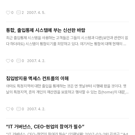
3 알타비스타 결과 값 : 17 검색엔진 통합 평가 값 : 1 TOTAL 도메인 가치 평가 금
액 : 원화 : 81,432 ＊환율 환산 금액은 하루 2번(오전, 오후) 환율로 적용됩니다.
작성시간
0
2
2007. 4. 5.
통합, 출입통제 시스템에 부는 신선한 바람
글 내용
최근 출입통제 시스템을 사용하는 고객들은 그들의 시스템과 다른(보안과 관련이 없
다 하더라도) 시스템이 통합되기를 희망하고 있다. 여기서는 통합에 대해 현재의 가
능성과 장점을 개략적으로 소개하고, 그것과 관련된 어려움과 여러 옵션별 비용을 설
명하도록 하겠다. ‘인터페이스’와 ‘통합’ 같은 용어들은 무엇이 달성될 수 있는지, 어
작성시간
0
0
2007. 4. 2.
떻게 달성될 수 있는지, 얼마나 많은 작업이 필요한지, 그리고 누가 그 작업을 해야 하
는지를 설명함에 있어 너무 모호한 단어들이다. 그러나 여기에서 통합이라는 용어는
‘두 가지 혹은 그 이상의 것이 더 효과적이 되도록 결합하는 것’을 의미하는 것으로 간
침입방지용 액세스 컨트롤의 이해
단하게 사용하도록 하겠다. 통합의 유형 여기에서 사용되는 ‘통합’이라는 용어를 좀
글 내용
더 쉽게 이해하기 위해서는 통합을 범주화함에 있어 여..
아마도 특정지역에 대한 출입을 통제하는 것은 먼 옛날부터 시행돼 왔을 것이다. 옛
날의 특정지역, 흔히 개인의 재산권을 보호하고 행사할 수 있는 집(home)의 대문,
담장, 관헌의 창고, 성(城)의 출입문 같은 곳에 열쇠나 빗장을 이용한 시건장치 등이
물리적 출입통제의 효시가 아니었을까 생각된다. 액세스 컨트롤 개론 이러한 근본적
작성시간
0
0
2007. 4. 2.
인 출입통제의 기본개념은 고도의 보안을 요구하는 현대에 이르러도 변함이 없다. 불
특정 다수의 출입을 제한하고, 인가된 인원이 인가된 시간대에 출입이 허용된 장소를
자유롭게 출입할 수 있도록 보장하며, 출입자 기록을 유지하고 사유재산권의 보호,
“IT 거버넌스, CEO-현업의 참여가 필수”
종업원의 안전, 정보유출 등의 위험요소로부터 재산, 인명, 정보 등을 효율적으로 보
글 내용
호관리 하기 위한 수단으로 이용되고 있는 것이다. 그 옛..
“IT 거버넌스, CEO-현업의 참여가 필수” [입력날짜: 2007-03-28] 김성근 “‘Ad