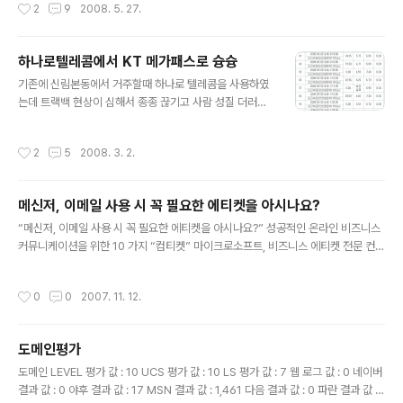
작성시간
2
9
2008. 5. 27.
전송할 수 있음 2. 높은 대역폭으로 인해 사용자가 주고받
는 쌍방향 데이터를 지원할 수 있음 3. 광섬유 케이블이 포
설된 기반시설 부분은 동축케이블보다 더 높은 신뢰도를
하나로텔레콤에서 KT 메가패스로 슝슝
가짐. 신뢰도는 쌍방향 데이터 전송 환경에서 중요도가 더
글 내용
큼 4. 광섬유 케이블은 지리적으로 인접한 회사들끼리 합
기존에 신림본동에서 거주할때 하나로 텔레콤을 사용하였
병되고 있는 케이블TV 또는 전화회사들을 상호 연결하는
는데 트랙백 현상이 심해서 종종 끊기고 사람 성질 더러워
데 더 효율적 A. CATV망에 광케이블을 도입한 양방향 C
졌지만 KT로 옮기고 싶어도 10M 급 밖에 되질 않아서 그
ATV 형태의 망 i. 방송국에서 광분배점(Fiber ..
대로 썼습니다 뭐 말이야 광랜100메가 급이라고 하지만
작성시간
2
5
2008. 3. 2.
동축케이블을 사용함으로서 어쩔수 없는 기술의 한계라고
하지만 사람 성질 더러워지게 위에 첨부파일처럼 속도측정
이 아예되질 않는 0.00 을 보면 미쳐버려요 송파쪽으로 이
메신저, 이메일 사용 시 꼭 필요한 에티켓을 아시나요?
사오고 나서 그대로 이전하여 쓰다가 이틀만에 KT FTTH
글 내용
로 바꾸었습니다 물론 위약금 없이 품질불만으로 3번 AS
“메신저, 이메일 사용 시 꼭 필요한 에티켓을 아시나요?” 성공적인 온라인 비즈니스
요청하고 쉽게 해지가 가능하더군요 FTTH도 상품이 여러
커뮤니케이션을 위한 10 가지 “컴티켓” 마이크로소프트, 비즈니스 에티켓 전문 컨설
가지가 있습니다. 이렇게 요금제가 있는데 한가지 팁(TIP)
턴트인 피니싱 아카데미와 공동으로 10가지 비즈니스 커뮤니케이션 요령 발표 [마
FTTH 설치가능 지역이 제한적이긴 하지만 FTTH 10M
이크로소프트, 2007/10/01] 각종 메신저와 이메일, 문자 메시지, 그리고 블로그 등
작성시간
0
0
2007. 11. 12.
라이트 요금 + MEGA TV 신청할..
과 같은 새로운 커뮤니케이션 방식들이 이제는 일상 생활에서뿐만 아니라 비즈니스
의 영역에서 필수적인 요소가 된지 오래다. 특히 이메일은 직접 만나서 진행하는 회
의나 전화보다 더욱 높은 빈도로 사용되고 있으며, 거의 모든 기업 환경에서 대부분
도메인평가
의 업무가 이메일을 통해 진행되고 있다고 해도 과언이 아니다. 그러나 이와 같이 핵
글 내용
심적인 의사소통 수단인 이메일, 메신저, 그리고 모바일 문..
도메인 LEVEL 평가 값 : 10 UCS 평가 값 : 10 LS 평가 값 : 7 웹 로그 값 : 0 네이버
결과 값 : 0 야후 결과 값 : 17 MSN 결과 값 : 1,461 다음 결과 값 : 0 파란 결과 값 :