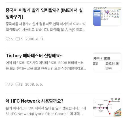
봐야지 싶어서 ㅋㅋ 무선인터넷을 잡아보니..몇개의 AP가
검색됩니다^^ 검색된 AP중에 제가 탄 열차는 12호차~!! 1
중국어 어떻게 빨리 입력할까? (IME에서 설
2호차를 탄 전 AP4에 접속하였습니다~ 열차 어디에 무선
정바꾸기)
인터넷 AP가 있는지 내릴때 두리번 해봤지만 못찾겠던걸
글 내용
요..ㅋㅋ 업로드/다운로드 속도는 꽝인듯 하지만 단순하게
중국어를 사용하고 실제 컴퓨터로 입력 하기위해 여러가지
웹서핑하기에는 무리없이 사용 가능하더군요. 그리고 결재
입력법들이 사용되고 있습니다. 입력법( 輸入法)이라고
방법은 여러가지가 있었는데 카드결재/휴대폰 소액결재/
하여 다양한 방법들이 있습니다. 검색을 통해보니 기존에
작성시간
6
6
2008. 6. 11.
직접 카드구입 저는 지나가는..
많은 분들이 중국어 입력법에 대해 소개해주셨네요^.^ 그중
에서도 가장 흔히 사용하는 윈도우 상에서 중국어 입력하
는 방법을 간단히 소개해볼까 합니다. 1. 시작 - 설정-제어
Tistory 베타테스터 신청해요~
판 클릭! 2. 언어탭을 누르시고 자세히 버튼을 클릭 3. 추가
글 내용
어제 티스토리 공지사항에서티스토리 2008 베타테스터
버튼을 아래 그림과 같이 클릭 4. 입력 언어창에 중국어 입
를 모집 한다는 글을 보고 현충일인 오늘 신청해볼까하고
력 언어 추가 5. 속성을 클릭하고 sentence -> word로
스샥스샥 1) 자격조건------> 어설프게 자격조건은 갖추
변환하고, Fuzzy input 설정하기 6. charset 설정시 간
었네요~ 티스토리에 가입한지 3개월 이상인 블로그 본인
체자 번체자 설정 변경 사용 가능 简，繁 으로 설정 변환
작성시간
0
2
2008. 6. 6.
이 운영하는 블로그에 작성한 글이 50개이상인 블로그 (펌
가능 7.아래와 같이 추가로 간/번체 변경가능한 아이콘이
글 및 간단한 링크 모음은 제외합니다.) 2) 글 작성시 반드
생..
시 필요한 내용 본인이 사용하는 사용 환경 (OS 및 인터넷
왜 HFC Network 사용할까요?
브라우저) 티스토리를 사용하면서 가장 좋았던 기능 티스
글 내용
토리를 사용하면서 가장 불편했던 기능 베타테스터가 되어
본의 아니게..HFC에 대해서 알아볼 일이 생겼습니다. 그래
야 하는 이유 -사용환경 Computer : Intel(R) Core(T
서 HFC Network(Hybrid Fiber Coaxial) 에 대해 간
M)2 CPU 6300, 2560MB RAM, OS : Microsoft Wi
단히 적어보자면.. 우선, 1. Backbone pipe로서 fiber를
ndows XP Professional (5.1 빌드 26..
사용하면 동축케이블만 사용하는 것보다 더 많은 데이터를