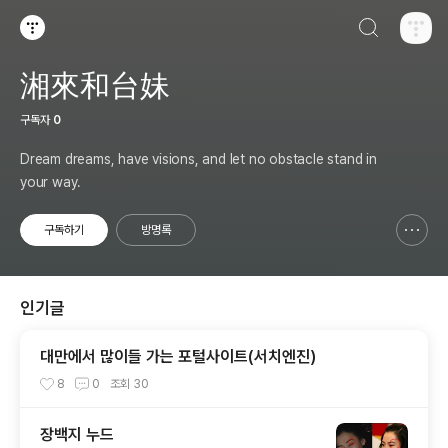
검색하기
티스토리
湘來和台妹
구독자
0
Dream dreams, have visions, and let no obstacle stand in
your way.
구독하기
방명록
신고하기 레이어
열기
인기글
대만에서 많이들 가는 포털사이트(서치엔진)
8
0
조회
30
장백지 누드