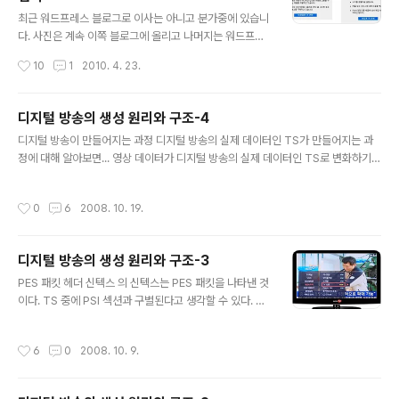
글 내용
최근 워드프레스 블로그로 이사는 아니고 분가중에 있습니
다. 사진은 계속 이쪽 블로그에 올리고 나머지는 워드프레
스로 가볼까해서 이리저리 공부중인데요. 역시나 사진에
작성시간
10
1
2010. 4. 23.
관심이 있다보니 flickr가 유독 끌리는게 사실입니다. 그래
서 최근에는 블로그에 Flickr API를 적용해보기 위해서 다
양한 테스트를 진행중에 Flickr에 대해서 간단히 정리해볼
디지털 방송의 생성 원리와 구조-4
까 합니다. 플리커는 온라인상에서 사진 관리 및 공유 할 수
글 내용
디지털 방송이 만들어지는 과정 디지털 방송의 실제 데이터인 TS가 만들어지는 과
있는 서비스입니다. 간단한 기능이라고 하면 사집업로드,
정에 대해 알아보면... 영상 데이터가 디지털 방송의 실제 데이터인 TS로 변화하기
사진관리, 친구맺기(=사진공유), 지도 등 다양한 기능을 제
위해 거치는 인코더와 생성(generator), 그리고 MUX에 대해 알아볼 것이다. 이 때
공하고 있는 서비스입니다. 그리고 인화, 사진집, 슬라이드
데이터가 어떤 식으로 변형되는지 변화 과정 또한 알아볼 것이고, 마지막으로 각각의
쇼와 같은 서비스도 제공하고 있으며, 다양한 Open API
작성시간
0
6
2008. 10. 19.
인코더와 MUX를 거치기 전과 거친 후의 변화되는 모양새를 살펴보는 시간을 디지
를 제공하고 있어 무궁무진하게 적용 할 수 있습니다. 이미
털 방송 TS의 생성 원리 우선 PES(Packetized Elementary Stream) 패킷이
지 업로드, 공유,..
무엇이고, TS가 무엇인가에 대해 알아보자. TS는 ‘Transport Stream’의 약자이
디지털 방송의 생성 원리와 구조-3
다. 즉, 디지털 방송을 전송하는 실제 데이터들의 연속적인 모임을 말하는 것이다. 방
글 내용
송사에서는 TS를 ..
PES 패킷 헤더 신텍스 의 신텍스는 PES 패킷을 나타낸 것
이다. TS 중에 PSI 섹션과 구별된다고 생각할 수 있다. TS
에서 PES 패킷을 찾는 방법은 TS 헤더의 PID 값 중 0x0
010~0x1FFF의 값을 갖는 것들이 PES 패킷이 될 수 있
작성시간
6
0
2008. 10. 9.
다. 물론 이중에 PSI 섹션의 NIT와 PMT도 포함될 수 있
음을 상기하고 구별해야 한다. 우선은 PES 패킷의 최소 헤
더 부분만을 이해하기 위해 에서 참고할 부분은 빨간 테두