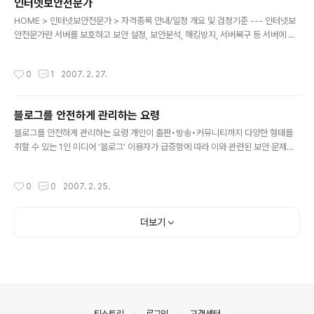
인터넷보안전문가
것”이라고 말했다. 최 상무는 “네트워크와 보안기술은 급속히 발전하고 있으나 전문
글 내용
가의 수는 턱없이 부족한 형편”이라며, “특히, 빠르게 ..
HOME > 인터넷보안전문가 > 자격종목 안내/일정 개요 및 검정기준 --- 인터넷보
안전문가란 서버를 보호하고 보안 설정, 보안분석, 해킹방지, 서버복구 등 서버에 대
한 해킹에 효과적으로 대처하고 정보를 보호할 수 있는 인터넷 보안 관련 기술력에
대한 자격이다. 자격명칭 검정기준 인터넷보안전문가 1급 Linux, Windows계열을
작성시간
0
1
2007. 2. 27.
기반으로 한 서버에서 인터넷 보안과 관련한 보안관리, 침해사고 대응, 해킹예방, 시
스템 분석 등의 전문능력을 검정 2급 Linux, Windows계열을 기반으로 한 서버에
서 인터넷 보안과 관련한 보안관리, 침해사고 분석 및 대처의 실무능력을 검정 응시
블로그를 안전하게 관리하는 요령
자격 --- 필기검정 1급 · 당협회 시행 해당종목 2급자격 소지자 · 전기,전자,통신,정
글 내용
보처리 직무분야 국가기술 자격취득자 중..
블로그를 안전하게 관리하는 요령 개인이 출판•방송•커뮤니티까지 다양한 형태를
취할 수 있는 1인 미디어 ‘블로그’ 이용자가 급증함에 따라 이와 관련된 보안 문제가
이슈로 떠오르고 있다. 대형 포털 사이트와 중소 인터넷 업체들이 블로그와 관련된
각종 서비스를 다양하게 제공하고 있어 누구나 손쉽게 블로그를 개설•운영할 수 있
작성시간
0
0
2007. 2. 25.
게 됐다. 하지만 이렇게 우후죽순 격으로 늘어나다 보니 실사용자보다는 잠자고 있는
계정도 상당한 비율을 차지하고 있는 실정이다. 최근 잠자고 있는 개인 블로그 관리
자가 오랜만에 자신의 블로그를 찾았는데 블로그가 인터넷 광고로 도배되었을 뿐 아
더보기
니라 관리자가 관리자 권한을 얻을 수 없어 접근이 금지 되어버린 상태로 방치된 블
로그가 발견되었다는 사례를 종종 접하게 된다. 이러한 일이 발생하는 ..
의안내
티스토리
로그인
고객센터