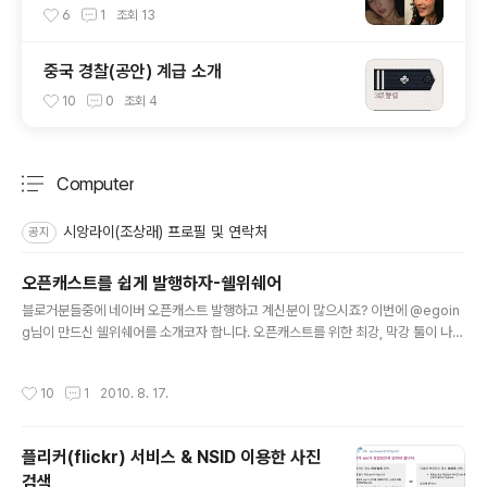
6
1
조회
13
중국 경찰(공안) 계급 소개
10
0
조회
4
Computer
분류 전체보기
주요 글 목록
시앙라이(조상래) 프로필 및 연락처
공지
오픈캐스트를 쉽게 발행하자-쉘위쉐어
글 내용
블로거분들중에 네이버 오픈캐스트 발행하고 계신분이 많으시죠? 이번에 @egoin
g님이 만드신 쉘위쉐어를 소개코자 합니다. 오픈캐스트를 위한 최강, 막강 툴이 나왔
습니다. 그건 바로 "쉘위쉐어" 입니다. 쉘위댄스에서 영감을 얻었다고 하는 쉘위세어
는 자신이 보고 좋았던 컨텐츠를 많은 사람과 나누기 위해 개발이 되었죠. 태터앤미
작성시간
10
1
2010. 8. 17.
디어 개발팀장님 @egoing 이 만드신 "쉘위쉐어"는 오픈캐스트를 획기적으로 쉽게
발행할 수 있게 만들었습니다. 크롬이나 파이어폭스에서 설치를 하면 네이버 오픈캐
스트 창에 새로운 기능이 추가 되어 RSS를 통해 쉽게 발행할 수 있죠 또한 한RSS나
플리커(flickr) 서비스 & NSID 이용한 사진
구글리더에 버튼이 생겨서 한번의 클릭으로 바로 링크 하나를 생성할 수 있습니다.
검색
크롬에서는 바로 설치가능하며, 파이어폭스에서는 그리스몽키를..