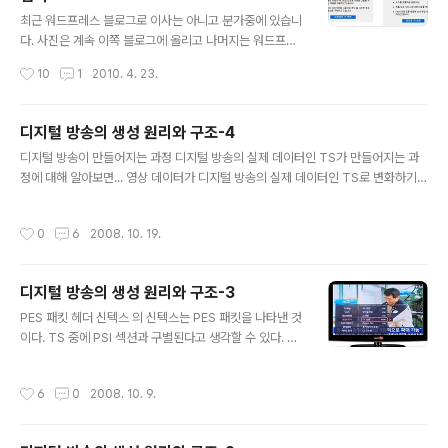
글 내용
최근 워드프레스 블로그로 이사는 아니고 분가중에 있습니
다. 사진은 계속 이쪽 블로그에 올리고 나머지는 워드프레
스로 가볼까해서 이리저리 공부중인데요. 역시나 사진에
작성시간
10
1
2010. 4. 23.
관심이 있다보니 flickr가 유독 끌리는게 사실입니다. 그래
서 최근에는 블로그에 Flickr API를 적용해보기 위해서 다
양한 테스트를 진행중에 Flickr에 대해서 간단히 정리해볼
디지털 방송의 생성 원리와 구조-4
까 합니다. 플리커는 온라인상에서 사진 관리 및 공유 할 수
글 내용
디지털 방송이 만들어지는 과정 디지털 방송의 실제 데이터인 TS가 만들어지는 과
있는 서비스입니다. 간단한 기능이라고 하면 사집업로드,
정에 대해 알아보면... 영상 데이터가 디지털 방송의 실제 데이터인 TS로 변화하기
사진관리, 친구맺기(=사진공유), 지도 등 다양한 기능을 제
위해 거치는 인코더와 생성(generator), 그리고 MUX에 대해 알아볼 것이다. 이 때
공하고 있는 서비스입니다. 그리고 인화, 사진집, 슬라이드
데이터가 어떤 식으로 변형되는지 변화 과정 또한 알아볼 것이고, 마지막으로 각각의
쇼와 같은 서비스도 제공하고 있으며, 다양한 Open API
작성시간
0
6
2008. 10. 19.
인코더와 MUX를 거치기 전과 거친 후의 변화되는 모양새를 살펴보는 시간을 디지
를 제공하고 있어 무궁무진하게 적용 할 수 있습니다. 이미
털 방송 TS의 생성 원리 우선 PES(Packetized Elementary Stream) 패킷이
지 업로드, 공유,..
무엇이고, TS가 무엇인가에 대해 알아보자. TS는 ‘Transport Stream’의 약자이
디지털 방송의 생성 원리와 구조-3
다. 즉, 디지털 방송을 전송하는 실제 데이터들의 연속적인 모임을 말하는 것이다. 방
글 내용
송사에서는 TS를 ..
PES 패킷 헤더 신텍스 의 신텍스는 PES 패킷을 나타낸 것
이다. TS 중에 PSI 섹션과 구별된다고 생각할 수 있다. TS
에서 PES 패킷을 찾는 방법은 TS 헤더의 PID 값 중 0x0
010~0x1FFF의 값을 갖는 것들이 PES 패킷이 될 수 있
작성시간
6
0
2008. 10. 9.
다. 물론 이중에 PSI 섹션의 NIT와 PMT도 포함될 수 있
음을 상기하고 구별해야 한다. 우선은 PES 패킷의 최소 헤
더 부분만을 이해하기 위해 에서 참고할 부분은 빨간 테두