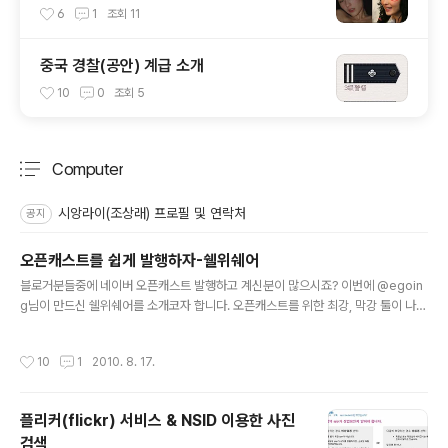
6
1
조회
11
중국 경찰(공안) 계급 소개
10
0
조회
5
Computer
분류 전체보기
주요 글 목록
시앙라이(조상래) 프로필 및 연락처
공지
오픈캐스트를 쉽게 발행하자-쉘위쉐어
글 내용
블로거분들중에 네이버 오픈캐스트 발행하고 계신분이 많으시죠? 이번에 @egoin
g님이 만드신 쉘위쉐어를 소개코자 합니다. 오픈캐스트를 위한 최강, 막강 툴이 나왔
습니다. 그건 바로 "쉘위쉐어" 입니다. 쉘위댄스에서 영감을 얻었다고 하는 쉘위세어
는 자신이 보고 좋았던 컨텐츠를 많은 사람과 나누기 위해 개발이 되었죠. 태터앤미
작성시간
10
1
2010. 8. 17.
디어 개발팀장님 @egoing 이 만드신 "쉘위쉐어"는 오픈캐스트를 획기적으로 쉽게
발행할 수 있게 만들었습니다. 크롬이나 파이어폭스에서 설치를 하면 네이버 오픈캐
스트 창에 새로운 기능이 추가 되어 RSS를 통해 쉽게 발행할 수 있죠 또한 한RSS나
플리커(flickr) 서비스 & NSID 이용한 사진
구글리더에 버튼이 생겨서 한번의 클릭으로 바로 링크 하나를 생성할 수 있습니다.
검색
크롬에서는 바로 설치가능하며, 파이어폭스에서는 그리스몽키를..