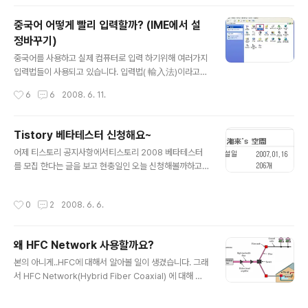
봐야지 싶어서 ㅋㅋ 무선인터넷을 잡아보니..몇개의 AP가
검색됩니다^^ 검색된 AP중에 제가 탄 열차는 12호차~!! 1
중국어 어떻게 빨리 입력할까? (IME에서 설
2호차를 탄 전 AP4에 접속하였습니다~ 열차 어디에 무선
정바꾸기)
인터넷 AP가 있는지 내릴때 두리번 해봤지만 못찾겠던걸
글 내용
요..ㅋㅋ 업로드/다운로드 속도는 꽝인듯 하지만 단순하게
중국어를 사용하고 실제 컴퓨터로 입력 하기위해 여러가지
웹서핑하기에는 무리없이 사용 가능하더군요. 그리고 결재
입력법들이 사용되고 있습니다. 입력법( 輸入法)이라고
방법은 여러가지가 있었는데 카드결재/휴대폰 소액결재/
하여 다양한 방법들이 있습니다. 검색을 통해보니 기존에
작성시간
6
6
2008. 6. 11.
직접 카드구입 저는 지나가는..
많은 분들이 중국어 입력법에 대해 소개해주셨네요^.^ 그중
에서도 가장 흔히 사용하는 윈도우 상에서 중국어 입력하
는 방법을 간단히 소개해볼까 합니다. 1. 시작 - 설정-제어
Tistory 베타테스터 신청해요~
판 클릭! 2. 언어탭을 누르시고 자세히 버튼을 클릭 3. 추가
글 내용
어제 티스토리 공지사항에서티스토리 2008 베타테스터
버튼을 아래 그림과 같이 클릭 4. 입력 언어창에 중국어 입
를 모집 한다는 글을 보고 현충일인 오늘 신청해볼까하고
력 언어 추가 5. 속성을 클릭하고 sentence -> word로
스샥스샥 1) 자격조건------> 어설프게 자격조건은 갖추
변환하고, Fuzzy input 설정하기 6. charset 설정시 간
었네요~ 티스토리에 가입한지 3개월 이상인 블로그 본인
체자 번체자 설정 변경 사용 가능 简，繁 으로 설정 변환
작성시간
0
2
2008. 6. 6.
이 운영하는 블로그에 작성한 글이 50개이상인 블로그 (펌
가능 7.아래와 같이 추가로 간/번체 변경가능한 아이콘이
글 및 간단한 링크 모음은 제외합니다.) 2) 글 작성시 반드
생..
시 필요한 내용 본인이 사용하는 사용 환경 (OS 및 인터넷
왜 HFC Network 사용할까요?
브라우저) 티스토리를 사용하면서 가장 좋았던 기능 티스
글 내용
토리를 사용하면서 가장 불편했던 기능 베타테스터가 되어
본의 아니게..HFC에 대해서 알아볼 일이 생겼습니다. 그래
야 하는 이유 -사용환경 Computer : Intel(R) Core(T
서 HFC Network(Hybrid Fiber Coaxial) 에 대해 간
M)2 CPU 6300, 2560MB RAM, OS : Microsoft Wi
단히 적어보자면.. 우선, 1. Backbone pipe로서 fiber를
ndows XP Professional (5.1 빌드 26..
사용하면 동축케이블만 사용하는 것보다 더 많은 데이터를