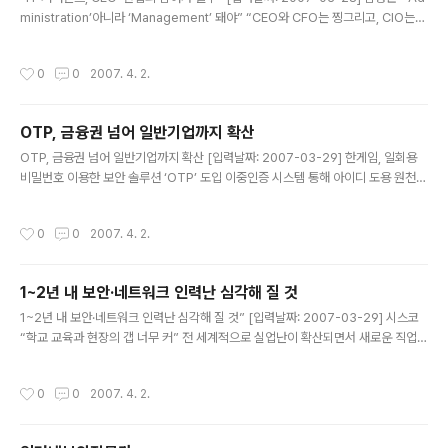
ministration’아니라 ‘Management’ 돼야” “CEO와 CFO는 찡그리고, CIO는
정신차릴 수 없을 만큼 바쁘고, 현업·관리자들은 관심도 없다.” 김성근 중앙대학교 교
수는 28일 ‘NEXCOM 2007 컨퍼런스’에서 ‘EA 기반 IT 거버넌스 추진방향 및 전
작성시간
0
0
2007. 4. 2.
략’에서 “이것이 우리나라 일반 기업의 IT 관리 기상도”라고 소개하며 “CEO·CFO
와 현업·관리자간의 연결고리가 끊어졌기 때문”이라고 설명했다. 김성근 교수는 “IT
관리는 기업경영에서 ‘관리(Management)’적인 측면으로 접근해야 하지만, 지금
OTP, 금융권 넘어 일반기업까지 확산
기업에서는 단순한 관리(Administration)에 그치고 있다”며, 그 이유로 IT..
글 내용
OTP, 금융권 넘어 일반기업까지 확산 [입력날짜: 2007-03-29] 한게임, 일회용
비밀번호 이용한 보안 솔루션 ‘OTP’ 도입 이중인증 시스템 통해 아이디 도용 원천
방지 기대 OTP 솔루션, 금융권을 넘어 다양한 기업들에 확산조짐 일회용비밀번호
생성기 OTP 솔루션이 금융권에서만 사용하는 것이 아니라, 고객의 개인정보보호나
작성시간
0
0
2007. 4. 2.
기업의 기술유출 방지 시스템의 일환으로 점차 각광을 받을 전망이다. NHN(대표 최
휘영)이 운영하는 인터넷 게임포털 한게임은 회원들의 정보보호 강화를 위해 일회용
비밀번호를 이용한 보안 솔루션인 OTP (One Time Password) 시스템을 적용
1~2년 내 보안·네트워크 인력난 심각해 질 것
한다고 29일 밝혔다. ‘OTP(One Time Password)’는 로그인 시 매번 다른 일회
글 내용
용 비밀번호를 이용해 타인에 의한 ..
1~2년 내 보안·네트워크 인력난 심각해 질 것” [입력날짜: 2007-03-29] 시스코
“학교 교육과 현장의 갭 너무 커” 전 세계적으로 실업난이 확산되면서 새로운 직업의
창출이 시급하다는 지적이 제기되고 있는 가운데, 정보보호와 무선 네트워크 분야는
앞으로 심각한 구인난을 겪게 될 것이며, 이 분야의 전문가 양성이 시급하다는 주장
작성시간
0
0
2007. 4. 2.
이 나왔다. 시스코시스템즈코리아의 최기영 상무는 28일 네트워킹 아카데미 및 보
안 기자간담회에서 “최근 IDC 보고서에 의하면 전 세계적으로 IT 관련 전문가의 수
요가 급속히 증가할 것이며, 특히 네트워크와 보안관련 전문가의 수요가 급증할