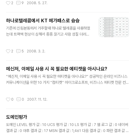
작성시간
2
9
2008. 5. 27.
전송할 수 있음 2. 높은 대역폭으로 인해 사용자가 주고받
는 쌍방향 데이터를 지원할 수 있음 3. 광섬유 케이블이 포
설된 기반시설 부분은 동축케이블보다 더 높은 신뢰도를
하나로텔레콤에서 KT 메가패스로 슝슝
가짐. 신뢰도는 쌍방향 데이터 전송 환경에서 중요도가 더
글 내용
큼 4. 광섬유 케이블은 지리적으로 인접한 회사들끼리 합
기존에 신림본동에서 거주할때 하나로 텔레콤을 사용하였
병되고 있는 케이블TV 또는 전화회사들을 상호 연결하는
는데 트랙백 현상이 심해서 종종 끊기고 사람 성질 더러워
데 더 효율적 A. CATV망에 광케이블을 도입한 양방향 C
졌지만 KT로 옮기고 싶어도 10M 급 밖에 되질 않아서 그
ATV 형태의 망 i. 방송국에서 광분배점(Fiber ..
대로 썼습니다 뭐 말이야 광랜100메가 급이라고 하지만
작성시간
2
5
2008. 3. 2.
동축케이블을 사용함으로서 어쩔수 없는 기술의 한계라고
하지만 사람 성질 더러워지게 위에 첨부파일처럼 속도측정
이 아예되질 않는 0.00 을 보면 미쳐버려요 송파쪽으로 이
메신저, 이메일 사용 시 꼭 필요한 에티켓을 아시나요?
사오고 나서 그대로 이전하여 쓰다가 이틀만에 KT FTTH
글 내용
로 바꾸었습니다 물론 위약금 없이 품질불만으로 3번 AS
“메신저, 이메일 사용 시 꼭 필요한 에티켓을 아시나요?” 성공적인 온라인 비즈니스
요청하고 쉽게 해지가 가능하더군요 FTTH도 상품이 여러
커뮤니케이션을 위한 10 가지 “컴티켓” 마이크로소프트, 비즈니스 에티켓 전문 컨설
가지가 있습니다. 이렇게 요금제가 있는데 한가지 팁(TIP)
턴트인 피니싱 아카데미와 공동으로 10가지 비즈니스 커뮤니케이션 요령 발표 [마
FTTH 설치가능 지역이 제한적이긴 하지만 FTTH 10M
이크로소프트, 2007/10/01] 각종 메신저와 이메일, 문자 메시지, 그리고 블로그 등
작성시간
0
0
2007. 11. 12.
라이트 요금 + MEGA TV 신청할..
과 같은 새로운 커뮤니케이션 방식들이 이제는 일상 생활에서뿐만 아니라 비즈니스
의 영역에서 필수적인 요소가 된지 오래다. 특히 이메일은 직접 만나서 진행하는 회
의나 전화보다 더욱 높은 빈도로 사용되고 있으며, 거의 모든 기업 환경에서 대부분
도메인평가
의 업무가 이메일을 통해 진행되고 있다고 해도 과언이 아니다. 그러나 이와 같이 핵
글 내용
심적인 의사소통 수단인 이메일, 메신저, 그리고 모바일 문..
도메인 LEVEL 평가 값 : 10 UCS 평가 값 : 10 LS 평가 값 : 7 웹 로그 값 : 0 네이버
결과 값 : 0 야후 결과 값 : 17 MSN 결과 값 : 1,461 다음 결과 값 : 0 파란 결과 값 :