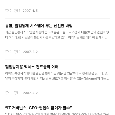
3 알타비스타 결과 값 : 17 검색엔진 통합 평가 값 : 1 TOTAL 도메인 가치 평가 금
액 : 원화 : 81,432 ＊환율 환산 금액은 하루 2번(오전, 오후) 환율로 적용됩니다.
작성시간
0
2
2007. 4. 5.
통합, 출입통제 시스템에 부는 신선한 바람
글 내용
최근 출입통제 시스템을 사용하는 고객들은 그들의 시스템과 다른(보안과 관련이 없
다 하더라도) 시스템이 통합되기를 희망하고 있다. 여기서는 통합에 대해 현재의 가
능성과 장점을 개략적으로 소개하고, 그것과 관련된 어려움과 여러 옵션별 비용을 설
명하도록 하겠다. ‘인터페이스’와 ‘통합’ 같은 용어들은 무엇이 달성될 수 있는지, 어
작성시간
0
0
2007. 4. 2.
떻게 달성될 수 있는지, 얼마나 많은 작업이 필요한지, 그리고 누가 그 작업을 해야 하
는지를 설명함에 있어 너무 모호한 단어들이다. 그러나 여기에서 통합이라는 용어는
‘두 가지 혹은 그 이상의 것이 더 효과적이 되도록 결합하는 것’을 의미하는 것으로 간
침입방지용 액세스 컨트롤의 이해
단하게 사용하도록 하겠다. 통합의 유형 여기에서 사용되는 ‘통합’이라는 용어를 좀
글 내용
더 쉽게 이해하기 위해서는 통합을 범주화함에 있어 여..
아마도 특정지역에 대한 출입을 통제하는 것은 먼 옛날부터 시행돼 왔을 것이다. 옛
날의 특정지역, 흔히 개인의 재산권을 보호하고 행사할 수 있는 집(home)의 대문,
담장, 관헌의 창고, 성(城)의 출입문 같은 곳에 열쇠나 빗장을 이용한 시건장치 등이
물리적 출입통제의 효시가 아니었을까 생각된다. 액세스 컨트롤 개론 이러한 근본적
작성시간
0
0
2007. 4. 2.
인 출입통제의 기본개념은 고도의 보안을 요구하는 현대에 이르러도 변함이 없다. 불
특정 다수의 출입을 제한하고, 인가된 인원이 인가된 시간대에 출입이 허용된 장소를
자유롭게 출입할 수 있도록 보장하며, 출입자 기록을 유지하고 사유재산권의 보호,
“IT 거버넌스, CEO-현업의 참여가 필수”
종업원의 안전, 정보유출 등의 위험요소로부터 재산, 인명, 정보 등을 효율적으로 보
글 내용
호관리 하기 위한 수단으로 이용되고 있는 것이다. 그 옛..
“IT 거버넌스, CEO-현업의 참여가 필수” [입력날짜: 2007-03-28] 김성근 “‘Ad