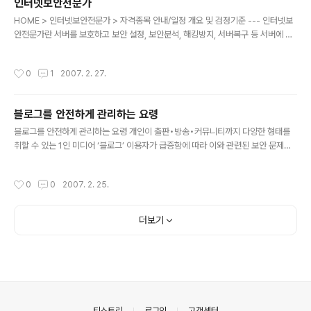
인터넷보안전문가
것”이라고 말했다. 최 상무는 “네트워크와 보안기술은 급속히 발전하고 있으나 전문
글 내용
가의 수는 턱없이 부족한 형편”이라며, “특히, 빠르게 ..
HOME > 인터넷보안전문가 > 자격종목 안내/일정 개요 및 검정기준 --- 인터넷보
안전문가란 서버를 보호하고 보안 설정, 보안분석, 해킹방지, 서버복구 등 서버에 대
한 해킹에 효과적으로 대처하고 정보를 보호할 수 있는 인터넷 보안 관련 기술력에
대한 자격이다. 자격명칭 검정기준 인터넷보안전문가 1급 Linux, Windows계열을
작성시간
0
1
2007. 2. 27.
기반으로 한 서버에서 인터넷 보안과 관련한 보안관리, 침해사고 대응, 해킹예방, 시
스템 분석 등의 전문능력을 검정 2급 Linux, Windows계열을 기반으로 한 서버에
서 인터넷 보안과 관련한 보안관리, 침해사고 분석 및 대처의 실무능력을 검정 응시
블로그를 안전하게 관리하는 요령
자격 --- 필기검정 1급 · 당협회 시행 해당종목 2급자격 소지자 · 전기,전자,통신,정
글 내용
보처리 직무분야 국가기술 자격취득자 중..
블로그를 안전하게 관리하는 요령 개인이 출판•방송•커뮤니티까지 다양한 형태를
취할 수 있는 1인 미디어 ‘블로그’ 이용자가 급증함에 따라 이와 관련된 보안 문제가
이슈로 떠오르고 있다. 대형 포털 사이트와 중소 인터넷 업체들이 블로그와 관련된
각종 서비스를 다양하게 제공하고 있어 누구나 손쉽게 블로그를 개설•운영할 수 있
작성시간
0
0
2007. 2. 25.
게 됐다. 하지만 이렇게 우후죽순 격으로 늘어나다 보니 실사용자보다는 잠자고 있는
계정도 상당한 비율을 차지하고 있는 실정이다. 최근 잠자고 있는 개인 블로그 관리
자가 오랜만에 자신의 블로그를 찾았는데 블로그가 인터넷 광고로 도배되었을 뿐 아
더보기
니라 관리자가 관리자 권한을 얻을 수 없어 접근이 금지 되어버린 상태로 방치된 블
로그가 발견되었다는 사례를 종종 접하게 된다. 이러한 일이 발생하는 ..
의안내
티스토리
로그인
고객센터