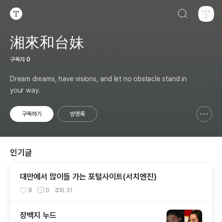
검색하기
티스토리
湘來和台妹
구독자
0
Dream dreams, have visions, and let no obstacle stand in
your way.
구독하기
방명록
신고하기 레이어
열기
인기글
대만에서 많이들 가는 포털사이트(서치엔진)
8
0
조회
31
장백지 누드