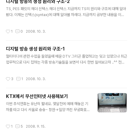
디지털 방송의 생성 원리와 구조-2
리 안의 내용만 참고하면 될 것이고, 우선은 최소 헤더 부분
글 내용
만 설명하도록 하겠다. 그림8 | PES 패킷 신텍스 다이어그
TS, PES 패킷의 헤더 신텍스 헤더 신텍스 지금까지 TS의 원리와 구조에 대해 알아
램(13813-1) PES 패킷 헤더의 필드 값은 다음과 같다. ◆
봤다. 이제는 신텍스(syntax)에 대해 알아볼 차례다. 지금까지 공부한 내용을 이해
packet_start_code_prefix : 패킷의 시작을 알리는 고
했기를 바란다. 만약 TS의 원리와 구조를 이해하지 못했다면 신텍스 부분으로 넘어
정된 값으로 ‘0000 ..
가서는 안 된다. 구조를 이해하지 못한 채 신텍스를 이해하려 하는 것은 잘못된 방법
작성시간
1
0
2008. 10. 3.
이다. 만약 신텍스를 완벽히 이해했다고 하더라도 구조를 이해하지 못했다면 그건 그
림조각 맞추기 퍼즐에서 하나하나의 그림조각 모두를 이해했지만, 그림조각을 하나
로 맞추어 완벽한 하나의 그림을 만들 수 없는 것과 같다고 할 수 있다. 그렇기 때문에
디지털 방송 생성 원리와 구조-1
지금까지 공부한 원리와 구조가 이해되지 않았다면 다시 한 번 차근차근히 읽어 본
글 내용
후 다음 부분으로 넘어가야 할 것이다. 샘플 TS 비..
멀티미디어 관련 수업을 들었을때 배운 DTV 그리곤 졸업하고는 잊고 있었으나 최근
업무적으로 다시 접하는 각종 방송기술들을 보면서 다시 한번 짚어보고자 ..^^ 전혀
관심없는사람은 이게 뭥미 할진 모르겠으나 나나름대로 앞으로 그냥 일기장처럼 필
요할때 써먹고자 다시 정리하는 시간을 가지도록 해야겠다 디지털 방송이 이뤄지면
작성시간
3
1
2008. 10. 3.
서 고화질의 TV가 탄생되었다. 잡음이 없는, 화면 떨림이 없는, 잔상이 없는 TV. 디
지털 방송은 수신이 제대로 되면 나오고, 수신이 미약하면 나오지 않는다. 아날로그
TV처럼 지지직거리면서라도 나오는 것이 아니다. 그것은 디지털이기 때문에 그렇
KTX에서 무선인터넷 사용해보기
다. 디지털 방송의 또 다른 특징 중의 하나가 EPG (Electronic Program Guide)
글 내용
를 제공한다는 것이다. EPG란 간단하게 말하..
이번 추석연휴는 유난히 짧네요. 몇달전에 예매 해놓은 기
차를 타고 다시 서울로 슝슝~ 창원->밀양 까진 무궁화호
타고 환승 밀양->서울까진 KTX... 무궁화호 탈땐 책좀 읽
다가 KTX로 환승한 후에는 컴퓨터를 꺼내서 인터넷 접속
작성시간
1
5
2008. 9. 15.
~~ KTX에서 무선인터넷 된다는 정보를 접해보곤 한번 써