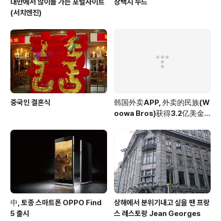
대만에서 많이들 가는 포털사이트
장백지 누드
(서치엔진)
중국인 결혼식
韩国外卖APP, 外卖的民族(W
oowa Bros)获得3.2亿美金
投资
中, 토종 스마트폰 OPPO Find
상해에서 분위기내고 싶을 땐 프랑
5 출시
스 레스토랑 Jean Georges