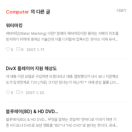
더보기
Computer
의 다른 글
워터마킹
글 내용
워터마킹(Water Marking) 이란? 원래의 워터마킹이란 용어는 지폐의 위조를
방지하기 위하여 생겨남 기술인데 이를 디지탈에 접목시킨 것이다. 이와 유사한
개념으로는 핑거 프린트(지문)이 있다. 워터마킹이 무엇인가를 설명하기 위해
0
0
2007. 1. 17.
먼저 지폐를 예로 들어보자. 만원 권 지폐의 한쪽에는 세종대왕상이 그려져 있
고 다른 한쪽에는 같은 세종대왕상이 식별이 어렵게 은닉 되어있다. 이 워터마
크의 목적은 위폐를 판별하기 위함으로, 지폐를 복사하여도 은닉된 워터마크는
DivX 플레이어 지원 해상도
복사가 되지 않아 위조지폐를 억제하는 효과를 갖는다. 다음으로 전자적인 의미
글 내용
로의 워터마킹은 디지털 워터마킹이라고도 불리우며 일반적인 워터마킹(지폐
아 대충 이런 모델로 구입하면 되겠다라고 대충 결정했다가 다시 보니 지원해상
의 예)과는 조금 다른 의미를 갖고 있다. 디지털 워터마킹은 일반적인 워터마킹
도가 칩셋한계로 720 (가로) 크기만 된다는거 아닌가? * 아래 관심 물품 (200
과 달리 소유권을 표시하기 위..
7.1.11) 파오뷰 DX 6000 6만원대 , DX 9100HD Plus 9만원대 참고 파오뷰
0
1
2007. 1. 20.
홈페이지 제품문의 해상도 이런~ 해상도가 720만 지원한다는 것이다. 이것은
문제가 될 수 있다~~~ 아래 동영상을 보자 ! SBS 스페셜 (2006.04.16) 기적
의 사막으로 오라 - 천지개벽 두바이-SoAndSo.avi 재생시간 50:20 비트전
블루레이(BD) & HD DVD...
송률 192kbps 해상도 960 x 540 746MB 아 역시 이런 해상도는 난감하다
글 내용
800 해상도만 해도 지원하는게 있는데~ 디빅스 고해상도 > 드림박스 DB DX
블루레이(BD) & HD DVD... 무엇을 말하는 것일까? 한마디로 이야기 하면 기
3000 Divx 플레이어 고해상도 D..
존 비디오나 DVD로 보던 영화를 "BD"나 "HD DVD"로 본다는 뜻이다. 국내는
이제 겨우 비디오에서 DVD로 옮겨가는 마당에 무슨 쌩뚱맞은 소리냐고 할지