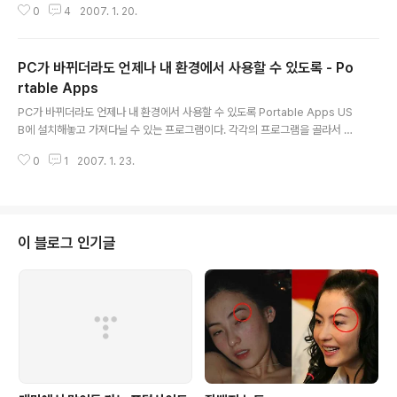
0
4
2007. 1. 20.
모르지만, 사실이 그렇다. 지금의 비디오나 DVD는 SD급 화질 이었지만, "B
D"나 "HD DVD"는 모두 HD급 화질을 저장할 목적으로 새롭게 나오는 신종 미
디어다. 비디오-->(CD)LD-->DVD-->HD DVD/BD로 이동을 하고 있다고
PC가 바뀌더라도 언제나 내 환경에서 사용할 수 있도록 - Po
보면 된다. 그런데 이 신종 미디어들이 하나로 나오지 않고 두가지 방식으로 나
와서 문제다. 둘은 같은 CD모양의 미디어이지만, 저장방식이나 재생방법이 틀
rtable Apps
글 내용
려서 상호 호환이 되지 않는다. 그래서 이들을 보려면 따로 따로 장비..
PC가 바뀌더라도 언제나 내 환경에서 사용할 수 있도록 Portable Apps US
B에 설치해놓고 가져다닐 수 있는 프로그램이다. 각각의 프로그램을 골라서 설
치 할 수도 있고. 이 페이지에서는 Standard, Lite, Base 의 패키지별로도 설
0
1
2007. 1. 23.
치할 수 있도록 해놨다. 웹브라우져, 오피스, 메신져, 백신 , RSS, FTP, TextE
ditor 등을 지원한다. 설치 해봤는데 쓸만 하다. 오피스는 말로만 들었던 Sun의
StarOffice였는데, 괜찮았다. 그리고 모두 OpenSource로 되어 있어, 부담
없이 받아 쓸 수 있다.
이 블로그 인기글