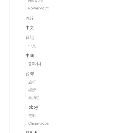
Network
PowerPoint
照片
中文
日記
中文
中國
중국기사
台灣
旅行
經濟
新消息
Hobby
電影
China-pops