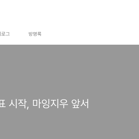
치로그
방명록
표 시작, 마잉지우 앞서