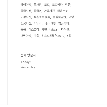
상해여행
꽃사진
포토
포토메타
단풍
중국노래
중국어
가을사진
타운포토
야경사진
석촌호수 벚꽃
올림픽공원
여행
벚꽃사진
S5pro
중국여행
벚꽃축제
중음
티스토리
사진
taiwan
타이완
대만여행
가을
티스토리달력2010
대만
전체 방문자
Today :
Yesterday :