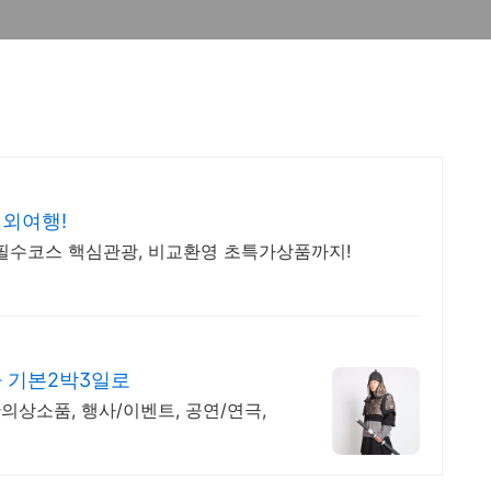
해외여행!
 필수코스 핵심관광, 비교환영 초특가상품까지!
사 기본2박3일로
상소품, 행사/이벤트, 공연/연극,