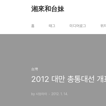
본문 바로가기
湘來和台妹
홈
태그
미디어로그
위
台灣
2012 대만 총통대선 개
by 시앙라이
2012. 1. 14.