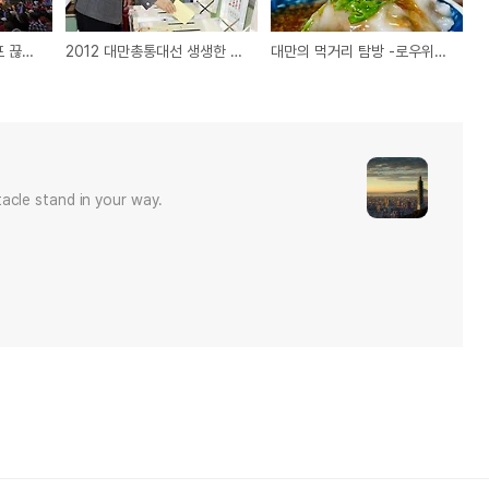
지구촌 대선의 첫 테이프 끊은 대만, 마잉지우 총통 연임 성공
2012 대만총통대선 생생한 투표 현장
대만의 먹거리 탐방 -로우위엔(肉圓)
acle stand in your way.