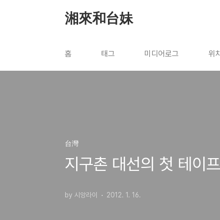
본문 바로가기
湘來和台妹
홈
태그
미디어로그
위
台灣
지구촌 대선의 첫 테이프
by 시앙라이
2012. 1. 16.