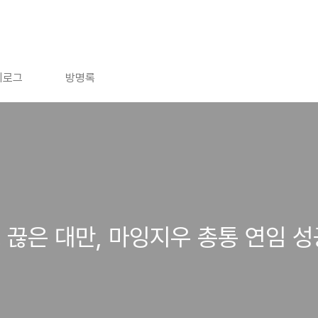
치로그
방명록
 끊은 대만, 마잉지우 총통 연임 성