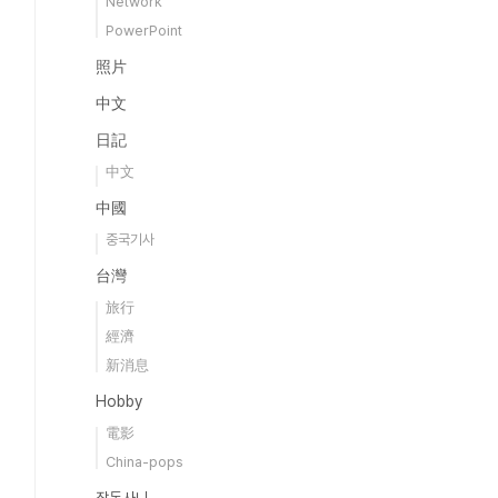
Network
PowerPoint
照片
中文
日記
中文
中國
중국기사
台灣
旅行
經濟
新消息
Hobby
電影
China-pops