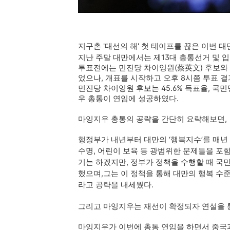
지구촌 '대선의 해' 첫 테이프를 끊은 이번 대
지난 주말 대만에서는 제13대 총통선거 및 
투표전에는 민진당 차이잉원(蔡英文) 후보와
었으나, 개표를 시작하고 오후 8시쯤 투표 결
민진당 차이잉원 후보는 45.6% 득표율, 국민당
우 총통이 연임에 성공하였다.
마잉지우 총통의 공략을 간단히 요략해보면,
행정부가 내년부터 대만의 ‘행복지수’를 매년
수명, 어린이 보육 등 광범위한 문제들을 포
기는 하겠지만, 정부가 정책을 수행할 때 국
했으며,그는 이 정책을 통해 대만의 행복 
라고 공략을 내세웠다.
그리고 마잉지우는 재선이 확정되자 연설을 통
마잉지우가 이번에 총통 연임을 하면서 중국