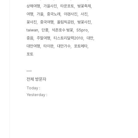
상해여행
가을사진
타운포토
벚꽃축제
여행
가을
중국노래
야경사진
사진
꽃사진
중국여행
올림픽공원
벚꽃사진
taiwan
단풍
석촌호수 벚꽃
S5pro
중음
주말여행
티스토리달력2010
대만
대만여행
타이완
대만가수
포토메타
포토
전체 방문자
Today :
Yesterday :