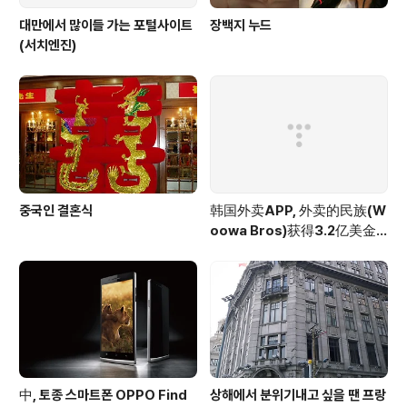
대만에서 많이들 가는 포털사이트
장백지 누드
(서치엔진)
중국인 결혼식
韩国外卖APP, 外卖的民族(W
oowa Bros)获得3.2亿美金
投资
中, 토종 스마트폰 OPPO Find
상해에서 분위기내고 싶을 땐 프랑