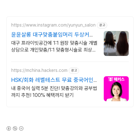
https://www.instagram.com/yunyun_salon
광고
윤윤살롱 대구맞춤붙임머리 두상커짐
없는 자연스런땋기
대구 프라이빗공간에 1:1 원장 맞춤시술 개별
상담으로 개인맞춤/1:1 맞춤형시술로 최상의
만족감/그결과로 재방문율이 인정
https://mchina.hackers.com
광고
HSK/회화 레벨테스트 무료 중국어인
강 1위 해커스
내 중국어 실력 5분 진단! 맞춤강의와 공부법
까지 추천! 100% 혜택까지 받기
(새창열림)