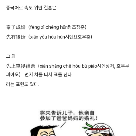
중국어로 속도 위반 결혼은
奉子成婚（
fèng zǐ chéng hūn펑즈청훈）
先有後婚（xiān yǒu hòu hūn시엔요호우훈）
그 외
先上車後補票（xiān shàng chē hòu bǔ piào시엔상처, 호우부
피아오）:먼저 차를 타서 표를 산다
라는 표현도 있다.