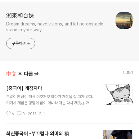
로그 정보
湘來和台妹
Dream dreams, have visions, and let no obstacle
stand in your way.
구독하기
더보기
中文
의 다른 글
[중국어] 개잠자다
글 내용
주말이면 잠이 깨서 이것저것 하다가 개잠을 잘 때가 있다.
여기서 개잠은 멍멍이 잠이 아니라 개는 다시 개(改). 개잠
은 다시 잠자는 것이다. 개잠과 비슷한 말로 두벌잠도 있다.
6
0
2012. 11. 1.
중국어로 개잠을 뭐라고 할까? 睡回籠覺 (shuì huí lóng
jiào). 일반적으로 잠을 자다는 睡覺. 籠은 바구니 혹은 새
나 벌레의 넣어서 키우는 우리를 이르는데 그 우리로 돌아
최신중국어 -부끄럽다 의미의 糗
가서 잔다는 뜻이다. 晨練後睡回籠覺對老人身體不
글 내용