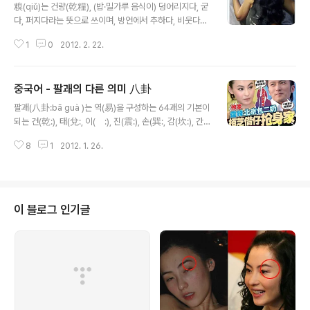
利。(아침 운동후 다시 잠을 자면 노인의 몸에 좋지 않다.)
糗(qiǔ)는 건량(乾糧), (밥·밀가루 음식이) 덩어리지다, 굳
睡回籠覺而造成反應遲鈍，記憶力差，容易鬧病。
다, 퍼지다라는 뜻으로 쓰이며, 방언에서 추하다, 비웃다라
(개잠을 자면 반응을 느려지고 기억력이 나빠지며 병에 걸
는 뜻으로 쓰인다. "糗"자가 들어가는 관용구나 단어 중 가
리기 쉽다.)
1
0
2012. 2. 22.
방 많이 쓰이는 것이 "出糗"와 "糗事"이다. "出糗" 는 (태
도나 행동거지가) 절절하지 못하다, 추태를 부리다, 난감하
다, 난처하다라고 쓰이며, 중국 웹 상에 연예인 "出糗" 사
중국어 - 팔괘의 다른 의미 八卦
진들이 많이 있는데, 우리의 굴욕 사진과 같다. 예) 在歌声
글 내용
传奇，苏芮给曹轩宾点歌，曹轩宾忘词出糗。 (산
팔괘(八卦:bā guà )는 역(易)을 구성하는 64괘의 기본이
동 위성 티비의 歌声传奇라는 프로그램 중 苏芮가 曹轩
되는 건(乾:), 태(兌:, 이(離:), 진(震:), 손(巽:, 감(坎:), 간
宾에게 노래를 시켰으나 曹轩宾이 가사를 잊어버려 굴욕
(艮:), 곤(坤:) 8개의 궤를 말한다. 괘(卦)는 음효(陰爻:-
을 당했다.) 本日我们就一起往看看有哪些韩星穿衣
8
1
2012. 1. 26.
-)와 양효(陽爻:―) 중 세가지가 함께 어우러져 하나의 괘
出糗吧! (오늘은 어떤 한국 연예인이 옷 때문에 굴욕을 당
가 된다. 현재에는 주역에서의 팔괘의 의미 외에 가십(gos
했는지 봅시다.) "糗事"는 난처했던 일, 부끄..
sip)이라는 뜻으로도 많이 쓰인다. 그 유래에 대해서는 여
러가지 설이 있는데: 1. 예전에 홍콩 가십잡지에서 노출 사
진의 노출 부위를 팔괘로 가리면서 八卦가 가십이라는 뜻
이 블로그 인기글
으로 쓰이게 되었다고 한다. 2. 대부분의 가십이 남녀사이
의 애증사가 대부분이어서 음효(陰爻)와 양효(陽爻) 가 서
로 어우러져 괘를 이루어 팔괘와 같다고 여겨 八卦가 가십
이라는 뜻으로 쓰이게 되었다고 한다. 3...