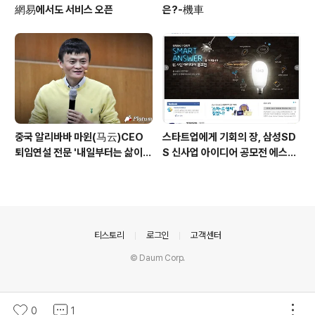
網易에서도 서비스 오픈
은?-機車
중국 알리바바 마윈(马云)CEO
스타트업에게 기회의 장, 삼성SD
퇴임연설 전문 '내일부터는 삶이
S 신사업 아이디어 공모전 에스젠
제 일이 될 것입니다'
글로벌(sGen Global)
의안내
티스토리
로그인
고객센터
© Daum Corp.
0
1