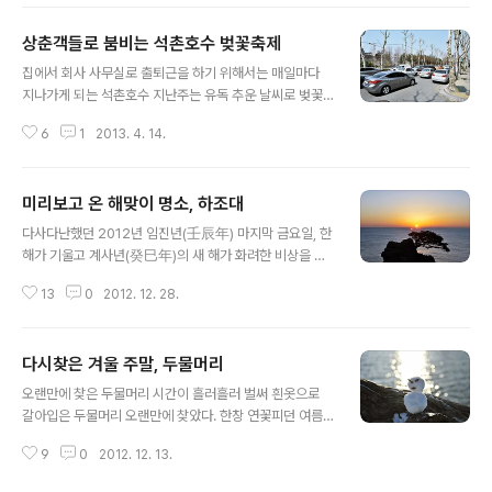
로 문을 열게 되며, 4.13(토)~14(일) 동안에는 벚꽃축제 문
화예술 공연마당, 체험 마당, 먹을거리마당, 포토존 등을 운
상춘객들로 붐비는 석촌호수 벚꽃축제
영한다고 합니다. 축제기간 동안 석촌호수 일대에서 즐길
글 내용
수 있는 구립교향악단의 연주, 인디밴드 및 청소년밴드, 문
집에서 회사 사무실로 출퇴근을 하기 위해서는 매일마다
화예술동아리들의 공연은 주민들의 눈과 귀를 즐겁게 할
지나가게 되는 석촌호수 지난주는 유독 추운 날씨로 벚꽃
예정이랍니다. 작년 석촌호수 벚꽃 사진 구경하기 2012
이 필 시기가 되었지만 아직 벚꽃이 만개하진 않았습니다.
석촌호수 벚꽃축제 그 현장석촌호수 벚꽃축제 야경에 취하
6
1
2013. 4. 14.
석촌호수 동, 서호 중에 잠실방향으로는 꽃이 비교적 많이
다석촌호수 벚꽃축제, 상춘객들은 즐겁다. 이번에는 정말
피어있지만 성남 방향으로는 아직 꽃을 피우지 못한채 꽃
그냥 산책으로 가볍게 나선지라 ..
봉오리만 틔우고 있습니다. 이번 주말은 석촌호수 벚꽃축
미리보고 온 해맞이 명소, 하조대
제 행사가 열리다보니 석촌호수변 도로변은 차들로 가득하
글 내용
네요. 1년중에 이렇게 차가 제일 많이 붐비는 시기죠. 주말
다사다난했던 2012년 임진년(壬辰年) 마지막 금요일, 한
에는 가급적 대중교통을 이용하는게 좋을것 같네요. 꽃샘
해가 기울고 계사년(癸巳年)의 새 해가 화려한 비상을 준
추위가 지나 날씨가 어느 정도 풀린 이번 주말은 서울 근교
비하고 있습니다. 새해 해맞이를 보고자 하면 수 많은 인파
에서 봄 정취를 느끼기 위해 몰려든 상춘객들로 엄청 붐볐
13
0
2012. 12. 28.
로 인해 길가에서 일출을 봐야할 지도 모르겠네요. 지난주
습니다. 아이들의 손을 잡고 봄나들이를 온 가족부터 도시
에 강원도 대관령, 속초를 방문. 애국가에 나오는 소나무로
락을 싸들고 봄 소풍을 온 것 같은 연인까지~ ..
유명한 하조대에서 정말 멋진 일출 광경을 접할 수 있었습
다시찾은 겨울 주말, 두물머리
니다. 기상청의 일출 정보는 대략 7시 20분쯤이라고 했지
글 내용
만 먼 곳까지 왔기에 조금 일찍 도착했습니다. 하지만 일찍
오랜만에 찾은 두물머리 시간이 흘러흘러 벌써 흰옷으로
와도 출입 할 수가 없었고, 7시쯤 군인들이 잠겨있는 자물
갈아입은 두물머리 오랜만에 찾았다. 한창 연꽃피던 여름
쇠를 열어줘야 하조대 안으로 들어갈 수 가 있었습니다. 보
에 찾은 이후 반년만에 다시 찾은 양평 때마침 금요일 많은
기 힘들다는 오메가 일출 광경을 볼 수 있어서 정말 좋았습
9
0
2012. 12. 13.
눈으로 인해 두물머리에도 하얗게 새옷을 갈아입고 있었
니다. 해가 수평선에서 떠오르기 전 기다리는 시간동안 20
다.