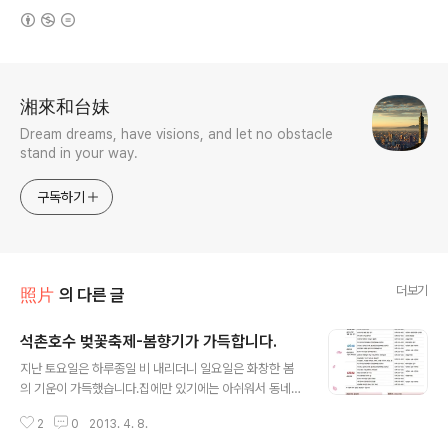
(새창열림)
로그 정보
湘來和台妹
Dream dreams, have visions, and let no obstacle
stand in your way.
구독하기
더보기
照片
의 다른 글
석촌호수 벚꽃축제-봄향기가 가득합니다.
글 내용
지난 토요일은 하루종일 비 내리더니 일요일은 화창한 봄
의 기운이 가득했습니다.집에만 있기에는 아쉬워서 동네
마실 석촌호수 한바퀴 돌고 왔습니다. 2013년도 석촌호수
2
0
2013. 4. 8.
벚꽃축제는 이번주 금요일 4.12 송파소리길 벚꽃 밤길걷기