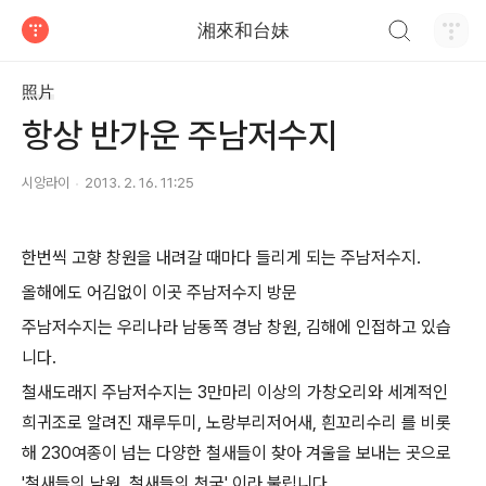
검색하기
湘來和台妹
티스토리
照片
항상 반가운 주남저수지
시앙라이
2013. 2. 16. 11:25
한번씩 고향 창원을 내려갈 때마다 들리게 되는 주남저수지.
올해에도 어김없이 이곳 주남저수지 방문
주남저수지는 우리나라 남동쪽 경남 창원, 김해에 인접하고 있습
니다.
철새도래지 주남저수지는 3만마리 이상의 가창오리와 세계적인
희귀조로 알려진 재루두미, 노랑부리저어새, 흰꼬리수리 를 비롯
해 230여종이 넘는 다양한 철새들이 찾아 겨울을 보내는 곳으로
'철새들의 낙원, 철새들의 천국' 이라 불립니다.