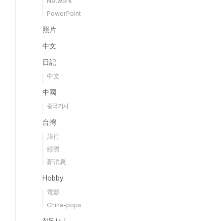
Network
PowerPoint
照片
中文
日記
中文
中國
중국기사
台灣
旅行
經濟
新消息
Hobby
電影
China-pops