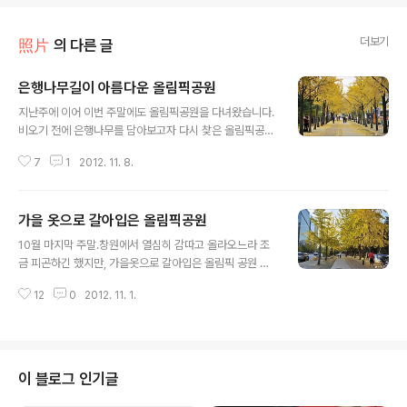
더보기
照片
의 다른 글
은행나무길이 아름다운 올림픽공원
글 내용
지난주에 이어 이번 주말에도 올림픽공원을 다녀왔습니다.
비오기 전에 은행나무를 담아보고자 다시 찾은 올림픽공원
남4문 옆 나무길 지난주 풍경보기 : 가을 옷으로 갈아입은
7
1
2012. 11. 8.
올림픽공원11월이 되고나니 은행잎도 저 노랗게 변했습니
다. 가을의 올림픽공원 풍경 함께 보실래요?
가을 옷으로 갈아입은 올림픽공원
글 내용
10월 마지막 주말.창원에서 열심히 감따고 올라오느라 조
금 피곤하긴 했지만, 가을옷으로 갈아입은 올림픽 공원 풍
경이 보고 싶어 타이메이와 마실 고고~올림픽 남2문 출입
12
0
2012. 11. 1.
구 옆에는 은행나무가 참 이쁩니다. 2010년도 은행나무길
은 : 가을을 느끼고 싶어 찾아간 올림픽공원이번 주에 가면
더 노랗게 물들어 사진찍기 딱 좋을듯. 가족단위, 연인들 다
양한 사람들이 공원을 나와 가을을 만끽하고 있네요. 그리
고 오랫만에 왕따나무가 있는 이곳을 찾으니 텃밭에는 수
이 블로그 인기글
확을 하고, 텅 비어있네요.산책로에는 수세미가 주렁주렁~