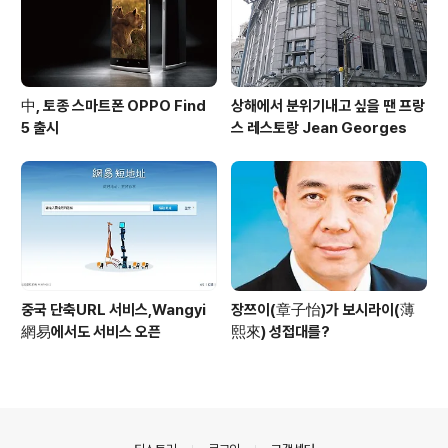
中, 토종 스마트폰 OPPO Find
상해에서 분위기내고 싶을 땐 프랑
5 출시
스 레스토랑 Jean Georges
중국 단축URL 서비스,Wangyi
장쯔이(章子怡)가 보시라이(薄
網易에서도 서비스 오픈
熙來) 성접대를?
의안내