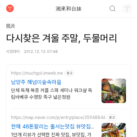
검색하기
湘來和台妹
티스토리
照片
다시찾은 겨울 주말, 두물머리
시앙라이
2012. 12. 13. 07:48
https://muchgol.imweb.me
광고
남양주 해넘이숲속마을
단체 독채 복층 커플 스파 세미나 워크샾 독
립바베큐 수영장 족구 넓은정원
https://map.naver.com/p/entry/place/35948846
광고
한해 48톤팔리는 줄서는맛집 뷰맛집
대디스바베큐
1만개 리뷰가 선택한 진짜 맛집, 뷰맛집, 가