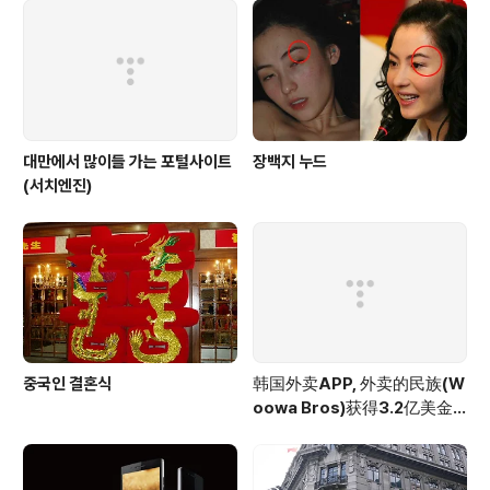
가을하면 파란하늘과 억새가 생각납니다.바람에 휘날리는
억새가 하는말 :' 가을 느낌 나?' 라고 이야기하는 것 같네
요. * 가을엔 어디론가 떠나고 싶습니다* 용혜원 어디론가
떠나고 싶습니다 이 가을이 떠나..
대만에서 많이들 가는 포털사이트
장백지 누드
(서치엔진)
중국인 결혼식
韩国外卖APP, 外卖的民族(W
oowa Bros)获得3.2亿美金
投资