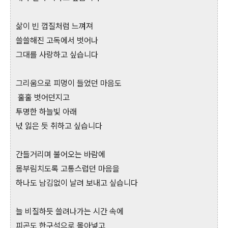
삶이 빈 껍질처럼 느껴져
쓸쓸해진 고독에서 벗어나
그대를 사랑하고 싶습니다
그리움으로 피멍이 들었던 마음도
훌훌 벗어던지고
투명한 하늘빛 아래
넋 잃은 듯 취하고 싶습니다
간들거리며 불어오는 바람에
몸부림치도록 고통스럽던 마음을
하나도 남김없이 날려 보내고 싶습니다
늘 비질하듯 쓸려나가는 시간 속에
피곤도 한구석으로 몰아넣고