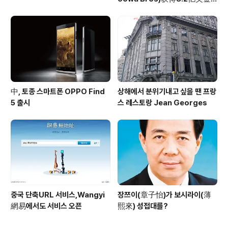
投资
中, 토종 스마트폰 OPPO Find
상해에서 분위기내고 싶을 땐 프랑
5 출시
스 레스토랑 Jean Georges
중국 단축URL 서비스,Wangyi
장쯔이(章子怡)가 보시라이(薄
網易에서도 서비스 오픈
熙來) 성접대를?