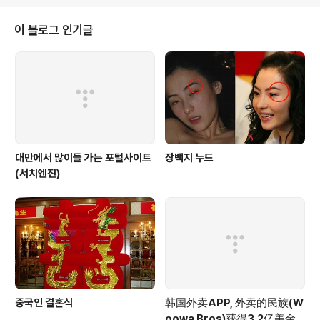
못할 깊은 속내를 닫아야할 때조차 초연함을 잃지 않는 꽃!
이 블로그 인기글
대만에서 많이들 가는 포털사이트
장백지 누드
(서치엔진)
중국인 결혼식
韩国外卖APP, 外卖的民族(W
oowa Bros)获得3.2亿美金