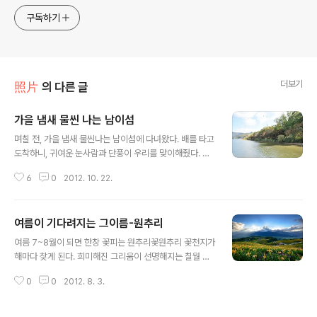
구독하기
더보기
照片
의 다른 글
가을 냄새 물씬 나는 남이섬
글 내용
며칠 전, 가을 냄새 물씬나는 남이섬에 다녀왔다. 배를 타고
도착하니, 귀여운 눈사람과 단풍이 우리를 맞이해줬다. 수
요일이라 사람이 많이 없겠지 하고 갔는데 외국인 관광객
6
0
2012. 10. 22.
뿐만 아니라 단체 관광객, 학생들, 유치원생들이 많았다. 사
람들의 무리를 따라 올라가다보니 오른편에 단풍들이 눈에
들어왔다. 100인의 가족들이 왕단풍나무를 심어서 가꾼다
여름이 기다려지는 그이름-원추리
는 백풍밀원(百楓密苑). 백 그루의 단풍 나무가 있는 비밀
글 내용
의 화원. 나무마다 이름표가 걸려있다. 이 나무들을 가꾸시
여름 7~8월이 되면 한창 꽃피는 원추리꽃원추리 꽃천지가
는 분들의 이름인가 보다. 사람들이 북적이는 중앙길을 벗
해마다 찾게 된다. 희미해진 그리움이 선명해지는 칠월 바
어나 강가로 갔더니 쭉쭉뻗은 나무들로 나름 운치가 있었
라만 보다 돌아선 아픔을 묻고 허공에 흩뿌린 웃음 비가 되
다. 저 멀리서 걸어오시는 수녀님까지 더 멋스러웠던 풍경.
0
0
2012. 8. 3.
는가? 만날 수 없으면서 간직한 기다림은 나비 한 마리 날
꽃을 따먹고 벌 받고 있는 귀여운 토끼. 단풍숲 남이풍원
지 않는 장대비 속 꽃잎을 펼쳐 웃는 주홍빛 원추리 같아.
(南怡楓苑） 이 나무 앞에선 많은 ..
젖은 비에도 화려한 매무새 구김이 없고 다시 열어 보이지