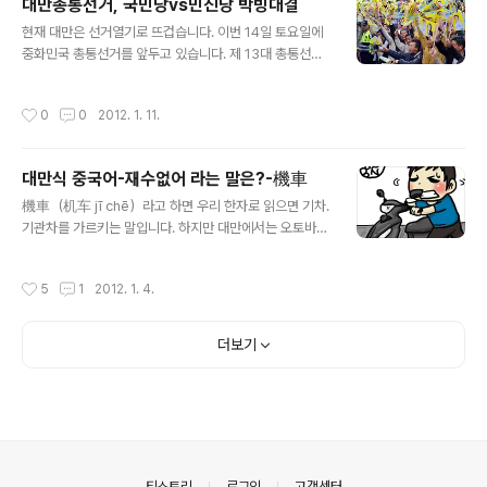
대만총통선거, 국민당vs민진당 박빙대결
하고 있는 사람들이 많다. 오늘 스타벅스 매장을 들렀더니
글 내용
현재 대만은 선거열기로 뜨겁습니다. 이번 14일 토요일에
NEW YEAR 드래곤 세트를 판매하고 있었다. 중화권 매장
중화민국 총통선거를 앞두고 있습니다. 제 13대 총통선거
보다는 상품이 다양하질 않아 조금 아쉬운 부분. 행사 안내
를 앞두고 TV토론회를 일주일간격으로 벌써 3차례나 진
: http://www.istarbucks.co.kr/Whats_new/store_
행되었습니다. 이번 총통선거 후보는 현직 총통 마잉지우
event_view.asp?PageNo=&Seq=151&MCode=2
작성시간
0
0
2012. 1. 11.
(馬英九) 국민당후보, 차이잉원(蔡英文) 민진당 후보, 쏭
해년마다 스타벅스의 기념품이 기다려진다.
추위(宋楚瑜) 친민당 후보가 출마를 했죠. 지금 최고의 이
슈는 '연합정부론'으로 가열되고 있습니다. 우선 마잉지우
대만식 중국어-재수없어 라는 말은?-機車
총통은 연임할 경우 행정부가 내년부터 대만의 ‘행복지
글 내용
수’를 매년 발표하도록 할 것이라고 했고, 행복지수는 건강
機車（机车 jī chē）라고 하면 우리 한자로 읽으면 기차.
과 환경, 평균수명, 어린이 보육 등 광범위한 문제들을 포함
기관차를 가르키는 말입니다. 하지만 대만에서는 오토바이
하게 됩니다. 이러한 지표들이 행정부의 업무부담을 가중
를 機車라고 일컫기도 하죠. 오토바이는 摩托車（摩托
시키기는 하겠지만, 정부가 정책을 수행할 때 국민의 행복
车） 또는 機動式腳踏車（机动式脚踏车）라고 하고,
작성시간
5
1
2012. 1. 4.
을 항상 고려하도록 하기 위해서는 필요하다고..
대만 사투리로 歐都拜（欧都拜） 또는 ki chhia라고 합
니다. 일반적으로는 摩托车, 机车가 많이 쓰입니다. 대만
젊은이들 사이에서는 기관차나 오토바이가 아닌 의미로 機
더보기
車라는 단어를 많이 사용합니다 원래는 대만 본성인들이
대만 사투리로 "欠姦" 심하게는 "膣屄"라고 욕을 했는데
90년대 학생들 사이에서 그게 고상하지 못하다고 여기거
나 혹은 장난으로 말을 만들다 "膣屄"의 첫 글자와 발음이
비슷한 "機"를 쓰면서 "機車"라는 말이 생기게 되었죠.
"機車"라고 쓰이면서 원래는 심한 욕이었는데 학생들..
의안내
티스토리
로그인
고객센터