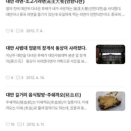
대만 라면-소고기라면滿漢大餐(만한다찬)
고 해서 그 중에서 망고가 가장 많이 있다는 망고삥 위에 카스타드라고 하지만 푸딩
글 내용
같은게 얹어져 있는 아이를 먹었당.. 역시 난 여기 삥..
얼마 전에 대만에 다녀온 후배가 내가 사랑하는 滿漢大餐(만한다찬)을 사다줬다.
대만이나 중국 라면을 즐기지 않는데 유일하게 먹는 라면이 만한다찬이다. 중국에 첨
왔을때, 牛肉麵을 먹었는데 그 땐 느끼하고 맛도 없다라고 생각했는데 대만 가서 먹
어보곤 반하게 되었다.대만에 만한다찬 말고 다른 브랜드의 니우로우멘도 있으나 그
작성시간
0
0
2012. 7. 4.
맛이 만한다찬에 견줄 수 없다. 후배가 사다준 것은 珍味牛肉麵과 蔥燒牛肉麵.
평상시 국물이 맑은 清燉보다는 간장 등으로 양념을 한 紅燒를 좋아하는데 이 두 라
면 모두 紅燒의 방법으로.봉지를 뜯어보면,면과 고기, 스프, 기름이 들어있다. 대만
대만 사범대 정문의 장개석 동상이 사라졌다.
라면은 모두 면발이 가늘어서 뚜껑있는 시리얼 그릇에 담고 그냥 물을 부어 먹기도
글 내용
한다. 면발이 가늘어 금방 익는다.만한다찬의 가장 큰 특징은 고기..
지난주 대만을 다녀온 후배가 대만사범대학 본관 앞 장개
석(蔣介石） 동상이 사라졌다면서 카톡으로 사진을 보내
왔다. 재작년말 친구 결혼식 참석차 대만을 방문했을때도
있었던 그 동상이 어디로 가버렸을까? 아비엔(대만 사람들
작성시간
4
3
2012. 6. 14.
은 일반적으로 阿扁이라고 부른다. 대만 전 대통령 천쉐비
엔陳水扁을 지칭) 연임하면서 각 학교의 동상을 철거할 때
도 무사했던 동상이었었는데... 2007년에 대만 각지의 장
대만 길거리 음식탐방-주쉐까오(豬血糕)
개석 동상을 철거하기 전까지만해도 대만엔 2만여개의 장
글 내용
개석 동상이 있었다. 우리 어린 시절 학교에 이순신 동상이
주쉐까오(豬血糕)는 미쉐까오(米血糕)의 일종이다. 미쉐
있었던 것처럼 학교에 흔히 보이던게 장개석 동상이었다.
까오는 미쉐 (米血)로 줄여 말하기도 하는데, 찹쌀과 동물
그러나 2007년 과거 국민당(國民黨） 집권시절, 특히 장
의 피(돼지와 오리 등)로 만든 대만의 전통적인 쌀로 만든
씨 부자 집권 시절의 흔적을 지우려는 운동이 당시 집권당
간식용 케이크 종류로 주쉐까오와 야쉐까오(鴨血糕) 두
작성시간
10
1
2012. 5. 11.
민진당(民進黨）을 주축으로 일어났다. 가장 ..
종류로 구분됩니다. 주쉐까오가 대만 북부의 전통 먹거리