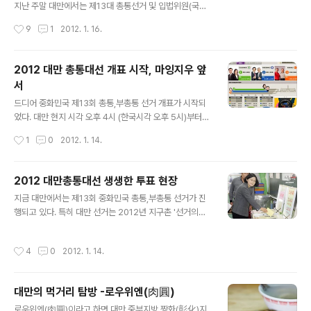
닉네임을 台妹로 쓰면서 저의 상징으로 굳어졌습니다. 대
지난 주말 대만에서는 제13대 총통선거 및 입법위원(국회
만에서 오래 살다보니 대만식 중국어로 말하다보니 더더욱
의원)선거가 동시에 치뤄졌다. 투표전에는 민진당 차이잉
작성시간
9
1
2012. 1. 16.
台妹틱해졌습니다. 중국에서 공부하면서 ..
원(蔡英文) 후보와 국민당 마잉지우(馬英九)후보가 접전
을 펼칠것으로 예상 되었으나, 개표를 시작하고 오후 8시
쯤 투표 결과가 판가름 났다. 민진당 차이잉원 후보는 45.
2012 대만 총통대선 개표 시작, 마잉지우 앞
6% 득표율, 국민당 마잉지우 후보는 51.6 % 득표율, 약 8
서
0만표를 앞서 마잉지우 총통이 연임에 성공하였다. 마잉지
글 내용
우 총통의 공략을 간단히 요략해보면, 행정부가 내년부터
드디어 중화민국 제13회 총통,부총통 선거 개표가 시작되
대만의 ‘행복지수’를 매년 발표하도록 할 것이라고 했고, 행
었다. 대만 현지 시각 오후 4시 (한국시각 오후 5시)부터
복지수는 건강과 환경, 평균수명, 어린이 보육 등 광범위한
개표 시작되었고, 지금 현재 국민당 마잉지우 총통이 앞서
작성시간
1
0
2012. 1. 14.
문제들을 포함하게 된다. 이러한 지표들이 행정부의 업무
나가고 있다. 680만표 개표결과 마잉지우 총통이 3,584,
부담을 가중시키기는 하겠지만..
967표를 획득 52% 득표율. 차이잉원 후보는 3,061,957
표를 획득 44% 득표율 보이고 있다. 시간이 가면 갈수록
2012 대만총통대선 생생한 투표 현장
득표율 차이는 벌어지고 있는 상황 마잉지우 후보가 당선
글 내용
지금 대만에서는 제13회 중화민국 총통,부총통 선거가 진
될 것으로 판단된다. 2012 대만총통대선 생생한 투표 현
행되고 있다. 특히 대만 선거는 2012년 지구촌 '선거의
장 대만총통선거, 국민당vs민진당 박빙대결
해'의 첫 시작을 알리는 대선이라는 점에서 세계 이목이 집
중되고 있다. 전통적으로 북부지방에서는 국민당의 강세,
작성시간
4
0
2012. 1. 14.
남부지방에서는 민진당의 텃밭이라는 점은 이번 선거에도
그대로 유지되지 않을까 예상된다. 지난 2008년도에 비해
서 유권자수는 76만명이 증가한 총 1800만명이다. 연도
대만의 먹거리 탐방 -로우위엔(肉圓)
인구수 인구증감 유권자수 유권자수 증감 유권자수∕인구수
글 내용
（%） 2012 — — 18,086,455 764,833 — 2008
로우위엔(肉圓)이라고 하면 대만 중부지방 짱화(彰化)지