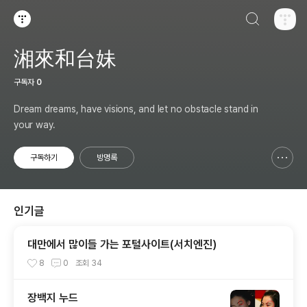
검색하기
티스토리
湘來和台妹
구독자
0
Dream dreams, have visions, and let no obstacle stand in
your way.
구독하기
방명록
신고하기 레이어
열기
인기글
대만에서 많이들 가는 포털사이트(서치엔진)
8
0
조회
34
장백지 누드