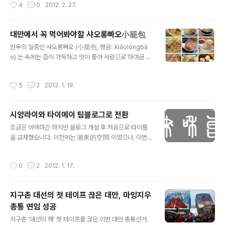
작성시간
4
0
2012. 2. 27.
견하게 되었다. 왜냐하면 돼지는 더럽고, 먹기만 하고 일은
北101) 타이베이의 상징인 타이베이101(台北101)는 20
하지 않고, 횡령을 일삼으며....
04년12월31일부터 2010년1월4일까지는 세계에서 가장
높은 빌딩이었으며, 89층에 전망대가 있다. 쇼핑 센터는
대만에서 꼭 먹어봐야할 샤오롱빠오小籠包
지하1층에서 지상5층까지이다. 명품 브랜드뿐만 아니라
글 내용
만두의 일종인 샤오롱빠오 (小籠包, 병음: Xiǎolóngbā
일반 패션 브랜드들도 입점해있다. 2. Shin Kong Mitsuk
o) 는 속에는 즙이 가득하고 맛이 좋아 사람으로 하여금 크
oshi(新光三越) Shin Kong Mitsukoshi(新光三越)는
게 식욕이 동하도록 하는 음식입니다. 니우로우미엔(牛肉
신광(新光)그룹과 대만 미츠코시(三越)백화점이 합작해
麵)과 마찬가지로 대만에서 흔히 볼 수 있는 샤오츠(小吃,
서 만든 백화점으로 대만 대표 백화점이다. 신광산위에 신
작성시간
5
2
2012. 1. 19.
간단한 먹거리)로서 대만에 오는 외국 관광객들이 꼭 들려
이점은 A4, A8, A9, A11로 나누어져 있으며, A4관은 여
서 먹는 음식 중 하나입니다. 샤오롱빠오의 기원 샤오롱빠
성관,..
오는 북송시대(서기 960~1127년)의 유명한 왕로우(王
시앙라이와 타이메이 팀블로그로 전환
樓)란 요릿집에서 만든 「산똥메이화빠오즈(山洞梅花包
글 내용
子)」에서 유래한다고 합니다. 샤오롱바오의 기원은 청나라
조금은 어색하긴 하지만 블로그 개설 후 처음으로 타이틀
동치 10년 1871년에 중국의 嘉定縣 南翔鎮(현 상하이
을 교체했습니다. 이전에는 湘來的空間 이었으나, 이번에
시 지아딩구 난샹쩐 )의 음식점 「고의원」(古猗園)의 점주
바꾼 타이틀 명은 湘來和台妹 [시앙라이와 타이메이]로
황명현이 당시 유행하던 돼지고기를 넣은 만두를 개량해
변경했습니다. 타이틀에 있는 글씨는 바로 湘來和台妹 이
작성시간
0
2
2012. 1. 17.
「남상대육만두」(南翔大肉饅頭)를 팔기..
며, 소전(小篆)체로 작성했습니다. -이상 시앙라이 였습니
다 - 안녕하세요. 저는 타이메이라고 합니다. 台妹는 대만
여자아이라는 뜻인데, 제가 석사를 졸업하고 중국으로 떠
지구촌 대선의 첫 테이프 끊은 대만, 마잉지우
나게 되었을때, 대만 친구가 "이제 중국 가서 大陸妹(중국
총통 연임 성공
여자아이)가 되겠네." 이러길래. 제가 "난 중국 가서도 台
글 내용
妹할거야."했었습니다. 상해로 간 후, 중국판 네이트온 QQ
지구촌 '대선의 해' 첫 테이프를 끊은 이번 대만 총통선거.