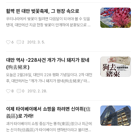
라면, 대만 남부에서는 야쉐까오를 위주로 합니다. 주쉐까
오 요리는 찌거나, 삶거나, 볶거나, 훈제하는 등의 방식으로
활짝 핀 대만 벚꽃축제, 그 현장 속으로
나눠집니다. 가장 인기가 있는 방식은 쪄서 익힌 주쉐까오
글 내용
의 외부에 가게마다 특유한 소스와 땅콩가루를 두껍게 한
우리나라에서 벚꽃이 필려면 다음달이 되어야 볼 수 있을
층 입히고 향채를 얹어 먹는 것으로 이는 대만 특유의 맛이
텐데, 대만에선 지금 한창 벚꽃이 만개하여 분홍빛으로 물
넘치는 간단한 먹거리입니다. 미쉐까오는 중국 남방에 기
들어져 있습니다. 타이베이 옆 신베이시(新北市)에서는 2
원을 두고 있으며 쌀로 만든 케이크의 일종입니다. 중국인
월 11일부터 3월 17일까지 곳곳에서 벚꽃축제가 열리고
작성시간
6
2
2012. 3. 5.
들은 다수가 쌀을 주식으로 했으며 대만으..
있습니다. 우라이(烏來) / 산즈(三芝) / 단수이(淡水) / 스
딩(石碇) / 시즈(汐止) 5곳에서 행사가 진행되고, 주말에
는 더 많은 사람들이 찾고 있습니다. 추천 코스 단수이(淡
대만 역사 -228사건 개가 가니 돼지가 왔네
水)學府路-普學禪寺(捷運站步行十分鐘)→國泰人
(狗去豬來)
壽教育訓練中心→滬尾櫻花大道路口→樹林口活動
글 내용
中心三空泉湧泉口→樹林溪口→滬尾櫻花大道路口
오늘은 2월28일, 대만의 228 평화 기념일이다. 2차 대전
（終點） 산즈(三芝)櫻花水車園區→福德水車公園
후, 대만에서는 "개가 가니 돼지가 왔네(狗去豬來)"라는
→賢德橋(櫻芝園)→三芝遊客中心暨名人文物館 우
말이 유행하였다. 이 말은 2차 대전에 패한 후 일본인이 떠
작성시간
8
0
2012. 2. 28.
라이(烏來)西羅岸香草園區→環山停車場 우리나라에
난후 중국 공산당에게 패한 후 대만으로 건너온 국민당을
서 보는 벚꽃과는 또 다릅니다. 대만의 벚나무는 Prunu..
위시한 중국인들이 온 것에 대한 실망감을 나타낸다. 이 이
전에 대만에 거주하던 중국인들은 본성인(本省人), 2차
이제 타이베이에서 쇼핑을 하려면 신이취(信
대전후 대만으로 건너온 중국인들은 외성인(外省人)이라
義區)로 가라!
고 한다. 당시의 《台灣文化》라는 잡지에서는 : 본성인들
글 내용
은 일본인들을 개라 부르는데 일본인들이 흉악하게 본성인
과거 타이베이의 쇼핑 중심가는 똥취(東區)였으나 최근에
들을 괴롭혔기 때문이고, ...... 본성인들은 처음에 외성인들
는 신이취(信義區)가 타이베이의 맨하탄이라고 불리면서
을 존중했으나 후에 외성인들의 행동이 돼지와 같음을 발
타이베이의 중심가로 각광받고 있다. 1. 타이베이101(台