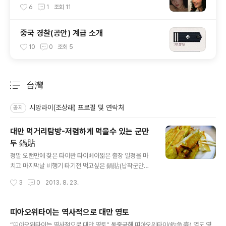
6
1
조회
11
중국 경찰(공안) 계급 소개
10
0
조회
5
台灣
분류 전체보기
주요 글 목록
시앙라이(조상래) 프로필 및 연락처
공지
대만 먹거리탐방-저렴하게 먹을수 있는 군만
두 鍋貼
글 내용
정말 오랜만에 찾은 타이완 타이베이짧은 출장 일정을 마
치고 마지막날 비행기 타기전 먹고싶은 鍋貼(납작군만두-
꾸오티에)를 못먹은게 이내 걸렸다. (이태원에 쟈니덤플링
작성시간
3
0
2013. 8. 23.
에 반달군만두와 비슷)숙소에서 가장 가까운 꾸오티에 가
게를 구글링 하다보니 忠孝復興 지하상가 안에 위치한걸
발견!!대만에서 유명한 꾸오티에 체인점 브랜드인 八方雲
띠아오위타이는 역사적으로 대만 영토
集가 위치하고 있었다. 일정 마지막 점심식사를 꾸오티에
글 내용
“띠아오위타이는 역사적으로 대만 영토” 동중국해 띠아오위타이(釣魚臺) 열도 영