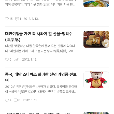
22,925,311 351,346 17,321,622 814,443 75.56%
역이 유명하다. 과거 이곳 짱화(彰化 에서 가장 처음 만들
2004 22,573,965 439,188 16,507,179 1,044,554
어져서 흔히 먹는음식이었고, 이후 대만 전역으로 퍼지게
73.12% 2000 22,13..
되었다. 당시에는 고구마를 말려 가루를 만든 뒤 반죽으로
작성시간
15
1
2012. 1. 13.
삼각형으로 만들어 증기로 쪄서 만들었는데, 소를 넣지는
않았다. 그 후 다방면으로 개량을 거쳐 돼지고기와 죽순 등
보조 식품재료를 더한 결과 오늘날 일반적으로 볼 수 있는
대만여행을 가면 꼭 사와야 할 선물-펑리수
로우위엔으로 점차 발전했다 로우위엔(肉圓)은 외관이 반
(鳳梨酥)
투명하고 납작하게 둥글며 소에는 돼지고기 등 재료를 넣
글 내용
어 이런 이름을 얻게되었다. 예전 대만은 물자가 부족해 돼
대만을 방문하면 다들 한쪽손에 들고 오는 선물이 있습니
지고기는 추석과 설 등 큰 명절에만 먹을 기회가 있는 식품
다. '파인애플 케이크'라고 불리는 펑리수(鳳梨酥, Feng li
재료에 속했기 때문에 풍족하게 먹을 수 없었기에 다양한
su) 대만은 다양한 민족으로 구성되어 있죠. 이 중에서도
작성시간
6
1
2012. 1. 12.
음식이 나오게 되었다. 외피는 부드럽고 ..
민남어로는 파인애플을 「왕라이(旺來)」로 부릅니다. 왕라
이(旺來)의 뜻은 상서로움과 흥성함, 자손이 번성함을 의
미하기도 하죠 대만에서의 파인애플은 새해와 명절에 제례
중국, 대만 스타벅스 화려한 신년 기념품 선보
용품으로 쓰이며 친지들에게 선물할 때도 널리 쓰이는 과
여
일중 단연 으뜸입니다. 펑리수는 크림과 밀가루, 계란, 설
글 내용
탕, 동과(冬瓜), 파인애플 잼을 주요 원료로 합니다. 비교적
2012년 임진년(壬辰年) 새해가 밝았다. 흑룡해를 맞이하
저렴한 펑리수는 동과가 더 많이 들어가고 비교적 고급스
여 스타벅스(星巴克)에서 다양한 신년 기념품을 출시하고
러운 펑리수에는 파인애플이 좀 더 많이 들어갑니다. 파인
있다. 우리나라에도 새해기념품이 판매되고 있지만, 특히
작성시간
4
0
2012. 1. 11.
애플 잼과 가장 잘 조화되는 식품재료로 찾아낸 것이 「동과
대만, 홍콩, 중국과 같은 중화권에서 좀 더 다양한 상품들을
(冬瓜)」입니다. 동과는 수분..
선보이고 있다. 해년마다 중화권 지역에서는 다양한 상품
이 출시되고 있어, 해년마다 이런 기념품을 수집하고 기대