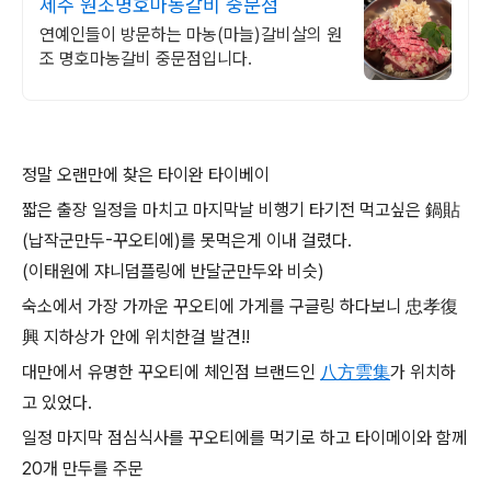
제주 원조명호마농갈비 중문점
연예인들이 방문하는 마농(마늘)갈비살의 원
조 명호마농갈비 중문점입니다.
정말 오랜만에 찾은 타이완 타이베이
짧은 출장 일정을 마치고 마지막날 비행기 타기전 먹고싶은 鍋貼
(납작군만두-꾸오티에)를 못먹은게 이내 걸렸다.
(이태원에 쟈니덤플링에 반달군만두와 비슷)
숙소에서 가장 가까운 꾸오티에 가게를 구글링 하다보니 忠孝復
興 지하상가 안에 위치한걸 발견!!
대만에서 유명한 꾸오티에 체인점 브랜드인
八方雲集
가 위치하
고 있었다.
일정 마지막 점심식사를 꾸오티에를 먹기로 하고 타이메이와 함께
20개 만두를 주문