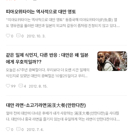
띠아오위타이는 역사적으로 대만 영토
글 내용
“띠아오위타이는 역사적으로 대만 영토” 동중국해 띠아오위타이(釣魚臺) 열
도 영유권을 둘러싼 대만과 일본의 외교적 갈등이 좀처럼 진정되지 않고 있다.
이와 관련, 대만 외교부는 최근 성명을 발표하고 역사적 사실에 근거해 띠아오
0
0
2012. 10. 3.
위타이 열도에 대한 일본의 영유권 주장을 구체적으로 반박했다. 대만 외교부
성명은 일본의 영유권 주장이 역사적으로 크게 세 가지 측면에서 정당성을 결여
하고 있다고 주장했다. 첫째, 일본은 띠아오위타이 열도를 1895년 1월 병합한
같은 일제 식민지, 다른 반응 : 대만은 왜 일본
것이지 일본의 주장처럼 ‘주인 없는 땅을 차지한 행위’는 아니었다. 일본의 병합
에 훨씬 앞서 중국 명나라 왕조(1368~1644년)는 1561년 띠아오위타이 열도
에게 우호적일까??
글 내용
를 자신의 방어 영역에 포함시켰다. 이어 청나라 왕조(1644~1911년)는 1683
오늘은 67주년 광복절이다. 우리보다 더 오랜 시간 일제의
년 대만을 중..
식민지로 있었던 대만의 광복절은 10월25일이고 우리와
달리 국경절은 아니다. 대만은 일본 이전에 국토의 일부가
99
4
2012. 8. 15.
스페인과 네덜란드의 식민지이기도 하다. 송, 원 이후로 중
국 복건성 일대의 주민들이 대만으로 이주하기 시작했고
명이 망하면서 반청복명 운동을 하던 한족들이 복명 운동
대만 라면-소고기라면滿漢大餐(만한다찬)
에 실패하고 대만으로 건너와 대만을 지배하고 있던 네덜
글 내용
란드를 내쫓으면서 많은 중국인들이 대만에 들어오게 된
얼마 전에 대만에 다녀온 후배가 내가 사랑하는 滿漢大餐(만한다찬)을 사다줬
다. 중국은 이 사건을 대만의 첫번쨰 광복이라고 주장하고
다. 대만이나 중국 라면을 즐기지 않는데 유일하게 먹는 라면이 만한다찬이다.
본래는 원주민들의 땅이던 대만을 중국의 영토 일부분으로
중국에 첨 왔을때, 牛肉麵을 먹었는데 그 땐 느끼하고 맛도 없다라고 생각했는
편입시킨다. 1895년 중일갑오전쟁의 결과 중국과 일본은
0
0
2012. 7. 4.
데 대만 가서 먹어보곤 반하게 되었다.대만에 만한다찬 말고 다른 브랜드의 니