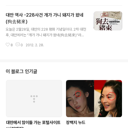
시모노세키 조약(중국에선 馬關條約, 일본에선 下關條
우로우멘도 있으나 그 맛이 만한다찬에 견줄 수 없다. 후배가 사다준 것은 珍味
約)을 맺게 되고 대만을 일본에 할양하였으며, 이 ..
牛肉麵과 蔥燒牛肉麵. 평상시 국물이 맑은 清燉보다는 간장 등으로 양념을
대만 역사 -228사건 개가 가니 돼지가 왔네
한 紅燒를 좋아하는데 이 두 라면 모두 紅燒의 방법으로.봉지를 뜯어보면,면
과 고기, 스프, 기름이 들어있다. 대만 라면은 모두 면발이 가늘어서 뚜껑있는 시
(狗去豬來)
글 내용
리얼 그릇에 담고 그냥 물을 부어 먹기도 한다. 면발이 가늘어 금방 익는다.만한
오늘은 2월28일, 대만의 228 평화 기념일이다. 2차 대전
다찬의 가장 큰 특징은 고기..
후, 대만에서는 "개가 가니 돼지가 왔네(狗去豬來)"라는
말이 유행하였다. 이 말은 2차 대전에 패한 후 일본인이 떠
8
0
2012. 2. 28.
난후 중국 공산당에게 패한 후 대만으로 건너온 국민당을
위시한 중국인들이 온 것에 대한 실망감을 나타낸다. 이 이
전에 대만에 거주하던 중국인들은 본성인(本省人), 2차
대전후 대만으로 건너온 중국인들은 외성인(外省人)이라
고 한다. 당시의 《台灣文化》라는 잡지에서는 : 본성인들
이 블로그 인기글
은 일본인들을 개라 부르는데 일본인들이 흉악하게 본성인
들을 괴롭혔기 때문이고, ...... 본성인들은 처음에 외성인들
을 존중했으나 후에 외성인들의 행동이 돼지와 같음을 발
견하게 되었다. 왜냐하면 돼지는 더럽고, 먹기만 하고 일은
하지 않고, 횡령을 일삼으며....
대만에서 많이들 가는 포털사이트
장백지 누드