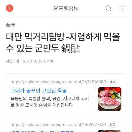
검색하기
湘來和台妹
티스토리
台灣
대만 먹거리탐방-저렴하게 먹을
수 있는 군만두 鍋貼
시앙라이
2013. 8. 23. 07:40
https://m.place.naver.com/restaurant/1639516083
광고
그대가 꿈꾸던 고깃집 육몽
육몽만의 특별한 술과, 공간, 시그니처 고기
로 왕을 모시듯 손님을 대접합니다
https://m.place.naver.com/restaurant/1503927451
광고