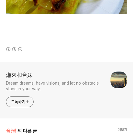
(새창열림)
로그 정보
湘來和台妹
Dream dreams, have visions, and let no obstacle
stand in your way.
구독하기
더보기
台灣
의 다른 글