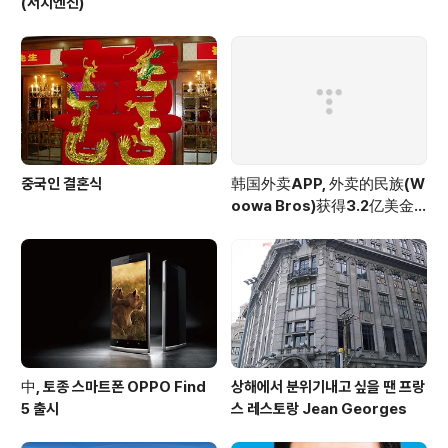
(서치엔진)
중국인 결혼식
韩国外卖APP, 外卖的民族(W
oowa Bros)获得3.2亿美金
投资
中, 토종 스마트폰 OPPO Find
상해에서 분위기내고 싶을 땐 프랑
5 출시
스 레스토랑 Jean Georges