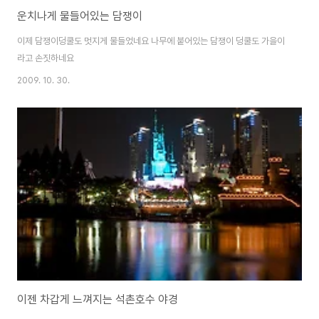
운치나게 물들어있는 담쟁이
이제 담쟁이덩쿨도 멋지게 물들었네요 나무에 붙어있는 담쟁이 덩쿨도 가을이
라고 손짓하네요
2009. 10. 30.
이젠 차갑게 느껴지는 석촌호수 야경