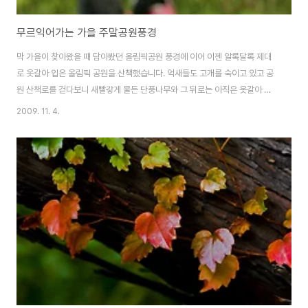
무르익어가는 가을 주말공원풍경
막 가을이 찾아왔을 때 담아봤던 올림픽공원 풍경에 이어 이젠 알록달록 제대
로 옷갈아 입은 올림픽 공원을 산책했습니다. 억새들도 고개를 숙이고 있고 공
원 산책로를 걷다보니 새빨갛게 물든 단풍나무와 그 뒤로는 아직은 옷갈아 입
지 못한 잎들이 오히려 더 새빨간 단풍나무를 돋보이게 하는 것 같아요. 한 쌍의
2009. 11. 4.
부부는 정겹게 이 가을을 공원에서 만끽하면서 산책하고 있습니다. 젊은 연인..
그리고 노부부...가족.. 다양한 사람들이 산책로를 거닐고 있네요. 올림픽공원
내에 있는 커피빈 .. 미술관과 옆에 위치하고 있고 위치또한 명당 중에 명당이
아닌가 싶습니다. 이 날은 그래도 비교적 한산하더군요. 오늘은 문득 용혜원 님
에 시가 생각납니다~ *♤가을엔 어디론가 떠나고 싶습니다♤*/ 용혜원 어디
론가 떠나고 싶습니다 이 ..