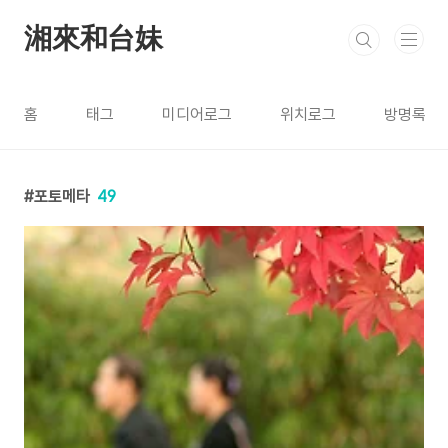
본문 바로가기
湘來和台妹
홈
태그
미디어로그
위치로그
방명록
포토메타
49