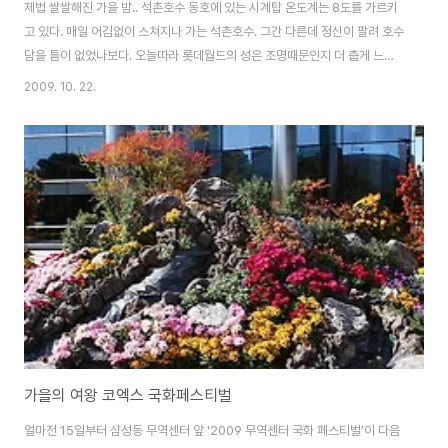
제법 쌀쌀해진 가을 밤.. 석촌호수 동호에 있는 시계탑 온도계는 8도를 가르키
고 있다. 매일 어김없이 스쳐지나 가는 석촌호수. 그간 다른데 정신이 팔려 호수
담을 틈이 없었나보다. 오늘따라 롯데월드의 성은 조명때문인지 더 춥게 느껴
진다. 이제 또 낙엽지는 석촌호수 풍경을 담아보고 싶다. 그간 석촌호수 사진이
2009. 10. 22.
담겨져 있는 글 2009/06/22 - [Photo] - 초여름 주말 석촌호수 풍경
2009/04/07 - [Photo] - 석촌호수에 빛을 더해주는 벚꽃 2009/01/17 -
[Photo] - 언제나 봐도 아름다운 석촌호수 야경 2009/01/11 - [Photo] -
얼어붙은 석촌호수 길 2008/12/23 - [Photo] - 겨울 분위기를 한껏 더해주
는 함박눈 2008/11/20 - [Pho..
가을의 여왕 코엑스 국화페스티벌
얼마전 15일부터 삼성동 무역센터 앞 '2009 무역센터 국화 페스티벌’이 다음