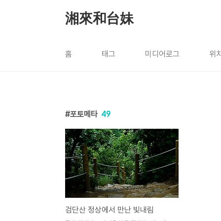
본문 바로가기
湘來和台妹
홈
태그
미디어로그
위
포토메타
49
검단산 정상에서 만난 빛내림