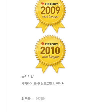
공지사항
시앙라이(조상래) 프로필 및 연락처
최근글
인기글