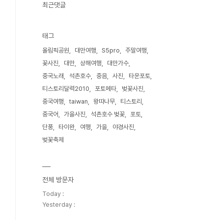
최근댓글
태그
올림픽공원
대만여행
S5pro
주말여행
꽃사진
대만
상해여행
대만가수
중국노래
석촌호수
중음
사진
타운포토
티스토리달력2010
포토메타
벚꽃사진
중국여행
taiwan
왕따나무
티스토리
중국어
가을사진
석촌호수 벚꽃
포토
단풍
타이완
여행
가을
야경사진
벚꽃축제
전체 방문자
Today :
Yesterday :