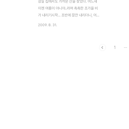
잠실 집에서도 가까운 산을 찾았다. 어느새
이젠 여름이 아니야..라며 촉촉한 초가을 비
가 내리기시작... 초반에 잠깐 내리더니, 어느
새 사라져버리고, 산행하기 좋은 날씨로 바뀐
2009. 8. 31.
주말이었다. 수려한 소나무 숲이 참 좋은 이
곳 검.단.산 잔잔히 흐르는 한강의 상류와 수
도권의 젖줄격 호수인 팔당댐이 만나 공존하
1
···
는 분기점이 그림처럼 펼쳐져 내려다 보이는
아름다운 풍광이 좋은 이곳.. 토요일 밤새 내
린 비 때문에 정상에 올라서서 내려다 보이는
팔당호에 자욱히 내려앉은 안개와 피어오르
는 운무의 주변 산자락은 한폭의 동양화를 연
출하고 있었다. 긴 팔소매를 챙겨 입고 나왔
지만, 앉아 땀을 식히는 정상에서는 가벼운
점퍼를 걸쳐야 할 만큼 선선해진 날씨.. 그 사
이 우연히 하늘에 빛내림도 만날 수 있었다.
멋진 빛내림을 ..