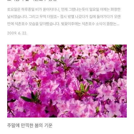
토요일은 하루종일 비가 쏟아지더니, 언제 그랬냐는듯이 일요일 어제는 화창한
날씨였습니다. 그리고 무척 더웠죠~ 잠시 밖엘 나갔다가 집에 들어가다가 오랜
만에 석촌호수 모습을 담아봤습니다. 벚꽃이후에는 석촌호수 소식이 뜸했는데
요. 어느새 짙은 녹음으로 뒤덮혀 있는 석촌호수~ 그리고 그 사이에는 들국화
2009. 6. 22.
가 피어있습니다. 롯데호텔 건물이 호수에 투영되고 호수 바깥언저리에는 꽃이
피어있어 잘 어울립니다. 제 주력렌즈였던 AF NIKKOR 28-105mm D가 고
장나면서 그동안 임시로 아빠번들로 찍고 있었는데 주말에 AF NIKKOR 24-
120mm D와 새 식구가 되었습니다. 그리고 찍어본 사진들입니다. 정말 여러
가지 알록달록한 꽃들이 피어있었는데요. 항상 출근길에 보는 여러 꽃들을 이
제서야 카메라로 담아봤습니다...
주말에 만끽한 봄의 기운