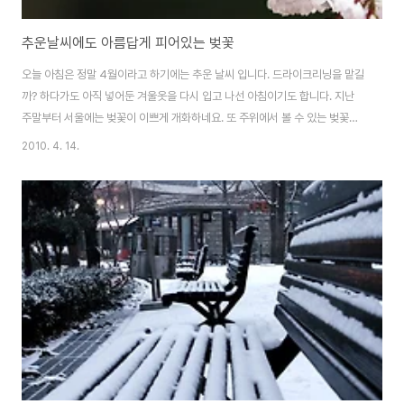
추운날씨에도 아름답게 피어있는 벚꽃
오늘 아침은 정말 4월이라고 하기에는 추운 날씨 입니다. 드라이크리닝을 맡길
까? 하다가도 아직 넣어둔 겨울옷을 다시 입고 나선 아침이기도 합니다. 지난
주말부터 서울에는 벚꽃이 이쁘게 개화하네요. 또 주위에서 볼 수 있는 벚꽃을
그냥 지나가기 아쉬워서 카메라를 들고 올림픽공원이랑 석촌호수를 한번 쭈욱
2010. 4. 14.
산책해봤습니다. 작년에 찍은 벚꽃들이 다시금 떠오르면서 좀 더 이쁘게 담아
보고 싶어집니다. 석촌호수는 나무 심은지가 오래되질 않아 아름다운 벚꽃터널
을 아직 만들진 못하고 있고 여의도에 윤중로나..남산...아 작년에 담아본 덕수
궁...역시 오래된 세월은 속이질 못하나 봅니다. 쌀쌀한 봄날이지만 곧 누그러지
겠죠. 오늘도 행복한 하루 시작하시길