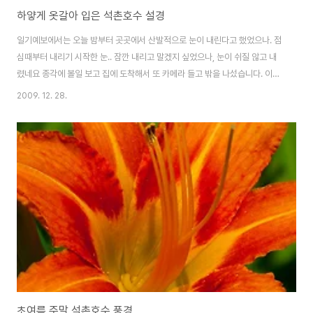
하얗게 옷갈아 입은 석촌호수 설경
일기예보에서는 오늘 밤부터 곳곳에서 산발적으로 눈이 내린다고 했었으나. 점
심때부터 내리기 시작한 눈.. 잠깐 내리고 말겠지 싶었으나, 눈이 쉬질 않고 내
렸네요 종각에 볼일 보고 집에 도착해서 또 카메라 들고 밖을 나섰습니다. 이미
추워서 석촌호수는 얼음이 얼어 있었는데.. 그 얼음위로 눈이 소복히 쌓였습니
2009. 12. 28.
다. 다정하게 중년 부부는 손을 잡고 눈내리는것을 만끽하고자 호수를 찾았나
봅니다. 참 보기 좋네요. 이미 마른 억새에도 눈이 쌓이다보니 안그래도 몸을 가
누기 힘든데 .. 눈에 짓눌려 버거워합니다. 2009년 한 해가 지나가기전.. 서울
을 하얗게 뒤덮어 버린 눈.. 남은 올해를 잘 마무리하고 새 마음, 새 뜻으로 경인
년 새해를 시작하라는 뜻이겠지? 하고..저혼자 자의적으로 해석해버립니다. ㅡ.
ㅡ;;
초여름 주말 석촌호수 풍경