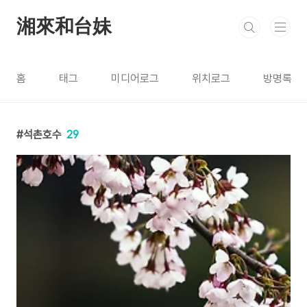
본문 바로가기
湘來和台妹
홈
태그
미디어로그
위치로그
방명록
석촌호수
29