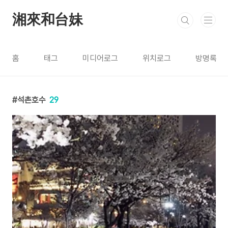
본문 바로가기
湘來和台妹
홈
태그
미디어로그
위치로그
방명록
석촌호수
29