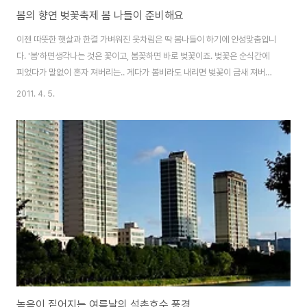
봄의 향연 벚꽃축제 봄 나들이 준비해요
이젠 따뜻한 햇살과 한결 가벼워진 옷차림은 딱 봄나들이 하기에 안성맞춤입니
다. '봄'하면생각나는 것은 꽃이고, 봄꽂하면 바로 벚꽃이죠. 벚꽃은 순식간에
피었다가 말없이 혼자 져버리는.. 게다가 봄비라도 내리면 벚꽃이 금새 져버립
니다. @ 진해군항제 이제 지난주말부터 시작된 진해군항제부터 전국에서 다양
2011. 4. 5.
한 벚꽃축제가 열립니다. 진해 벚꽃군항제는 49회째를 맞이하고 있습니다. 올
해부터는 통합창원시가 되면서 다양한 볼거리와 문화행사들로 준비되었다고
하니 꼭 추천합니다. 진해구 해군사관학교와 중원로터리 등 옛 진해지역의 벚
꽃 명소 외에 창원공단도로(특히 교육단지 창원여고부터 창원기계공고 사이 벚
꽃터널 정말 괜찮습니다)와 신마산지역 산복도로 등 옛 창원과 마산지역의 벚
꽃거리에서 감상 할 수 있습니다. 아마 이번주가..
녹음이 짙어지는 여름날의 석촌호수 풍경