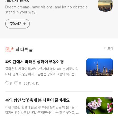
Dream dreams, have visions, and let no obstacle
stand in your way.
구독하기
더보기
照片
의 다른 글
와이탄에서 바라본 상하이 푸동야경
글 내용
중국은 말 사람이 많아서 어딜가나 항상 붐비는 여행지 입
니다. 경제의 중심이라고 일컫는 상하이 여행의 백미는 무
엇일까요? 여러번 상하이를 방문 하다보니 상하이의 명동
8
0
2011. 4. 11.
이라 일컬어지는 난징똥루(南京東路)라고 말하는 사람도
있을테고, 쇼핑을 좋아한다면 난징시루(南京西路)쪽 백화
점을 추천할 수 있을 것 같습니다. 유럽 카페 거리를 연상시
봄의 향연 벚꽃축제 봄 나들이 준비해요
키는 신천지(新天地)를 꼽는 분도 있을 것 같네요. 저는 와
글 내용
이탄(外灘)의 야경을 추천합니다. 와이탄에서 바라본 푸동
이젠 따뜻한 햇살과 한결 가벼워진 옷차림은 딱 봄나들이
야경 와~감탄이 절로 났습니다. 상하이의 대표적인 전망대
하기에 안성맞춤입니다. '봄'하면생각나는 것은 꽃이고, 봄
동방명주와 금부대하, 두 곳 다 멋진 아경 감상이 가능하지
꽂하면 바로 벚꽃이죠. 벚꽃은 순식간에 피었다가 말없이