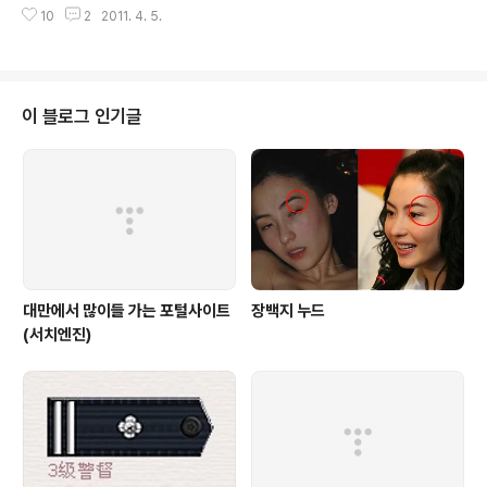
만 금무대하에 올라동방명주를 바라보는 뷰가 더 좋다는
10
2
2011. 4. 5.
혼자 져버리는.. 게다가 봄비라도 내리면 벚꽃이 금새 져버
평이 많네요. 빈장따다오에서는 와이탄 건축물 거리를 파
립니다. @ 진해군항제 이제 지난주말부터 시작된 진해군
노라마로 찍기 좋습니다. 그리고 와이탄 조명의..
항제부터 전국에서 다양한 벚꽃축제가 열립니다. 진해 벚
꽃군항제는 49회째를 맞이하고 있습니다. 올해부터는 통
합창원시가 되면서 다양한 볼거리와 문화행사들로 준비되
이 블로그 인기글
었다고 하니 꼭 추천합니다. 진해구 해군사관학교와 중원
로터리 등 옛 진해지역의 벚꽃 명소 외에 창원공단도로(특
히 교육단지 창원여고부터 창원기계공고 사이 벚꽃터널 정
말 괜찮습니다)와 신마산지역 산복도로 등 옛 창원과 마산
지역의 벚꽃거리에서 감상 할 수 있습니다. 아마 이번주가..
대만에서 많이들 가는 포털사이트
장백지 누드
(서치엔진)