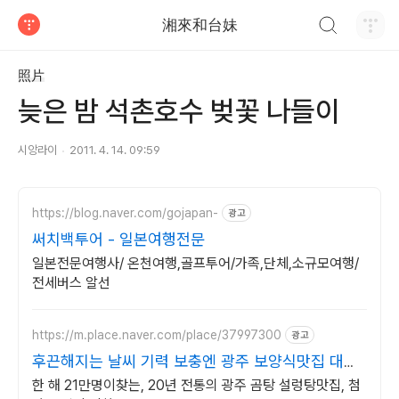
검색하기
湘來和台妹
티스토리
照片
늦은 밤 석촌호수 벚꽃 나들이
시앙라이
2011. 4. 14. 09:59
https://blog.naver.com/gojapan-
광고
써치백투어 - 일본여행전문
일본전문여행사/ 온천여행,골프투어/가족,단체,소규모여행/
전세버스 알선
https://m.place.naver.com/place/37997300
광고
후끈해지는 날씨 기력 보충엔 광주 보양식맛집 대양
꼬리곰탕
한 해 21만명이찾는, 20년 전통의 광주 곰탕 설렁탕맛집, 첨