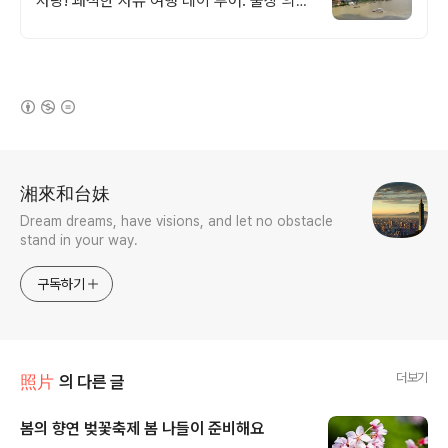
차량! 쾌적한 자유 여행 데이 투어. 출장 의전
차량 전시회 차량 지원 쑤저우 창저우 이동
지원. 대형 버스 가능
(새창열림)
로그 정보
湘來和台妹
Dream dreams, have visions, and let no obstacle
stand in your way.
구독하기
더보기
照片
의 다른 글
봄의 향연 벚꽃축제 봄 나들이 준비해요
글 내용