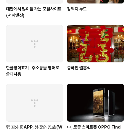
대만에서 많이들 가는 포털사이트
장백지 누드
(서치엔진)
한글영어표기.. 주소등을 영어로
중국인 결혼식
쓸때사용
韩国外卖APP, 外卖的民族(W
中, 토종 스마트폰 OPPO Find