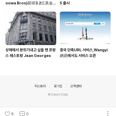
oowa Bros)获得3.2亿美金
5 출시
投资
상해에서 분위기내고 싶을 땐 프랑
중국 단축URL 서비스,Wangyi
스 레스토랑 Jean Georges
網易에서도 서비스 오픈
의안내
티스토리
로그인
고객센터
© Daum Corp.
8
0