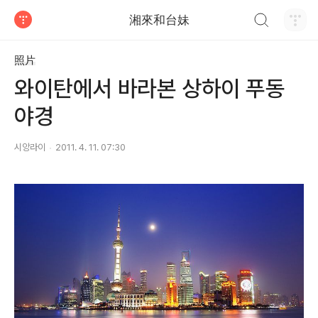
검색하기
湘來和台妹
티스토리
照片
와이탄에서 바라본 상하이 푸동
야경
시앙라이
2011. 4. 11. 07:30