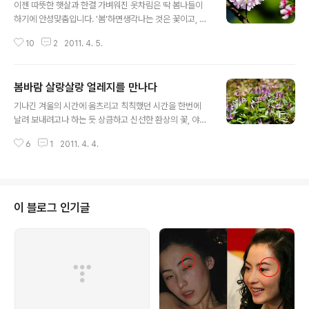
이젠 따뜻한 햇살과 한결 가벼워진 옷차림은 딱 봄나들이
하기에 안성맞춤입니다. '봄'하면생각나는 것은 꽃이고, 봄
꽂하면 바로 벚꽃이죠. 벚꽃은 순식간에 피었다가 말없이
10
2
2011. 4. 5.
혼자 져버리는.. 게다가 봄비라도 내리면 벚꽃이 금새 져버
립니다. @ 진해군항제 이제 지난주말부터 시작된 진해군
항제부터 전국에서 다양한 벚꽃축제가 열립니다. 진해 벚
봄바람 살랑살랑 얼레지를 만나다
꽃군항제는 49회째를 맞이하고 있습니다. 올해부터는 통
글 내용
합창원시가 되면서 다양한 볼거리와 문화행사들로 준비되
기나긴 겨울의 시간에 움츠리고 칙칙했던 시간을 한번에
었다고 하니 꼭 추천합니다. 진해구 해군사관학교와 중원
날려 보내려고나 하는 듯 상큼하고 신선한 환상의 꽃, 야생
로터리 등 옛 진해지역의 벚꽃 명소 외에 창원공단도로(특
적 본능의 진한 분홍색을 몸에 두르고 차가운 대지위에 홀
히 교육단지 창원여고부터 창원기계공고 사이 벚꽃터널 정
6
1
2011. 4. 4.
연히 나타나는 여인의 꽃이라고 불리는 꽃이 있습니다. 겁
말 괜찮습니다)와 신마산지역 산복도로 등 옛 창원과 마산
이 많아 고개 숙이고 있다 하겠지요. 순진한 나의 맘이 부끄
지역의 벚꽃거리에서 감상 할 수 있습니다. 아마 이번주가..
러워 온통 분홍빛 홍조를 얼굴에 걸치고 있다하겠지요 바
로 그 꽃은 얼레지 지난 주말에 만난 꽃은 얼레지 딴딴한 흙
을 뚫고 여린 꽃대를 피워내는 얼레지 꽃 꽃대에 깃드는 햇
이 블로그 인기글
살의 감촉 얼레지의 꽃말은 바람난 여인이라고 합니다. 저
아름다운 얼레지를 담기 위해서는 포복을 할 수 밖에 없습
니다. 사진으로 볼떄는 저 아이가 커보이지만, 실제보면 꽃
들의 키가 그렇게 크진 않으니... 산지역에서만 볼수 있지
왠만한 작은 산에서는 만날 수가 ..