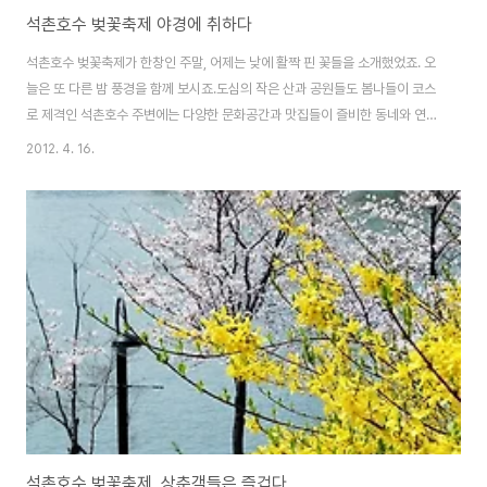
석촌호수 벚꽃축제 야경에 취하다
석촌호수 벚꽃축제가 한창인 주말, 어제는 낮에 활짝 핀 꽃들을 소개했었죠. 오
늘은 또 다른 밤 풍경을 함께 보시죠.도심의 작은 산과 공원들도 봄나들이 코스
로 제격인 석촌호수 주변에는 다양한 문화공간과 맛집들이 즐비한 동네와 연계
해 산책하기 좋은 곳이기도 합니다 은은한 불빛이 비치는 호수 위로 벚나무 가
2012. 4. 16.
지가 다소곳하게 내려앉았고, 분홍빛 벚꽃이 하나 둘 피어난 모습에 시민들의
얼굴은 금세 웃음꽃이 피어납니다사진을 찍은 시간도 이미 밤 8시가 넘어선 늦
은 시각 석촌호숫가에는 산책이나 운동을 하려는 이들과 상춘객, 공연을 즐기
는 이들로 붐비더군요.그럼 석촌호수 야경 조명과 어울리는 벚꽃 사진 함께 감
상하세요~ 석촌호수 이전 사진 글 보기 2012/04/15 - [照片] - 석촌호수 벚
꽃축제, 상춘객들은 즐겁다..
석촌호수 벚꽃축제, 상춘객들은 즐겁다