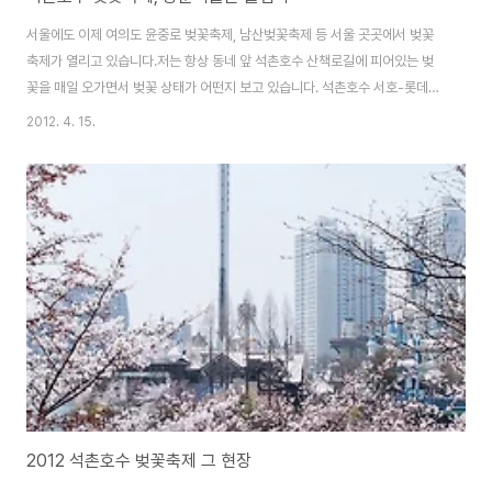
서울에도 이제 여의도 윤중로 벚꽃축제, 남산벚꽃축제 등 서울 곳곳에서 벚꽃
축제가 열리고 있습니다.저는 항상 동네 앞 석촌호수 산책로길에 피어있는 벚
꽃을 매일 오가면서 벚꽃 상태가 어떤지 보고 있습니다. 석촌호수 서호-롯데월
드 방향쪽은 이미 만개한 꽃들이 많습니다. 같은 서호라고 해도 롯데월드 맞은
2012. 4. 15.
편은 아직 덜 피어있구요석촌호수 동호-송파구청 방향쪽은 아직 꽃이 덜 피어
있습니다. 동호에는 화요일쯤 되면 벚꽃이 만개하지 않을까요?작년에 비해 아
직 벚꽃들의 채비가 늦네요. 연인, 가족 그리고 친구들과 함께 분홍색, 노란색
봄꽃 배경으로 사진을 담아내는 모습을 볼 수 있습니다.일요일인 오늘 날씨도
좋으니 봄꽃구경 하러 고고고~
2012 석촌호수 벚꽃축제 그 현장