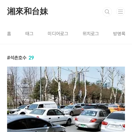
본문 바로가기
湘來和台妹
홈
태그
미디어로그
위치로그
방명록
석촌호수
29