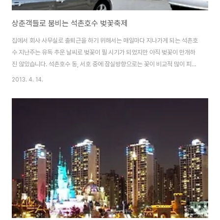
상춘객들로 붐비는 석촌호수 벚꽃축제
집에서 회사 사무실로 출퇴근을 하기 위해서는 매일마다 지나가게 되는 석촌호
수 지난주는 유독 추운 날씨로 벚꽃이 필 시기가 되었지만 아직 벚꽃이 만개하
진 않았습니다. 석촌호수 동, 서호 중에 잠실방향으로는 꽃이 비교적 많이 피어
있지만 성남 방향으로는 아직 꽃을 피우지 못한채 꽃봉오리만 틔우고 있습니
2013. 4. 14.
다. 이번 주말은 석촌호수 벚꽃축제 행사가 열리다보니 석촌호수변 도로변은
차들로 가득하네요. 1년중에 이렇게 차가 제일 많이 붐비는 시기죠. 주말에는
가급적 대중교통을 이용하는게 좋을것 같네요. 꽃샘 추위가 지나 날씨가 어느
정도 풀린 이번 주말은 서울 근교에서 봄 정취를 느끼기 위해 몰려든 상춘객들
로 엄청 붐볐습니다. 아이들의 손을 잡고 봄나들이를 온 가족부터 도시락을 싸
들고 봄 소풍을 온 것 같은 연인까지~ ..