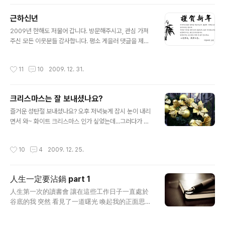
난 것은 아니었다. 그냥 그리 되었다. 내 개인의 관점에서
무 노여워 하지마세요^^ 동백낭구 ..
말하자면 보이지 않는 도움을 받았고 받고 있다는 걸 느낄
근하신년
뿐이다. 아이티를 생각하며, 혹은 인도네시아를 생각하며,
글 내용
다시 티모르와 사모아와 필리핀을 생각하며, 과연 누가 그
2009년 한해도 저물어 갑니다. 방문해주시고, 관심 가져
들을 나게 하고 누가 거두는가 다시 한번 생각한다. 핸드폰
주신 모든 이웃분들 감사합니다. 평소 게을러 댓글을 제때
으로 문자를 날려 2천원을 보태는 일, 또는 포인트를 기부
달지 못했습니다. 내년에는 성실히 답변도 달고, 좋은 사진
하는 일, 이 별거 아닌 일들 외에 고개 들어 나를 생각에 잠
으로 보답하도록 하겠습니다. 새해 福 많이 받으세요
작성시간
11
10
2009. 12. 31.
기게 만드는 무언가가..
크리스마스는 잘 보내셨나요?
글 내용
즐거운 성탄절 보내셨나요? 오후 저녁늦게 잠시 눈이 내리
면서 와~ 화이트 크리스마스 인가 싶었는데...그러다가 그
치고 맙니다. 여러분들은 크리마스 연휴 잘보내고 계신가
요? 어제 크리스마스 이브날 티스토리에서는 멋진 선물을
작성시간
10
4
2009. 12. 25.
선사해주셨네요. 저는 사진블로그 영역에서 포함되었는데
요. 바로님이 쓰신글 -- 샨새교 300 전사 - 티스토리 우수
블로거도 됐습니다. 에서 보면 * 티스토리 300에서는 저
人生一定要沾鍋 part 1
만이 중국관련 블로그군요. 사실 한 분 더 계십니다. 湘
글 내용
來's 空間이라는 타이완유학파이십니다. 그런데 무려 "사
人生第一次的讀書會 讓在這些工作日子一直處於
진"분류에 들어가 계십니다. 하긴 요즘 중국관련 이야기 올
谷底的我 突然 看見了一道曙光 喚起我的正面思
리는 것을 본 적이 없습니다. 체엣~! 이렇게 남기셨습니다.
考... 一開始，一直想著的主題「電梯原理」究竟是什
사실 반성합니다..ㅡ.ㅡ;; 사진에 폭 빠지긴 했지만 아직도
麼？ 有人說是MBA所上的課程，「如果有天有機會