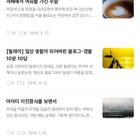
까페에서 여유를 가진 주말
력이 바로 "자기 반성 능력"이라고 생각한다. 기획을 잘 하고 싶은 사람은 자기 반성
글 내용
능력을 극대화시키는 훈련을 해야 한..
주말에 고향 창원을 다녀오면서 형에게 받은 책 다산선생
의 [지식경영법]을 서울 올라오는 차안에서 잠깐 읽으니 확
와닿는 기분~ 다산 정약용에 대한 평가는 참으로 많고 그
분에 대한 책은 정말로 많다. 이번 기회에 좀 자세히 읽어봐
작성시간
14
6
2010. 5. 17.
야겠다. 까페를 방문하노라면 망설임없이 아메리카노 였는
데 이날따라 까페라떼에 도전~ 사진찍기는 좋았으나 항상
마시던걸로 먹어야겠다는 다짐!
[릴레이] 일상 생활이 되어버린 블로그-갱블
10문 10답
글 내용
요즘 이런저런 릴레이가 많네요. 다른 릴레이는 무사히 피
해가나 싶었는데, 갱상도 블로그에서 릴레이 바톤을 받았
습니다. 사실 도민일보 메타 갱상도 블로그에다가 매일 글
작성시간
0
2
2010. 4. 22.
을 송고하고 있습니다. 가끔 고향소식과 동정을 살펴보기
에는 정말 좋은 메타블로그가 아닌가 싶네요. 갑자기 동백
낭구님에게 릴레이 바톤을 받았는데, 많은 갱상도 분들도
아이티 지진참사를 보면서
계신데 저에게 넘겨주셧네요. 자 그럼, 질문에 간단한 답변
글 내용
무엇을 먹을까 무엇을 입을까 염려하지 말라 했다. 맥락이
할께요 갱블 10문 10답 릴레이를 시작합니다 갱블 10문 1
있는 말이지만, 어떤 때는 실제로 그렇게 생각하기도 한다.
0답 릴레이를 시작합니다. 2009년 블로그 강좌 뒤풀이 자
정말 주머니에 만원 짜리 한 장이 달랑거려 눈물이 날 때도
리에서 이런 제안이 있었습니다만, 그간 시행하지 못하고
있었지만, 돌이켜보면 그 만원 이하로 줄어들게 되지는 않
있었습니다. 더 미뤘다간 시작도 못할 것 같아 일단 시작합
작성시간
0
3
2010. 1. 21.
았다. 당연하게도 나의 탁월한 능력 때문에 그 지경을 벗어
니다. 저는 실비단 안개님께 이 릴레이 바톤을 넘깁니다. 너