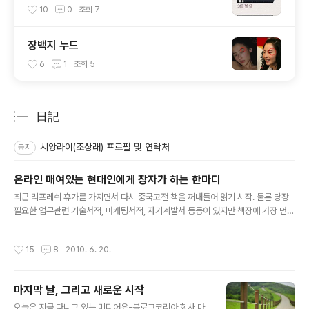
10
0
조회
7
장백지 누드
6
1
조회
5
日記
분류 전체보기
주요 글 목록
시앙라이(조상래) 프로필 및 연락처
공지
온라인 매여있는 현대인에게 장자가 하는 한마디
글 내용
최근 리프레쉬 휴가를 가지면서 다시 중국고전 책을 꺼내들어 읽기 시작. 물론 당장
필요한 업무관련 기술서적, 마케팅서적, 자기계발서 등등이 있지만 책장에 가장 먼저
들어오는 건 중국고전 책들-그중에서도 이번주는 장자 책을 손에 쥐고 읽기 시작 최
근 우리가 늘 입에 달고 다니는 말 중 하나는 '바쁘다'이다 얼마나 바쁘고 죽을지경인
작성시간
15
8
2010. 6. 20.
지 '바빠 죽겠다'는 이 한마디는 이 시대 살아가는 사람들의 공통된 비명이 아닐까?
또 한편으로는 '바빠죽겠다' 라는 비명은 비교적 잘나가는 사람의 너스레 같기도 하
다. 이 이유에 대해서는 굳이 깊게 생각할 필요도 없다, 현재 우리는 무슨 일을 종사하
마지막 날, 그리고 새로운 시작
던 치영한 경쟁시대에 살고 있다. 특히, 내가 일하고 밥벌이하고 있는 소셜서비스들..
글 내용
시시각각 쏟아지는 정보의 홍수 속에서 우리는 거..
오늘은 지금 다니고 있는 미디어유-블로그코리아 회사 마