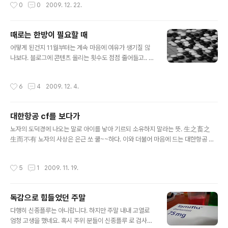
작성시간
0
0
2009. 12. 22.
중화권에 관심이 많은데 불구하..
跟主管一同搭電梯，如何在1分鐘內表現與呈現最
完美的自己」 結果，並非我們所想像的這種商業性
質的想法 這是一本關於人際關係的書 電梯原理 簡
때로는 한방이 필요할 때
單來講就是 好的人帶你上天堂 壞的人帶你下地獄
글 내용
人際關係就像電梯上上下下原理一樣 可以提振他
어떻게 된건지 11월부터는 계속 마음에 여유가 생기질 않
人士氣 也可以令人沈淪 透過讀書會，分享有些小
나보다. 블로그에 콘텐츠 올리는 횟수도 점점 줄어들고.. 딱
事可以鼓舞他人 也可以貶低他人 我們身邊總會遇
히 뭘 하는것도 아닌데.. 벌써 12월 첫째주 금요일 저녁.. 내
到這些經驗 大家都絡繹不絕的說著...我覺得很有
일부터는 비..눈이 내리고 다시 추워진다고 하지만 카메라
작성시간
6
4
2009. 12. 4.
趣 不管是利用善意的謊言做為鼓勵他人的話 還是
를 들고 밖으로 나가야할 때인가보다.
輕輕的一個小動作 拍拍肩膀 嘆氣 都可以有不同的
影響力 更有因為老師的一句話 改變了人的一生對
대한항공 cf를 보다가
事物的看法與學習的態度 其實 人很簡單 很容易被
글 내용
滿足的 每天對鏡子笑一下 先鼓勵自己 然後 再對..
노자의 도덕경에 나오는 말로 아이를 낳아 기르되 소유하지 말라는 뜻. 生之畜之
生而不有 노자의 사상은 은근 쏘 쿨~~하다. 이와 더불어 마음에 드는 대한항공 CF
중 '화청지'편 헤어진 연인을 잊지 못하는 그대에게... 강태공 왈 : 覆水不返盆 (엎지
른 물은 다시 담을 수 없다) 주나라 문왕이 어느날 강가에서 낚시하고 있던 노인을 만
작성시간
5
1
2009. 11. 19.
나 이런저런 이야기를 하던 중에 그의 학식에 놀라 스승이 되기를 청했는데, 이 노인
이 태공망... 태공망은 후에 제나라 제후가 되었는데 태공망이 꾸질꾸질하게 살 때 짜
증나서 집 나갔던 부인이 이 소식을 듣고 다시 찾아왔으나... 태공망이 부인에게 물 한
독감으로 힘들었던 주말
접시를 떠오라고 한 후, 확 뒤엎어버렸다. 한번 엎지른 물을 되돌릴 수 없듯, 한번 떠
글 내용
나간 아내도 되돌아올 수 없다고...
다행히 신종플루는 아니랍니다. 하지만 주말 내내 고열로
엄청 고생을 했네요. 혹시 주위 분들이 신종플루 로 검사를