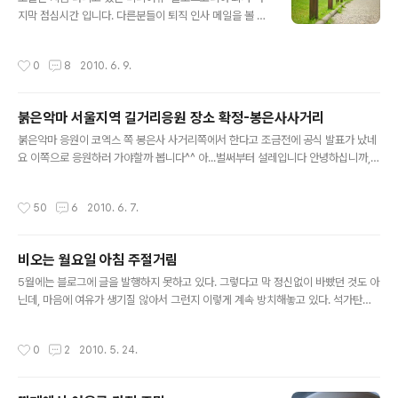
지막 점심시간 입니다. 다른분들이 퇴직 인사 메일을 볼 때
만 해도 남일처럼 느껴졌던 것들이 제가 이제 인사를 하고
가야하네요. 블로그가 좋아서... 그리고 다양한 블로그 포스
작성시간
0
8
2010. 6. 9.
트를 노출하고 사람들에게 읽혀질 수 있을지 고민했던 시
간들.. 블로그스피어를 들여다보면서 느낀점도 많고 해보
고 싶었던 일들도 많았습니다. 비록 해보고 싶었던 다양한
붉은악마 서울지역 길거리응원 장소 확정-봉은사사거리
일들을 모두 이룰 순 없었지만, 프로젝트 하나 하나 이룰 때
글 내용
마다 시행착오를 겪으면서 제겐 소중한 경험, 그리고 추억
붉은악마 응원이 코엑스 쪽 봉은사 사거리쪽에서 한다고 조금전에 공식 발표가 났네
으로 자리 잡고 있습니다. 저는 이제 새로운 환경에서 또 새
요 이쪽으로 응원하러 가야할까 봅니다^^ 아...벌써부터 설레입니다 안녕하십니까,
로운 만남을 위해 떠납니다. 정든 회사를 떠난다는 것이 아
붉은악마 서울지부입니다. 붉은악마 서울지부는 6일 서울 시청광장 길거리응원 불
쉽기도하고, 섭섭한 마음이 많이 들기도 합니다. 위의 사진
참을 확정 지었고, 조금전 긴급회의를 통해 봉은사 앞에서 길거리응원을 하기로 확정
작성시간
50
6
2010. 6. 7.
에 있는 저 길 가운데 잠시 쉬어..
하였습니다. 붉은악마는 시민과 축구팬들에게 길거리 응원을 의도할 수 있는 권한이
없으며, 단지 붉은악마 서울지부는 회원들에게 그리스전과 아르헨티나전 그리고 나
이지리아전 세 경기 모두 코엑스 봉은사 길에서 모이기로 확정하였습니다. 서울시청
비오는 월요일 아침 주절거림
앞 광장의 길거리응원을 포기한 것과 코엑스 봉은사 길에서 응원을 확정한 배경의 내
글 내용
용들은 9일 전국 붉은악마 지역 길거리응원 발표를 하면서 함께 공지하도록 할 ..
5월에는 블로그에 글을 발행하지 못하고 있다. 그렇다고 막 정신없이 바빴던 것도 아
닌데, 마음에 여유가 생기질 않아서 그런지 이렇게 계속 방치해놓고 있다. 석가탄신
일과 시작된 3일간의 연휴도 금방 지나가고 5월의 마지막 주 월요일.. 연휴 동안에는
그간 만나지 못한 지인들도 만나면서, 안부도 묻고 그렇게 시간이 흘러가버렸다. 어
작성시간
0
2
2010. 5. 24.
젠 어정쩡하게 초저녁부터 자는 바람에 잠이 오질 않아 평소보단 빨리 출근을 했다.
요즘 하는 업무에 대한 여러 생각이 든다. 심리학 용어 중 'Meta-cognition' 이라는
것이 있는데, 자기반성능력 이라고 해석 할 수 있겠다. 기획에 있어서 가장 중요한 능