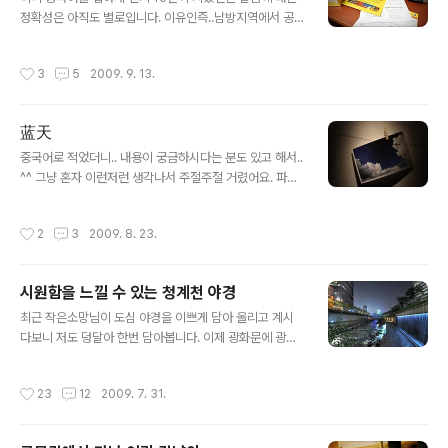
올리는 것도 저작권 침해입니다. 포털사이트 등에서 스크
정확성은 아직도 별로입니다. 이유인즉..남방지역에서 공
랩 기능을 제공하고 있다고 하여 저작권 침해를 면하는 것
부를 하다보니 혀꼬우는 권설음이나 이런것들은 습관상 배
은 아닙니다. 2. 링크를 하는 경우에는 단순링크(홈페이지
제를 하고 전 여전히..SHI 발음도 SI 로 해버리곤 하죠. 로
작성시간
3
5
2009. 9. 13.
로 링크하는 것), 직접링크(deep li..
제타스톤을 블로그코리아 리뷰룸을 통해 득템하게 된 로제
타스톤!! 온라인 이용권과 함께 안내설명서와 헤드셋이 이
렇게 도착했습니다. 그리고 헤드셋은 음질도 좋았고 녹음
蓝天
잭과 이어폰 잭이 결합된 USB로 되어 있어서 사용하기에
글 내용
더욱 편리하게 되어 있었습니다. 1단계부터 3단계까지 선
중국어로 적었더니.. 내용이 궁금하시다는 분도 있고 해서..
택 할 수 있습니다. 그리고 선택한건 3단계...발음/ 듣기와
^^ 그냥 혼자 이런저런 생각나서 주절주절 거렸어요. 파란
읽기/ 말하기 이렇게 구성되어 있었습니다. 무엇보다 1단계
하늘...쵝오!!
에선 발음교정하기에는 너무너무 좋았습니다. 실제로 제가
작성시간
2
3
2009. 8. 23.
발음 했을때 80%정도만 인지하..
시원함을 느낄 수 있는 청계천 야경
글 내용
최근 작은소망님이 도심 야경을 이쁘게 담아 올리고 계시
다보니 저도 덩달아 한번 담아봅니다. 이제 광화문에 광장
과 분수도 내일 오픈한다고 하니 그쪽도 담아봐야겠네요.
오른쪽을 바라다보면 시원한 느낌이 나질 않나요? (크게 클
작성시간
23
12
2009. 7. 31.
릭해서 보세요)