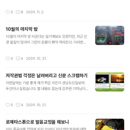
받으신다면 거점병원에서 확진진단은 받지마세요. 시간도
엄청 걸리고 비용도 상당히 비쌉니다. 지금은 일반 병원에
작성시간
0
8
2009. 11. 2.
서도 신종플루 검진이 가능하거든요^^ 아무튼 건강해야지
뭐라고 할 수 있다라는걸 뼈저리 느낄 수 있었던 주말이었
습니다.
10월의 마지막 밤
글 내용
10월의 마지막 밤 비온다는 일기예보도 있었지만, 최근 신
경 쓸일이 많아서 그런지 온몸이 쫘악 까라진다. 이러면서
이거 신종플루가 아닌가 혹여 의심도 든다. 할일이 적체되
어있지만, 아직 생소한 일이라 그런지 진도도 나가질 않는
작성시간
0
6
2009. 10. 31.
다. 평소같으면 그냥 눈감고 자야하건만, 그러지도 못하겠
고 마음은 조급하다. 내일 아침 눈떴을땐 가벼운 몸상태였
으면..
저작권법 걱정은 날려버리고 신문 스크랩하기
글 내용
이번달에는 기분 좋게 제가 찍은 사진이 경남도민일보에
두건이나 실렸습니다. 별 내용도 없는데 김주완 기자님이
좋게 봐주셔서 운좋게 신문에 게재되었습니다. 경남쪽에만
발행되다보니 제가 신문을 직접 볼 수는 없지만 경남도민
작성시간
0
4
2009. 10. 21.
일보 혹은 paoin 파오인 사이트에서 게재된 내용을 볼 수
있었습니다. 사랑의 연을 맺어준다는 마산 저도연륙교 환
하게 밝아오는 우포늪 아침 앞으로는 고향을 방문하면 여
로제타스톤으로 발음교정을 해보니
기 저기 더 찍고 싶은 욕구가 생깁니다^.^ 저작권법 관련 신
글 내용
문스크랩 내용입니다. 1. 신문기사를 스크랩하여 블로그에
이미 중국어를 접하게 된지 10년이 지났건만 발음에 대한