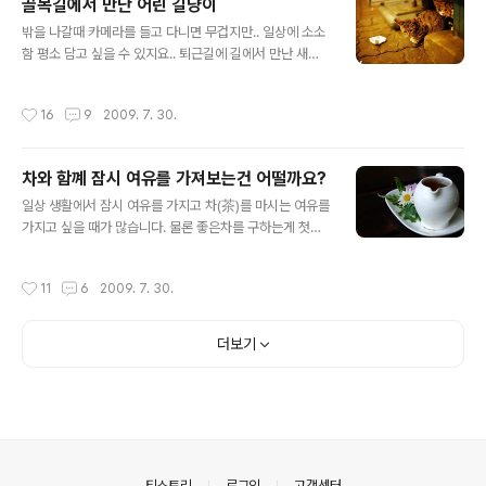
골목길에서 만난 어린 길냥이
글 내용
밖을 나갈때 카메라를 들고 다니면 무겁지만.. 일상에 소소
함 평소 담고 싶을 수 있지요.. 퇴근길에 길에서 만난 새끼
고양이 세마리 너무너무 귀여워요~ 특히 두번째 동그랗게
뜨고 절 바라보는 눈빛이^^
작성시간
16
9
2009. 7. 30.
차와 함꼐 잠시 여유를 가져보는건 어떨까요?
글 내용
일상 생활에서 잠시 여유를 가지고 차(茶)를 마시는 여유를
가지고 싶을 때가 많습니다. 물론 좋은차를 구하는게 첫째
겠지만, 그에 걸맞게 몇 가지 다구를 갖추는 것도 중요합니
다. 다구는 모양이 참으로 아름다워서 그냥 보기만 해도 좋
작성시간
11
6
2009. 7. 30.
고, 골동품 가치를 지닌 것도 있으며 응접실에 진열해 놓아
도 상당히 멋진 품목의 하나가 되기도 하죠. 지난 주말에 잠
시 동네 산책을 하다가 눈에 띄는 찻집이 있어 들러보니, 역
더보기
시나... 찻집 쥔장님이 대만 화교분이셨습니다. 덕분에 저는
아리산 고산차(阿里山 高山茶)를 마실 기회도 생겼는데,
정말 좋았습니다. 다과와 함께 차를 마시고 이야기도 나눌
수 있는 여유... 사무실에서 업무를 하다보면 커피를 많이
마시게 되는데... 차를 마실 수 있는 조그만 여유가 있었으
면 좋겠네요.
의안내
티스토리
로그인
고객센터