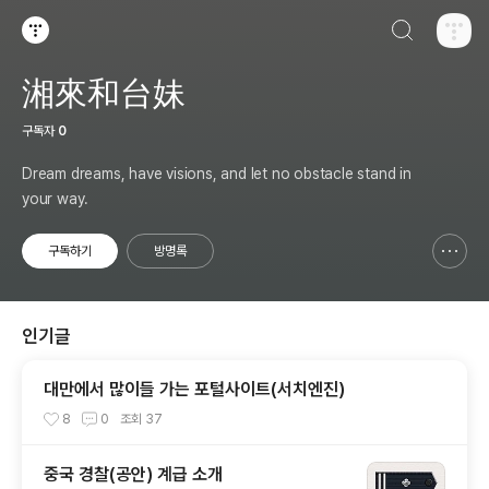
검색하기
티스토리
湘來和台妹
구독자
0
Dream dreams, have visions, and let no obstacle stand in
your way.
구독하기
방명록
신고하기 레이어
열기
인기글
대만에서 많이들 가는 포털사이트(서치엔진)
8
0
조회
37
중국 경찰(공안) 계급 소개