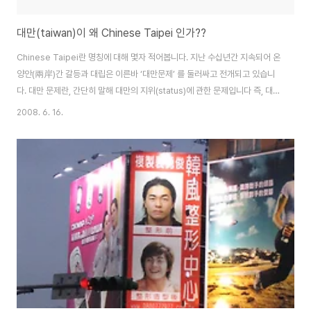
대만(taiwan)이 왜 Chinese Taipei 인가??
Chinese Taipei란 명칭에 대해 몇자 적어봅니다. 지난 수십년간 지속되어 온
양안(兩岸)간 갈등과 대립은 이른바 ‘대만문제’ 를 둘러싸고 전개되고 있습니
다. 대만 문제란, 간단히 말해 대만의 지위(status)에 관한 문제입니다 즉, 대만
문제는 국제체제 내에서 대만에 어떠한 지위를 부여할 것인가 또는 그 지위의
2008. 6. 16.
변동을 인정할 것인가의 문제로 정리될 수 있습니다. 참고자료 [한마당―김상
온] 3通과 新3不 중국의 대외정책인 ‘하나의 중국 원칙’ 과 이를 둘러싼 입장
의 차이는 이러한 대만문제의 본질을 가장 잘 보여주고 있습니다. 대만문제에
관한 중국의 입장은 확고합니다. 대만의 지위는 기본적으로 중국의 행정단위인
성(省)에 불과하며(청조때는 복건성의 일부로 편입시킴), 이러한 지위에 변동
을 초래할 어..