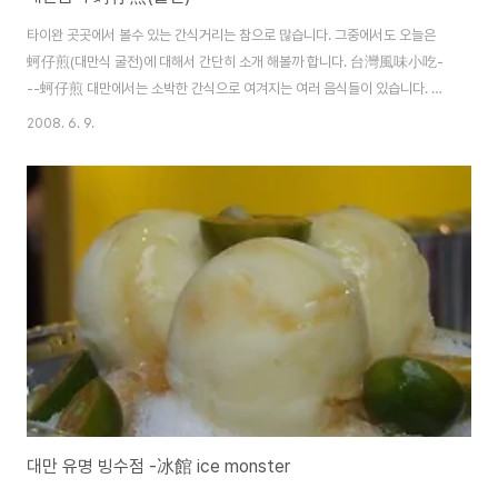
타이완 곳곳에서 볼수 있는 간식거리는 참으로 많습니다. 그중에서도 오늘은
蚵仔煎(대만식 굴전)에 대해서 간단히 소개 해볼까 합니다. 台灣風味小吃-
--蚵仔煎 대만에서는 소박한 간식으로 여겨지는 여러 음식들이 있습니다. 臭
豆腐，蚵仔煎，등등 가격대는 보통 NT 35~50 정도.. 특히 밤에도 야시장
2008. 6. 9.
문화가 발달 되어있어 먹을거리가 참 많습니다. 특히 오전에 아침밥만 파는 아
침집이 있고, 저녁5시쯤 문을 열어 새벽6시까지 영업하는 야참집도 있습니다.
밤에 출출할땐 밖에 먹을거리가 유혹하곤 하는 곳이 바로 대만이 아닌가 싶네
요. 蚵仔煎 蚵仔煎（白話字：ô-á-chian），香港一般稱作「煎蠔餅」、
「蠔餅」或「蠔仔餅」，英語一般稱作「牡蠣蛋餅」（Oyster omelette），
是一種著名的臺灣及閩南、潮州小吃，係用新鮮的蠔（閩南語稱..
대만 유명 빙수점 -冰館 ice monster