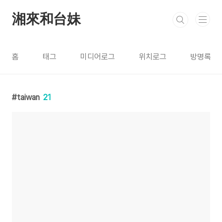
본문 바로가기
湘來和台妹
홈
태그
미디어로그
위치로그
방명록
taiwan
21