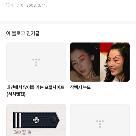
서 바람 쐬고 싶을 때면 룸메이트 오토바이 빌려타고 종종
하지만 본점이라고 하기에는 너무 협소한 자리..더운 나
1
0
2008. 3. 14.
갔던 곳이다. 九十二年二月十四情人節，是淡水漁人
라...대만에서 줄서서 먹어야하는 풍경을 볼수 있습니다.
碼頭跨 港大橋的落成典禮，總統陳水扁靈機一
자..
動，就把跨港大橋取名為情人橋。這條橋造型悠
美、視野極佳，浪漫的景觀、還有好吃的海鮮，在
這裡吃情人節大餐的話，保證是又便宜又新鮮、俗
이 블로그 인기글
擱大碗啦！就是淡水的漁人碼頭。 위런마토우에 대
표 명소는 바로 情人橋-Love Fisherman's 대만의 수
많은 연인들이 여기를 찾는다. 그리고 발렌타인데이 이시
점에 큰 행사가 열리고 이 다리를 함께 손을 잡고 건너기도
하는 곳이다. 저녁때 찍은 淡江의 모습이다. 또 다른 이국
적인 풍경이 느껴지는 곳이기도 한데.. 올 해 다시 한 번 쫘
악 들리고 싶..
대만에서 많이들 가는 포털사이트
장백지 누드
(서치엔진)