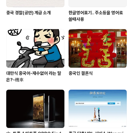
중국 경찰(공안) 계급 소개
한글영어표기.. 주소등을 영어로
쓸때사용
대만식 중국어-재수없어 라는 말
중국인 결혼식
은?-機車