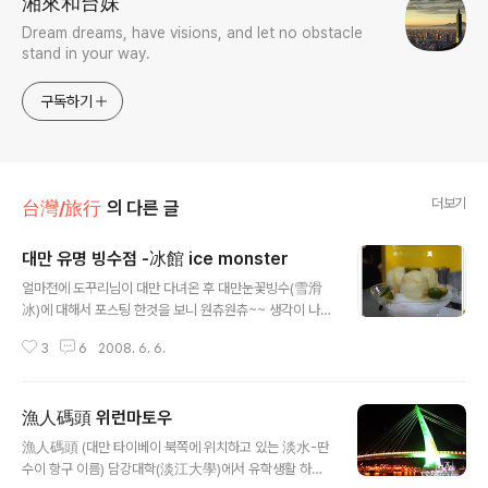
湘來和台妹
Dream dreams, have visions, and let no obstacle
stand in your way.
구독하기
더보기
台灣/旅行
의 다른 글
대만 유명 빙수점 -冰館 ice monster
글 내용
얼마전에 도꾸리님이 대만 다녀온 후 대만눈꽃빙수(雪滑
冰)에 대해서 포스팅 한것을 보니 원츄원츄~~ 생각이 나
서 저도 적어 볼까 합니다^^ 대만에서 유명한 빙수집을 하
3
6
2008. 6. 6.
나 소개해볼까 합니다.(저와 빙수집과 전혀 관계없어영...
ㅡ.ㅡ;;) 타이베이 대만사범대 뒷길--용캉지에(永康街)에
자리잡고 있는 冰館-icemonster (www.icemonster.
漁人碼頭 위런마토우
com.tw) 와웅~한국지점도 생겼네요.-->http://www.ic
글 내용
emonster.co.kr 아쉽게도 부산에 위치하고 있네요. 언제
漁人碼頭 (대만 타이베이 북쪽에 위치하고 있는 淡水-딴
기회가 생기면 방문해 봐야겠네요. 여기는 외국 관광객(특
수이 항구 이름) 담강대학(淡江大學)에서 유학생활 하면
히 일본인 많음) 뿐만 아니라 인근 학생들도 많이 찾습니다.