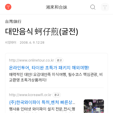
검색하기
湘來和台妹
티스토리
台灣/旅行
대만음식 蚵仔煎(굴전)
시앙라이
2008. 6. 9. 12:28
http://www.onlinetour.co.kr
광고
온라인투어, 타이완 초특가 패키지 해외여행!
매력적인 대만! 오감대만족 미식여행, 필수코스 핵심관광, 비
교환영 초특가상품까지!
http://www.koreawifi.or.kr
광고
(주)한국와이파이 특허,벤처 빠른상담
가능
행사용 인터넷 와이파이 설치 전문,전시,행