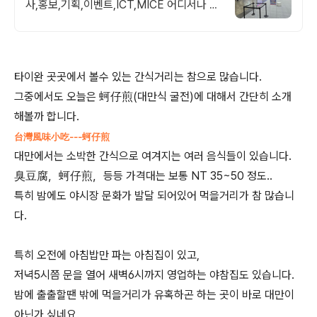
사,홍보,기획,이벤트,ICT,MICE 어디서나 끊
김없이! 와이파이특허 보유, 다양한 시공경험
을 가진 전문성있는 기업
타이완 곳곳에서 볼수 있는 간식거리는 참으로 많습니다.
그중에서도 오늘은 蚵仔煎(대만식 굴전)에 대해서 간단히 소개
해볼까 합니다.
台灣風味小吃---蚵仔煎
대만에서는 소박한 간식으로 여겨지는 여러 음식들이 있습니다.
臭豆腐，蚵仔煎，등등 가격대는 보통 NT 35~50 정도..
특히 밤에도 야시장 문화가 발달 되어있어 먹을거리가 참 많습니
다.
특히 오전에 아침밥만 파는 아침집이 있고,
저녁5시쯤 문을 열어 새벽6시까지 영업하는 야참집도 있습니다.
밤에 출출할땐 밖에 먹을거리가 유혹하곤 하는 곳이 바로 대만이
아닌가 싶네요.