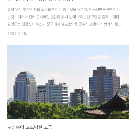
특히 우리 옛 유적지를 돌아볼 때마다 많은것을 느낀다. 아는것만큼 보인다라
는것... 미쳐 사전에 준비하질 않는다면 내 눈에 보이는건 그만큼 좁게 보인다.
팔영루는 진감선사 혜소가 중국에서 불교음악을 공부하고 돌와와 쌍계사 팔영
루 에서 우리 민족의 정서에 어울리는 범패를 만들어냈으며 오랫동안 범패 명
2009. 9. 15.
인들을 배출하는 교육장으로서 역활을 해왔다 팔영루 라는 이름도 진감선사가
섬진강에서 뛰노는 물고리를 보고 팔음률로서 범패를 작곡해서 붙여졌다고 한
다.
도심속에 고즈넉한 고궁