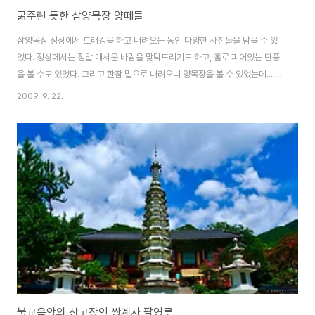
굶주린 듯한 삼양목장 양떼들
삼양목장 정상에서 트래킹을 하고 내려오는 동안 다양한 사진들을 담을 수 있
었다. 정상에서는 정말 매서운 바람을 맞닥드리기도 하고, 홀로 피어있는 단풍
을 볼 수도 있었다. 그리고 한참 밑으로 내려오니 양목장을 볼 수 있었는데... 느
긋하게 풀을 뜯고 있는 양들... 그리고 풀을 뜯어서 주니 우리쪽을 향해 다가온
2009. 9. 22.
다. 풀이 적은걸까? 관광객을 위한걸까? 얘네들이 너무 배고파하는 것 같았다.
주는 대로 너무 잘 받아 먹다보니 별 생각이 다 든다. 그래 풀만 뜯을 수 있나?
물도 마셔야지..^^ 오우 이녀석은 이 목장에서 가장 뿔이 멋지게 생긴 양~~ 다
들 배가 고픈지 고개 든 녀석이 보이질 않는다. 그리고 풀을 주니 다들 우리 밖
으로 얼굴을 빼곰 내밀고 잘 받아 먹는 삼양목장의 양떼들..
불교음악의 산고장인 쌍계사 팔영루