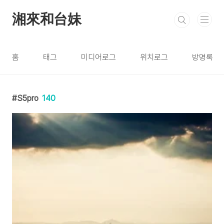
본문 바로가기
湘來和台妹
홈
태그
미디어로그
위치로그
방명록
S5pro
140