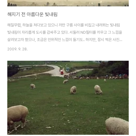
해지기 전 아름다운 빛내림
해질무렵, 하늘을 쳐다보고 있으니 까만 구름 사이를 비집고 내려쬐는 빛내림
빛내림이 자리롭게 도시를 감싸주고 있다. 서둘러 ND필터를 끼우고 그 느낌을
살려보고자 했으나, 조금은 인위적인 느낌이 들기도.. 하지만, 잠시 찍은 사진을
다시 응시하면서 멍때려보니 그래도 나름 괜찮아~
2009. 9. 28.