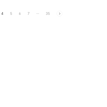
4
5
6
7
···
35