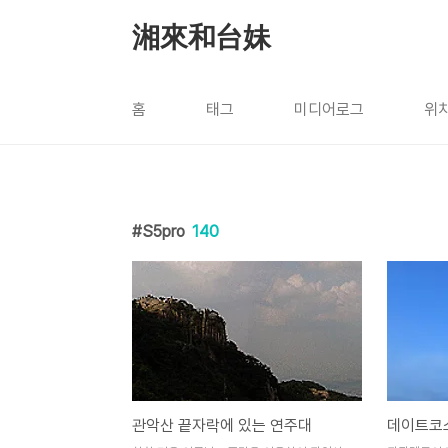
본문 바로가기
湘來和台妹
홈
태그
미디어로그
위
S5pro
140
관악산 끝자락에 있는 연주대