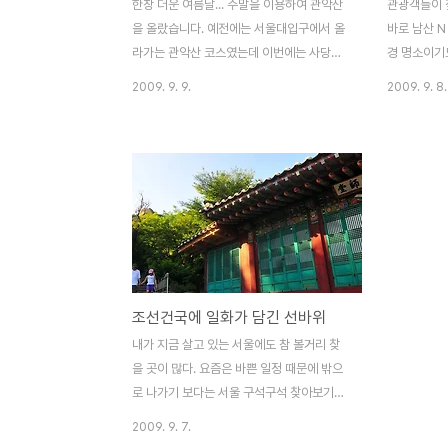
한창 더운 여름날... 주말을 이용하여 관악산
관광객들이 
을 올랐습니다. 예전에는 서울대입구에서 올
바로 남산 
라가는 관악산 코스였는데 이번에는 사당역-
경 명소이기
거북바위-관악문-연주대-연주암-과천을 거
연인들의 사
2009. 9. 9.
2009. 9. 8.
치는 코스였습니다. 오전이라 좀 나을 줄 알
망과 테비베
고 올랐더니 역시 보통날씨가 아니였습니다.
저 하늘에 떠
연주대(蓮珠臺)는 관악산 연주암 북쪽 꼭대
워 어슬렁 
기 절벽에 위치한 절이다. 신라 문무왕 17년
찍질 못했지만
(667년)에 의상대사가 좌선공부를 하였다고
야겠네요. 
전해지고 있으며, 조선 태조 원년(1392년)에
질 못했습니다.
중건하였다. 고려의 남은 신하 강득룡, 서견,
남을진 등이 여기서 개성을 바라보고 통탄했
다 해서 연주대라는 이름이 전해지고 있다.
조선건국에 일화가 담긴 선바위
과천시에서 배려한 것인지.. 연주대를 이쁘게
찍을 수 있도록 포토존이 있더군요. 그리고
내가 지금 살고 있는 서울에도 참 볼거리 찾
연주대를 올라가봤습니다. 연주암은 관악산
을 곳이 많다. 요즘은 바쁜 일정 때문에 밖으
최고봉인 연주봉 절벽 ..
로 나가기 보다는 서울 구석구석 찾아보기로
결심... 이번에는 선바위를 찾았다. 지하철 독
2009. 9. 7.
립문역 인근에서 선바위길이라는 이정표를