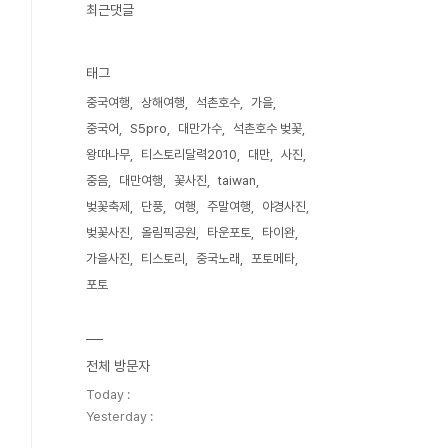
최근댓글
태그
중국여행
상해여행
석촌호수
가을
중국어
S5pro
대만가수
석촌호수 벚꽃
왕따나무
티스토리달력2010
대만
사진
중음
대만여행
꽃사진
taiwan
벚꽃축제
단풍
여행
주말여행
야경사진
벚꽃사진
올림픽공원
타운포토
타이완
가을사진
티스토리
중국노래
포토메타
포토
전체 방문자
Today :
Yesterday :