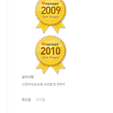
공지사항
시앙라이(조상래) 프로필 및 연락처
최근글
인기글