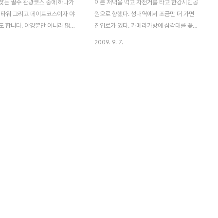
찾는 필수 관광코스 중에 하나가
이른 저녁을 먹고 자전거를 타고 한강시민공
N 타워 그리고 데이트코스이자 야
원으로 향했다. 성내역에서 조금만 더 가면
도 합니다. 야경뿐만 아니라 많은
진입로가 있다. 카메라가방에 삼각대를 꽂고
랑의 맹세로 장식되어 있는 철조
열심히 시내쪽으로 이동하다보니 양화대교까
2009. 9. 7.
어박물관, 레스토랑이 있는곳..
지 와버렸다. 여의도 쪽 모습..아직 해가 지기
 있는 조형물과 꽤 어울리는 N타
전 모습... 저멀리 국회의사당과 여의도가 한
거리다가 시간이 늦어 많은 사진을
눈에 들어온다. 파노라마로 담아본 한강 클릭
.. 다음에 다시 방문해서 찍어
하면 더 크게 볼 수 있습니다. 붉게 노을드는
삼각대가 없어 주위에 야경까진 담
한강모습... 동그라미로 바라본 또 다른 느낌
.아흑...
의 한강모습 이제 다시 잠실로 돌아갈 걱정부
터 앞선다. 열심히 자전거 패달을 밟고 잠실
로 향하던중 해는 떨어지고 있었다. 성수대교
의 모습... 숨이 헐떡거려 그런지 몰라도..이번
성수대교 모습은 그렇게 맘이 들진 않는다.
출근길 마다 지나다니는 청담대교.. 대교에서
아래로 바라다 보는 모습과 또 한강에서 대교
를 바라다 ..