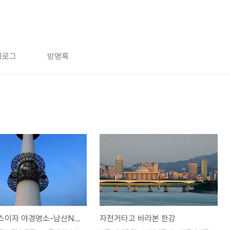
치로그
방명록
데이트코스이자 야경명소-남산N타워
자전거타고 바라본 한강