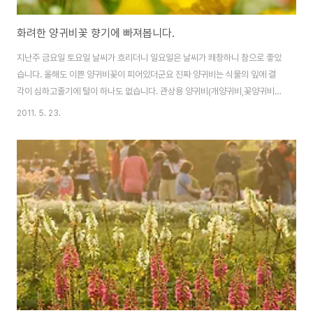
화려한 양귀비꽃 향기에 빠져봅니다.
지난주 금요일 토요일 날씨가 흐리더니 일요일은 날씨가 쾌창하니 참으로 좋았
습니다. 올해도 이쁜 양귀비꽃이 피어있더군요 진짜 양귀비는 식물의 잎에 결
각이 심하고줄기에 털이 하나도 없습니다. 관상용 양귀비(개양귀비,꽃양귀비)
는 식물의 줄기에 솜털이 있습니다^^ 양귀비의 강렬한 빨강은 장미와의 또다른
2011. 5. 23.
매력이 있는듯 합니다. 양귀비 꽃이름은 중국 당 현종의 왕비였던 양귀비의 아
름다움에 비길만큼 아름다운 꽃이라 해서 ‘양귀비’로 이름지어졌습니다. 그럼
아름다운 양귀비 꽃을 감상해보세요^^