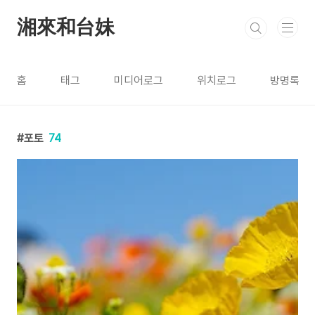
본문 바로가기
湘來和台妹
홈
태그
미디어로그
위치로그
방명록
포토
74