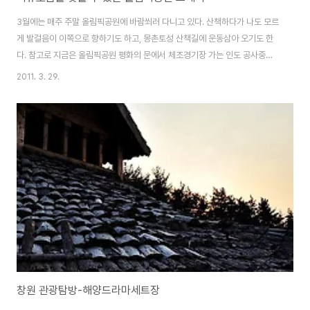
3월에는 매주 주말 올림픽공원에 바람쐬러 다니고 있다. 산책하다가 나도 모르
게 발걸음이 이쪽으로 향하기도 하고, 몽촌토성 산책길에 운동삼아 오기도 한
다. 참고로 지금은 올림픽공원 평화의 문에서 체조경기장 가는 인도 공사중이
라 먼지가 많이 나기에, 이쪽으로 가는건 권장하질 않는다. (먼지로 가득..뿌옇
2011. 3. 29.
~) 그 반대쪽으로, 국민체육진흥공단쪽으로 돌아서 보면 왕따나무가 있는 곳으
로 이동가능하다 이젠 이곳 왕따나무가 있는 곳에는 또 새싹이 파릇파릇 돋아
나고 있다. 사람들도 이쪽 몽촌토성 산책길로 마실 나온듯^^ 연인 한쌍은 자전
거를 타고 즐겁게 고고씽~ 여유로워보이는 주말 올림픽공원의 풍경이었다. 얼
른 저 잔디의 색이 녹색으로 쏴아아악 바뀌었으면..
창원 관광탐방-해양드라마세트장