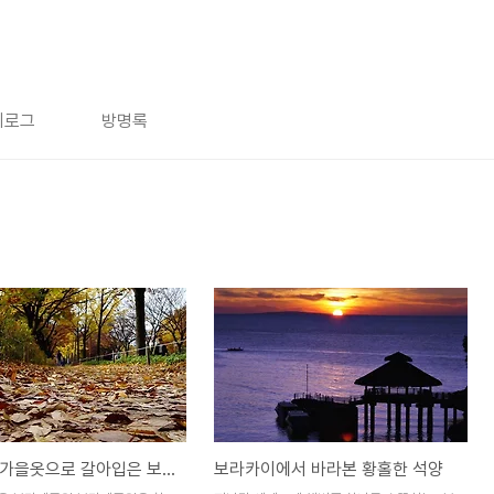
치로그
방명록
알록달록 가을옷으로 갈아입은 보라매공원
보라카이에서 바라본 황홀한 석양