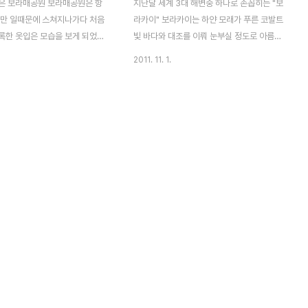
은 보라매공원 보라매공원은 항
지난달 세계 3대 해변중 하나로 손꼽히는 "보
울만 일때문에 스쳐지나가다 처음
라카이" 보라카이는 하얀 모래가 푸른 코발트
록한 옷입은 모습을 보게 되었습
빛 바다와 대조를 이뤄 눈부실 정도로 아름답
터 가을 분위기 가득합니다. 보
습니다. 보라카이의 화이트비치와 샹그릴라
2011. 11. 1.
옛날 공군사관학교 자리를 1985
리조트는 조금 거리가 있습니다. 차량으로 대
 1986년 개원하면서, 공군사관
략 15분 소요됩니다 조금 떨어져 있는 곳에
인 보라매를 그대로 이름에 사용
위치해서 그런지 아주 한적하고 조용합니다.
 이르고 있습니다. 낙엽이 떨어져
리조트안에 프라이빗 비치가 있다는게 정말
치에 한적히 신문 읽고 계신 아
최고입니다. 첫날 리조트 숙소에 도착하고 밖
고 여유로워 보이네요. 다양한 색
을 나가기전에 숙소 발코니에서 보라카이 첫
이 자신들의 색감을 맘껏 자랑하
날의 석양사진을 담아봤습니다. 저 멀리 바라
. 안방처럼 드나드는 올림픽공원
다 보이는 곳이 바로 리조트 전용 선착장 이
 느낌이라고 할까요? 그럼 보라매
아름다운 풍경을 담아보고 싶어 카메라 셔터
풍경 감상해보시죠? 낙엽도
를 눌려보지만 직접 눈으로 보는 그 느낌을
다 담을 수가 없네요. 도착한 저녁 보라카이
의 아름다운 석양에 매료되고 앞으로의 일정
이 정말 기대되더군요. 놀기..