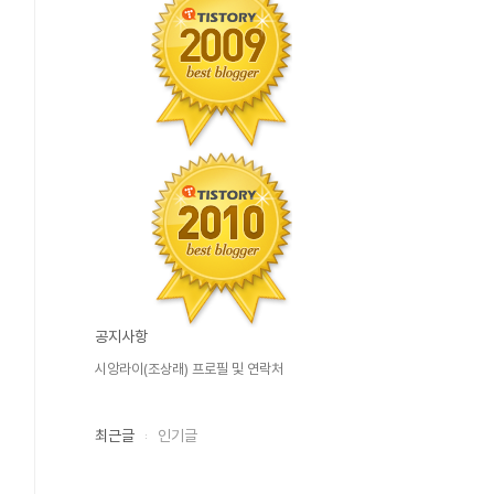
공지사항
시앙라이(조상래) 프로필 및 연락처
최근글
인기글