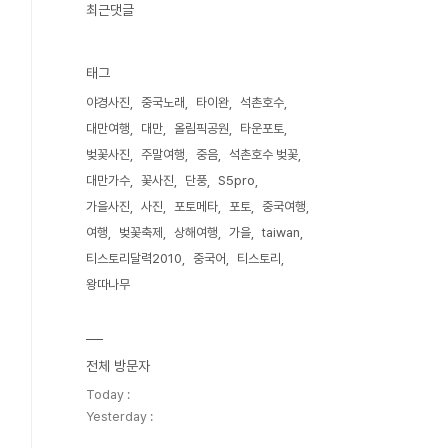
최근댓글
태그
야경사진
중국노래
타이완
석촌호수
대만여행
대만
올림픽공원
타운포토
벚꽃사진
주말여행
중음
석촌호수 벚꽃
대만가수
꽃사진
단풍
S5pro
가을사진
사진
포토메타
포토
중국여행
여행
벚꽃축제
상해여행
가을
taiwan
티스토리달력2010
중국어
티스토리
왕따나무
전체 방문자
Today :
Yesterday :