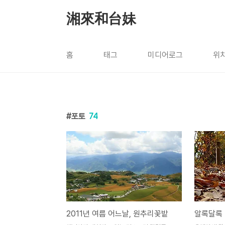
본문 바로가기
湘來和台妹
홈
태그
미디어로그
위
포토
74
2011년 여름 어느날, 원추리꽃밭