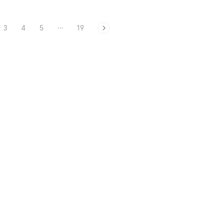
3
4
5
···
19