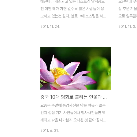
해년마다 개최되고 있는 티스토리 달력공모
오랜만에 찾
전 이젠 해가 가면 갈수록 많은 사람들이 응
상 추운 겨
모하고 있는것 같다. 블로그에 포스팅을 하진
으로 알록달
못했지만, 남아 있는 사진 몇장으로 응모해본
니다. 입구부
2011. 11. 24.
2011. 11. 3.
다.
라매공원은 
년 보수하여
학교의 상징
하여 오늘에
있는 공원 벤
저씨도 보이
깔의 단풍들
고 있습니다
과 또 다른
중국 10대 명화로 불리는 연꽃과 의미는?
공원 가을 
요즘은 주말에 풍경사진을 담을 여유가 없는
건지 점점 기기 사진들이나 행사사진들만 찍
게되고 밖을 나가본지 오래된 것 같아 잠시
서울을 벗어나 바람쐬러 쓩쓩 잠시 요즘 답답
2011. 6. 21.
한 마음도 풀겸 바깥 바람을 쐬니 가슴이 뻥