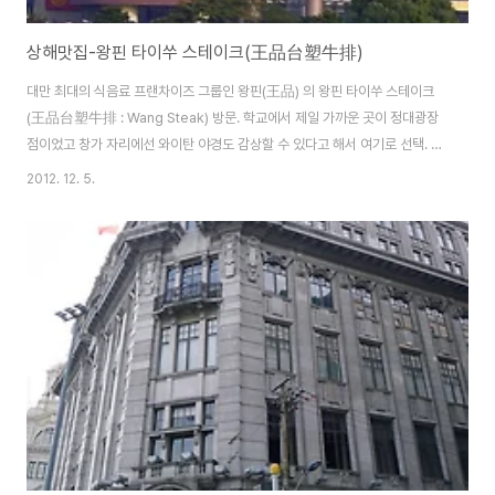
상해맛집-왕핀 타이쑤 스테이크(王品台塑牛排)
대만 최대의 식음료 프랜차이즈 그룹인 왕핀(王品) 의 왕핀 타이쑤 스테이크
(王品台塑牛排 : Wang Steak) 방문. 학교에서 제일 가까운 곳이 정대광장
점이었고 창가 자리에선 와이탄 야경도 감상할 수 있다고 해서 여기로 선택. 우
리 나라의 포잉과 비슷한 띵찬시아오미쑤(訂餐小秘書) 앱으로 왕핀 정대광장
2012. 12. 5.
점을 예약하고, 황포강쪽 창가 자리를 달라고 했다. 왕핀은 8층 가장 안쪽에 위
치하고 있었다. 왕핀은 화려하고 고급스럽다고 했는데 정대 광장점은 블랙앤
화이트로. 우리의 자리는 창가. 테이블 세팅도 블랙앤 화이트. 샐러드, 스프, 메
인요리, 디저트, 음료 등을 선택하면서 너무 종류가 많아서 다 먹을 수 있을까하
는 걱정이.. 식전주로 복숭아 리큐어. 달달하니 맛있어서 손이 가요 손이 가.. 식
전빵을 위한 대구..