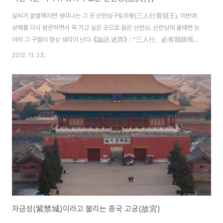
날씨가 쌀쌀해지면 생각나는 그 곳 산런싱구토우왕(三人行骨頭王). 이번에
상해를 다시 방문하면서 꼭 가고 싶은 곳으로 꼽은 산런싱. 산런싱에 올때면 논
어의 그 구절이 항상 생각이 난다. 《論語‧述而》：“三人行，必有我師焉。
擇其善者而從之，其不善者而改之。” (세 사람이 길을 가도 반드시 그 중
2012. 11. 23.
에 내 스승이 있다. 그 좋은 것을 따르고, 그 나쁜 것은 가려서 고쳐라.) 여기서
의 삼은 꼭 세사람을 지칭하기 보다는 많음을 뜻한다. 세상에 우리가 배울 점을
가진 사람들이 많고 그 사람들의 좋은 점을 배워야 한다는 뜻이다. 마침 일요일
저녁이었던 이 날, 언니들이 꼽 우리는 상해 산런싱 중 가장 맛있다는 난징똥루
점으로 고고씽. 난징똥루는 손님이 많아서 예약이 불가. 직접 가서 번호표 받고
기다려야 한다. 타이메이가 젤 ..
자금성(紫禁城)이라고 불리는 중국 고궁(故宮)