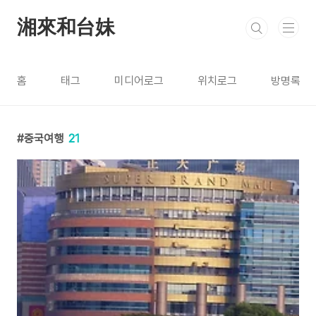
본문 바로가기
湘來和台妹
홈
태그
미디어로그
위치로그
방명록
중국여행
21